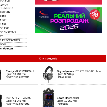
MOGAMI
ATIVE
TRUMENTS
EUTRIK
NORD
AISTE
EARL
SC PRO
SC SYSTEMS
CF
E ELECTRONICS
ZOOM
сі бренди
Хіти продажів
Clarity
MAX15MBAW-U
Beyerdynamic
DT 770 PRO/80 ohms
Ціна:
13 230
грн.
Ціна:
9 720
грн.
Акустична система
Навушники
RCF
ART 715-A MK5
Zoom
H4essential
Ціна:
41 040
грн.
Ціна:
10 260
грн.
Акустична система
Рекордер