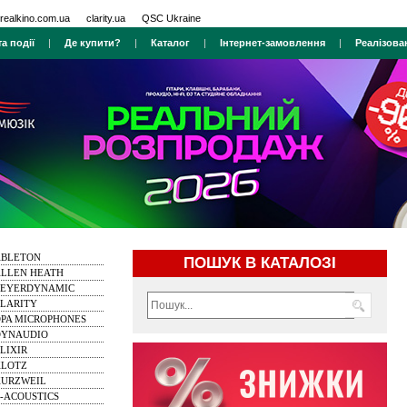
realkino.com.ua
clarity.ua
QSC Ukraine
а події
|
Де купити?
|
Каталог
|
Інтернет-замовлення
|
Реалізова
ABLETON
ПОШУК В КАТАЛОЗІ
LLEN HEATH
BEYERDYNAMIC
LARITY
PA MICROPHONES
DYNAUDIO
LIXIR
KLOTZ
KURZWEIL
-ACOUSTICS