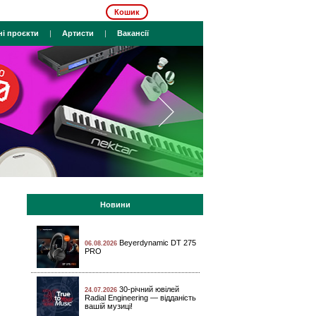
Кошик
ні проєкти
|
Артисти
|
Вакансії
Новини
Beyerdynamic DT 275
06.08.2026
PRO
30-річний ювілей
24.07.2026
Radial Engineering — відданість
вашій музиці!