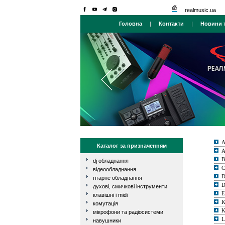
realmusic.ua
Головна
|
Контакти
|
Новини т
Каталог за призначенням
A
dj обладнання
C
відеообладнання
D
гітарне обладнання
духові, смичкові інструменти
E
клавішні і midi
комутація
мікрофони та радіосистеми
L
навушники