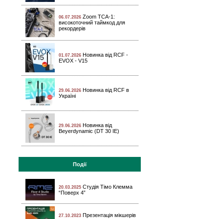
Zoom TCA-1:
06.07.2026
високоточний таймкод для
рекордерів
Новинка від RCF -
01.07.2026
EVOX - V15
Новинка від RCF в
29.06.2026
Україні
Новинка від
29.06.2026
Beyerdynamic (DT 30 IE)
Події
Студія Тімо Клемма
20.03.2025
“Поверх 4”
Презентація мікшерів
27.10.2023