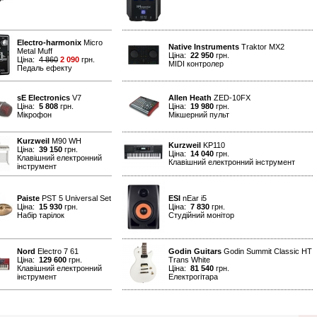
Electro-harmonix
Micro
Native Instruments
Traktor MX2
Metal Muff
Ціна:
22 950
грн.
Ціна:
4 860
2 090
грн.
MIDI контролер
Педаль ефекту
sE Electronics
V7
Allen Heath
ZED-10FX
Ціна:
5 808
грн.
Ціна:
19 980
грн.
Мікрофон
Мікшерний пульт
Kurzweil
M90 WH
Kurzweil
KP110
Ціна:
39 150
грн.
Ціна:
14 040
грн.
Клавішний електронний
Клавішний електронний інструмент
інструмент
Paiste
PST 5 Universal Set
ESI
nEar i5
Ціна:
15 930
грн.
Ціна:
7 830
грн.
Набір тарілок
Студійний монітор
Nord
Electro 7 61
Godin Guitars
Godin Summit Classic HT
Ціна:
129 600
грн.
Trans White
Клавішний електронний
Ціна:
81 540
грн.
інструмент
Електрогітара