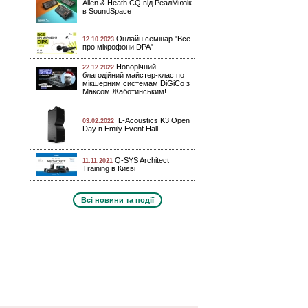
Allen & Heath CQ від РеалМюзік
в SoundSpace
Онлайн семінар "Все
12.10.2023
про мікрофони DPA"
Новорічний
22.12.2022
благодійний майстер-клас по
мікшерним системам DiGiCo з
Максом Жаботинським!
L-Acoustics K3 Open
03.02.2022
Day в Emily Event Hall
Q-SYS Architect
11.11.2021
Training в Києві
Всі новини та події