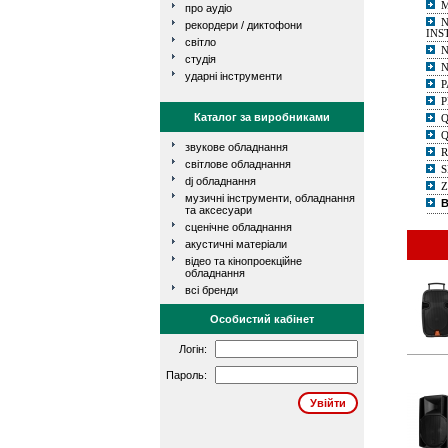
про аудіо
N
рекордери / диктофони
INS
світло
N
студія
ударні інструменти
P
P
Каталог за виробниками
Q
Q
звукове обладнання
R
світлове обладнання
S
dj обладнання
музичні інструменти, обладнання
В
та аксесуари
сценічне обладнання
акустичні матеріали
відео та кінопроекційне
обладнання
всі бренди
Особистий кабінет
Логін:
Пароль: