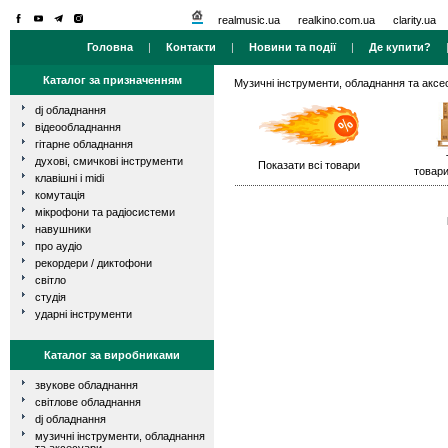
realmusic.ua
realkino.com.ua
clarity.ua
Головна
|
Контакти
|
Новини та події
|
Де купити?
Каталог за призначенням
Музичні інструменти, обладнання та аксе
dj обладнання
відеообладнання
гітарне обладнання
духові, смичкові інструменти
Показати всі товари
товари
клавішні і midi
комутація
мікрофони та радіосистеми
навушники
про аудіо
рекордери / диктофони
світло
студія
ударні інструменти
Каталог за виробниками
звукове обладнання
світлове обладнання
dj обладнання
музичні інструменти, обладнання