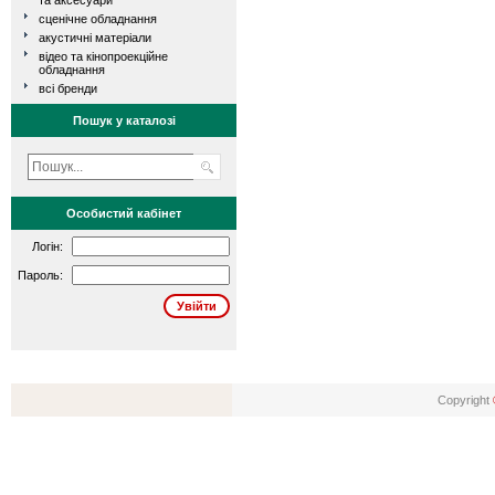
та аксесуари
сценічне обладнання
акустичні матеріали
відео та кінопроекційне
обладнання
всі бренди
Пошук у каталозі
Особистий кабінет
Логін:
Пароль:
Copyright