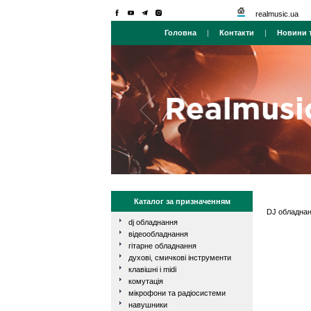
realmusic.ua
Головна
|
Контакти
|
Новини т
Каталог за призначенням
DJ обладна
dj обладнання
відеообладнання
гітарне обладнання
духові, смичкові інструменти
клавішні і midi
комутація
мікрофони та радіосистеми
навушники