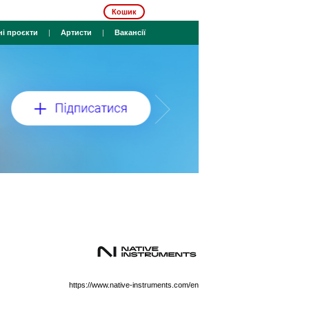
Кошик
ні проєкти
|
Артисти
|
Вакансії
https://www.native-instruments.com/en