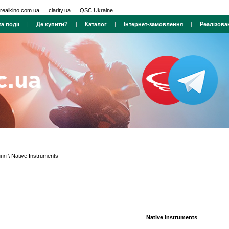
realkino.com.ua
clarity.ua
QSC Ukraine
а події
|
Де купити?
|
Каталог
|
Інтернет-замовлення
|
Реалізова
ння
\ Native Instruments
Native Instruments