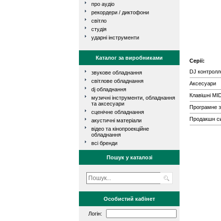
про аудіо
рекордери / диктофони
світло
студія
ударні інструменти
Каталог за виробниками
Серії:
DJ контролл
звукове обладнання
світлове обладнання
Аксесуари
dj обладнання
Клавішні M
музичні інструменти, обладнання
та аксесуари
Програмне 
сценічне обладнання
Продакшн с
акустичні матеріали
відео та кінопроекційне
обладнання
всі бренди
Пошук у каталозі
Особистий кабінет
Логін: