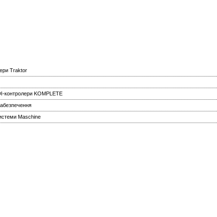
ери Traktor
IDI-контролери KOMPLETE
забезпечення
истеми Maschine