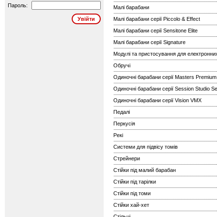
Пароль:
Малі барабани
Малі барабани серії Piccolo & Effect
Малі барабани серії Sensitone Elite
Малі барабани серії Signature
Модулі та пристосування для електронни
Обручі
Одиночні барабани серії Masters Premiu
Одиночні барабани серії Session Studio Se
Одиночні барабани серії Vision VMX
Педалі
Перкусія
Рекі
Системи для підвісу томів
Стрейнери
Стійки під малий барабан
Стійки під тарілки
Стійки під томи
Стійки хай-хет
Стільці