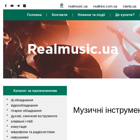
realmusic.ua
realkino.com.ua
clarity.ua
Головна
|
Контакти
|
Новини та події
|
Де купити?
Каталог за призначенням
dj обладнання
відеообладнання
Музичні інструме
гітарне обладнання
духові, смичкові інструменти
клавішні і midi
комутація
мікрофони та радіосистеми
навушники