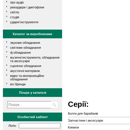
про аудіо
рекордери / диктофони
світло
студія
ударні інструменти
Каталог за виробниками
звукове обладнання
світлове обладнання
dj обладнання
музичні інструменти, обладнання
та аксесуари
сценічне обладнання
акустичні матеріали
відео та кінопроекційне
обладнання
всі бренди
Пошук у каталозі
Серії:
Болти для барабанiв
Особистий кабінет
Запчастини і аксесуари
Логін:
Клемпи