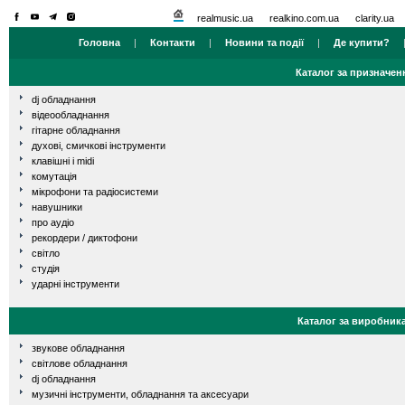
realmusic.ua
realkino.com.ua
clarity.ua
Головна
|
Контакти
|
Новини та події
|
Де купити?
Каталог за призначен
dj обладнання
відеообладнання
гітарне обладнання
духові, смичкові інструменти
клавішні і midi
комутація
мікрофони та радіосистеми
навушники
про аудіо
рекордери / диктофони
світло
студія
ударні інструменти
Каталог за виробник
звукове обладнання
світлове обладнання
dj обладнання
музичні інструменти, обладнання та аксесуари