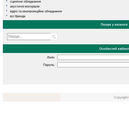
сценічне обладнання
акустичні матеріали
відео та кінопроекційне обладнання
всі бренди
Пошук у каталозі
Особистий кабіне
Логін:
Пароль:
Copyright