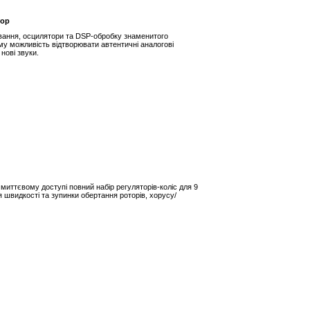
тор
вання, осцилятори та DSP-обробку знаменитого
му можливість відтворювати автентичні аналогові
нові звуки.
 миттєвому доступі повний набір регуляторів-коліс для 9
 швидкості та зупинки обертання роторів, хорусу/