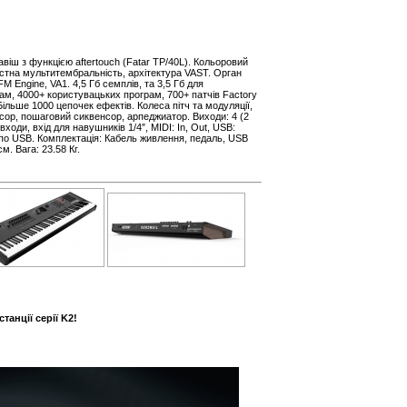
віш з функцією aftertouch (Fatar TP/40L). Кольоровий
астна мультитембральність, архітектура VAST. Орган
M Engine, VA1. 4,5 Гб семплів, та 3,5 Гб для
ам, 4000+ користувацьких програм, 700+ патчів Factory
Більше 1000 цепочек ефектів. Колеса пітч та модуляції,
нсор, пошаговий сиквенсор, арпеджиатор. Виходи: 4 (2
входи, вхід для навушників 1/4″, MIDI: In, Out, USB:
I по USB. Комплектація: Кабель живлення, педаль, USB
м. Вага: 23.58 Кг.
танції серії K2!