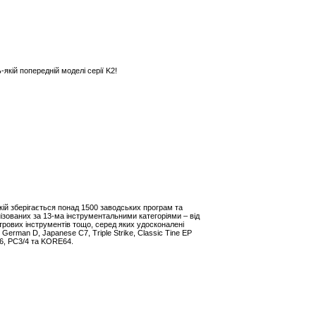
ь-якій попередній моделі серії K2!
якій зберігається понад 1500 заводських програм та
анізованих за 13-ма інструментальними категоріями – від
трових інструментів тощо, серед яких удосконалені
German D, Japanese C7, Triple Strike, Classic Tine EP
SP6, PC3/4 та KORE64.