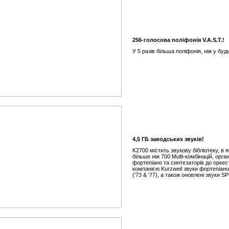
256-голосова поліфонія V.A.S.T.!
У 5 разів більша поліфонія, ніж у буд
4,5 ГБ заводських звуків!
K2700 містить звукову бібліотеку, в 
більше ніж 700 Multi-комбінацій, орг
фортепіано та синтезаторів до оркес
компанією Kurzweil звуки фортепіано 
(’73 & ’77), а також оновлені звуки 