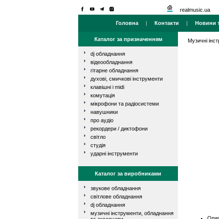
realmusic.ua
Головна
|
Контакти
|
Новини т
Каталог за призначенням
Музичні інс
dj обладнання
відеообладнання
гітарне обладнання
духові, смичкові інструменти
клавішні і midi
комутація
мікрофони та радіосистеми
навушники
про аудіо
рекордери / диктофони
світло
студія
ударні інструменти
Каталог за виробниками
звукове обладнання
світлове обладнання
dj обладнання
музичні інструменти, обладнання
Опис