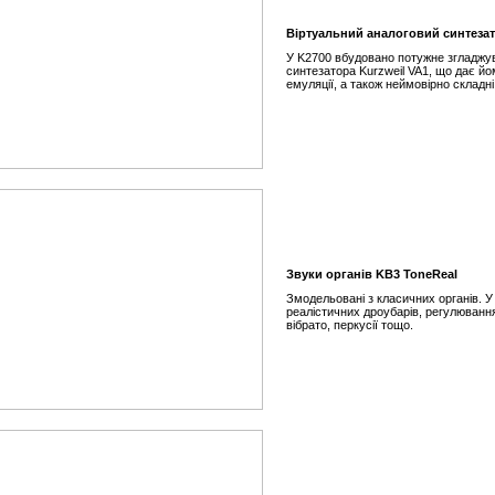
Віртуальний аналоговий синтеза
У K2700 вбудовано потужне згладжу
синтезатора Kurzweil VA1, що дає йо
емуляції, а також неймовірно складні 
Звуки органів KB3 ToneReal
Змодельовані з класичних органів. У
реалістичних дроубарів, регулювання
вібрато, перкусії тощо.