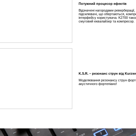
Потужний процесор ефектів
Відзначені нагородами реверберації,
підсилювачі, що обертаються, компр
інтерфейсу користувача. K2700 також
смуговий еквалайзер та компресор.
K.S.R. – резонанс струн від Kurzwe
Моделювання резонансу струн форте
акустичного фортепіано!