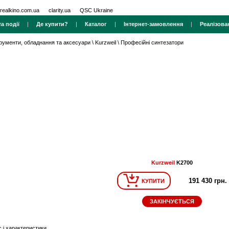
realkino.com.ua
clarity.ua
QSC Ukraine
а події
|
Де купити?
|
Каталог
|
Інтернет-замовлення
|
Реалізова
трументи, обладнання та аксесуари
\
Kurzweil
\
Професійні синтезатори
Kurzweil
K2700
191 430 грн.
КУПИТИ
ЗАКІНЧУЄТЬСЯ
 і характеристики