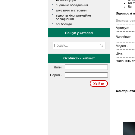
та аксесуари
Альт
сценічне обладнання
Всі 
акустичні матеріали
Відомості 
відео та кінопроекційне
обладнання
Безкоштовн
всі бренди
Артикул:
Пошук у каталозі
Виробник:
Модель:
Ціна:
Особистий кабінет
Наявність то
Логін:
Пароль:
Альтернати