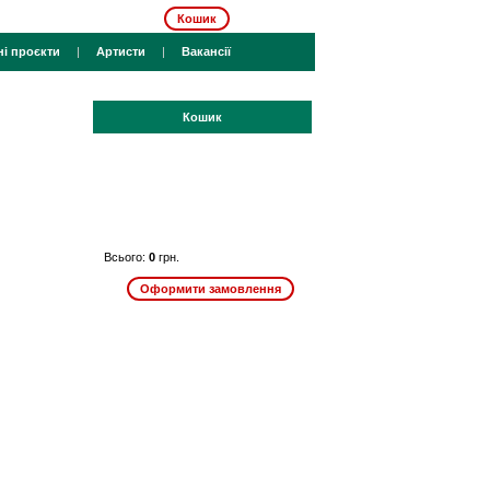
Кошик
ні проєкти
|
Артисти
|
Вакансії
Кошик
Всього:
0
грн.