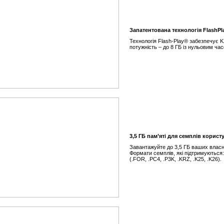
Запатентована технологія FlashPl
Технологія Flash-Play® забезпечує K
потужність – до 8 ГБ із нульовим ч
3,5 ГБ пам’яті для семплів корист
Завантажуйте до 3,5 ГБ ваших власн
Формати семплів, які підтримуються:.
(.FOR, .PC4, .P3K, .KRZ, .K25, .K26).