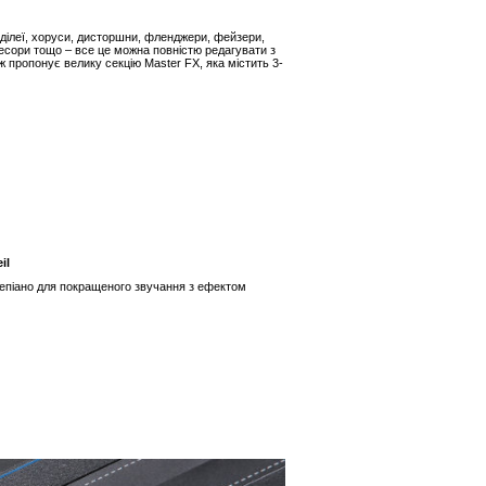
 ділеї, хоруси, дисторшни, фленджери, фейзери,
есори тощо – все це можна повністю редагувати з
 пропонує велику секцію Master FX, яка містить 3-
il
піано для покращеного звучання з ефектом