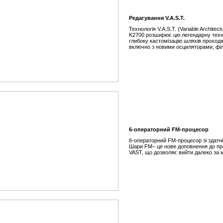
Редагування V.A.S.T.
Технологія V.A.S.T. (Variable Archite
K2700 розширює цю легендарну техн
глибоку кастомізацію шляхів проход
включно з новими осциляторами, фі
6-операторний FM-процесор
6-операторний FM-процесор зі здатн
Шари FM– це нове доповнення до пр
VAST, що дозволяє вийти далеко за 