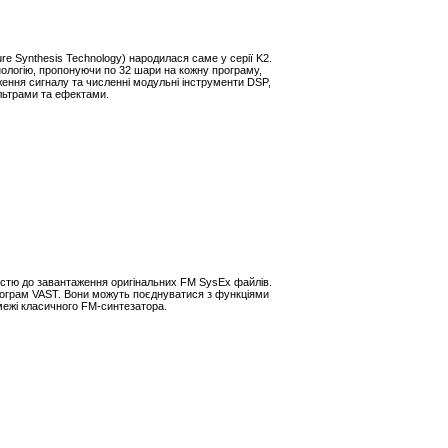
cture Synthesis Technology) народилася саме у серії K2.
ологію, пропонуючи по 32 шари на кожну програму,
ження сигналу та численні модульні інструменти DSP,
льтрами та ефектами.
істю до завантаження оригінальних FM SysEx файлів.
ограм VAST. Вони можуть поєднуватися з функціями
межі класичного FM-синтезатора.