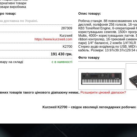
ернативні товари
товари виробника
про товар:
Опис товару:
а доставка по Україні.
Робоча станція. 88 повнозважених кла
дисплей, поліфонія 256 голосів, 16-ч
287309
KB3 ToneReel Engine, 6-операторний F
користувацьких семплів. 1500+ прогр
Kurzweil
Multis, 4000+ користувацьких патчів. 
https://www.kurzweil.com
ribbon контролер, 16-трековий сикве
пари) 1/4″ балансні, 2 комбо 1/4”/XLR 
K2700
Стерео аудіо вхід/вихід по USB, MID
кабель. Розміри: 13.97х39.37х129.54 с
191 430 грн.
Фото товару
вару на складі:
є в наявності
вних товарів такого цінового діапазону немає.
Розширити ціновий діапазон?
Kurzweil K2700 – свідок еволюції легендарних робочих с