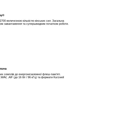
ay®
2700 величезною кількістю кінських сил. Загальна
асом завантаження та супершвидким початком роботи.
увача
их семплів до енергонезалежної флеш-пам’яті.
WAV, .AIF (до 16 біт / 96 кГц) та формати Kurzweil