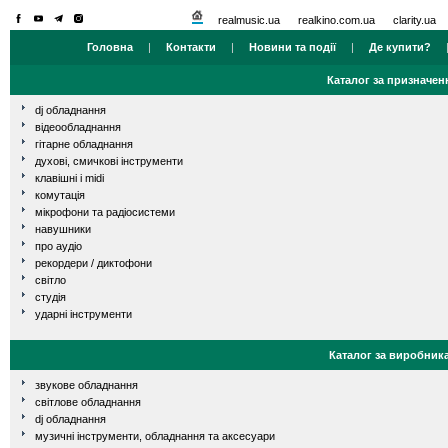
realmusic.ua
realkino.com.ua
clarity.ua
Головна
|
Контакти
|
Новини та події
|
Де купити?
Каталог за призначен
dj обладнання
відеообладнання
гітарне обладнання
духові, смичкові інструменти
клавішні і midi
комутація
мікрофони та радіосистеми
навушники
про аудіо
рекордери / диктофони
світло
студія
ударні інструменти
Каталог за виробник
звукове обладнання
світлове обладнання
dj обладнання
музичні інструменти, обладнання та аксесуари