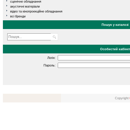
сценічне обладнання
акустичні матеріали
відео та кінопроекційне обладнання
всі бренди
Пошук у каталозі
Особистий кабіне
Логін:
Пароль:
Copyright