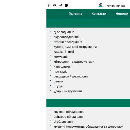
realmusic.ua
Головна
|
Контакти
|
Новини т
dj обладнання
відеообладнання
гітарне обладнання
духові, смичкові інструменти
клавішні і midi
комутація
мікрофони та радіосистеми
навушники
про аудіо
рекордери / диктофони
світло
студія
ударні інструменти
звукове обладнання
світлове обладнання
dj обладнання
музичні інструменти, обладнання та аксесуари