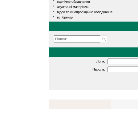
сценічне обладнання
акустичні матеріали
відео та кінопроекційне обладнання
всі бренди
Логін:
Пароль: