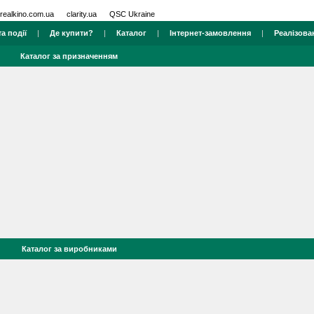
realkino.com.ua
clarity.ua
QSC Ukraine
а події
|
Де купити?
|
Каталог
|
Інтернет-замовлення
|
Реалізова
Каталог за призначенням
Каталог за виробниками