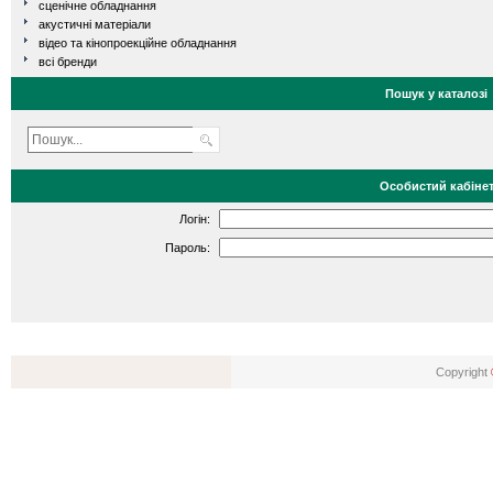
сценічне обладнання
акустичні матеріали
відео та кінопроекційне обладнання
всі бренди
Пошук у каталозі
Особистий кабіне
Логін:
Пароль:
Copyright