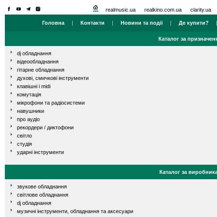
realmusic.ua
realkino.com.ua
clarity.ua
Головна
|
Контакти
|
Новини та події
|
Де купити?
Каталог за призначен
dj обладнання
відеообладнання
гітарне обладнання
духові, смичкові інструменти
клавішні і midi
комутація
мікрофони та радіосистеми
навушники
про аудіо
рекордери / диктофони
світло
студія
ударні інструменти
Каталог за виробник
звукове обладнання
світлове обладнання
dj обладнання
музичні інструменти, обладнання та аксесуари