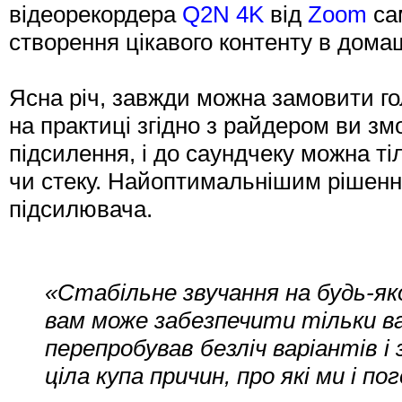
відеорекордера
Q2N 4K
від
Zoom
сам
створення цікавого контенту в дом
Ясна річ, завжди можна замовити голо
на практиці згідно з райдером ви зм
підсилення, і до саундчеку можна ті
чи стеку. Найоптимальнішим рішенн
підсилювача.
«Стабільне звучання на будь-яко
вам може забезпечити тільки в
перепробував безліч варіантів і 
ціла купа причин, про які ми і п