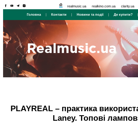
realmusic.ua
realkino.com.ua
clarity.ua
Головна
|
Контакти
|
Новини та події
|
Де купити?
PLAYREAL – практика використ
Laney. Топові лампові