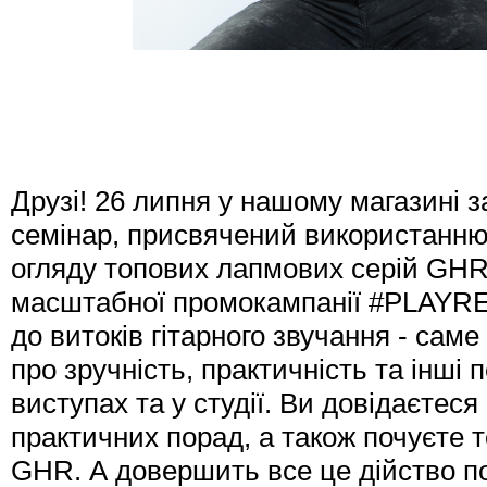
Друзі! 26 липня у нашому магазині з
семінар, присвячений використанню 
огляду топових лапмових серій GHR т
масштабної промокампанії #PLAYREA
до витоків гітарного звучання - сам
про зручність, практичність та інш
виступах та у студії. Ви довідаєтес
практичних порад, а також почуєте т
GHR. А довершить все це дійство по