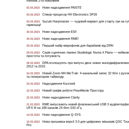
Remote 2-го покоління
Нове надходження PAISTE
03.04.2023
Спікер-процесор HH Electronics SP26
03.04.2023
Suzuki Harpmaster — чудовий варіант для старту гри на гу
03.04.2023
гармошці!
Нове надходження ESI!
30.03.2023
Нове надходження RME!
30.03.2023
Перший набір мікрофонів для барабанів від DPA!
29.03.2023
Серія сценічних піаніно Studiologic Numa X Piano — неймов
29.03.2023
простота та потужність
DPA оголошують про випуск двох нових малодіафрагмових 
28.03.2023
2012 та 2015
Новий Zoom M4 MicTrak: 4-канальний запис 32 біти з рух
24.03.2023
та генератором таймкоду
Надходження Kurzweil
24.03.2023
Новий графік роботи РеалМюзік Простору
22.03.2023
Нове надходження Clarity
22.03.2023
RME випускають новий флагманський USB 3 аудіоінтерфей
21.03.2023
UFX III на 188 каналів 24 біти /192 кГц
Нове надходження Q-SYS
14.03.2023
Нова прошивка версії 3.0 для цифрових мікшерів QSC Tou
10.03.2023
Pro