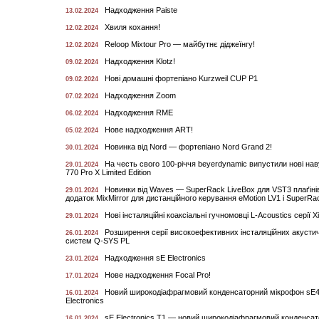
Надходження Paiste
13.02.2024
Хвиля кохання!
12.02.2024
Reloop Mixtour Pro — майбутнє діджеїнгу!
12.02.2024
Надходження Klotz!
09.02.2024
Нові домашні фортепіано Kurzweil CUP P1
09.02.2024
Надходження Zoom
07.02.2024
Надходження RME
06.02.2024
Нове надходження ART!
05.02.2024
Новинка від Nord — фортепіано Nord Grand 2!
30.01.2024
На честь свого 100-річчя beyerdynamic випустили нові н
29.01.2024
770 Pro X Limited Edition
Новинки від Waves — SuperRack LiveBox для VST3 плаґіні
29.01.2024
додаток MixMirror для дистанційного керування eMotion LV1 і SuperRa
Нові інсталяційні коаксіальні гучномовці L-Acoustics серії Xi
29.01.2024
Розширення серії високоефективних інсталяційних акусти
26.01.2024
систем Q-SYS PL
Надходження sE Electronics
23.01.2024
Нове надходження Focal Pro!
17.01.2024
Новий широкодіафрагмовий конденсаторний мікрофон sE4
16.01.2024
Electronics
sE Electronics T1 — новий широкодіафрагмовий конденса
16.01.2024