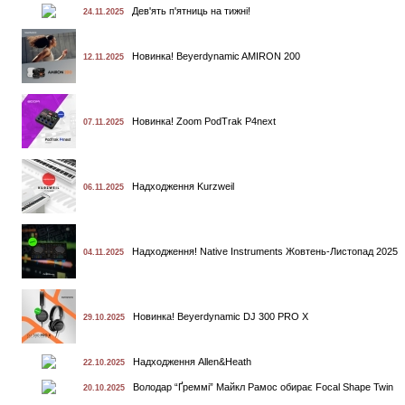
Дев'ять п'ятниць на тижні!
24.11.2025
Новинка! Beyerdynamic AMIRON 200
12.11.2025
Новинка! Zoom PodTrak P4next
07.11.2025
Надходження Kurzweil
06.11.2025
Надходження! Native Instruments Жовтень-Листопад 2025
04.11.2025
Новинка! Beyerdynamic DJ 300 PRO X
29.10.2025
Надходження Allen&Heath
22.10.2025
Володар “Ґреммі” Майкл Рамос обирає Focal Shape Twin
20.10.2025