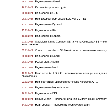
Надходження Ahead
26.03.2024
Основи імерсійного аудіо
26.03.2024
Надходження QSC
20.03.2024
Нові цифрові фортепіано Kurzweil CUP E1
20.03.2024
Надходження Dynaudio
17.03.2024
Надходження Klotz
15.03.2024
Надходження Labella
13.03.2024
Studiologic Numa Compact SE та Numa Compact X SE — ком
07.03.2024
та потужність
Zoom H1essential — 32-бітний запис з плаваючою точкою д
07.03.2024
Надходження Radial
06.03.2024
Розквітають знижки!
06.03.2024
Надходження Nord
29.02.2024
Нова серія ART SOLO – прості одноканальні рішення для в
22.02.2024
звукозапису
Нові портативні цифрові фортепіано Kurzweil KA-P1
22.02.2024
Надходження beyerdynamic
21.02.2024
Надходження DPA
16.02.2024
Новий M-solo — найлегший та найкомпактніший Hammond!
16.02.2024
Наші бренди — переможці Tech Awards 2024!
14.02.2024