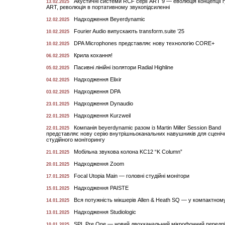
Акустичні системи RCF серії ART 9 — еволюція концепції 
13.02.2025
ART, революція в портативному звукопідсиленні
Надходження Beyerdynamic
12.02.2025
Fourier Audio випускають transform.suite ’25
10.02.2025
DPA Microphones представляє нову технологію CORE+
10.02.2025
Крила кохання!
06.02.2025
Пасивні лінійні ізолятори Radial Highline
05.02.2025
Надходження Elixir
04.02.2025
Надходження DPA
03.02.2025
Надходження Dynaudio
23.01.2025
Надходження Kurzweil
22.01.2025
Компанія beyerdynamic разом із Martin Miller Session Band
22.01.2025
представляє нову серію внутрішньоканальних навушників для сценічн
студійного моніторингу
Мобільна звукова колона KC12 “K Column”
21.01.2025
Надходження Zoom
20.01.2025
Focal Utopia Main — головні студійні монітори
17.01.2025
Надходження PAISTE
15.01.2025
Вся потужність мікшерів Allen & Heath SQ — у компактно
14.01.2025
Надходження Studiologic
13.01.2025
SPL Pre One — новий двохканальний мікрофонний передп
10.01.2025