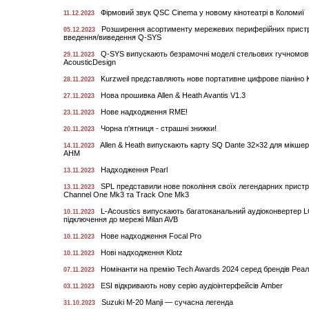
Фірмовий звук QSC Cinema у новому кінотеатрі в Коломиї
11.12.2023
Розширення асортименту мережевих периферійних прист
05.12.2023
введення/виведення Q-SYS
Q-SYS випускають безрамочні моделі стельових гучномовц
29.11.2023
AcousticDesign
Kurzweil представляють нове портативне цифрове піаніно 
28.11.2023
Нова прошивка Allen & Heath Avantis V1.3
27.11.2023
Нове надходження RME!
23.11.2023
Чорна п'ятниця - страшні знижки!
20.11.2023
Allen & Heath випускають карту SQ Dante 32×32 для мікшер
14.11.2023
AHM
Надходження Pearl
13.11.2023
SPL представили нове покоління своїх легендарних прист
13.11.2023
Channel One Mk3 та Track One Mk3
L-Acoustics випускають багатоканальний аудіоконвертер 
10.11.2023
підключення до мережі Milan AVB
Нове надходження Focal Pro
10.11.2023
Нові надходження Klotz
10.11.2023
Номінанти на премію Tech Awards 2024 серед брендів Реа
07.11.2023
ESI відкривають нову серію аудіоінтерфейсів Amber
03.11.2023
Suzuki M-20 Manji — сучасна легенда
31.10.2023