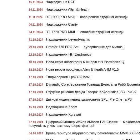
Надходження RCF
15.11.2024
Надходження Allen & Heath
14.11.2024
DT 1990 PRO MKII — нова ревізія студійної легенди
11.11.2024
Надходження Clarity
06.11.2024
DT 1770 PRO MKII — еволюція студійної легенди
04.11.2024
Надходження beyerdynamic
31.10.2024
Creator 770 PRO Set — суперпозиція для митців!
29.10.2024
Надходження HH Electronics
22.10.2024
Нова серія аналогових мікшерів HH Electronics Q
18.10.2024
Нова версія прошивки Allen & Heath AHM V1.5
18.10.2024
Твори серцем і роZOOMом!
17.10.2024
Dynaudio Core: враження Говарда Джонса та Роббі Бронні
17.10.2024
Студійне рішення Девіда Тозера: IsoAcoustics ISO-PUCK
17.10.2024
Дві нові моделі передпідсилювачів SPL: Pre One та P8
17.10.2024
Надходження Zoom
15.10.2024
Надходження Kurzweil
14.10.2024
Цифровий мікшер Waves eMotion LV1 Classic — максимал
07.10.2024
потужність у компактному форм-факторі
Ігрова гарнітура відкритого типу beyerdynamic MMX 330 P
04.10.2024