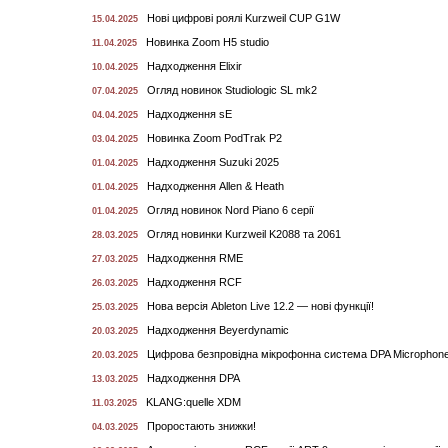
Нові цифрові роялі Kurzweil CUP G1W
15.04.2025
Новинка Zoom H5 studio
11.04.2025
Надходження Elixir
10.04.2025
Огляд новинок Studiologic SL mk2
07.04.2025
Надходження sE
04.04.2025
Новинка Zoom PodTrak P2
03.04.2025
Надходження Suzuki 2025
01.04.2025
Надходження Allen & Heath
01.04.2025
Огляд новинок Nord Piano 6 серії
01.04.2025
Огляд новинки Kurzweil K2088 та 2061
28.03.2025
Надходження RME
27.03.2025
Надходження RCF
26.03.2025
Нова версія Ableton Live 12.2 — нові функції!
25.03.2025
Надходження Beyerdynamic
20.03.2025
Цифрова безпровідна мікрофонна система DPA Microphone
20.03.2025
Надходження DPA
13.03.2025
KLANG:quelle XDM
11.03.2025
Проростають знижки!
04.03.2025