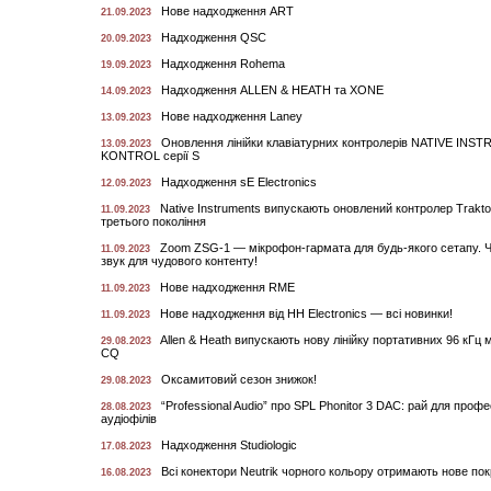
Нове надходження ART
21.09.2023
Надходження QSC
20.09.2023
Надходження Rohema
19.09.2023
Надходження ALLEN & HEATH та XONE
14.09.2023
Нове надходження Laney
13.09.2023
Оновлення лінійки клавіатурних контролерів NATIVE IN
13.09.2023
KONTROL серії S
Надходження sE Electronics
12.09.2023
Native Instruments випускають оновлений контролер Trakto
11.09.2023
третього покоління
Zoom ZSG-1 — мікрофон-гармата для будь-якого сетапу. 
11.09.2023
звук для чудового контенту!
Нове надходження RME
11.09.2023
Нове надходження від HH Electronics — всі новинки!
11.09.2023
Allen & Heath випускають нову лінійку портативних 96 кГц 
29.08.2023
CQ
Оксамитовий сезон знижок!
29.08.2023
“Professional Audio” про SPL Phonitor 3 DAC: рай для профе
28.08.2023
аудіофілів
Надходження Studiologic
17.08.2023
Всі конектори Neutrik чорного кольору отримають нове по
16.08.2023