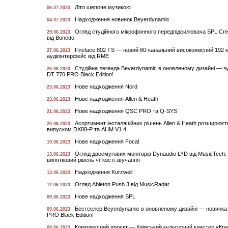
Літо шепоче музикою!
06.07.2023
Надходження новинок Beyerdynamic
04.07.2023
Огляд студійного мікрофонного передпідсилювача SPL Cr
29.06.2023
від Bonedo
Fireface 802 FS — новий 60-канальний високоякісний 192 
27.06.2023
аудіоінтерфейс від RME
Студійна легенда Beyerdynamic в оновленому дизайні — з
26.06.2023
DT 770 PRO Black Edition!
Нове надходження Nord
23.06.2023
Нове надходження Allen & Heath
23.06.2023
Нове надходження QSC PRO та Q-SYS
21.06.2023
Асортимент інсталяційних рішень Allen & Heath розширюєт
20.06.2023
випуском DX88-P та AHM V1.4
Нове надходження Focal
19.06.2023
Огляд двосмугових моніторів Dynaudio LYD від MusicTech:
13.06.2023
винятковий рівень чіткості звучання
Надходження Kurzweil
13.06.2023
Огляд Ableton Push 3 від MusicRadar
12.06.2023
Нове надходження SPL
09.06.2023
Бестселер Beyerdynamic в оновленому дизайні — новинка
09.06.2023
PRO Black Edition!
Комплексний проєкт — Київський культурний кластер «Кра
08.06.2023