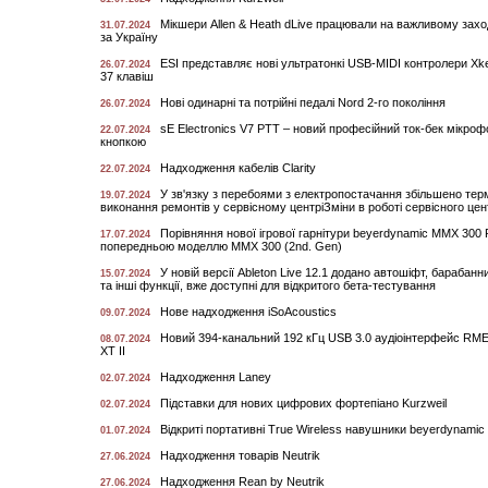
Мікшери Allen & Heath dLive працювали на важливому захо
31.07.2024
за Україну
ESI представляє нові ультратонкі USB-MIDI контролери Xke
26.07.2024
37 клавіш
Нові одинарні та потрійні педалі Nord 2-го покоління
26.07.2024
sE Electronics V7 PTT – новий професійний ток-бек мікроф
22.07.2024
кнопкою
Надходження кабелів Clarity
22.07.2024
У зв'язку з перебоями з електропостачання збільшено тер
19.07.2024
виконання ремонтів у сервісному центріЗміни в роботі сервісного це
Порівняння нової ігрової гарнітури beyerdynamic MMX 300
17.07.2024
попередньою моделлю MMX 300 (2nd. Gen)
У новій версії Ableton Live 12.1 додано автошіфт, барабан
15.07.2024
та інші функції, вже доступні для відкритого бета-тестування
Нове надходження iSoAcoustics
09.07.2024
Новий 394-канальний 192 кГц USB 3.0 аудіоінтерфейс RM
08.07.2024
XT II
Надходження Laney
02.07.2024
Підставки для нових цифрових фортепіано Kurzweil
02.07.2024
Відкриті портативні True Wireless навушники beyerdynami
01.07.2024
Надходження товарів Neutrik
27.06.2024
Надходження Rean by Neutrik
27.06.2024