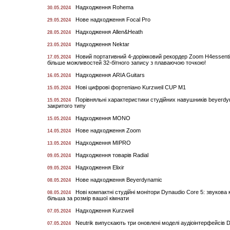
Надходження Rohema
30.05.2024
Нове надходження Focal Pro
29.05.2024
Надходження Allen&Heath
28.05.2024
Надходження Nektar
23.05.2024
Новий портативний 4-доріжковий рекордер Zoom H4essent
17.05.2024
більше можливостей 32-бітного запису з плаваючою точкою!
Надходження ARIA Guitars
16.05.2024
Нові цифрові фортепіано Kurzweil CUP M1
15.05.2024
Порівняльні характеристики студійних навушників beyerdy
15.05.2024
закритого типу
Надходження MONO
15.05.2024
Нове надходження Zoom
14.05.2024
Надходження MIPRO
13.05.2024
Надходження товарів Radial
09.05.2024
Надходження Elixir
09.05.2024
Нове надходження Beyerdynamic
08.05.2024
Нові компактні студійні монітори Dynaudio Core 5: звукова 
08.05.2024
більша за розмір вашої кімнати
Надходження Kurzweil
07.05.2024
Neutrik випускають три оновлені моделі аудіоінтерфейсів 
07.05.2024