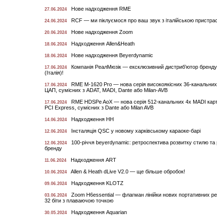
Нове надходження RME
27.06.2024
RCF — ми піклуємося про ваш звук з італійською пристра
24.06.2024
Нове надходження Zoom
20.06.2024
Надходження Allen&Heath
18.06.2024
Нове надходження Beyerdynamic
18.06.2024
Компанія РеалМюзік — ексклюзивний дистриб’ютор бренд
17.06.2024
(Італія)!
RME M-1620 Pro — нова серія високоякісних 36-канальних
17.06.2024
ЦАП, сумісних з ADAT, MADI, Dante або Milan-AVB
RME HDSPe AoX — нова серія 512-канальних 4x MADI кар
17.06.2024
PCI Express, сумісних з Dante або Milan AVB
Надходження НН
14.06.2024
Інсталяція QSC у новому харківському караоке-барі
12.06.2024
100-річчя beyerdynamic: ретроспектива розвитку стилю та
12.06.2024
бренду
Надходження ART
11.06.2024
Allen & Heath dLive V2.0 — ще більше обробок!
10.06.2024
Надходження KLOTZ
09.06.2024
Zoom H6essential — флагман лінійки нових портативних ре
03.06.2024
32 біти з плаваючою точкою
Надходження Aquarian
30.05.2024