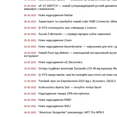
sE V2 SWITCH — новий суперкардіоїдний ручний динаміч
07.06.2023
мікрофон з вимикачем
Нове надходження Nektar
06.06.2023
Завантажте та спробуйте новий софт RME Connector (Beta
30.05.2023
Q-SYS оголошують про співпрацю з Lenovo
29.05.2023
Suzuki Folkmaster — справді народна губна гармоніка!
25.05.2023
Нове надходження Zoom
25.05.2023
Нове надходження beyerdynamic — навушники для всіх і д
24.05.2023
Новий Push від Ableton — повноцінний експресивний музи
24.05.2023
інструмент
Нове надходження sE Electronics
23.05.2023
Огляд студійних моніторів Dynaudio LYD 48 від журналу M
19.05.2023
Q-SYS представляє нові інсталяційні акустичні системи сер
19.05.2023
Топовий звук на Євробаченні-2023 від L-Acoustics, DiGiCo
17.05.2023
IsoAсoustics Aperta Sub — почуйте чіткіші баси!
10.05.2023
Надходження товару DPA microphones
04.05.2023
Нове надходження RME!
04.05.2023
Нове надходження MXL!
04.05.2023
“American Songwriter” рекомендує ART Pro MPA II
04.05.2023