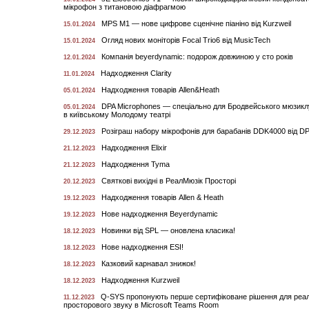
мікрофон з титановою діафрагмою
MPS M1 — нове цифрове сценічне піаніно від Kurzweil
15.01.2024
Огляд нових моніторів Focal Trio6 від MusicTech
15.01.2024
Компанія beyerdynamic: подорож довжиною у сто років
12.01.2024
Надходження Clarity
11.01.2024
Надходження товарів Allen&Heath
05.01.2024
DPA Microphones — спеціально для Бродвейського мюзикл
05.01.2024
в київському Молодому театрі
Розіграш набору мікрофонів для барабанів DDK4000 від DP
29.12.2023
Надходження Elixir
21.12.2023
Надходження Tyma
21.12.2023
Святкові вихідні в РеалМюзік Просторі
20.12.2023
Надходження товарів Allen & Heath
19.12.2023
Нове надходження Beyerdynamic
19.12.2023
Новинки від SPL — оновлена класика!
18.12.2023
Нове надходження ESI!
18.12.2023
Казковий карнавал знижок!
18.12.2023
Надходження Kurzweil
18.12.2023
Q-SYS пропонують перше сертифіковане рішення для реалі
11.12.2023
просторового звуку в Microsoft Teams Room