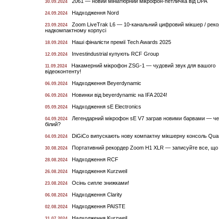
2061 — новий мініатюрний мікрофон-петличка від DPA
30.09.2024
Надходження Nord
24.09.2024
Zoom LiveTrak L6 — 10-канальний цифровий мікшер / реко
23.09.2024
надкомпактному корпусі
Наші фіналісти премії Tech Awards 2025
18.09.2024
Investindustrial купують RCF Group
12.09.2024
Накамерний мікрофон ZSG-1 — чудовий звук для вашого
11.09.2024
відеоконтенту!
Надходження Beyerdynamic
06.09.2024
Новинки від beyerdynamic на IFA 2024!
06.09.2024
Надходження sE Electronics
05.09.2024
Легендарний мікрофон sE V7 заграв новими барвами — че
04.09.2024
білий?
DiGiCo випускають нову компактну мікшерну консоль Qu
04.09.2024
Портативний рекордер Zoom H1 XLR — записуйте все, що 
30.08.2024
Надходження RCF
28.08.2024
Надходження Kurzweil
26.08.2024
Осінь сипле знижками!
23.08.2024
Надходження Clarity
06.08.2024
Надходження PAISTE
02.08.2024
Надходження Kurzweil
31.07.2024