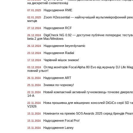
на дискретній схемотехніці
Надходження RME
07.01.2025
Zoom H2essential — найгнучкіший мультимікрофонний рек
02.01.2025
митців
Надходження RCF
27.12.2024
DigiCheck NG 0.92 — доступне публічне попереднє тестува
26.12.2024
beta 2 для Mac/Windows
Надходження beyerdynamic
26.12.2024
Надходження Radial
23.12.2024
Чарівний мішок знижок!
17.12.2024
Огляд моніторів Focal Alpha 80 Evo від журналу DJ Life Mag
03.12.2024
повний ульот!
Надходження ART
26.11.2024
Знижки по-чорному!
25.11.2024
Новий компактний активний гучномовець-точкове джерел
22.11.2024
14-A
Нова прошивка для мікшерних консолей DiGiCo серії SD т
22.11.2024
V1926
Номінанти на премію SOS Awards 2025 серед брендів Реа
15.11.2024
Надходження Focal Pro!
15.11.2024
Надходження Laney
15.11.2024