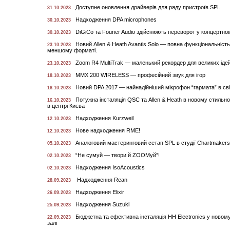
Доступне оновлення драйверів для ряду пристроїв SPL
31.10.2023
Надходження DPA microphones
30.10.2023
DiGiCo та Fourier Audio здійснюють переворот у концертном
30.10.2023
Новий Allen & Heath Avantis Solo — повна функціональність 
23.10.2023
меншому форматі.
Zoom R4 MultiTrak — маленький рекордер для великих ідей
23.10.2023
MMX 200 WIRELESS — професійний звук для ігор
18.10.2023
Новий DPA 2017 — найнадійніший мікрофон “гармата” в світ
18.10.2023
Потужна інсталяція QSC та Allen & Heath в новому стильно
16.10.2023
в центрі Києва
Надходження Kurzweil
12.10.2023
Нове надходження RME!
12.10.2023
Аналоговий мастеринговий сетап SPL в студії Chartmakers
05.10.2023
“Не сумуй — твори й ZOOMуй”!
02.10.2023
Надходження IsoAcoustics
02.10.2023
Надходження Rean
28.09.2023
Надходження Elixir
26.09.2023
Надходження Suzuki
25.09.2023
Бюджетна та ефективна інсталяція HH Electronics у новому
22.09.2023
залі