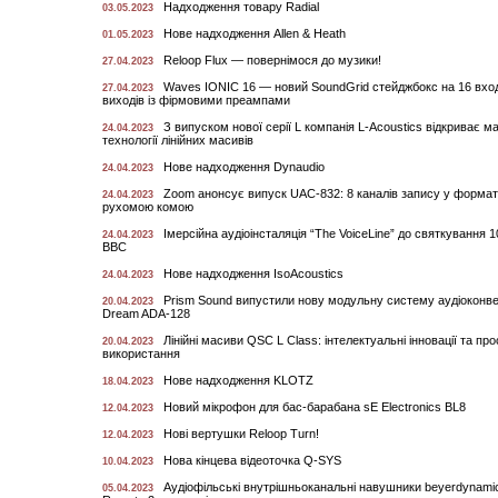
Надходження товару Radial
03.05.2023
Нове надходження Allen & Heath
01.05.2023
Reloop Flux — повернімося до музики!
27.04.2023
Waves IONIC 16 — новий SoundGrid стейджбокс на 16 вход
27.04.2023
виходів із фірмовими преампами
З випуском нової серії L компанія L-Acoustics відкриває м
24.04.2023
технології лінійних масивів
Нове надходження Dynaudio
24.04.2023
Zoom анонсує випуск UAC-832: 8 каналів запису у форматі 
24.04.2023
рухомою комою
Імерсійна аудіоінсталяція “The VoiceLine” до святкування 1
24.04.2023
BBC
Нове надходження IsoAcoustics
24.04.2023
Prism Sound випустили нову модульну систему аудіоконве
20.04.2023
Dream ADA-128
Лінійні масиви QSC L Class: інтелектуальні інновації та пр
20.04.2023
використання
Нове надходження KLOTZ
18.04.2023
Новий мікрофон для бас-барабана sE Electronics BL8
12.04.2023
Нові вертушки Reloop Turn!
12.04.2023
Нова кінцева відеоточка Q-SYS
10.04.2023
Аудіофільські внутрішньоканальні навушники beyerdyna
05.04.2023