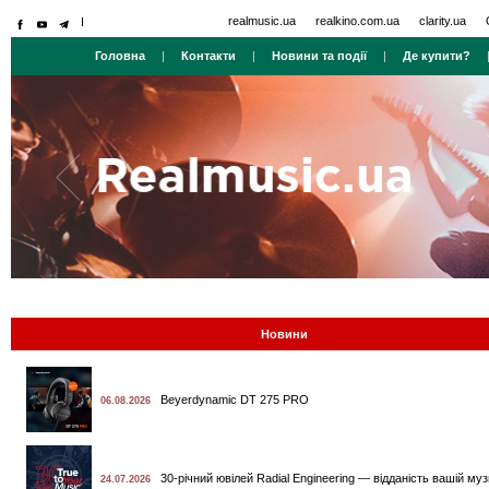
realmusic.ua
realkino.com.ua
clarity.ua
Головна
|
Контакти
|
Новини та події
|
Де купити?
Новини
Beyerdynamic DT 275 PRO
06.08.2026
30-річний ювілей Radial Engineering — відданість вашій муз
24.07.2026