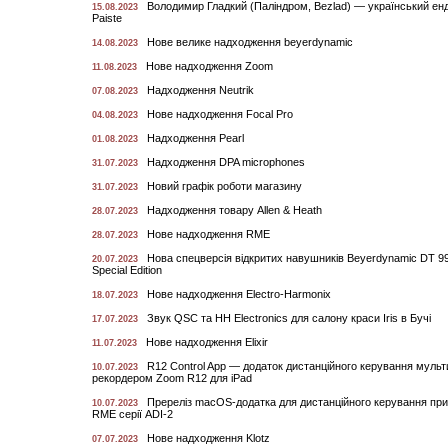
Володимир Гладкий (Паліндром, Bezlad) — український ен
15.08.2023
Paiste
Нове велике надходження beyerdynamic
14.08.2023
Нове надходження Zoom
11.08.2023
Надходження Neutrik
07.08.2023
Нове надходження Focal Pro
04.08.2023
Надходження Pearl
01.08.2023
Надходження DPA microphones
31.07.2023
Новий графік роботи магазину
31.07.2023
Надходження товару Allen & Heath
28.07.2023
Нове надходження RME
28.07.2023
Нова спецверсія відкритих навушників Beyerdynamic DT 99
20.07.2023
Special Edition
Нове надходження Electro-Harmonix
18.07.2023
Звук QSC та HH Electronics для салону краси Iris в Бучі
17.07.2023
Нове надходження Elixir
11.07.2023
R12 Control App — додаток дистанційного керування мульт
10.07.2023
рекордером Zoom R12 для iPad
Пререліз macOS-додатка для дистанційного керування пр
10.07.2023
RME серії ADI-2
Нове надходження Klotz
07.07.2023