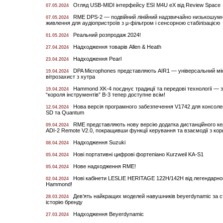
Огляд USB-MIDI інтерфейсу ESI M4U eX від Review Space
07.05.2024
RME DPS-2 — подвійний лінійний надзвичайно низькошум
07.05.2024
живлення для аудіопристроїв з µ-фільтром і сенсорною стабілізацією
Реальний розпродаж 2024!
01.05.2024
Надходження товарів Allen & Heath
27.04.2024
Надходження Pearl
23.04.2024
DPA Microphones представляють AIR1 — універсальний мі
19.04.2024
вітрозахист з хутра
Hammond XK-4 поєднує традиції та передові технології — 
19.04.2024
“короля інструментів” B-3 тепер доступне всім!
Нова версія програмного забезпечення V1742 для консоле
12.04.2024
SD та Quantum
RME представляють нову версію додатка дистанційного к
09.04.2024
ADI-2 Remote V2.0, покращивши функції керування та взаємодії з ко
Надходження Suzuki
08.04.2024
Нові портативні цифрові фортепіано Kurzweil KA-S1
05.04.2024
Нове надходження RME!
05.04.2024
Нові кабінети LESLIE HERITAGE 122H/142H від легендарно
02.04.2024
Hammond!
Дев’ять найкращих моделей навушників beyerdynamic за с
28.03.2024
історію бренду
Надходження Beyerdynamic
27.03.2024