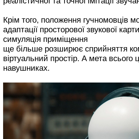
реалістичної та точної імітації звуч
Крім того, положення гучномовців мо
адаптації просторової звукової карт
симуляція приміщення
ще більше розширює сприйняття ко
віртуальний простір. А мета всього 
навушниках.