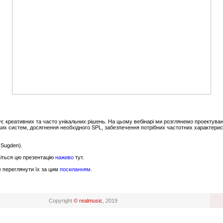
є креативних та часто унікальних рішень. На цьому вебінарі ми розглянемо проектуван
ких систем, досягнення необхідного SPL, забезпечення потрібних частотних характери
 Sugden).
віться цю презентацію
наживо
тут.
е переглянути їх за цим
посиланням
.
Copyright
© realmusic
, 2019