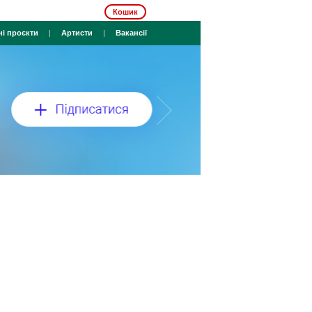
Кошик
ні проєкти
|
Артисти
|
Вакансії