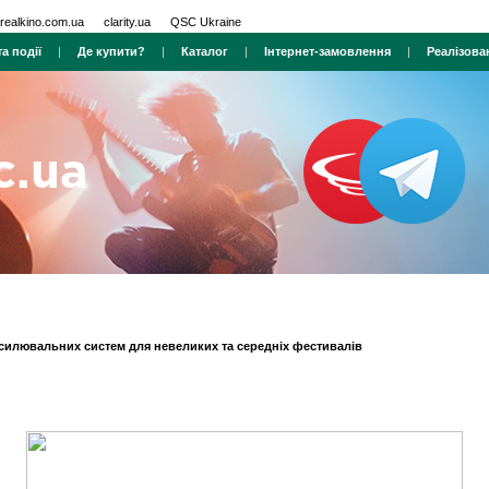
realkino.com.ua
clarity.ua
QSC Ukraine
а події
|
Де купити?
|
Каталог
|
Інтернет-замовлення
|
Реалізова
дсилювальних систем для невеликих та середніх фестивалів