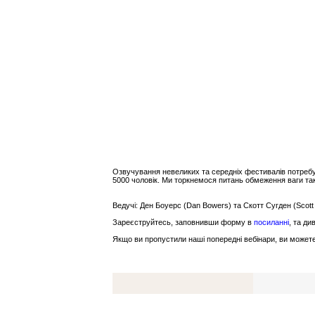
Озвучування невеликих та середніх фестивалів потребу
5000 чоловік. Ми торкнемося питань обмеження ваги та
Ведучі: Ден Боуерс (Dan Bowers) та Скотт Сугден (Scott
Зареєструйтесь, заповнивши форму в
посиланні
, та ди
Якщо ви пропустили наші попередні вебінари, ви может