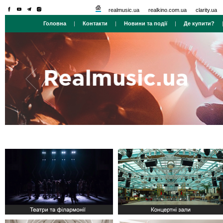
realmusic.ua
realkino.com.ua
clarity.ua
Головна
|
Контакти
|
Новини та події
|
Де купити?