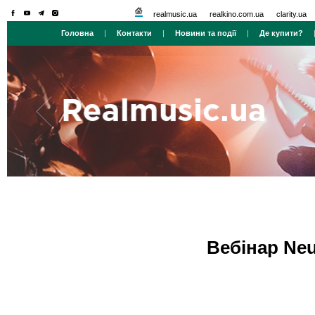
realmusic.ua
realkino.com.ua
clarity.ua
Головна
|
Контакти
|
Новини та події
|
Де купити?
Вебінар Neu