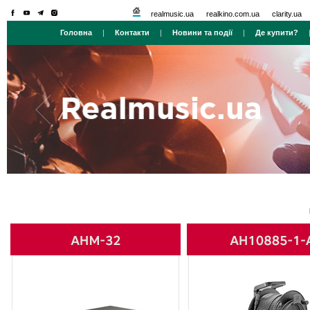
realmusic.ua
realkino.com.ua
clarity.ua
Головна
|
Контакти
|
Новини та події
|
Де купити?