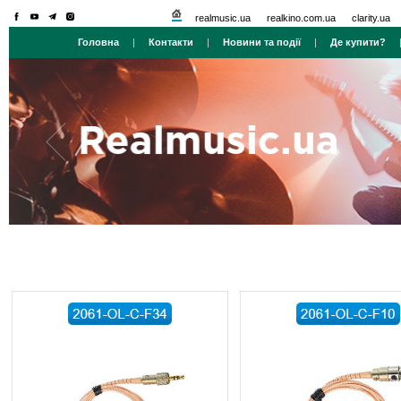
realmusic.ua
realkino.com.ua
clarity.ua
Головна
|
Контакти
|
Новини та події
|
Де купити?