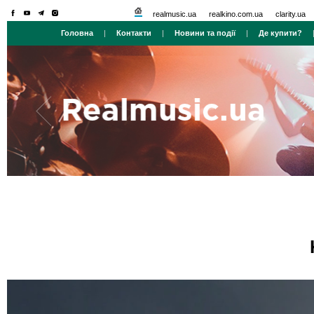
realmusic.ua
realkino.com.ua
clarity.ua
Головна
|
Контакти
|
Новини та події
|
Де купити?