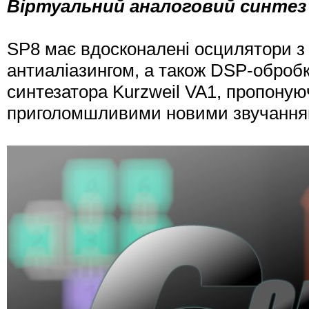
Віртуальний аналоговий синтез
SP8 має вдосконалені осцилятори 
антиаліазингом, а також DSP-обробк
синтезатора Kurzweil VA1, пропонуюч
приголомшливими новими звучання