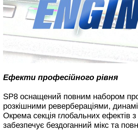
Ефекти професійного рівня
SP8 оснащений повним набором про
розкішними ревербераціями, динам
Окрема секція глобальних ефектів 
забезпечує бездоганний мікс та повн