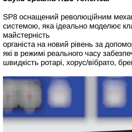
SP8 оснащений революційним механ
системою, яка ідеально моделює кла
майстерність
органіста на новий рівень за допомо
які в режимі реального часу забезп
швидкість ротарі, хорус/вібрато, бре