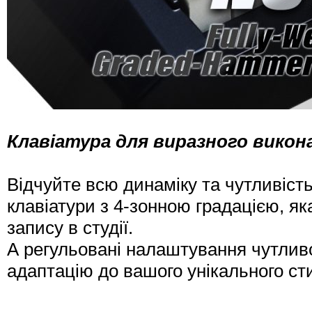
Клавіатура для виразного викон
Відчуйте всю динаміку та чутливість
клавіатури з 4-зонною градацією, як
запису в студії.
А регульовані налаштування чутлив
адаптацію до вашого унікального ст