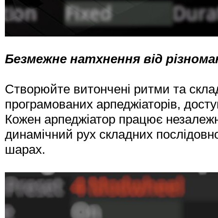
Безмежне натхнення від різном
Створюйте витончені ритми та склад
програмованих арпеджіаторів, досту
Кожен арпеджіатор працює незалеж
динамічний рух складних послідовнос
шарах.