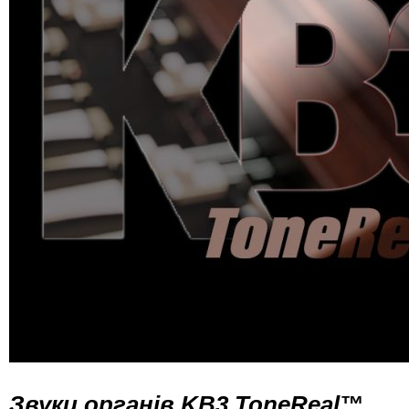
Звуки органів KB3 ToneReal™