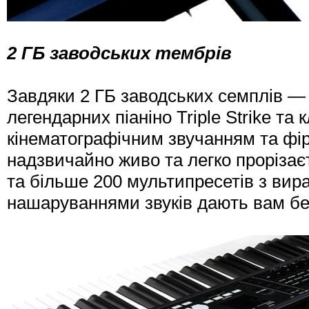
2 ГБ заводських тембрів
Завдяки 2 ГБ заводських семплів — 
легендарних піаніно Triple Strike та
кінематографічним звучанням та фі
надзвичайно живо та легко прорізаєт
та більше 200 мультипресетів з вир
нашаруваннями звуків дають вам бе