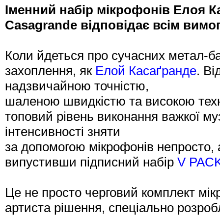
Іменний набір мікрофонів Елоя Ка
Casagrande відповідає всім вимо
Коли йдеться про сучасних метал-ба
захоплення, як
Елой Касаґранде
. В
надзвичайною точністю,
шаленою швидкістю та високою тех
топовий рівень виконання важкої муз
інтенсивності зняти
за допомогою мікрофонів непросто,
випустивши підписний набір
V PACK
Це не просто черговий комплект мік
артиста рішення, спеціально розро