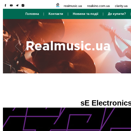
realmusic.ua
realkino.com.ua
clarity.ua
Головна
|
Контакти
|
Новини та події
|
Де купити?
sE Electroni