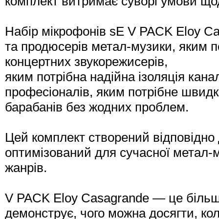
комплект витримає суворі умови щод
Набір мікрофонів sE V PACK Eloy C
та продюсерів метал-музики, яким по
концертних звукорежисерів,
яким потрібна надійна ізоляція каналі
професіоналів, яким потрібне швидк
барабанів без жодних проблем.
Цей комплект створений відповідно 
оптимізований для сучасної метал-м
жанрів.
V PACK Eloy Casagrande — це більше
демонструє, чого можна досягти, ко