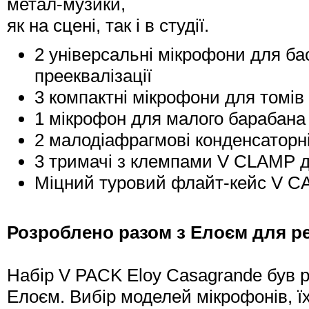
метал-музики,
як на сцені, так і в студії.
2 універсальні мікрофони для б
прееквалізації
3 компактні мікрофони для томів
1 мікрофон для малого барабана
2 малодіафрагмові конденсаторн
3 тримачі з клемпами V CLAMP д
Міцний туровий флайт-кейс V C
Розроблено разом з Елоєм для ре
Набір V PACK Eloy Casagrande був р
Елоєм. Вибір моделей мікрофонів, ї