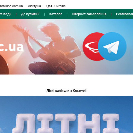
realkino.com.ua
clarity.ua
QSC Ukraine
а події
|
Де купити?
|
Каталог
|
Інтернет-замовлення
|
Реалізова
Літні канікули з Kurzweil