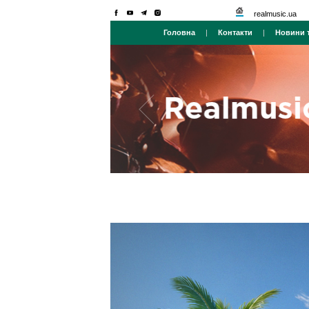
realmusic.ua
Головна
|
Контакти
|
Новини т