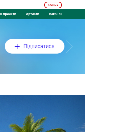
Кошик
ні проєкти
|
Артисти
|
Вакансії