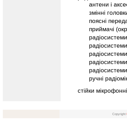
антени і акс
змінні головк
поясні перед
приймачі (ок
радіосистеми
радіосистеми
радіосистеми
радіосистеми
радіосистеми
ручні радіом
стійки мікрофонн
Copyright