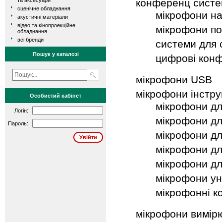
конференц систе
та аксесуари
сценічне обладнання
мікрофони на 
акустичні матеріали
відео та кінопроекційне
мікрофони по
обладнання
всі бренди
системи для 
Пошук у каталозі
цифрові кон
мікрофони USB
мікрофони інстр
Особистий кабінет
мікрофони для
Логін:
мікрофони дл
Пароль:
мікрофони дл
мікрофони дл
мікрофони дл
мікрофони ун
мікрофонні к
мікрофони вимір