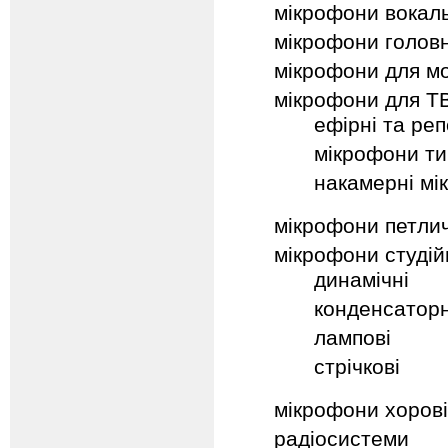
мікрофони вокаль
мікрофони головн
мікрофони для мо
мікрофони для ТВ
ефірні та ре
мікрофони ти
накамерні мі
мікрофони петлич
мікрофони студій
динамічні
конденсаторн
лампові
стрічкові
мікрофони хорові
радіосистеми