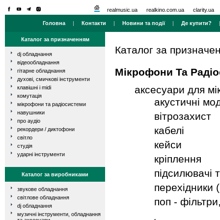
realmusic.ua
realkino.com.ua
clarity.ua
Головна
|
Контакти
|
Новини та події
|
Де купити?
Каталог за призначенням
Каталог за призначе
dj обладнання
відеообладнання
Мікрофони Та Раді
гітарне обладнання
духові, смичкові інструменти
аксесуари для мі
клавішні і midi
комутація
акустичні мо
мікрофони та радіосистеми
навушники
вітрозахист
про аудіо
кабелі
рекордери / диктофони
світло
кейси
студія
ударні інструменти
кріплення
підсилювачі 
Каталог за виробниками
перехідники 
звукове обладнання
світлове обладнання
поп - фільтри
dj обладнання
музичні інструменти, обладнання