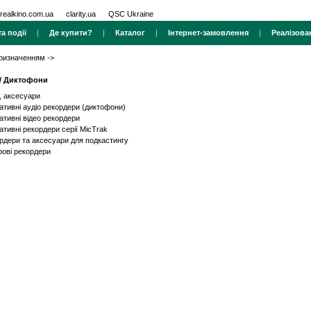
realkino.com.ua
clarity.ua
QSC Ukraine
а події
|
Де купити?
|
Каталог
|
Інтернет-замовлення
|
Реалізова
призначенням
->
/ Диктофони
ї, аксесуари
ативні аудіо рекордери (диктофони)
ативні відео рекордери
ативні рекордери серії MicTrak
рдери та аксесуари для подкастингу
ові рекордери