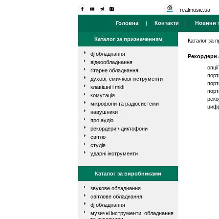
realmusic.ua
Головна
|
Контакти
|
Новини т
Каталог за призначенням
Каталог за 
dj обладнання
Рекордери 
відеообладнання
опці
гітарне обладнання
порт
духові, смичкові інструменти
порт
клавішні і midi
порт
комутація
реко
мікрофони та радіосистеми
цифр
навушники
про аудіо
рекордери / диктофони
світло
студія
ударні інструменти
Каталог за виробниками
звукове обладнання
світлове обладнання
dj обладнання
музичні інструменти, обладнання