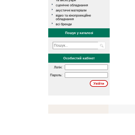
та аксесуари
сценічне обладнання
акустичні матеріали
відео та кінопроекційне
обладнання
всі бренди
Пошук у каталозі
Особистий кабінет
Логін:
Пароль: