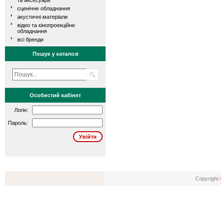
та аксесуари
сценічне обладнання
акустичні матеріали
відео та кінопроекційне
обладнання
всі бренди
Пошук у каталозі
Особистий кабінет
Логін:
Пароль:
Copyright