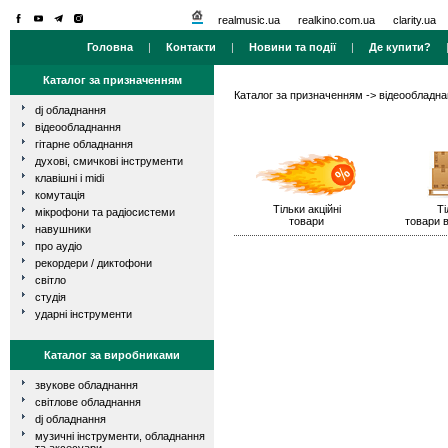
realmusic.ua
realkino.com.ua
clarity.ua
Головна
|
Контакти
|
Новини та події
|
Де купити?
Каталог за призначенням
Каталог за призначенням
->
відеообладна
dj обладнання
відеообладнання
гітарне обладнання
духові, смичкові інструменти
клавішні і midi
комутація
Тільки акційні
Ті
мікрофони та радіосистеми
товари
товари в
навушники
про аудіо
рекордери / диктофони
світло
студія
ударні інструменти
Каталог за виробниками
звукове обладнання
світлове обладнання
dj обладнання
музичні інструменти, обладнання