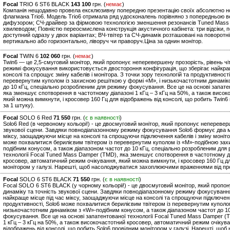
Focal
TRIO 6 ST6 BLACK
143 100
грн. (
немає
)
Компанія нещодавно провела ексклюзивну попередню презентацію своїх абсолютно нови
флагмана Trio6. Модель Trio6 отримала ряд удосконалень порівняно з попередньою 
дифузором; СЧ-драйвер за фірмовою технологією зменшення резонансів Tuned Mass D
хвилеводом; Повністю переосмислена конструкція акустичного кабінета: три відсіки,
доступний одразу у двох варіантах; ВЧ-твітер та СЧ-динамік розташовані на поворотні
вертикально або горизонтально, ліворуч чи праворуч.Ціна за однин монітор.
Focal
TWIN 6
102 060
грн. (
немає
)
Twin6 — це 2,5-смуговий монітор, який пропонує неперевершену прозорість, рівень чітк
режимі фокусування використовується двостороння конфігурація, що зберігає найкращ
консолі та спрощує зміну кабелів і монітора. З точки зору технологій та продуктивнос
перевернутим куполом із захисною решіткою у формі «М», і низькочастотним динамік
до 10 кГц, спеціально розробленим для режиму фокусування. Все це на основі запате
яка зменшує спотворення в частотному діапазоні 1 кГц – 3 кГц на 50%, а також висо
який можна вимкнути, і кросовер 160 Гц для відображень від консолі, що робить Twin6 
за 1 штуку).
Focal
SOLO 6 Red
71 550
грн. (
є в наявності
)
Solo6 Red (в червоному кольорі!) - це двосмуговий монітор, який пропонує непереверше
звукової сцени. Завдяки повнодіапазонному режиму фокусування Solo6 формує два мо
міксу, заощаджуючи місце на консолі та спрощуючи підключення кабелів і зміну моніто
може похвалитися берилієвим твітером із перевернутим куполом із «М»-подібною за
подібним конусом, а також діапазоном частот до 10 кГц, спеціально розробленим для
технології Focal Tuned Mass Damper (TMD), яка зменшує спотворення в частотному діа
кросовер, автоматичний режим очікування, який можна вимкнути, і кросовер 160 Гц дл
монітором у галузі. Нарешті, щоб насолоджуватися захоплюючими враженнями від пр
Focal
SOLO 6 ST6 BLACK
71 550
грн. (
є в наявності
)
Focal SOLO 6 ST6 BLACK (у чорному кольоріі!) - це двосмуговий монітор, який пропон
динаміку та точність звукової сцени. Завдяки повнодіапазонному режиму фокусуванн
найкраще місце під час міксу, заощаджуючи місце на консолі та спрощуючи підключення
продуктивності, Solo6 може похвалитися берилієвим твітером із перевернутим куполо
низькочастотним динаміком з «W»-подібним конусом, а також діапазоном частот до 1
фокусування. Все це на основі запатентованої технології Focal Tuned Mass Damper (
1 кГц – 3 кГц на 50%, а також високочастотний кросовер, автоматичний режим очікува
відображень від консолі, що робить Solo6 провідним монітором у галузі. Нарешті, 