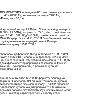
DIO MONITORS, оснащений 8" композитним вуфером з
тот 45 - 20000 Гц, частотою кросовера 2200 Гц,
0 мм, вага 10,5 кг.
й купольний твітер, LF Driver: 5" кевларний дравйер (з
F 30Вт, LF 30Вт), потужність: 85 Вт, Частотний діапазон:
ера: 2.5 кГц. SPL: 88дБ +/- 3дБ, Номінальна потужність
tt, Вхідні роз'єми: XLR / TS 1/4 "комбінований роз'єм,
ітлодіод живлення на передній панелі, Розміри:
мінного струму 115 В / 230 В.
евларовой діафрагмою Вихідна потужність: 80 Вт (ВЧ:
й вхід) / 13,6 кОм (небалансні) Кросовер: 3,2 кГц Макс.
сний / небалансний) Регулювання посилення: -14 .. 0 дБ ..
.. +5 задній фазоинвертор перемикач заземлення Функція
ключений - помаранчевий, в режимі очікування -
 мм Вага: 4,4 кг
nEar i5, i7 та i8 (5”, 6,5” та 8” формату відповідно)
го рівня. -Паперовий НЧ-динамік -Унікальний дизайн
на Високоефективне підсилення класу D з DSP-обробкою
р із шовковою купольною діафрагмою та спеціальний
но чистих волокон відтворюють звук максимально чесно,
нуючи найкращі характеристики у своєму класі.