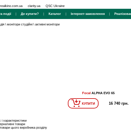
realkino.com.ua
clarity.ua
QSC Ukraine
а події
|
Де купити?
|
Каталог
|
Інтернет-замовлення
|
Реалізова
дія
\
монітори студійні
\
активні монітори
Focal
ALPHA EVO 65
16 740 грн.
КУПИТИ
 і характеристики
ернативні товари
 товари цього виробника розділу