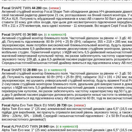
Focal
SHAPE TWIN
44 280
грн. (
немає
)
Активний студійний монітор Focal Shape Twin обладнання двома НЧ-дінамікаміи діаме
свой пасивний радіатор діаметром 21 см, розташованих на бічний панелі монітора. У к
RCA и XLR. Потужність вбудований підсилювачів в класі АВ ставити 50 Ватт для високоч
ставити 10 кому для обох входів, при цьом для несіметричного підключення передбача
478 x 211 x 279 міліметрів, вага однієї колонки - 11 кілограмів. Всі моделі Серії Focal 
Focal
SHAPE 65
34 560
грн. (
є в наявності
)
Активний студійний монітор ближнього поля. Частотний діапазон за рівнем +/- 3 дБ: 40
дБ; Потужність підсилювачів: 80 Вт (НЧ) + 25 Вт (ВЧ); габарити: 355 × 218 × 285 мм; в
звукорежисери, яким потрібен високоякісний ближньопольовий монітор, будуть вражені
ближньопольовим 6,5-дюймовим активним двосмуговим студійним монітором, ідеальн
мобільних студіях. Герметичний корпус з МДФ містить 6,5-дюймовий низькочастотний 
магнієвий інвертований купольний твітер, які разом забезпечують частотну характери
звукового тиску 109 дБ, а два 6,5-дюймові пасивні радіатори допомагають розширити н
Середньочастотний/низькочастотний драйвер живиться від підсилювача класу AB потуж
Focal
SHAPE 50
28 890
грн. (
є в наявності
)
Активний студійний монітор ближнього поля. Частотний діапазон за рівнем +/- 3 дБ: 50
дБ; Потужність підсіилювачів: 60 Вт (НЧ) + 25 Вт (ВЧ); габарити: 312 × 191 × 242 мм; в
звукорежисери, які шукають універсальний студійний монітор, будуть вражені Focal 
2-смуговим студійним монітором ближнього поля, ідеальним для використання в дома
корпус з МДФ містить 5,0-дюймовий низькочастотний динамік з конусним лляним сендв
перевернутим куполом, які разом забезпечують частотну характеристику від 50 Гц до
а два 5-дюймові пасивні радіатори допомагають розширити низькі частоти та мініміз
драйвер живиться від підсилювача класу AB потужністю 60 Вт, тоді як високочастотни
Focal
Alpha Evo Twin Black EU NWG
26 730
грн. (
немає
)
Alpha Twin Evo має 1" (25 мм) алюмінієвий високочастотний динамік і два 6,5" (16,5 см
підійде для виробників, які прагнуть отримати високий рівень звукового тиску, а тако
38Hz - 22kHz, SPL - 108dB, Середній і низькочастотний підсилювачі - 2 х 50 Вт.Focal A
високочастотного динаміка(!)
Focal
ALPHA EVO TWIN
24 840
грн. (
є в наявності
)
Alpha Twin Evo має 1" (25 мм) алюмінієвий високочастотний динамік і два 6,5" (16,5 с