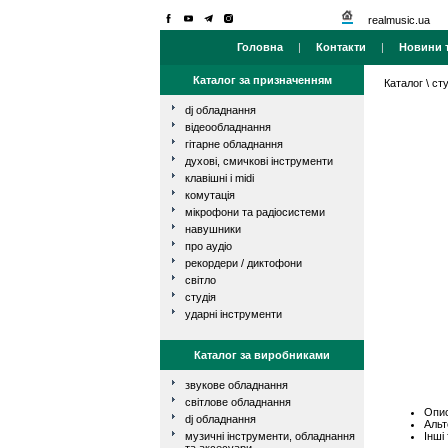
realmusic.ua
Головна
|
Контакти
|
Новини т
Каталог за призначенням
Каталог
\
сту
dj обладнання
відеообладнання
гітарне обладнання
духові, смичкові інструменти
клавішні і midi
комутація
мікрофони та радіосистеми
навушники
про аудіо
рекордери / диктофони
світло
студія
ударні інструменти
Каталог за виробниками
звукове обладнання
світлове обладнання
Опис
dj обладнання
Альт
Інші
музичні інструменти, обладнання