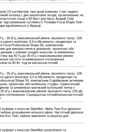
тром 13 сантіметрів, при цьом кожному з них надано
ожній колонці є два аналогових входи, організованих на
астотної секції и 80 Ватт для баса. Вхідній Опір
є підстроювання чутливості. Розміри Focal Shape Twin -
Shape віробляються у Франції.
 Гц - 35 кГц; максимальний рівень звукового тиску: 109
ага одного монітора: 8,5 кг.Музиканти, продюсери та
 Focal Professional Shape 65, компактним
им для використання в домашніх, проектних або
динамік з лляним сендвіч-конусом та алюмінієво-
стику від 40 Гц до 35 кГц з максимальним рівнем
изькі частоти та мінімізувати спотворення.
ністю 80 Вт, тоді як високочастотний
 Гц - 35 кГц; максимальний рівень звукового тиску: 106
ага одного монітора: 6,5 кг.Музиканти, продюсери та
Professional Shape 50, компактним 5-дюймовим активним
шніх, проектних або мобільних студіях. Герметичний
ічем та алюмінієво-магнієвий купольний твітер з
 35 кГц з максимальним рівнем звукового тиску 106 дБ,
увати спотворення. Середньочастотний/низькочастотний
й
) вуфери з конусом Slatefibeї. Alpha Twin Evo ідеально
ж глибоке розширення низького рівня. Частотний діапазон
lpha Evo Twin, кабель живлення та решітка для
м) вуфери з конусом Slatefiber розроблено та