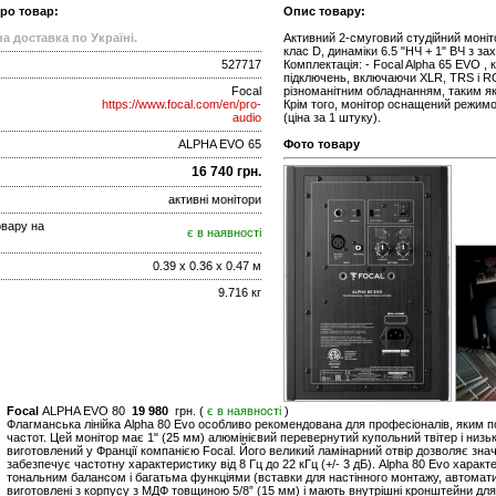
про товар:
Опис товару:
а доставка по Україні.
Активний 2-смуговий студійний моніто
клас D, динаміки 6.5 "НЧ + 1" ВЧ з за
527717
Комплектація: - Focal Alpha 65 EVO ,
підключень, включаючи XLR, TRS і R
Focal
різноманітним обладнанням, таким як
https://www.focal.com/en/pro-
Крім того, монітор оснащений режим
audio
(ціна за 1 штуку).
ALPHA EVO 65
Фото товару
16 740 грн.
активні монітори
овару на
є в наявності
0.39 x 0.36 x 0.47 м
9.716 кг
Focal
ALPHA EVO 80
19 980
грн. (
є в наявності
)
Флагманська лінійка Alpha 80 Evo особливо рекомендована для професіоналів, яким по
частот. Цей монітор має 1" (25 мм) алюмінієвий перевернутий купольний твітер і низь
виготовлений у Франції компанією Focal. Його великий ламінарний отвір дозволяє зн
забезпечує частотну характеристику від 8 Гц до 22 кГц (+/- 3 дБ). Alpha 80 Evo хар
тональним балансом і багатьма функціями (вставки для настінного монтажу, автомат
виготовлені з корпусу з МДФ товщиною 5/8” (15 мм) і мають внутрішні кронштейни для