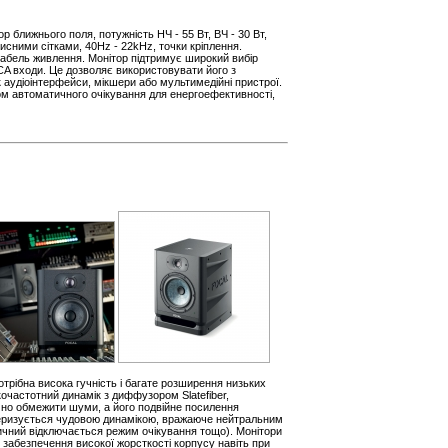
р ближнього поля, потужність НЧ - 55 Вт, ВЧ - 30 Вт,
хисними сітками, 40Hz - 22kHz, точки кріплення.
 кабель живлення. Монітор підтримує широкий вибір
CA входи. Це дозволяє використовувати його з
 аудіоінтерфейси, мікшери або мультимедійні пристрої.
ом автоматичного очікування для енергоефективності,
трібна висока гучність і багате розширення низьких
кочастотний динамік з диффузором Slatefiber,
ачно обмежити шуми, а його подвійне посилення
актеризується чудовою динамікою, вражаюче нейтральним
ичний відключається режим очікування тощо). Монітори
 забезпечення високої жорсткості корпусу навіть при