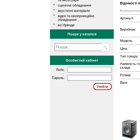
та аксесуари
Відомості 
сценічне обладнання
акустичні матеріали
Безкоштовн
відео та кінопроекційне
Артикул:
обладнання
всі бренди
Виробник:
Пошук у каталозі
Модель:
Ціна:
Тип товару:
Особистий кабінет
Наявність т
складі:
Логін:
Розмір
Пароль:
Вага