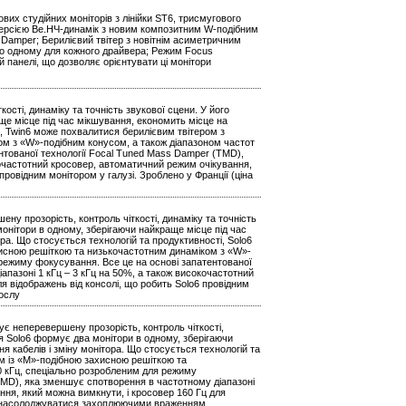
х студійних моніторів з лінійки ST6, трисмугового
версією Be.НЧ-динамік з новим композитним W-подібним
amper; Берилієвий твітер з новітнім асиметричним
 по одному для кожного драйвера; Режим Focus
й панелі, що дозволяє орієнтувати ці монітори
ості, динаміку та точність звукової сцени. У його
е місце під час мікшування, економить місце на
ті, Twin6 може похвалитися берилієвим твітером з
ом з «W»-подібним конусом, а також діапазоном частот
нтованої технології Focal Tuned Mass Damper (TMD),
кочастотний кросовер, автоматичний режим очікування,
провідним монітором у галузі. Зроблено у Франції (ціна
ну прозорість, контроль чіткості, динаміку та точність
нітори в одному, зберігаючи найкраще місце під час
ра. Що стосується технологій та продуктивності, Solo6
хисною решіткою та низькочастотним динаміком з «W»-
 режиму фокусування. Все це на основі запатентованої
пазоні 1 кГц – 3 кГц на 50%, а також високочастотний
я відображень від консолі, що робить Solo6 провідним
ослу
ує неперевершену прозорість, контроль чіткості,
я Solo6 формує два монітори в одному, зберігаючи
 кабелів і зміну монітора. Що стосується технологій та
м із «М»-подібною захисною решіткою та
0 кГц, спеціально розробленим для режиму
TMD), яка зменшує спотворення в частотному діапазоні
ння, який можна вимкнути, і кросовер 160 Гц для
щоб насолоджуватися захоплюючими враженням