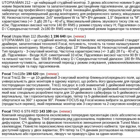
UTOPIA MAIN 212 – це найкращий студійний монітор. З двома абсолютно новими 5-
новим берилієвим твітером та запатентованим дистанційним підсилювачем, це дводра
найкраще від професійного підрозділу Focal. Інноваційні драйвери, першокласний диза
забезпечує неперевершений досвід моніторингу для референсного запису, мікшування
W; Низкочастотні динаміки: 2x5" мембранні W та "M"• ВЧ-динамік: 1,5" берилієві та "M"
характеристика (+/- 3 дБ) 28 Гц - 40 кГц; Максимальний рівень звукового тиску (пік н
кОм; Підсилювач високої частоти 140 Вт RMS у режимі струму класу H; Підсилювач се
D / Середньочастотний: 2x180 Вт RMS класу H струмовий режим Індикатори та елеме
Focal
Utopia Main 112 (Bundle)
1 196 640
грн. (
немає
)
UTOPIA MAIN 112 – це студійний монітор, який встановлює неперевершений стандарт д
драйвери, запатентовані технології Focal, потужність, точність та тонке налаштуван
основного моніторингу. Монітор - Сабвуфер: 13" Мембрана W; Низкочастотний динамік: 
Тип продукту - 3-смуговий монітор; Частотна характеристика (+/- 3 дБ) 28 Гц - 40 кГц;
дБ. Підсилювач - Входи XLR: симетричний 10 кОм; Підсилювач високої частоти 90 В
та низької частоти -Бас: 500 Вт RMS класу D / Середньочастотний діапазон: 180 Вт 
керування-чутливість, автоматичний перехід у режим очікування, увімкнення/вимкненн
пару моніторів та пару підсилювачів.
Focal
Trio11Be
190 620
грн. (
немає
)
Focal Trio11 Be — це 10-дюймовий 3-смуговий монітор ближнього/середнього поля, що
універсальність двох моніторів в одному корпусі, що робить його ідеальним для продю
постпродакшн-застосуваннях. Trio11 поєднує в собі знаменитий 1-дюймовий інвертов
композитний сендвіч-конусний низькочастотний динамік та 10-дюймовий композитний 
який має спеціально розроблені порти для 10-дюймового сабвуфера та 5-дюймового н
вертикальну, так і горизонтальну орієнтацію, твітер та 5-дюймовий низькочастотний ди
обертатися на 360° з кроком 90°. Режим FOCUS від Focal можна вибрати за допомог
(продається окремо), який перемикає монітор між 3-смуговою та 2-смуговою конфігу
Focal
TRIO 6 ST6 RED
143 100
грн. (
немає
)
Компанія нещодавно провела ексклюзивну попередню презентацію своїх абсолютно нови
флагмана Trio6. Модель Trio6 отримала ряд удосконалень порівняно з попередньою 
дифузором; СЧ-драйвер за фірмовою технологією зменшення резонансів Tuned Mass D
хвилеводом; Повністю переосмислена конструкція акустичного кабінета: три відсіки,
доступний одразу у двох варіантах; ВЧ-твітер та СЧ-динамік розташовані на поворотні
вертикально або горизонтально, ліворуч чи праворуч.Ціна за однин монітор.