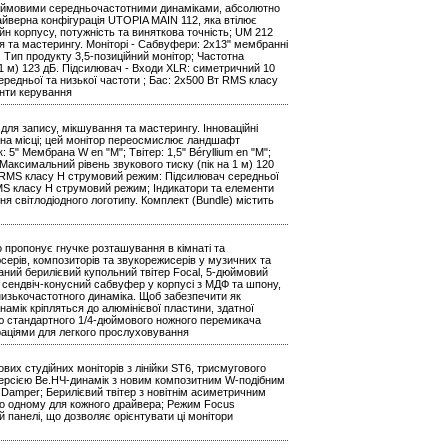
дюймовими середньочастотними динаміками, абсолютно
йверна конфігурація UTOPIA MAIN 112, яка втілює
йн корпусу, потужність та виняткова точність; UM 212
 та мастерингу. Моніторі - Сабвуфери: 2x13" мембранні
. Тип продукту 3,5-позиційний монітор; Частотна
а 1 м) 123 дБ. Підсилювач - Входи XLR: симетричний 10
редньої та низької частоти ; Бас: 2x500 Вт RMS класу
нти керування
ля запису, мікшування та мастерингу. Інноваційні
ня на місці; цей монітор переосмислює ландшафт
5" Мембрана W en "M"; Твітер: 1,5" Béryllium en "M";
 Максимальний рівень звукового тиску (пік на 1 м) 120
т RMS класу H струмовий режим: Підсилювач середньої
RMS класу H струмовий режим; Індикатори та елементи
я світлодіодного логотипу. Комплект (Bundle) містить
 пропонує гнучке розташування в кімнаті та
серів, композиторів та звукорежисерів у музичних та
аний берилієвий купольний твітер Focal, 5-дюймовий
сендвіч-конусний сабвуфер у корпусі з МДФ та шпону,
изькочастотного динаміка. Щоб забезпечити як
намік кріпляться до алюмінієвої пластини, здатної
ою стандартного 1/4-дюймового ножного перемикача
раціями для легкого прослуховування
х студійних моніторів з лінійки ST6, трисмугового
версією Be.НЧ-динамік з новим композитним W-подібним
amper; Берилієвий твітер з новітнім асиметричним
 по одному для кожного драйвера; Режим Focus
й панелі, що дозволяє орієнтувати ці монітори