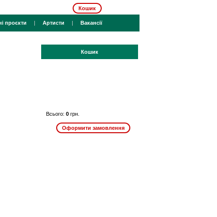
Кошик
ні проєкти
|
Артисти
|
Вакансії
Кошик
Всього:
0
грн.