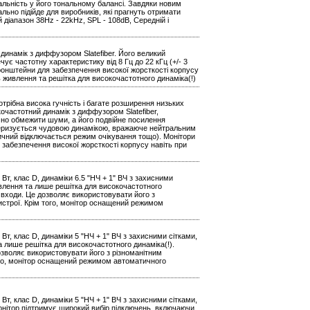
альність у його тональному балансі. Завдяки новим
льно підійде для виробників, які прагнуть отримати
 діапазон 38Hz - 22kHz, SPL - 108dB, Середній і
динамік з диффузором Slatefiber. Його великий
є частотну характеристику від 8 Гц до 22 кГц (+/- 3
кронштейни для забезпечення високої жорсткості корпусу
ь живлення та решітка для високочастотного динаміка(!)
трібна висока гучність і багате розширення низьких
кочастотний динамік з диффузором Slatefiber,
ачно обмежити шуми, а його подвійне посилення
актеризується чудовою динамікою, вражаюче нейтральним
ичний відключається режим очікування тощо). Монітори
 забезпечення високої жорсткості корпусу навіть при
 Вт, клас D, динаміки 6.5 "НЧ + 1" ВЧ з захисними
живлення та лише решітка для високочастотного
 входи. Це дозволяє використовувати його з
истрої. Крім того, монітор оснащений режимом
Вт, клас D, динаміки 5 "НЧ + 1" ВЧ з захисними сітками,
а лише решітка для високочастотного динаміка(!).
зволяє використовувати його з різноманітним
ого, монітор оснащений режимом автоматичного
Вт, клас D, динаміки 5 "НЧ + 1" ВЧ з захисними сітками,
Монітор підтримує широкий вибір підключень, включаючи