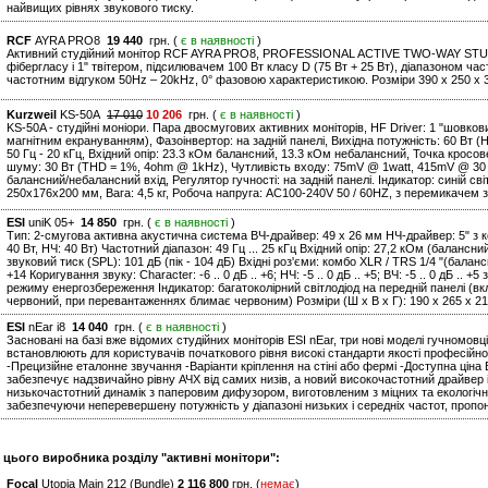
найвищих рівнях звукового тиску.
RCF
AYRA PRO8
19 440
грн. (
є в наявності
)
Активний студійний монітор RCF AYRA PRO8, PROFESSIONAL ACTIVE TWO-WAY STU
фібергласу і 1" твітером, підсилювачем 100 Вт класу D (75 Вт + 25 Вт), діапазоном час
частотним відгуком 50Hz – 20kHz, 0° фазовою характеристикою. Розміри 390 x 250 x 34
Kurzweil
KS-50A
17 010
10 206
грн. (
є в наявності
)
KS-50A - студійні моніори. Пара двосмугових активних моніторів, HF Driver: 1 "шовкови
магнітним екрануванням), Фазоінвертор: на задній панелі, Вихідна потужність: 60 Вт (H
50 Гц - 20 кГц, Вхідний опір: 23.3 кОм балансний, 13.3 кОм небалансний, Точка кросов
шуму: 30 Вт (THD = 1%, 4ohm @ 1kHz), Чутливість входу: 75mV @ 1watt, 415mV @ 30 Wa
балансний/небалансний вхід, Регулятор гучності: на задній панелі. Індикатор: синій св
250x176x200 мм, Вага: 4,5 кг, Робоча напруга: AC100-240V 50 / 60HZ, з перемикачем з
ESI
uniK 05+
14 850
грн. (
є в наявності
)
Тип: 2-смугова активна акустична система ВЧ-драйвер: 49 х 26 мм НЧ-драйвер: 5" з к
40 Вт, НЧ: 40 Вт) Частотний діапазон: 49 Гц ... 25 кГц Вхідний опір: 27,2 кОм (балансни
звуковий тиск (SPL): 101 дБ (пік - 104 дБ) Вхідні роз'єми: комбо XLR / TRS 1/4 "(балан
+14 Коригування звуку: Character: -6 .. 0 дБ .. +6; НЧ: -5 .. 0 дБ .. +5; ВЧ: -5 .. 0 дБ 
режиму енергозбереження Індикатор: багатоколірний світлодіод на передній панелі (в
червоний, при перевантаженнях блимає червоним) Розміри (Ш х В х Г): 190 х 265 х 210
ESI
nEar i8
14 040
грн. (
є в наявності
)
Засновані на базі вже відомих студійних моніторів ESI nEar, три нові моделі гучномовців 
встановлюють для користувачів початкового рівня високі стандарти якості професійно
-Прецизійне еталонне звучання -Варіанти кріплення на стіні або фермі -Доступна ці
забезпечує надзвичайно рівну АЧХ від самих низів, а новий високочастотний драйве
низькочастотний динамік з паперовим дифузором, виготовленим з міцних та екологіч
забезпечуючи неперевершену потужність у діапазоні низьких і середніх частот, пропо
и цього виробника розділу "активні монітори":
Focal
Utopia Main 212 (Bundle)
2 116 800
грн. (
немає
)