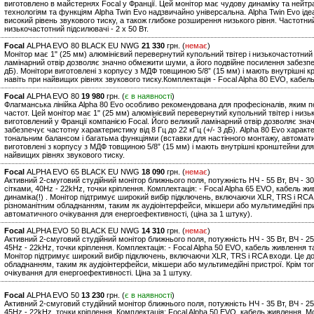
виготовлено в майстернях Focal у Франції. Цей монітор має чудову динаміку та нейтр
технологіям та функціям Alpha Twin Evo надзвичайно універсальна. Alpha Twin Evo ідеа
високий рівень звукового тиску, а також глибоке розширення низького рівня. Частотний
низькочастотний підсилювачі - 2 х 50 Вт.
Focal
ALPHA EVO 80 BLACK EU NWG
21 330
грн. (
немає
)
Монітор має 1" (25 мм) алюмінієвий перевернутий купольний твітер і низькочастотний 
ламінарний отвір дозволяє значно обмежити шуми, а його подвійне посилення забезпечу
дБ). Монітори виготовлені з корпусу з МДФ товщиною 5/8” (15 мм) і мають внутрішні 
навіть при найвищих рівнях звукового тиску.Комплектація - Focal Alpha 80 EVO, кабел
Focal
ALPHA EVO 80
19 980
грн. (
є в наявності
)
Флагманська лінійка Alpha 80 Evo особливо рекомендована для професіоналів, яким по
частот. Цей монітор має 1" (25 мм) алюмінієвий перевернутий купольний твітер і низь
виготовлений у Франції компанією Focal. Його великий ламінарний отвір дозволяє зн
забезпечує частотну характеристику від 8 Гц до 22 кГц (+/- 3 дБ). Alpha 80 Evo хар
тональним балансом і багатьма функціями (вставки для настінного монтажу, автомат
виготовлені з корпусу з МДФ товщиною 5/8” (15 мм) і мають внутрішні кронштейни для
найвищих рівнях звукового тиску.
Focal
ALPHA EVO 65 BLACK EU NWG
18 090
грн. (
немає
)
Активний 2-смуговий студійний монітор ближнього поля, потужність НЧ - 55 Вт, ВЧ - 30
сітками, 40Hz - 22kHz, точки кріплення. Комплектація: - Focal Alpha 65 EVO, кабель 
динаміка(!) . Монітор підтримує широкий вибір підключень, включаючи XLR, TRS і RCA
різноманітним обладнанням, таким як аудіоінтерфейси, мікшери або мультимедійні пр
автоматичного очікування для енергоефективності, (ціна за 1 штуку).
Focal
ALPHA EVO 50 BLACK EU NWG
14 310
грн. (
немає
)
Активний 2-смуговий студійний монітор ближнього поля, потужність НЧ - 35 Вт, ВЧ - 25 
45Hz - 22kHz, точки кріплення. Комплектація: - Focal Alpha 50 EVO, кабель живлення т
Монітор підтримує широкий вибір підключень, включаючи XLR, TRS і RCA входи. Це до
обладнанням, таким як аудіоінтерфейси, мікшери або мультимедійні пристрої. Крім т
очікування для енергоефективності. Ціна за 1 штуку.
Focal
ALPHA EVO 50
13 230
грн. (
є в наявності
)
Активний 2-смуговий студійний монітор ближнього поля, потужність НЧ - 35 Вт, ВЧ - 25 
45Hz - 22kHz, точки кріплення. Комплектація: Focal Alpha 50 EVO, кабель живлення. 