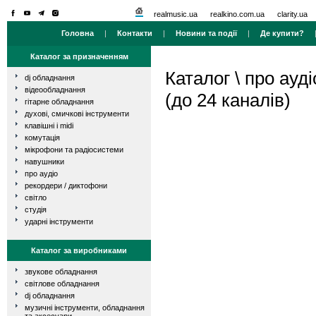
realmusic.ua
realkino.com.ua
clarity.ua
Головна
|
Контакти
|
Новини та події
|
Де купити?
Каталог за призначенням
Каталог
\
про ауді
dj обладнання
відеообладнання
(до 24 каналів)
гітарне обладнання
духові, смичкові інструменти
клавішні і midi
комутація
мікрофони та радіосистеми
навушники
про аудіо
рекордери / диктофони
світло
студія
ударні інструменти
Каталог за виробниками
звукове обладнання
світлове обладнання
dj обладнання
музичні інструменти, обладнання