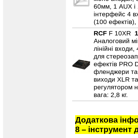
60мм, 1 AUX і
інтерфейс 4 вх
(100 ефектів),
RCF
F 10XR
1
Аналоговий мі
лінійні входи
для стереозап
ефектів PRO D
фленджери та 
виходи XLR та
регулятором н
вага: 2,8 кг.
Додаткова інфо
8 – інструмент 