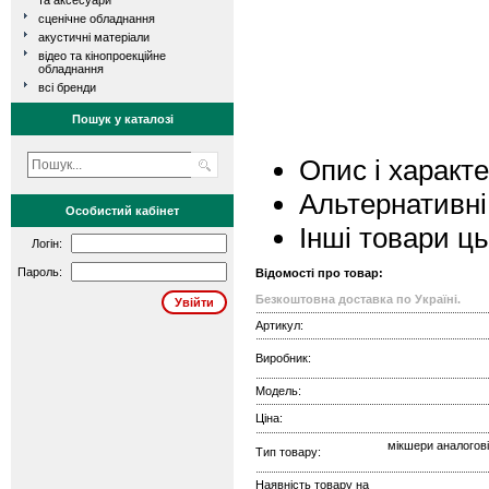
та аксесуари
сценічне обладнання
акустичні матеріали
відео та кінопроекційне
обладнання
всі бренди
Пошук у каталозі
Опис і характ
Альтернативні
Особистий кабінет
Інші товари ц
Логін:
Пароль:
Відомості про товар:
Безкоштовна доставка по Україні.
Артикул:
Виробник:
Модель:
Ціна:
мікшери аналогові
Тип товару:
Наявність товару на