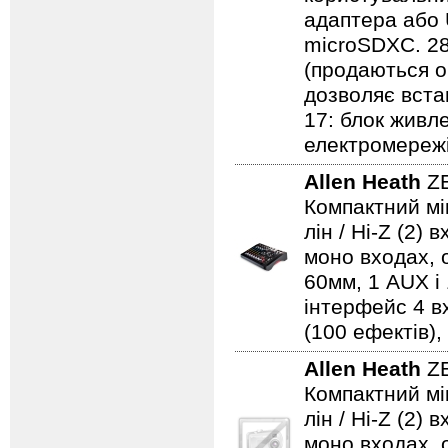
адаптера або 
microSDXC. 284
(продаються о
дозволяє вста
17: блок живл
електромережі
Allen Heath
Z
Компактний мі
лін / Hi-Z (2)
моно входах, 
60мм, 1 AUX і
інтерфейс 4 вх
(100 ефектів),
Allen Heath
ZE
Компактний мі
лін / Hi-Z (2)
моно входах, 