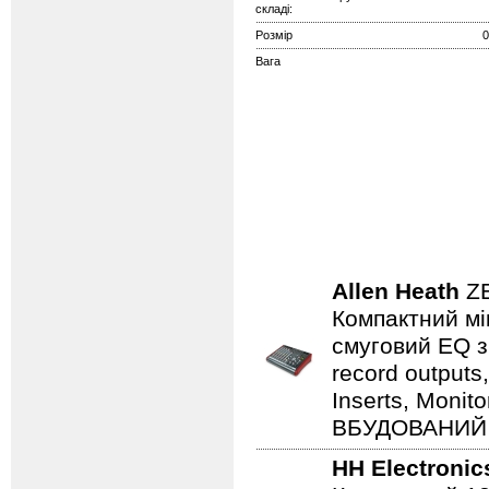
складі:
Розмір
0
Вага
Allen Heath
Z
Компактний мік
смуговий EQ з
record output
Inserts, Monit
ВБУДОВАНИЙ
HH Electronic