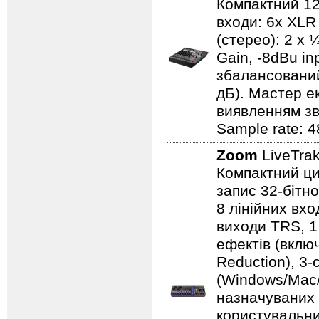
Компактний 12
входи: 6x XLR 
(стерео): 2 x
Gain, -8dBu in
збалансований
дБ). Мастер е
виявленням зво
Sample rate: 4
Zoom
LiveTra
Компактний ци
запис 32-бітно
8 лінійних вхо
виходи TRS, 1
ефектів (вклю
Reduction), 3
(Windows/Mac/i
назначуваних к
користувальни