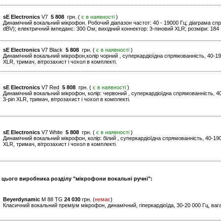
sE Electronics
V7
5 808
грн. (
є в наявності
)
Динамічний вокальний мікрофон. Робочий діапазон частот: 40 - 19000 Гц; діаграма спря
dBV); електричний імпеданс: 300 Ом; вихідний коннектор: 3-піновий XLR; розміри: 184 ×
sE Electronics
V7 Black
5 808
грн. (
є в наявності
)
Динамічний вокальний мікрофон,колір чорний , суперкардіоїдна спрямованність, 40-190
XLR, тримач, вітрозахист і чохол в комплекті.
sE Electronics
V7 Red
5 808
грн. (
є в наявності
)
Динамічний вокальний мікрофон, колір: червоний , суперкардіоїдна спрямованність, 40
3-pin XLR, тримач, вітрозахист і чохол в комплекті.
sE Electronics
V7 White
5 808
грн. (
є в наявності
)
Динамічний вокальний мікрофон, колір: білий , суперкардіоїдна спрямованність, 40-190
XLR, тримач, вітрозахист і чохол в комплекті.
и цього виробника розділу "мікрофони вокальні ручні":
Beyerdynamic
M 88 TG
24 030
грн. (
немає
)
Класичний вокальний преміум мікрофон, динамічний, гіперкардіоїда, 30-20 000 Гц, вага