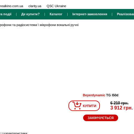
realkino.com.ua
clarity.ua
QSC Ukraine
а події
|
Де купити?
|
Каталог
|
Інтернет-замовлення
|
Реалізова
крофони та радіосистеми
\
мікрофони вокальні ручні
Beyerdynamic
TG I50d
6 210 грн.
КУПИТИ
3 912 грн.
ЗАКІНЧУЄТЬСЯ
 і характеристики