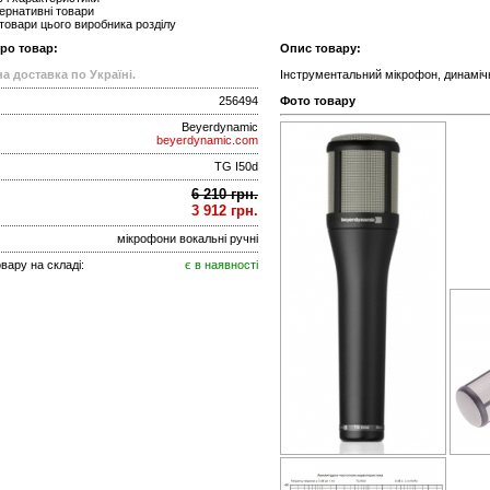
ернативні товари
 товари цього виробника розділу
про товар:
Опис товару:
а доставка по Україні.
Інструментальний мікрофон, динамічни
256494
Фото товару
Beyerdynamic
beyerdynamic.com
TG I50d
6 210 грн.
3 912 грн.
мікрофони вокальні ручні
вару на складі:
є в наявності