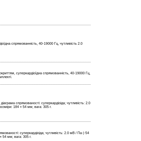
оїдна спрямованність, 40-19000 Гц, чутливість 2.0
криттям, суперкардіоїдна спрямованність, 40-19000 Гц,
мплекті.
діаграма спрямованості: суперкардіоіда; чутливість: 2.0
зміри: 184 × 54 мм; вага: 305 г.
мованості: суперкардіоіда; чутливість: 2.0 мВ / Па (-54
 54 мм; вага: 305 г.