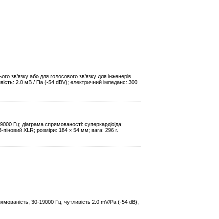
го зв’язку або для голосового зв’язку для інженерів.
вість: 2.0 мВ / Па (-54 dBV); електричний імпеданс: 300
9000 Гц; діаграма спрямованості: суперкардіоіда;
-піновий XLR; розміри: 184 × 54 мм; вага: 296 г.
мованість, 30-19000 Гц, чутливість 2.0 mV/Pa (-54 dB),