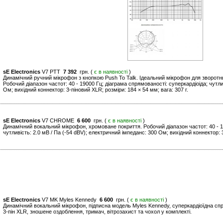
sE Electronics
V7 PTT
7 392
грн. (
є в наявності
)
Динамічний ручний мікрофон з кнопкою Push To Talk. Ідеальний мікрофон для зворотньо
Робочий діапазон частот: 40 - 19000 Гц; діаграма спрямованості: суперкардіоіда; чутли
Ом; вихідний коннектор: 3-піновий XLR; розміри: 184 × 54 мм; вага: 307 г.
sE Electronics
V7 CHROME
6 600
грн. (
є в наявності
)
Динамічний вокальний мікрофон, хромоване покриття. Робочий діапазон частот: 40 - 1
чутливість: 2.0 мВ / Па (-54 dBV); електричний імпеданс: 300 Ом; вихідний коннектор: 3
sE Electronics
V7 MK Myles Kennedy
6 600
грн. (
є в наявності
)
Динамічний вокальний мікрофон, підписна модель Myles Kennedy, суперкардіоїдна спря
3-пін XLR, зношене оздоблення, тримач, вітрозахист та чохол у комплекті.