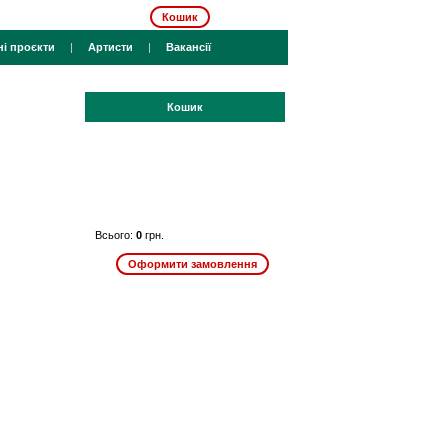
Кошик
ні проєкти
|
Артисти
|
Вакансії
Кошик
Всього:
0
грн.