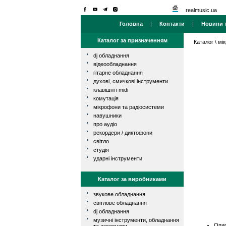
realmusic.ua
Головна
|
Контакти
|
Новини т
Каталог за призначенням
Каталог
\
мі
dj обладнання
відеообладнання
гітарне обладнання
духові, смичкові інструменти
клавішні і midi
комутація
мікрофони та радіосистеми
навушники
про аудіо
рекордери / диктофони
світло
студія
ударні інструменти
Каталог за виробниками
звукове обладнання
світлове обладнання
dj обладнання
музичні інструменти, обладнання
Опис