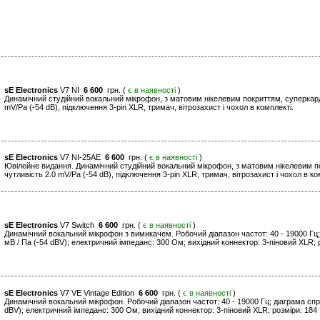
sE Electronics
V7 NI
6 600
грн. (
є в наявності
)
Динамічний студійний вокальний мікрофон, з матовим нікелевим покриттям, суперкарді
mV/Pa (-54 dB), підключення 3-pin XLR, тримач, вітрозахист і чохол в комплекті.
sE Electronics
V7 NI-25AE
6 600
грн. (
є в наявності
)
Ювілейне видання. Динамічний студійний вокальний мікрофон, з матовим нікелевим по
чутливість 2.0 mV/Pa (-54 dB), підключення 3-pin XLR, тримач, вітрозахист і чохол в ко
sE Electronics
V7 Switch
6 600
грн. (
є в наявності
)
Динамічний вокальний мікрофон з вимикачем. Робочий діапазон частот: 40 - 19000 Гц; 
мВ / Па (-54 dBV); електричний імпеданс: 300 Ом; вихідний коннектор: 3-піновий XLR; ро
sE Electronics
V7 VE Vintage Edition
6 600
грн. (
є в наявності
)
Динамічний вокальний мікрофон. Робочий діапазон частот: 40 - 19000 Гц; діаграма спря
dBV); електричний імпеданс: 300 Ом; вихідний коннектор: 3-піновий XLR; розміри: 184 ×