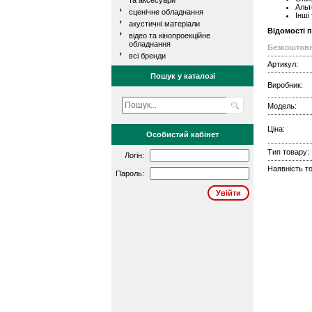
та аксесуари
Альт
сценічне обладнання
Інші
акустичні матеріали
Відомості 
відео та кінопроекційне
обладнання
Безкоштовн
всі бренди
Артикул:
Пошук у каталозі
Виробник:
Модель:
Ціна:
Особистий кабінет
Тип товару:
Логін:
Наявність то
Пароль: