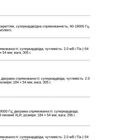
криттям, суперкардіоїдна спрямованність, 40-19000 Гц,
мплекті.
мованості: суперкардіоіда; чутливість: 2.0 мВ / Па (-54
 54 мм; вага: 305 г.
діаграма спрямованості: суперкардіоіда; чутливість: 2.0
зміри: 184 × 54 мм; вага: 305 г.
9000 Гц; діаграма спрямованості: суперкардіоіда;
-піновий XLR; розміри: 184 × 54 мм; вага: 296 г.
мованості: суперкардіоіда; чутливість: 2.0 мВ / Па (-54