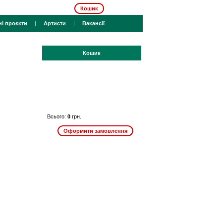
Кошик
ні проєкти
|
Артисти
|
Вакансії
Кошик
Всього:
0
грн.