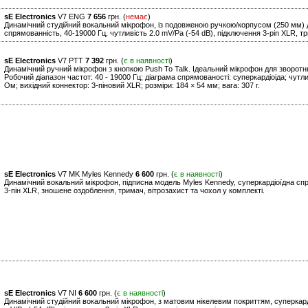
sE Electronics
V7 ENG
7 656
грн. (
немає
)
Динамічний студійний вокальний мікрофон, із подовженою ручкою/корпусом (250 мм) дл
спрямованність, 40-19000 Гц, чутливість 2.0 mV/Pa (-54 dB), підключення 3-pin XLR, тр
sE Electronics
V7 PTT
7 392
грн. (
є в наявності
)
Динамічний ручний мікрофон з кнопкою Push To Talk. Ідеальний мікрофон для зворотньо
Робочий діапазон частот: 40 - 19000 Гц; діаграма спрямованості: суперкардіоіда; чутли
Ом; вихідний коннектор: 3-піновий XLR; розміри: 184 × 54 мм; вага: 307 г.
sE Electronics
V7 MK Myles Kennedy
6 600
грн. (
є в наявності
)
Динамічний вокальний мікрофон, підписна модель Myles Kennedy, суперкардіоїдна спря
3-пін XLR, зношене оздоблення, тримач, вітрозахист та чохол у комплекті.
sE Electronics
V7 NI
6 600
грн. (
є в наявності
)
Динамічний студійний вокальний мікрофон, з матовим нікелевим покриттям, суперкарді