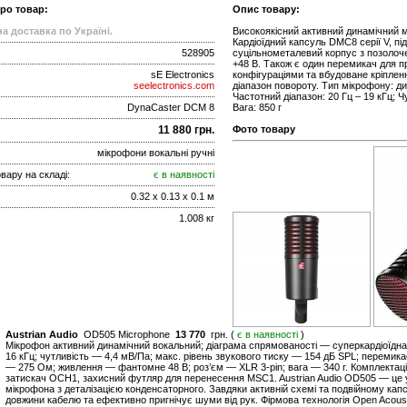
про товар:
Опис товару:
а доставка по Україні.
Високоякісний активний динамічний м
Кардіоїдний капсуль DMC8 серії V, п
528905
суцільнометалевий корпус з позолоч
+48 В. Також є один перемикач для п
sE Electronics
конфігураціями та вбудоване кріплен
seelectronics.com
діапазон повороту. Тип мікрофону: ди
Частотний діапазон: 20 Гц – 19 кГц; Ч
DynaCaster DCM 8
Вага: 850 г
11 880 грн.
Фото товару
мікрофони вокальні ручні
вару на складі:
є в наявності
0.32 x 0.13 x 0.1 м
1.008 кг
Austrian Audio
OD505 Microphone
13 770
грн. (
є в наявності
)
Мікрофон активний динамічний вокальний; діаграма спрямованості — суперкардіоїдн
16 кГц; чутливість — 4,4 мВ/Па; макс. рівень звукового тиску — 154 дБ SPL; перемика
— 275 Ом; живлення — фантомне 48 В; роз’єм — XLR 3-pin; вага — 340 г. Комплектац
затискач OCH1, захисний футляр для перенесення MSC1. Austrian Audio OD505 — це у
мікрофона з деталізацією конденсаторного. Завдяки активній схемі та подвійному капс
довжини кабелю та ефективно пригнічує шуми від рук. Фірмова технологія Open Acou