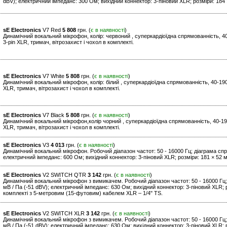
dBV); електричний імпеданс: 300 Ом; вихідний коннектор: 3-піновий XLR; розміри: 184 ×
sE Electronics
V7 Red
5 808
грн. (
є в наявності
)
Динамічний вокальний мікрофон, колір: червоний , суперкардіоїдна спрямованність, 40
3-pin XLR, тримач, вітрозахист і чохол в комплекті.
sE Electronics
V7 White
5 808
грн. (
є в наявності
)
Динамічний вокальний мікрофон, колір: білий , суперкардіоїдна спрямованність, 40-190
XLR, тримач, вітрозахист і чохол в комплекті.
sE Electronics
V7 Black
5 808
грн. (
є в наявності
)
Динамічний вокальний мікрофон,колір чорний , суперкардіоїдна спрямованність, 40-190
XLR, тримач, вітрозахист і чохол в комплекті.
sE Electronics
V3
4 013
грн. (
є в наявності
)
Динамічний вокальний мікрофон. Робочий діапазон частот: 50 - 16000 Гц; діаграма спрям
електричний імпеданс: 600 Ом; вихідний коннектор: 3-піновий XLR; розміри: 181 × 52 мм
sE Electronics
V2 SWITCH QTR
3 142
грн. (
є в наявності
)
Динамічний вокальний мікрофон з вимикачем. Робочий діапазон частот: 50 - 16000 Гц; 
мВ / Па (-51 dBV); електричний імпеданс: 630 Ом; вихідний коннектор: 3-піновий XLR; р
комплекті з 5-метровим (15-футовим) кабелем XLR – 1/4" TS.
sE Electronics
V2 SWITCH XLR
3 142
грн. (
є в наявності
)
Динамічний вокальний мікрофон з вимикачем. Робочий діапазон частот: 50 - 16000 Гц; 
мВ / Па (-51 dBV); електричний імпеданс: 630 Ом; вихідний коннектор: 3-піновий XLR; р