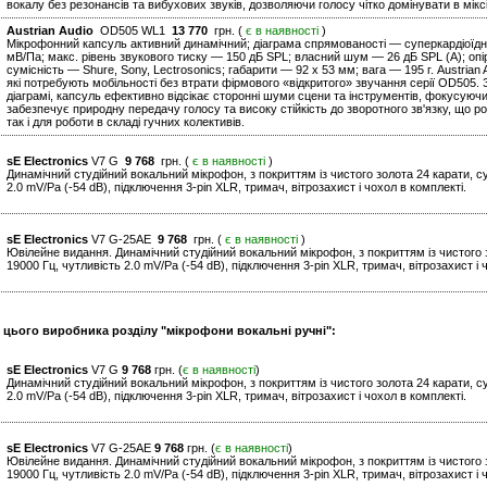
вокалу без резонансів та вибухових звуків, дозволяючи голосу чітко домінувати в мікс
Austrian Audio
OD505 WL1
13 770
грн. (
є в наявності
)
Мікрофонний капсуль активний динамічний; діаграма спрямованості — суперкардіоїдна
мВ/Па; макс. рівень звукового тиску — 150 дБ SPL; власний шум — 26 дБ SPL (A); оп
сумісність — Shure, Sony, Lectrosonics; габарити — 92 x 53 мм; вага — 195 г. Austria
які потребують мобільності без втрати фірмового «відкритого» звучання серії OD505. З
діаграмі, капсуль ефективно відсікає сторонні шуми сцени та інструментів, фокусуючи
забезпечує природну передачу голосу та високу стійкість до зворотного зв'язку, що р
так і для роботи в складі гучних колективів.
sE Electronics
V7 G
9 768
грн. (
є в наявності
)
Динамічний студійний вокальний мікрофон, з покриттям із чистого золота 24 карати, с
2.0 mV/Pa (-54 dB), підключення 3-pin XLR, тримач, вітрозахист і чохол в комплекті.
sE Electronics
V7 G-25AE
9 768
грн. (
є в наявності
)
Ювілейне видання. Динамічний студійний вокальний мікрофон, з покриттям із чистого 
19000 Гц, чутливість 2.0 mV/Pa (-54 dB), підключення 3-pin XLR, тримач, вітрозахист і 
и цього виробника розділу "мікрофони вокальні ручні":
sE Electronics
V7 G
9 768
грн. (
є в наявності
)
Динамічний студійний вокальний мікрофон, з покриттям із чистого золота 24 карати, с
2.0 mV/Pa (-54 dB), підключення 3-pin XLR, тримач, вітрозахист і чохол в комплекті.
sE Electronics
V7 G-25AE
9 768
грн. (
є в наявності
)
Ювілейне видання. Динамічний студійний вокальний мікрофон, з покриттям із чистого 
19000 Гц, чутливість 2.0 mV/Pa (-54 dB), підключення 3-pin XLR, тримач, вітрозахист і 