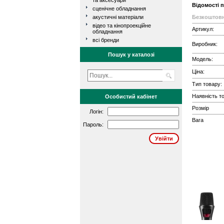
та аксесуари
Відомості 
сценічне обладнання
акустичні матеріали
Безкоштовн
відео та кінопроекційне
Артикул:
обладнання
всі бренди
Виробник:
Пошук у каталозі
Модель:
Ціна:
Тип товару:
Наявність то
Особистий кабінет
Розмір
Логін:
Вага
Пароль: