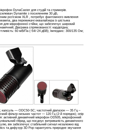
ікрофон DynaCaster для студій та стримерів.
ідсилювач Dynamite з посиленням 30 дБ,
еним роз'ємом XLR , потребує фантомного живлення
реампа, два перемикачі еквалайзера із шістьма
ня для мікрофонної стійки, що забезпечує широкий
намічний; Діаграма спрямованості: кардіоїдна;
утливість: 60 мВ/Па (-54/-24 дБВ); Імпеданс: 300/135 Ом;
а; капсуль — ODC50-SC; частотний діапазон — 35 Гц –
ємий фільтр низьких частот — 120 Гц (2-й порядок); опір
ія: активний динамічний мікрофон OD505, мікрофонний
нікальний гібрид, що поєднує витривалість динамічного
улю, він забезпечує стабільний сигнал незалежно від
stics та дифузор 3D Pop гарантують природне звучання