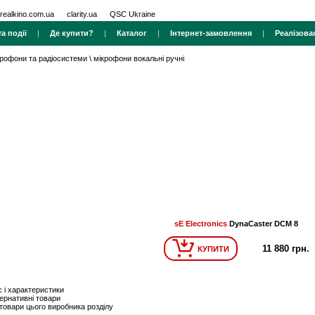
realkino.com.ua
clarity.ua
QSC Ukraine
а події
|
Де купити?
|
Каталог
|
Інтернет-замовлення
|
Реалізова
крофони та радіосистеми
\
мікрофони вокальні ручні
sE Electronics
DynaCaster DCM 8
11 880 грн.
КУПИТИ
 і характеристики
ернативні товари
 товари цього виробника розділу