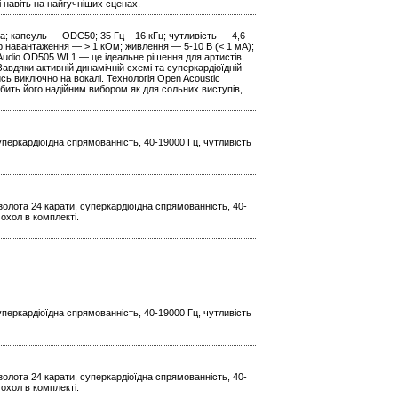
і навіть на найгучніших сценах.
; капсуль — ODC50; 35 Гц – 16 кГц; чутливість — 4,6
ір навантаження — > 1 кОм; живлення — 5-10 В (< 1 мА);
n Audio OD505 WL1 — це ідеальне рішення для артистів,
авдяки активній динамічній схемі та суперкардіоїдній
сь виключно на вокалі. Технологія Open Acoustic
обить його надійним вибором як для сольних виступів,
уперкардіоїдна спрямованність, 40-19000 Гц, чутливість
золота 24 карати, суперкардіоїдна спрямованність, 40-
чохол в комплекті.
уперкардіоїдна спрямованність, 40-19000 Гц, чутливість
золота 24 карати, суперкардіоїдна спрямованність, 40-
чохол в комплекті.