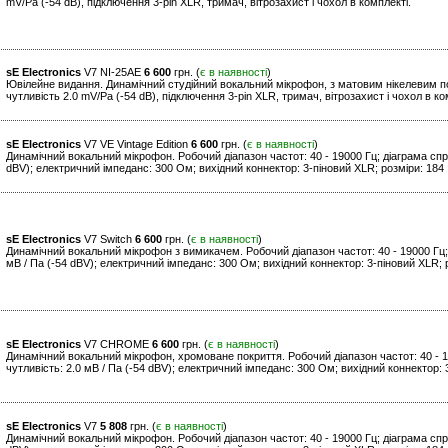
mV/Pa (-54 dB), підключення 3-pin XLR, тримач, вітрозахист і чохол в комплекті.
sE Electronics
V7 NI-25AE
6 600
грн. (
є в наявності
)
Ювілейне видання. Динамічний студійний вокальний мікрофон, з матовим нікелевим по
чутливість 2.0 mV/Pa (-54 dB), підключення 3-pin XLR, тримач, вітрозахист і чохол в ко
sE Electronics
V7 VE Vintage Edition
6 600
грн. (
є в наявності
)
Динамічний вокальний мікрофон. Робочий діапазон частот: 40 - 19000 Гц; діаграма спря
dBV); електричний імпеданс: 300 Ом; вихідний коннектор: 3-піновий XLR; розміри: 184 ×
sE Electronics
V7 Switch
6 600
грн. (
є в наявності
)
Динамічний вокальний мікрофон з вимикачем. Робочий діапазон частот: 40 - 19000 Гц; 
мВ / Па (-54 dBV); електричний імпеданс: 300 Ом; вихідний коннектор: 3-піновий XLR; ро
sE Electronics
V7 CHROME
6 600
грн. (
є в наявності
)
Динамічний вокальний мікрофон, хромоване покриття. Робочий діапазон частот: 40 - 1
чутливість: 2.0 мВ / Па (-54 dBV); електричний імпеданс: 300 Ом; вихідний коннектор: 3
sE Electronics
V7
5 808
грн. (
є в наявності
)
Динамічний вокальний мікрофон. Робочий діапазон частот: 40 - 19000 Гц; діаграма спря