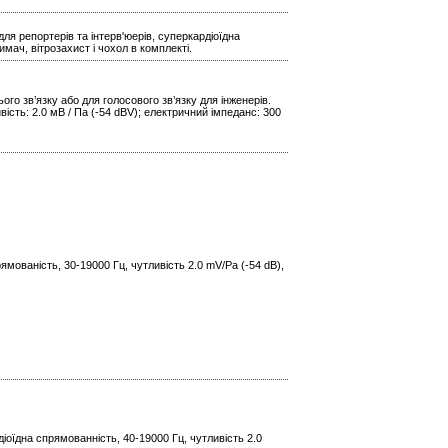
я репортерів та інтерв'юерів, суперкардіоїдна
имач, вітрозахист і чохол в комплекті.
го зв’язку або для голосового зв’язку для інженерів.
вість: 2.0 мВ / Па (-54 dBV); електричний імпеданс: 300
мованість, 30-19000 Гц, чутливість 2.0 mV/Pa (-54 dB),
оїдна спрямованність, 40-19000 Гц, чутливість 2.0