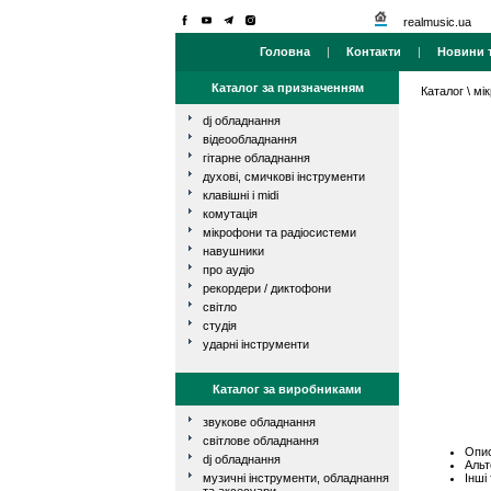
realmusic.ua
Головна
|
Контакти
|
Новини т
Каталог за призначенням
Каталог
\
мі
dj обладнання
відеообладнання
гітарне обладнання
духові, смичкові інструменти
клавішні і midi
комутація
мікрофони та радіосистеми
навушники
про аудіо
рекордери / диктофони
світло
студія
ударні інструменти
Каталог за виробниками
звукове обладнання
світлове обладнання
Опис
dj обладнання
Альт
Інші
музичні інструменти, обладнання