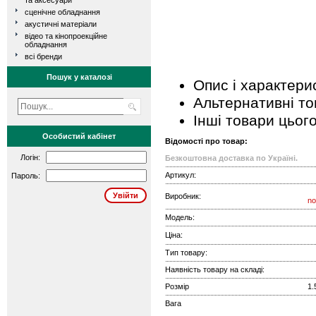
та аксесуари
сценічне обладнання
акустичні матеріали
відео та кінопроекційне
обладнання
всі бренди
Пошук у каталозі
Опис і характери
Альтернативні т
Інші товари цьог
Особистий кабінет
Відомості про товар:
Логін:
Безкоштовна доставка по Україні.
Артикул:
Пароль:
Виробник:
no
Модель:
Ціна:
Тип товару:
Наявність товару на складі:
Розмір
1.
Вага