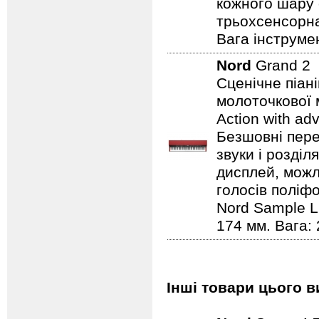
кожного шару 
трьохсенсорна
Вага інструмен
Nord
Grand 2
Сценічне піан
молоточкової 
Action with ad
Безшовні пере
звуки і розділ
дисплей, можли
голосів поліфо
Nord Sample Li
174 мм. Вага: 
Інші товари цього в