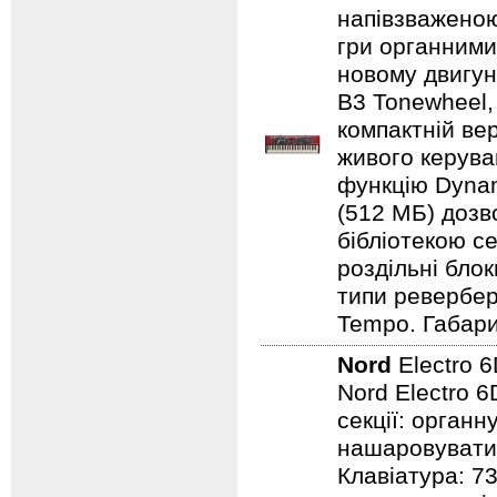
напівзваженою
гри органними
новому двигун
B3 Tonewheel,
компактній ве
живого керуван
функцію Dynam
(512 МБ) дозв
бібліотекою се
роздільні бло
типи ревербера
Tempo. Габарит
Nord
Electro 
Nord Electro 6
секції: органн
нашаровувати ї
Клавіатура: 7