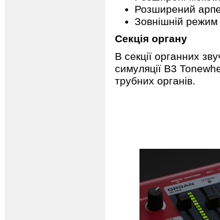
Розширений арпед
Зовнішній режим
Секція органу
В секції органних зв
симуляції B3 Tonewhee
трубних органів.