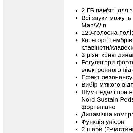
2 ГБ пам'яті для 
Всі звуки можуть
Mac/Win
120-голосна полі
Категорії тембрів
клавінети/клавес
3 різні криві дин
Регулятори форт
електронного піа
Ефект резонансу 
Вибір м'якого від
Шум педалі при ви
Nord Sustain Ped
фортепіано
Динамічна компр
Функція унісон
2 шари (2-частин