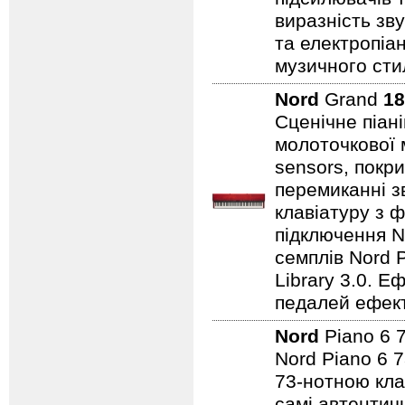
виразність зву
та електропіа
музичного стил
Nord
Grand
18
Сценічне піан
молоточкової 
sensors, покр
перемиканні з
клавіатуру з ф
підключення No
семплів Nord P
Library 3.0. Е
педалей ефекті
Nord
Piano 6 
Nord Piano 6 7
73-нотною кла
самі автентичн