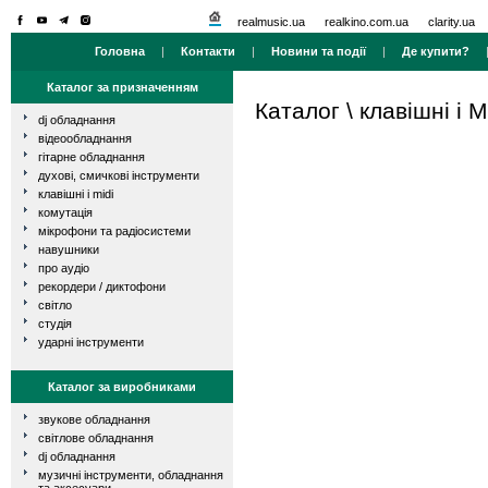
realmusic.ua
realkino.com.ua
clarity.ua
Головна
|
Контакти
|
Новини та події
|
Де купити?
Каталог за призначенням
Каталог
\
клавішні і M
dj обладнання
відеообладнання
гітарне обладнання
духові, смичкові інструменти
клавішні і midi
комутація
мікрофони та радіосистеми
навушники
про аудіо
рекордери / диктофони
світло
студія
ударні інструменти
Каталог за виробниками
звукове обладнання
світлове обладнання
dj обладнання
музичні інструменти, обладнання