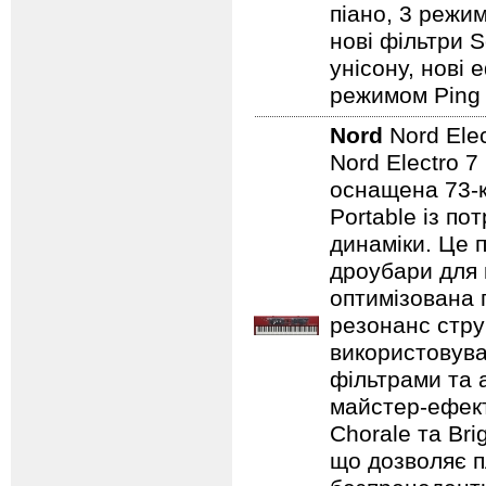
піано, 3 режим
нові фільтри S
унісону, нові 
режимом Ping P
Nord
Nord Ele
Nord Electro 7
оснащена 73-
Portable із п
динаміки. Це 
дроубари для 
оптимізована 
резонанс стру
використовува
фільтрами та 
майстер-ефект
Chorale та Bri
що дозволяє п