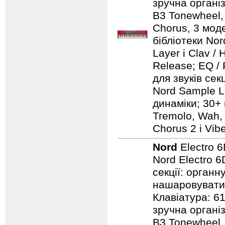
зручна організ
B3 Tonewheel, 
Chorus, 3 моде
бібліотеки Nord
Layer і Clav /
Release; EQ / 
для звуків сек
Nord Sample Li
динаміки; 30+ 
Tremolo, Wah, 
Chorus 2 і Vib
Nord
Electro 
Nord Electro 6
секції: органн
нашаровувати ї
Клавіатура: 6
зручна організ
B3 Tonewheel, 