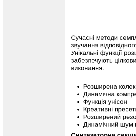
Сучасні методи семп
звучання відповідно
Унікальні функції ро
забезпечують цілкови
виконання.
Розширена колекц
Динамічна компр
Функція унісон
Креативні пресет
Розширений резо
Динамічний шум 
Синтезаторна секці