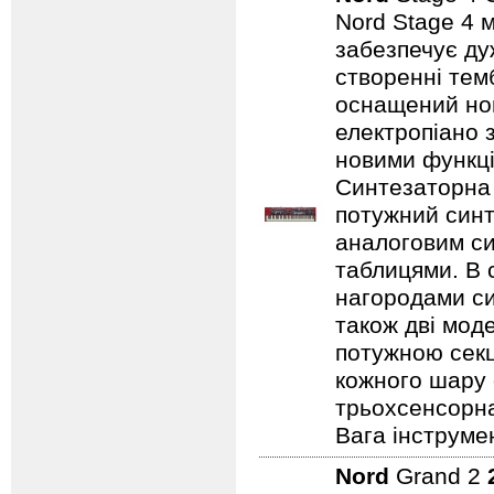
Nord Stage 4 
забезпечує ду
створенні темб
оснащений нов
електропіано з
новими функці
Синтезаторна 
потужний синт
аналоговим с
таблицями. В 
нагородами сим
також дві мод
потужною секц
кожного шару 
трьохсенсорна
Вага інструмен
Nord
Grand 2