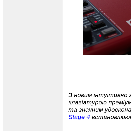
З новим інтуїтивно 
клавіатурою преміум
та значним удоскона
Stage 4
встановлюют