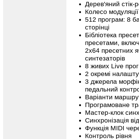
Дерев'яний стік-
Колесо модуляції
512 програм: 8 ба
сторінці
Бібліотека пресе
пресетами, включ
2x64 пресетних я
синтезаторів
8 живих Live про
2 окремі налашт
3 джерела морфін
педальний контро
Варіанти маршрут
Програмоване тра
Мастер-клок синх
Синхронізація ві
Функція MIDI чер
Контроль рівня