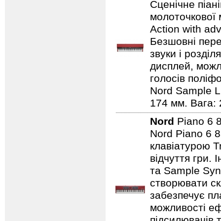
Сценічне піан
молоточкової 
Action with ad
Безшовні пере
звуки і розділ
дисплей, можли
голосів поліфо
Nord Sample Li
174 мм. Вага: 
Nord
Piano 6 
Nord Piano 6 
клавіатурою T
відчуття гри.
та Sample Syn
створювати ск
забезпечує пл
можливості еф
підсилювачів 