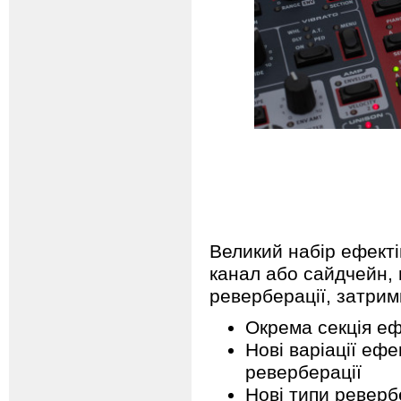
Великий набір ефект
канал або сайдчейн, 
реверберації, затримк
Окрема секція еф
Нові варіації ефе
реверберації
Нові типи ревербе