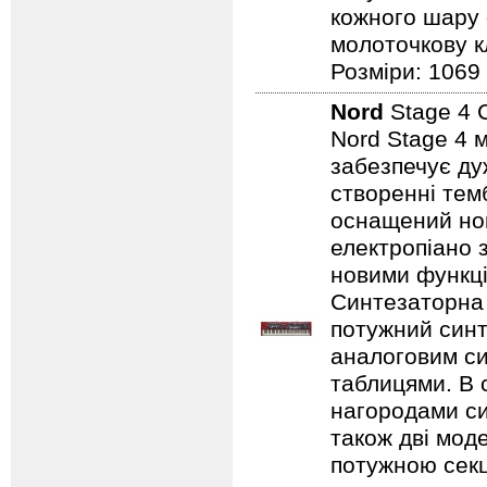
кожного шару 
молоточкову кл
Розміри: 1069
Nord
Stage 4
Nord Stage 4 
забезпечує ду
створенні темб
оснащений нов
електропіано з
новими функці
Синтезаторна 
потужний синт
аналоговим с
таблицями. В 
нагородами сим
також дві мод
потужною секц