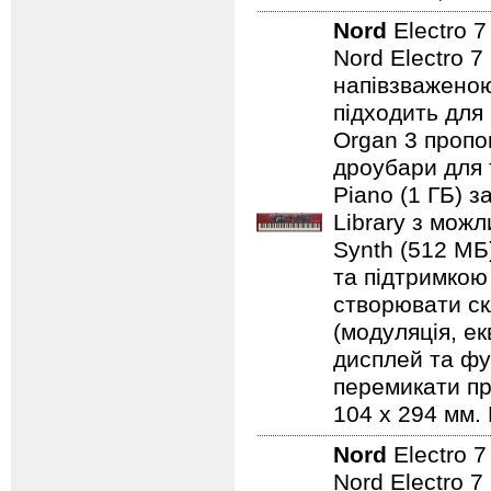
Nord
Electro 
Nord Electro 7
напівзваженою
підходить для
Organ 3 пропо
дроубари для 
Piano (1 ГБ) з
Library з мож
Synth (512 МБ
та підтримкою
створювати ск
(модуляція, е
дисплей та фу
перемикати пр
104 x 294 мм. 
Nord
Electro 
Nord Electro 