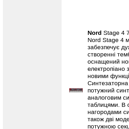
Nord
Stage 4
Nord Stage 4 
забезпечує ду
створенні темб
оснащений нов
електропіано з
новими функці
Синтезаторна 
потужний синт
аналоговим с
таблицями. В 
нагородами сим
також дві мод
потужною секц