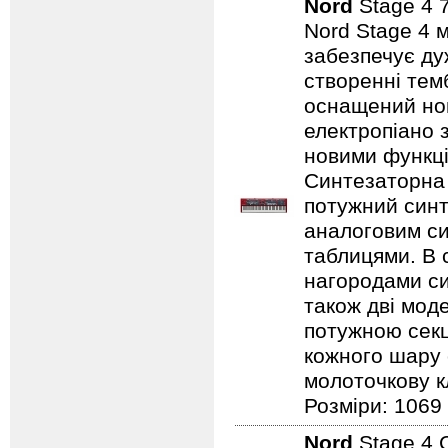
Nord
Stage 4 
Nord Stage 4 
забезпечує ду
створенні темб
оснащений нов
електропіано з
новими функці
Синтезаторна 
потужний синт
аналоговим с
таблицями. В 
нагородами сим
також дві мод
потужною секц
кожного шару 
молоточкову кл
Розміри: 1069
Nord
Stage 4 