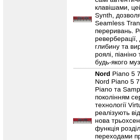
клавішами, це
Synth, дозвол
Seamless Tran
переривань. Р
реверберації,
глибину та ви
роялі, піаніно
будь-якого муз
Nord
Piano 5 
Nord Piano 5 7
Piano та Samp
поколінням сер
технології Vir
реалізують від
нова трьохсен
функція розді
переходами при