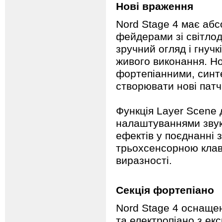
Нові враження
Nord Stage 4 має аб
фейдерами зі світлод
зручний огляд і гнучк
живого виконання. Н
фортепіанними, синт
створювати нові патчі
Функція Layer Scene
налаштуваннями звуку
ефектів у поєднанні
трьохсенсорною клаві
виразності.
Секція фортепіано
Nord Stage 4 оснаще
та електропіано з екс