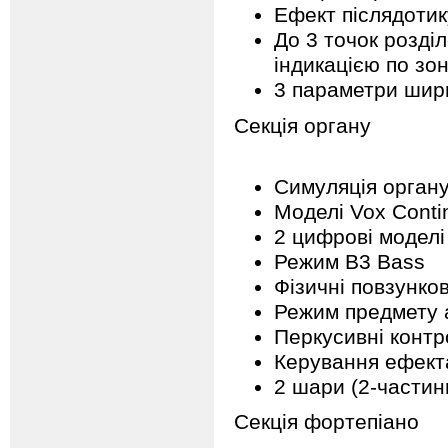
Ефект післядотик
До 3 точок розді
індикацією по зо
3 параметри шири
Секція органу
Симуляція орган
Моделі Vox Contin
2 цифрові моделі
Режим B3 Bass
Фізичні повзунков
Режим предмету а
Перкусивні конт
Керування ефекта
2 шари (2-частин
Секція фортепіано