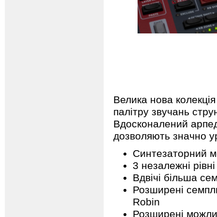
Велика нова колекція
палітру звучань струн
Вдосконалений арпедж
дозволяють значно ур
Синтезаторний м
3 незалежні рівні
Вдвічі більша се
Розширені семпли
Robin
Розширені можлив