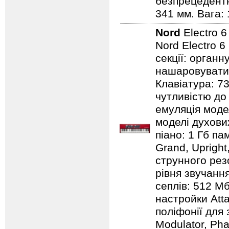
безпрецедентн
341 мм. Вага: 
Nord
Electro 
Nord Electro 6
секції: органн
нашаровувати ї
Клавіатура: 7
чутливістю до 
емуляція модел
моделі духових
піано: 1 Гб пам
Grand, Upright,
струнного резо
рівня звучання
сеплів: 512 Мб
настройки Atta
поліфонії для 
Modulator, Pha