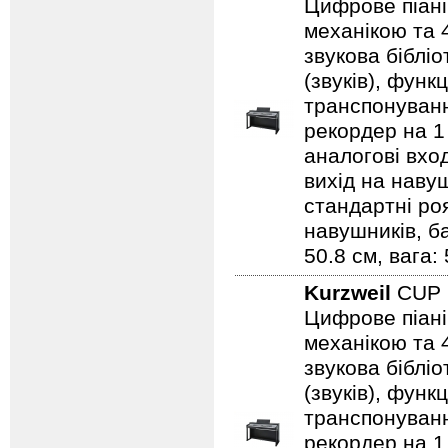
Цифрове піані
механікою та 4
звукова бібліо
(звуків), фун
транспонуванн
рекордер на 1 
аналогові вход
вихід на навуш
стандартні ро
навушників, ба
50.8 см, вага: 
Kurzweil
CUP 
Цифрове піані
механікою та 4
звукова бібліо
(звуків), фун
транспонуванн
рекордер на 1 