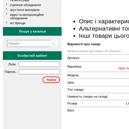
та аксесуари
сценічне обладнання
акустичні матеріали
відео та кінопроекційне
обладнання
Опис і характери
всі бренди
Альтернативні т
Пошук у каталозі
Інші товари цьог
Відомості про товар:
Безкоштовна доставка по Україні.
Особистий кабінет
Артикул:
Логін:
Виробник:
https:/
Пароль:
Модель:
Ціна:
Тип товару:
Наявність товару на складі:
Розмір
1.
Вага