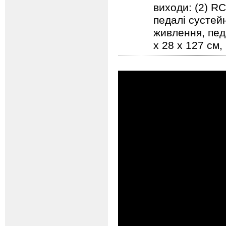
виходи: (2) RC
педалі сустей
живлення, педа
х 28 х 127 см, 