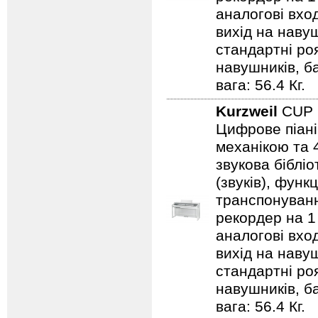
аналогові вход
вихід на навуш
стандартні ро
навушників, ба
вага: 56.4 Кг.
Kurzweil
CUP
Цифрове піані
механікою та 4
звукова бібліо
(звуків), фун
транспонуванн
рекордер на 1 
аналогові вход
вихід на навуш
стандартні ро
навушників, ба
вага: 56.4 Кг.