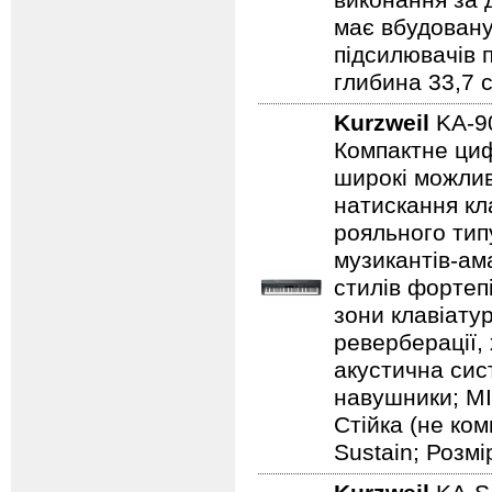
виконання за 
має вбудовану
підсилювачів п
глибина 33,7 с
Kurzweil
KA-9
Компактне цифр
широкі можлив
натискання кл
рояльного тип
музикантів-ама
стилів фортеп
зони клавіату
реверберації,
акустична сист
навушники; MI
Стійка (не ко
Sustain; Розмір