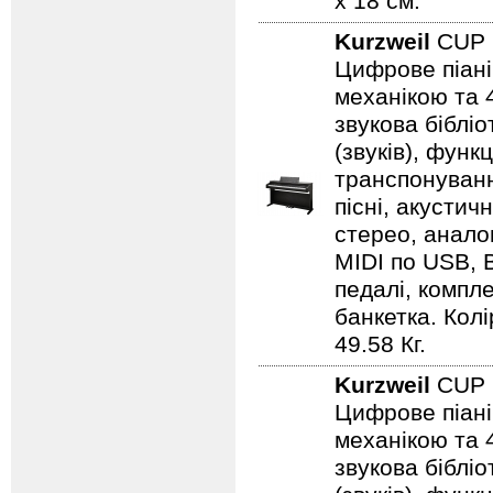
x 18 см.
Kurzweil
CUP 
Цифрове піані
механікою та 4
звукова біблі
(звуків), фун
транспонуванн
пісні, акустич
стерео, аналог
MIDI по USB, B
педалі, компл
банкетка. Колі
49.58 Кг.
Kurzweil
CUP 
Цифрове піані
механікою та 4
звукова біблі