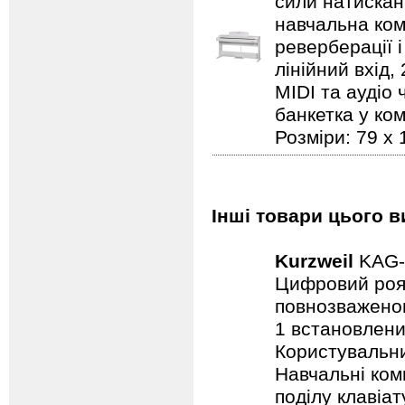
сили натисканн
навчальна комп
реверберації 
лінійний вхід
MIDI та аудіо 
банкетка у ком
Розміри: 79 х 
Інші товари цього в
Kurzweil
KAG-
Цифровий роял
повнозваженою
1 встановлени
Користувальниц
Навчальні комп
поділу клавіа