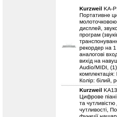
Kurzweil
KA-
Портативне ци
молоточковою 
дисплей, звуко
програм (звук
транспонуванн
рекордер на 1 
аналогові вход
вихід на навушн
Audio/MIDI, (1
комплектація:
Колір: білий, р
Kurzweil
KA1
Цифрове піані
та чутливістю
чутливості, По
функції нашар