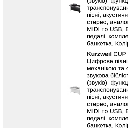
(звуків), фун
транспонуванн
пісні, акустич
стерео, аналог
MIDI по USB, B
педалі, компл
банкетка. Колір
Kurzweil
CUP
Цифрове піані
механікою та 4
звукова біблі
(звуків), фун
транспонуванн
пісні, акустич
стерео, аналог
MIDI по USB, B
педалі, компл
банкетка. Колір