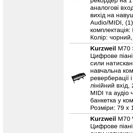
рекордер на 1 
аналогові вход
вихід на навушн
Audio/MIDI, (1
комплектація:
Колір: чорний, 
Kurzweil
M70
Цифрове піані
сили натисканн
навчальна комп
реверберації 
лінійний вхід
MIDI та аудіо 
банкетка у ком
Розміри: 79 х 
Kurzweil
M70
Цифрове піані