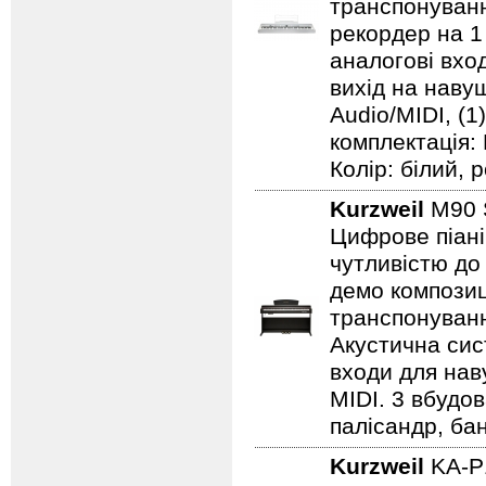
транспонуванн
рекордер на 1 
аналогові вход
вихід на навушн
Audio/MIDI, (1
комплектація:
Колір: білий, р
Kurzweil
M90
Цифрове піані
чутливістю до 
демо композиц
транспонуванн
Акустична сист
входи для наву
MIDI. 3 вбудов
палісандр, бан
Kurzweil
KA-P