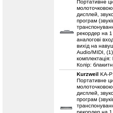
Портативне ци
молоточковою 
дисплей, звуко
програм (звук
транспонуванн
рекордер на 1 
аналогові вход
вихід на навушн
Audio/MIDI, (1
комплектація:
Колір: блакитни
Kurzweil
KA-P
Портативне ци
молоточковою 
дисплей, звуко
програм (звук
транспонуванн
рекордер на 1 