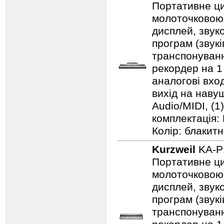
Портативне ци
молоточковою 
дисплей, звуко
програм (звук
транспонуванн
рекордер на 1 
аналогові вход
вихід на навушн
Audio/MIDI, (1
комплектація:
Колір: блакитни
Kurzweil
KA-P
Портативне ци
молоточковою 
дисплей, звуко
програм (звук
транспонуванн