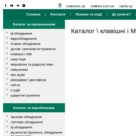
realmusic.ua
realkino.com.ua
clarity.ua
Головна
|
Контакти
|
Новини та події
|
Де купити?
Каталог за призначенням
Каталог
\
клавішні і M
dj обладнання
відеообладнання
гітарне обладнання
духові, смичкові інструменти
клавішні і midi
комутація
мікрофони та радіосистеми
навушники
про аудіо
рекордери / диктофони
світло
студія
ударні інструменти
Каталог за виробниками
звукове обладнання
світлове обладнання
dj обладнання
музичні інструменти, обладнання