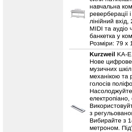
навчальна комп
реверберації 
лінійний вхід
MIDI та аудіо 
банкетка у ком
Розміри: 79 х 
Kurzweil
KA-E
Нове цифрове 
музичних шкіл
механікою та 
голосів поліф
Насолоджуйтес
електропіано,
Використовуйте
з регульовано
Вибирайте з 14
метроном. Під