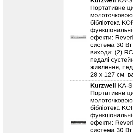
Kurzweil
KA-S
Портативне ци
молоточковою 
бібліотека KOR
функціональні
ефекти: Reverb
система 30 Вт 
виходи: (2) RC
педалі сустей
живлення, педа
28 х 127 см, ва
Kurzweil
KA-S
Портативне ци
молоточковою 
бібліотека KOR
функціональні
ефекти: Reverb
система 30 Вт 