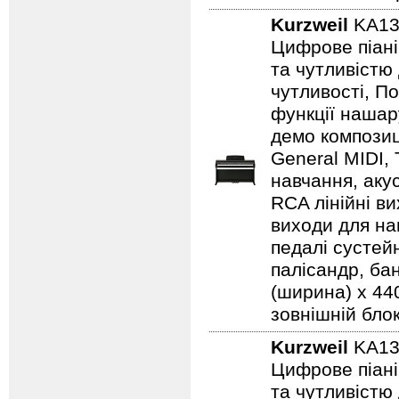
Kurzweil
KA13
Цифрове піані
та чутливістю
чутливості, По
функції нашар
демо композиц
General MIDI,
навчання, аку
RCA лінійні ви
виходи для на
педалі сустейн
палісандр, бан
(ширина) x 440
зовнішній бло
Kurzweil
KA1
Цифрове піані
та чутливістю