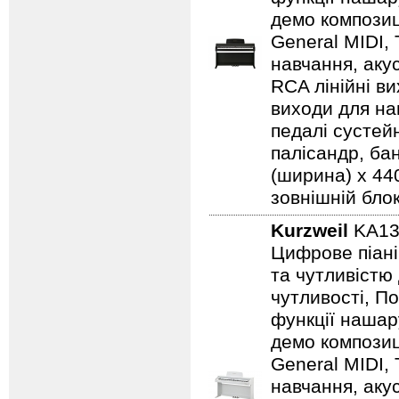
демо композиц
General MIDI,
навчання, аку
RCA лінійні ви
виходи для на
педалі сустейн
палісандр, бан
(ширина) x 440
зовнішній бло
Kurzweil
KA1
Цифрове піані
та чутливістю
чутливості, По
функції нашар
демо композиц
General MIDI,
навчання, аку