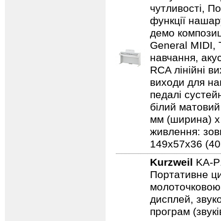
чутливості, По
функції нашар
демо композиц
General MIDI,
навчання, аку
RCA лінійні ви
виходи для на
педалі сустейн
білий матовий,
мм (ширина) x 
живлення: зов
149х57х36 (40,6
Kurzweil
KA-P
Портативне ци
молоточковою 
дисплей, звуко
програм (звук