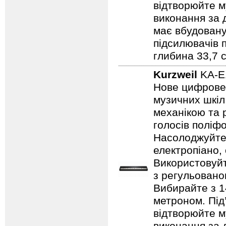
відтворюйте м
виконання за 
має вбудовану
підсилювачів п
глибина 33,7 с
Kurzweil
KA-E
Нове цифрове 
музичних шкіл
механікою та 
голосів поліф
Насолоджуйтес
електропіано,
Використовуйте
з регульовано
Вибирайте з 14
метроном. Під
відтворюйте м