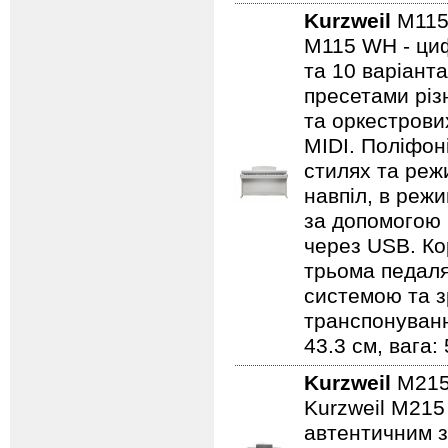
Kurzweil
M11
M115 WH - ци
та 10 варіант
пресетами різ
та оркестрови
MIDI. Поліфоні
стилях та реж
навпіл, в реж
за допомогою 
через USB. Ко
трьома педалям
системою та з
транспонуванн
43.3 см, вага: 
Kurzweil
M21
Kurzweil M215
автентичним з