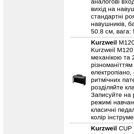
аналогові вход
вихід на навуш
стандартні ро
навушників, ба
50.8 см, вага: 
Kurzweil
M12
Kurzweil M120
механікою та
різноманіттям 
електропіано, 
ритмічних пат
розділяйте кл
Записуйте на 
режимі навчанн
класичні педалі
колір інструме
Kurzweil
CUP 