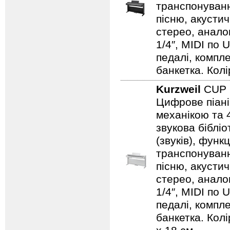
транспонуванн
пісню, акустич
стерео, аналог
1/4″, MIDI по 
педалі, компл
банкетка. Колір
Kurzweil
CUP
Цифрове піан
механікою та 4
звукова бібліо
(звуків), фун
транспонуванн
пісню, акустич
стерео, аналог
1/4″, MIDI по 
педалі, компл
банкетка. Колі