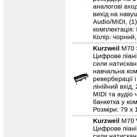
аналогові вход
вихід на навушн
Audio/MIDI, (1
комплектація:
Колір: чорний, 
Kurzweil
M70
Цифрове піані
сили натисканн
навчальна комп
реверберації 
лінійний вхід
MIDI та аудіо 
банкетка у ком
Розміри: 79 х 
Kurzweil
M70
Цифрове піані
сили натисканн