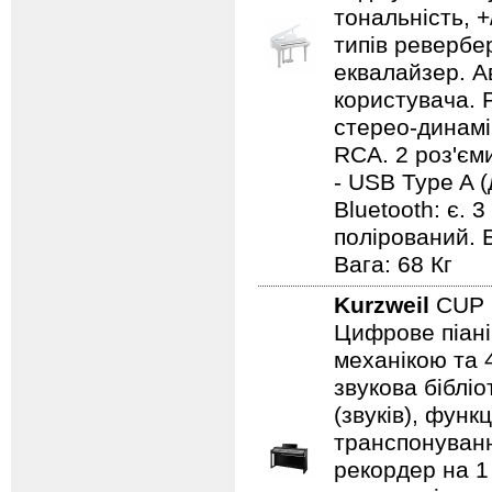
тональність, +
типів ревербер
еквалайзер. А
користувача. 
стерео-динамік
RCA. 2 роз'єм
- USB Type A (
Bluetooth: є. 3
полірований. Б
Вага: 68 Кг
Kurzweil
CUP 
Цифрове піані
механікою та 4
звукова бібліо
(звуків), фун
транспонуванн
рекордер на 1 