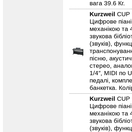
вага 39.6 Кг.
Kurzweil
CUP 
Цифрове піан
механікою та 4
звукова бібліо
(звуків), фун
транспонуванн
пісню, акустич
стерео, аналог
1/4″, MIDI по 
педалі, компл
банкетка. Колір
Kurzweil
CUP 
Цифрове піан
механікою та 4
звукова бібліо
(звуків), фун