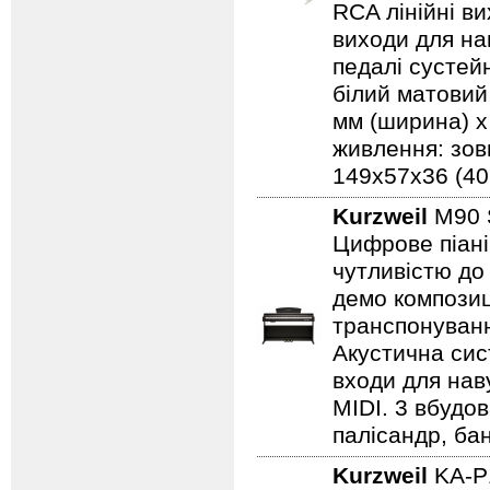
RCA лінійні ви
виходи для на
педалі сустейн
білий матовий,
мм (ширина) x 
живлення: зов
149х57х36 (40,6
Kurzweil
M90
Цифрове піані
чутливістю до 
демо композиц
транспонуванн
Акустична сист
входи для наву
MIDI. 3 вбудов
палісандр, бан
Kurzweil
KA-P