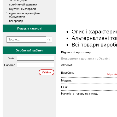
та аксесуари
сценічне обладнання
акустичні матеріали
відео та кінопроекційне
обладнання
всі бренди
Пошук у каталозі
Опис і характери
Альтернативні т
Всі товари вироб
Особистий кабінет
Відомості про товар:
Логін:
Безкоштовна доставка по Україні.
Артикул:
Пароль:
Виробник:
https:/
Модель:
Ціна:
Наявність товару на складі: