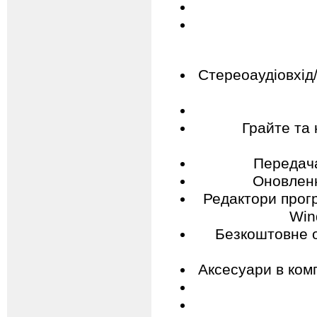
Стереоаудіовхід/
Грайте та
Передача
Оновленн
Редактори прог
Win
Безкоштовне о
Аксесуари в ком