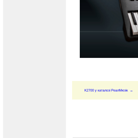
K2700 у каталозі РеалМюзік →