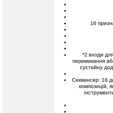
16 призн
*2 входи дл
перемикання аб
сустейну дод
Секвенсер: 16 д
композицій, я
інструменти