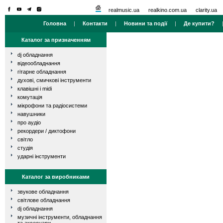
realmusic.ua
realkino.com.ua
clarity.ua
Головна
|
Контакти
|
Новини та події
|
Де купити?
Каталог за призначенням
dj обладнання
відеообладнання
гітарне обладнання
духові, смичкові інструменти
клавішні і midi
комутація
мікрофони та радіосистеми
навушники
про аудіо
рекордери / диктофони
світло
студія
ударні інструменти
Каталог за виробниками
звукове обладнання
світлове обладнання
dj обладнання
музичні інструменти, обладнання