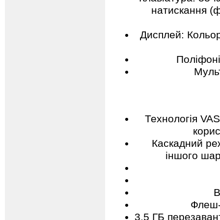
натискання (ф
Дисплей: Кольор
Поліфоні
Мульт
Технологія VAS
кори
Каскадний ре
іншого шар
В
Флеш-
3,5 ГБ перезаван