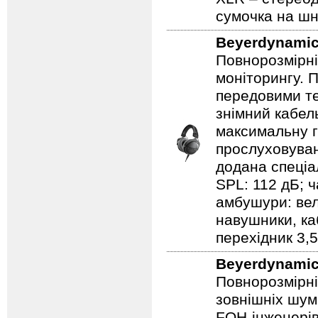
сумочка на шн
Beyerdynami
Повнорозмірні
моніторингу. 
передовими те
знімний кабел
максимальну г
прослуховуван
додана спеціа
SPL: 112 дБ; ч
амбушури: велю
навушники, ка
перехідник 3,
Beyerdynami
Повнорозмірні
зовнішніх шум
FOH‑інженерів