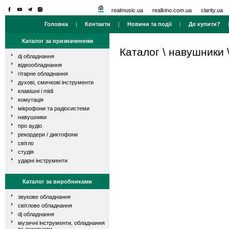
realmusic.ua
realkino.com.ua
clarity.ua
Головна
|
Контакти
|
Новини та події
|
Де купити?
Каталог за призначенням
Каталог
\
навушники
dj обладнання
відеообладнання
гітарне обладнання
духові, смичкові інструменти
клавішні і midi
комутація
мікрофони та радіосистеми
навушники
про аудіо
рекордери / диктофони
світло
студія
ударні інструменти
Каталог за виробниками
звукове обладнання
світлове обладнання
dj обладнання
музичні інструменти, обладнання