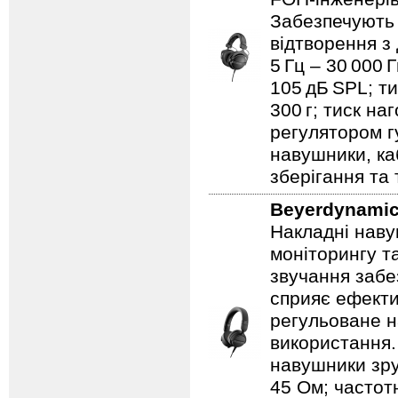
Забезпечують 
відтворення з
5 Гц – 30 000 
105 дБ SPL; ти
300 г; тиск на
регулятором гу
навушники, ка
зберігання та
Beyerdynami
Накладні наву
моніторингу т
звучання забез
сприяє ефекти
регульоване н
використання.
навушники зру
45 Ом; частотн