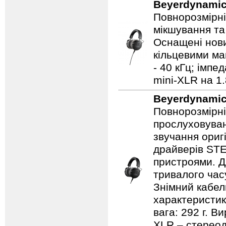
Beyerdynami
Повнорозмірні
мікшування та 
Оснащені нов
кільцевими ма
- 40 кГц; імпе
mini-XLR на 1.
Beyerdynami
Повнорозмірні
прослуховуван
звучання ориг
драйверів STE
пристроями. Д
тривалого часу
Знімний кабел
характеристика
вага: 292 г. В
XLR – стереод