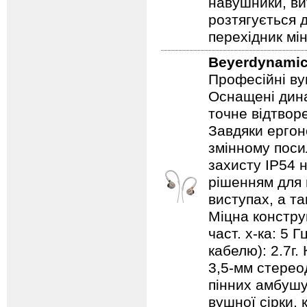
навушники, ви
розтягується д
перехідник мі
Beyerdynami
Професійні ву
Оснащені дина
точне відтвор
Завдяки ергоно
змінному пос
захисту IP54 
рішенням для 
виступах, а т
Міцна конструк
част. х-ка: 5 
кабелю): 2.7г
3,5-мм стерео
пінних амбушур
вушної сірки, 