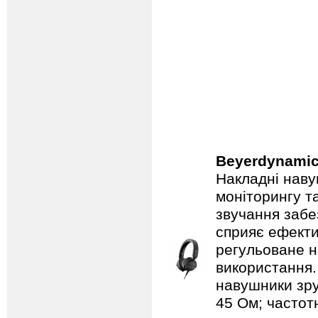
Beyerdynami
Накладні наву
моніторингу т
звучання забез
сприяє ефекти
регульоване н
використання.
навушники зру
45 Ом; частотн