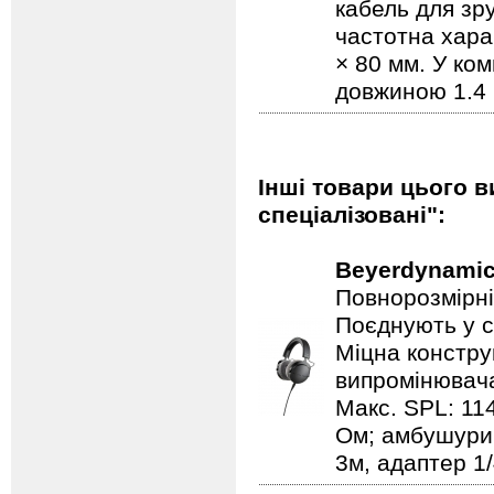
кабель для зр
частотна харак
× 80 мм. У ко
довжиною 1.4 
Інші товари цього в
спеціалізовані":
Beyerdynami
Повнорозмірні
Поєднують у с
Міцна констру
випромінювач
Макс. SPL: 114
Ом; амбушури: 
3м, адаптер 1