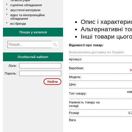
та аксесуари
сценічне обладнання
акустичні матеріали
відео та кінопроекційне
обладнання
Опис і характери
всі бренди
Альтернативні т
Пошук у каталозі
Інші товари цьог
Відомості про товар:
Безкоштовна доставка по Україні.
Особистий кабінет
Артикул:
Логін:
Виробник:
b
Пароль:
Модель:
Ціна:
нав
Тип товару:
Наявність товару на
складі:
Розмір
0.
Вага