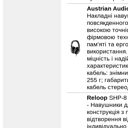
Austrian Aud
Накладні наву
повсякденного
високою точні
фірмовою техн
пам’яті та ерг
використання.
міцність і над
характеристика
кабель: знімни
255 г; габарит
кабель стерео
Reloop
SHP-
- Навушники дл
конструкція з
відтворення ві
індивідуально