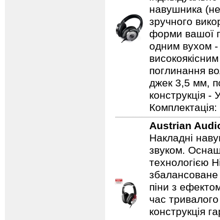
навушника (не
зручного вико
форми вашої г
одним вухом -
високоякісним
поглинання во
джек 3,5 мм, 
конструкція - 
Комплектація: 
Austrian Aud
Накладні наву
звуком. Осна
технологією H
збалансоване 
піни з ефектом
час тривалого
конструкція г