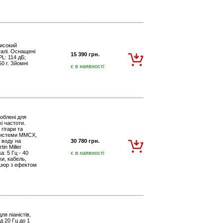
високий
талі. Оснащені
15 390 грн.
L: 114 дБ;
0 г. Зйомні
є в наявності
роблені для
кі частоти.
гітари та
 системи MMCX,
 воду на
30 780 грн.
in Miller
: 5 Гц - 40
є в наявності
ки, кабель,
ушюр з ефектом
я піаністів,
д 20 Гц до 1