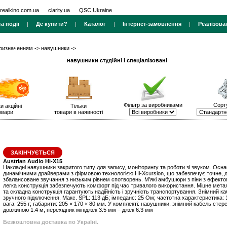
realkino.com.ua
clarity.ua
QSC Ukraine
а події
|
Де купити?
|
Каталог
|
Інтернет-замовлення
|
Реалізова
призначенням
->
навушники
->
навушники студійні і спеціалізовані
Фільтр за виробниками
Сорт
и акційні
Тільки
овари
товари в наявності
ЗАКІНЧУЄТЬСЯ
Austrian Audio Hi-X15
Накладні навушники закритого типу для запису, моніторингу та роботи зі звуком. Осн
динамічними драйверами з фірмовою технологією Hi-Xcursion, що забезпечує точне, д
збалансоване звучання з низьким рівнем спотворень. М’які амбушюри з піни з ефектом
легка конструкція забезпечують комфорт під час тривалого використання. Міцне метал
та складна конструкція гарантують надійність і зручність транспортування. Знімний к
зручного підключення. Макс. SPL: 113 дБ; імпеданс: 25 Ом; частотна характеристика: 1
вага: 255 г; габарити: 205 × 170 × 80 мм. У комплекті: навушники, знімний кабель сте
довжиною 1.4 м, перехідник мініджек 3.5 мм – джек 6.3 мм
Безкоштовна доставка по Україні.