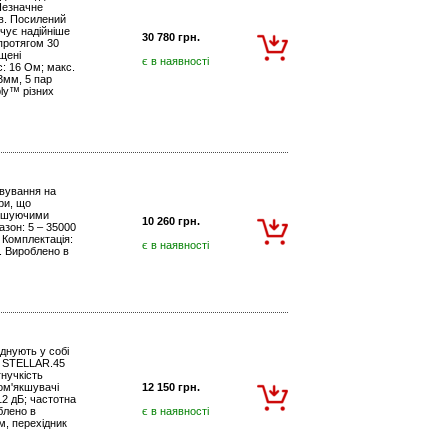
Незначне
ів. Посилений
чує надійніше
30 780 грн.
 протягом 30
ащені
є в наявності
с: 16 Ом; макс.
.3мм, 5 пар
ly™ різних
овування на
ри, що
якшуючими
10 260 грн.
азон: 5 – 35000
. Комплектація:
є в наявності
я. Вироблено в
днують у собі
р STELLAR.45
нучкість
ом'якшувачі
12 150 грн.
12 дБ; частотна
блено в
є в наявності
м, перехідник