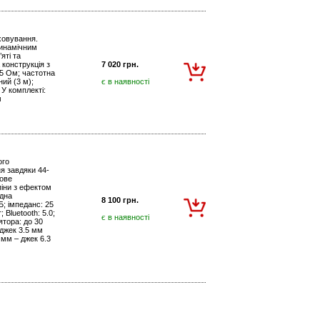
ховування.
динамічним
яті та
 конструкція з
7 020 грн.
25 Ом; частотна
ний (3 м);
є в наявності
 У комплекті:
м
ого
я завдяки 44-
тове
піни з ефектом
адна
8 100 грн.
Б; імпеданс: 25
Bluetooth: 5.0;
є в наявності
ятора: до 30
оджек 3.5 мм
 мм – джек 6.3