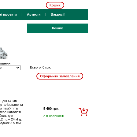
Кошик
ні проєкти
|
Артисти
|
Вакансії
Кошик
ування
Всього:
0
грн.
ащені 44-мм
еталізоване та
 пам’яті та
5 400 грн.
еве наголів’я
абель для
є в наявності
2 Гц – 24 кГц;
реоджек 3.5 мм