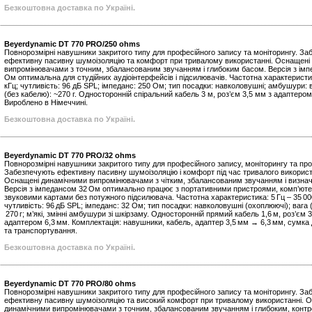
Безкоштовна доставка по Україні.
Beyerdynamic DT 770 PRO/250 ohms
Повнорозмірні навушники закритого типу для професійного запису та моніторингу. З
ефективну пасивну шумоізоляцію та комфорт при тривалому використанні. Оснащені
випромінювачами з точним, збалансованим звучанням і глибоким басом. Версія з ім
Ом оптимальна для студійних аудіоінтерфейсів і підсилювачів. Частотна характеристик
кГц; чутливість: 96 дБ SPL; імпеданс: 250 Ом; тип посадки: навколовушні; амбушури: 
(без кабелю): ~270 г. Односторонній спіральний кабель 3 м, роз’єм 3,5 мм з адаптером
Вироблено в Німеччині.
Безкоштовна доставка по Україні.
Beyerdynamic DT 770 PRO/32 ohms
Повнорозмірні навушники закритого типу для професійного запису, моніторингу та пр
Забезпечують ефективну пасивну шумоізоляцію і комфорт під час тривалого викорис
Оснащені динамічними випромінювачами з чітким, збалансованим звучанням і визна
Версія з імпедансом 32 Ом оптимально працює з портативними пристроями, комп’ют
звуковими картами без потужного підсилювача. Частотна характеристика: 5 Гц – 35 00
чутливість: 96 дБ SPL; імпеданс: 32 Ом; тип посадки: навколовушні (охоплюючі); вага 
270 г; м’які, змінні амбушури зі шкірзаму. Односторонній прямий кабель 1,6 м, роз’єм 3
адаптером 6,3 мм. Комплектація: навушники, кабель, адаптер 3,5 мм → 6,3 мм, сумка 
та транспортування.
Безкоштовна доставка по Україні.
Beyerdynamic DT 770 PRO/80 ohms
Повнорозмірні навушники закритого типу для професійного запису та моніторингу. З
ефективну пасивну шумоізоляцію та високий комфорт при тривалому використанні. 
динамічними випромінювачами з точним, збалансованим звучанням і глибоким, конт