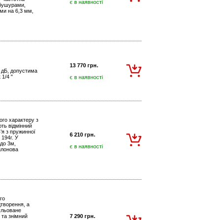
є в наявності
мбушурами,
ми на 6,3 мм,
13 770 грн.
0 дБ, допустима
1/4 "
є в наявності
ого характеру з
ють відмінний
’я з пружинної
6 210 грн.
 194г. У
до 3м,
є в наявності
йлонова
го
дтворення, а
гульоване
 та знімний
7 290 грн.