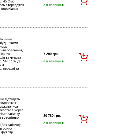
с: 45 Ом;
бель стереоджек
є в наявності
, перехідник
мічними
 будь-якими
нному
універсальним,
іях та
7 290 грн.
ція та чудова
с. SPL: 137 дБ;
є в наявності
-мм
, середні та
но підходять
 подорожах.
лоджуватися
ючається через
ікат захисту
30 780 грн.
із всесвітньо
є в наявності
 (без кабелю):
р різних
й футляр.