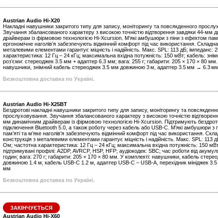
Austrian Audio Hi-X20
Накладні навушники закритого типу для запису, моніторингу та повсякденного прослу
Звучання збалансованого характеру з високою точністю відтворення завдяки 44‑мм 
драйверам із фірмовою технологією Hi‑Xcursion. М’які амбушюри з піни з ефектом пам’
ергономічне наголів’я забезпечують відмінний комфорт під час використання. Складна
металевими елементами гарантує міцність і надійність. Макс. SPL: 113 дБ; імпеданс: 
характеристика: 12 Гц – 24 кГц; максимальна вхідна потужність: 150 мВт; кабель: знім
роз’єми: стереоджек 3.5 мм + адаптер 6.3 мм; вага: 255 г; габарити: 205 × 170 × 80 мм.
навушники, знімний кабель стереоджек 3.5 мм довжиною 3 м, адаптер 3.5 мм → 6.3 м
Безкоштовна доставка по Україні.
Austrian Audio Hi-X25BT
Бездротові накладні навушники закритого типу для запису, моніторингу та повсякденн
прослуховування. Звучання збалансованого характеру з високою точністю відтворенн
мм динамічним драйверам із фірмовою технологією Hi-Xcursion. Підтримують бездро
підключення Bluetooth 5.0, а також роботу через кабель або USB-C. М’які амбушюри з 
пам’яті та м’яке наголів’я забезпечують відмінний комфорт під час використання. Скл
конструкція з металевими елементами гарантує міцність і надійність. Макс. SPL: 113 д
Ом; частотна характеристика: 12 Гц – 24 кГц; максимальна вхідна потужність: 150 мВт; 
підтримувані профілі: A2DP, AVRCP, HSP, HFP; аудіокодек: SBC; час роботи від акумул
годин; вага: 270 г; габарити: 205 × 170 × 80 мм. У комплекті: навушники, кабель стере
довжиною 1.4 м, кабель USB-C 1.2 м, адаптер USB-C – USB-A, перехідник мініджек 3.5
мм
Безкоштовна доставка по Україні.
ЗАКІНЧУЄТЬСЯ
Austrian Audio Hi‑X60