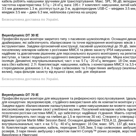
кабель роблять навушники зручними для транспортування. Макс. SPL: 96 дБ; імпедан
частотна характеристика: 5 Гц – 24 кГц; вага: 195 г. У комплекті: навушники, витий ка
3.5 мм довжиною 1.3 м, розтягується до 3 м, аудіоперехідник USB-C – мініджек 3.5 мм
мініджек 3.5 мм – джек 6.3 мм, нейлонова сумочка на шнурку
Безкоштовна доставка по Україні.
Beyerdynamic DT 30 IE
Професійні вушні монітори закритого типу з пасивною шумоізоляцією. Оснащені дина
драйверами, які забезпечують збалансоване та точне відтворення моніторних міксів з
інструментами. Завдяки ергономічній конструкції, пасивній шумоізоляції до 39 дБ, змі
посиленому кевларом кабелю з роз’ємами MMCX та рівню захисту IP54 навушники є 
надійним та довговічним рішенням для персонального вушного моніторингу на репетиц
виступах, а також і подальшого щоденного використання на концертах. Міцна конструк
ізоляція. Динамічні; внутрішньоканальні; част. х-ка: 5 Гц - 20 кГц; імпеданс: 18 Ом; мак
вага (без кабелю): 2.7г. Комплектація: навушники, кабель з конекторами MMCX та 3,5
стереоджеком довжиною 1.4 м, 3 пари силіконових та 3 пари пінних амбушур (маленькі
великі), пара фільтрів захисту від вушної сірки, кейс для зберігання
Безкоштовна доставка по Україні.
Beyerdynamic DT 70 IE
Професійні вушні монітори для мікшування та референсного прослуховування. Ідеаль
для концертних звукорежисерів, студійного використання або як компактні монітори у
Завдяки вдало збалансованим налаштуванням з цими навушниками ви можете насо
високоякісним звучанням своєї улюбленої музики. Посилений кевларом кабель підкл
позолочені роз’єми системи MMCX, що забезпечує надійніше з’єднання. Мають сертиф
IP68 (витримують пил і воду на глибині до 1,5 м протягом 30 хв). Створені у співпраці 
відомим гуртом Martin Miller Session Band. Оснащені драйверам TESLA.11. Динамічні;
внутрішньоканальні; част. х-ка: 5 Гц - 40 кГц; імпеданс: 16 Ом; макс. SPL: 137 дБ; вага
6г. Комплектація: навушники, кабель, перехідник 3.5/6.3мм, 5 пар силіконових амбушю
розмірів, 3 пари пінних амбушюр з ефектом пам’яті Comply™ різних розмірів, жорстки
Вироблено в Німеччині