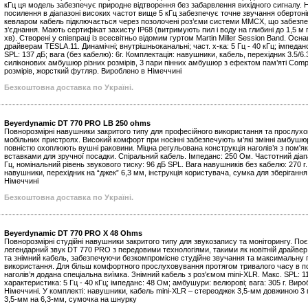
кГц ця модель забезпечує природне відтворення без забарвлення вихідного сигналу. 
посилення в діапазоні високих частот вище 5 кГц забезпечує точне звучання обертон
кевларом кабель підключається через позолочені роз’єми системи MMCX, що забезпе
з’єднання. Мають сертифікат захисту IP68 (витримують пил і воду на глибині до 1,5 м
хв). Створені у співпраці із всесвітньо відомим гуртом Martin Miller Session Band. Осн
драйверам TESLA.11. Динамічні; внутрішньоканальні; част. х-ка: 5 Гц - 40 кГц; імпедан
SPL: 137 дБ; вага (без кабелю): 6г. Комплектація: навушники, кабель, перехідник 3.5/6
силіконових амбушюр різних розмірів, 3 пари пінних амбушюр з ефектом пам’яті Comp
розмірів, жорсткий футляр. Вироблено в Німеччині
Безкоштовна доставка по Україні.
Beyerdynamic DT 770 PRO LB 250 ohms
Повнорозмірні навушники закритого типу для професійного використання та прослух
мобільних пристроях. Високий комфорт при носінні забезпечують м’які змінні амбушю
повністю охоплюють вушні раковини. Міцна регульована конструкція наголів’я з пом'
вставками для зручної посадки. Спіральний кабель. Імпеданс: 250 Ом. Частотний діап
Гц, номінальний рівень звукового тиску: 96 дБ SPL. Вага навушників без кабелю: 270 г
навушники, перехідник на “джек” 6,3 мм, інструкція користувача, сумка для зберіганн
Німеччині
Безкоштовна доставка по Україні.
Beyerdynamic DT 770 PRO X 48 Ohms
Повнорозмірні студійні навушники закритого типу для звукозапису та моніторингу. Поє
легендарний звук DT 770 PRO з передовими технологіями, такими як новітній драйве
та знімний кабель, забезпечуючи безкомпромісне студійне звучання та максимальну г
використання. Для більш комфортного прослуховування протягом тривалого часу в п
наголів’я додана спеціальна виїмка. Знімний кабель з роз'ємом mini-XLR. Макс. SPL: 1
характеристика: 5 Гц - 40 кГц; імпеданс: 48 Ом; амбушури: велюрові; вага: 305 г. Виро
Німеччині. У комплекті: навушники, кабель mini-XLR – стереоджек 3,5-мм довжиною 3 
3,5-мм на 6,3-мм, сумочка на шнурку