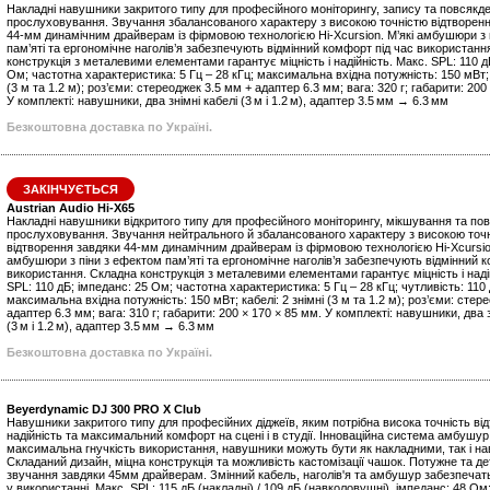
Накладні навушники закритого типу для професійного моніторингу, запису та повсякд
прослуховування. Звучання збалансованого характеру з високою точністю відтворен
44‑мм динамічним драйверам із фірмовою технологією Hi‑Xcursion. М’які амбушюри з 
пам’яті та ергономічне наголів’я забезпечують відмінний комфорт під час використанн
конструкція з металевими елементами гарантує міцність і надійність. Макс. SPL: 110 д
Ом; частотна характеристика: 5 Гц – 28 кГц; максимальна вхідна потужність: 150 мВт; к
(3 м та 1.2 м); роз’єми: стереоджек 3.5 мм + адаптер 6.3 мм; вага: 320 г; габарити: 200
У комплекті: навушники, два знімні кабелі (3 м і 1.2 м), адаптер 3.5 мм → 6.3 мм
Безкоштовна доставка по Україні.
ЗАКІНЧУЄТЬСЯ
Austrian Audio Hi‑X65
Накладні навушники відкритого типу для професійного моніторингу, мікшування та по
прослуховування. Звучання нейтрального й збалансованого характеру з високою точ
відтворення завдяки 44‑мм динамічним драйверам із фірмовою технологією Hi‑Xcursion
амбушюри з піни з ефектом пам’яті та ергономічне наголів’я забезпечують відмінний 
використання. Складна конструкція з металевими елементами гарантує міцність і наді
SPL: 110 дБ; імпеданс: 25 Ом; частотна характеристика: 5 Гц – 28 кГц; чутливість: 110
максимальна вхідна потужність: 150 мВт; кабелі: 2 знімні (3 м та 1.2 м); роз’єми: стер
адаптер 6.3 мм; вага: 310 г; габарити: 200 × 170 × 85 мм. У комплекті: навушники, два з
(3 м і 1.2 м), адаптер 3.5 мм → 6.3 мм
Безкоштовна доставка по Україні.
Beyerdynamic DJ 300 PRO X Club
Навушники закритого типу для професійних діджеїв, яким потрібна висока точність ві
надійність та максимальний комфорт на сцені і в студії. Інноваційна система амбушур 
максимальна гнучкість використання, навушники можуть бути як накладними, так і н
Складаний дизайн, міцна конструкція та можливість кастомізації чашок. Потужне та д
звучання завдяки 45мм драйверам. Змінний кабель, наголів'я та амбушур забезпечать
у використанні. Макс. SPL: 115 дБ (накладні) / 109 дБ (навколовушні), імпеданс: 48 Ом