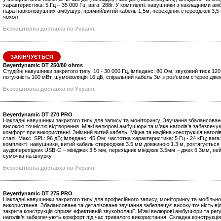
характеристика: 5 Гц – 35 000 Гц; вага: 288г. У комплекті: навушники з накладними а
пара навколовушних амбушур, прямий/витий кабель 1,5м, перехідник стереоджек 3,5 
чохол
Безкоштовна доставка по Україні.
ЗАКІНЧУЄТЬСЯ
Beyerdynamic DT 250/80 ohms
Студійні навушники закритого типу, 10 - 30 000 Гц, імпеданс: 80 Ом, звуковий тиск 12
потужність 100 мВт, шумоізоляція 16 дБ, спіральний кабель 3м з роз'ємом стерео джек 
Безкоштовна доставка по Україні.
Beyerdynamic DT 270 PRO
Накладні навушники закритого типу для запису та моніторингу. Звучання збалансован
високою точністю відтворення. М’які велюрові амбушюри та м’яке наголів’я забезпечу
комфорт при використанні. Знімний витий кабель. Міцна та надійна конструкція наголів
сталі. Макс. SPL: 96 дБ; імпеданс: 45 Ом; частотна характеристика: 5 Гц - 24 кГц; вага:
комплекті: навушники, витий кабель стереоджек 3.5 мм довжиною 1.3 м, розтягується 
аудіоперехідник USB-C – мініджек 3.5 мм, перехідник мініджек 3.5мм – джек 6.3мм, не
сумочка на шнурку
Безкоштовна доставка по Україні.
Beyerdynamic DT 275 PRO
Накладні навушники закритого типу для професійного запису, моніторингу та мобільно
використання. Збалансоване та деталізоване звучання забезпечує високу точність ві
закрита конструкція сприяє ефективній звукоізоляції. М’які велюрові амбушюри та ре
наголів’я забезпечують комфорт під час тривалого використання. Складна конструкція