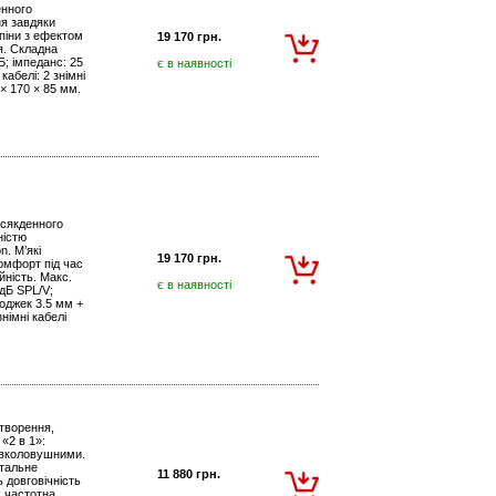
енного
ня завдяки
піни з ефектом
19 170 грн.
я. Складна
Б; імпеданс: 25
є в наявності
абелі: 2 знімні
 × 170 × 85 мм.
всякденного
ністю
. М’які
19 170 грн.
комфорт під час
йність. Макс.
є в наявності
 дБ SPL/V;
еоджек 3.5 мм +
німні кабелі
дтворення,
«2 в 1»:
авколовушними.
етальне
11 880 грн.
 довговічність
; частотна