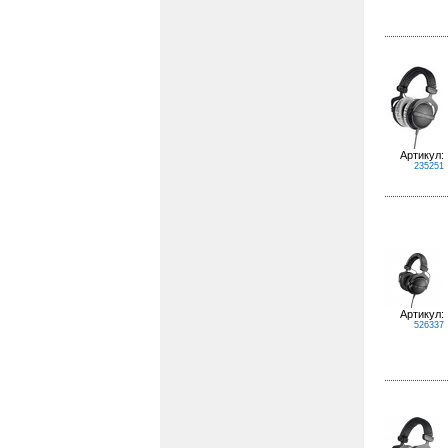
Артикул:
235251
Артикул:
526337