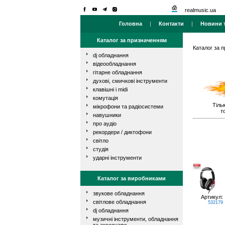
realmusic.ua
Головна
|
Контакти
|
Новини т
Каталог за призначенням
Каталог за 
dj обладнання
відеообладнання
гітарне обладнання
духові, смичкові інструменти
клавішні і midi
комутація
Тільк
мікрофони та радіосистеми
т
навушники
про аудіо
рекордери / диктофони
світло
студія
ударні інструменти
Каталог за виробниками
звукове обладнання
Артикул:
світлове обладнання
532179
dj обладнання
музичні інструменти, обладнання