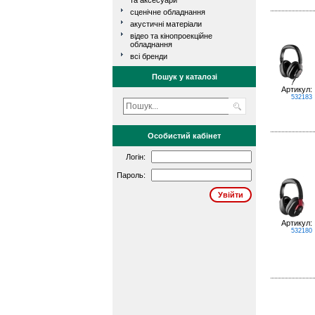
та аксесуари
сценічне обладнання
акустичні матеріали
відео та кінопроекційне
обладнання
всі бренди
Пошук у каталозі
Артикул:
532183
Особистий кабінет
Логін:
Пароль:
Артикул:
532180