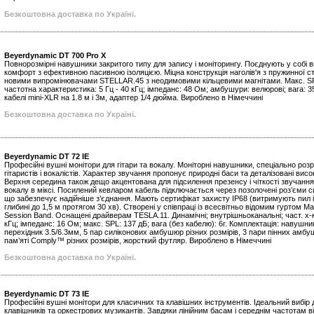
Безкоштовна доставка по Україні.
Beyerdynamic DT 700 Pro X
Повнорозмірні навушники закритого типу для запису і моніторингу. Поєднують у собі 
комфорт з ефективною пасивною ізоляцією. Міцна конструкція наголів'я з пружинної с
новими випромінювачами STELLAR.45 з неодимовими кільцевими магнітами. Макс. SP
частотна характеристика: 5 Гц - 40 кГц; імпеданс: 48 Ом; амбушури: велюрові; вага: 35
кабелі mini-XLR на 1.8 м і 3м, адаптер 1/4 дюйма. Вироблено в Німеччині
Безкоштовна доставка по Україні.
Beyerdynamic DT 72 IE
Професійні вушні монітори для гітари та вокалу. Моніторні навушники, спеціально роз
гітаристів і вокалістів. Характер звучання пропонує природні баси та деталізовані висо
Верхня середина також дещо акцентована для підсилення презенсу і чіткості звучання 
вокалу в міксі. Посилений кевларом кабель підключається через позолочені роз’єми
що забезпечує надійніше з’єднання. Мають сертифікат захисту IP68 (витримують пил і
глибині до 1,5 м протягом 30 хв). Створені у співпраці із всесвітньо відомим гуртом Mart
Session Band. Оснащені драйверам TESLA.11. Динамічні; внутрішньоканальні; част. х-ка
кГц; імпеданс: 16 Ом; макс. SPL: 137 дБ; вага (без кабелю): 6г. Комплектація: навушни
перехідник 3.5/6.3мм, 5 пар силіконових амбушюр різних розмірів, 3 пари пінних амб
пам’яті Comply™ різних розмірів, жорсткий футляр. Вироблено в Німеччині
Безкоштовна доставка по Україні.
Beyerdynamic DT 73 IE
Професійні вушні монітори для класичних та клавішних інструментів. Ідеальний вибір дл
клавішників та оркестрових музикантів. Завдяки лінійним басам і середнім частотам ві