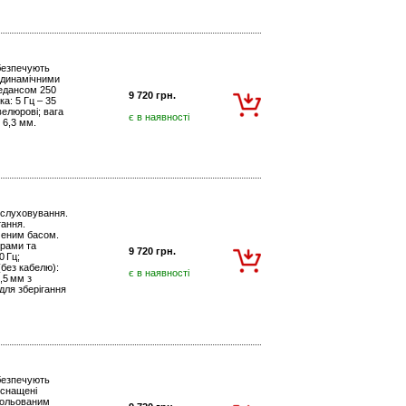
абезпечують
 динамічними
педансом 250
9 720 грн.
а: 5 Гц – 35
велюрові; вага
є в наявності
 6,3 мм.
ослуховування.
тання.
ченим басом.
ерами та
9 720 грн.
0 Гц;
(без кабелю):
є в наявності
,5 мм з
для зберігання
абезпечують
Оснащені
рольованим