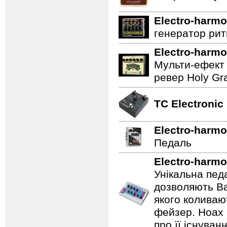
Electro-harmo
генератор ритм
Electro-harmo
Мульти-ефект 
ревер Holy Gra
TC Electronic
Electro-harmo
Педаль
Electro-harmo
Унікальна пед
дозволяють Ва
якого коливаю
фейзер. Hoax 
про її існуван