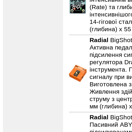
(Rate) та гли
інтенсивнішого
14-гігової ста
(глибина) x 55 
Radial
BigSho
Активна педал
підсилення си
регулятора Dr
інструмента. 
сигналу при в
Виготовлена з 
Живлення здій
струму з цент
мм (глибина) x
Radial
BigSho
Пасивний ABY-