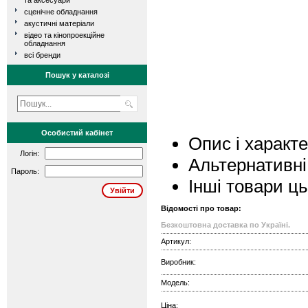
та аксесуари
сценічне обладнання
акустичні матеріали
відео та кінопроекційне
обладнання
всі бренди
Пошук у каталозі
Особистий кабінет
Опис і характ
Логін:
Альтернативні
Пароль:
Інші товари ц
Відомості про товар:
Безкоштовна доставка по Україні.
Артикул:
Виробник:
Модель:
Ціна: