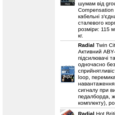
шумам від gro
Compensation 
кабельні з'єдн
сталевого кор
розміри: 115 м
кг.
Radial
Twin Ci
Активний ABY-
підсилювачі т
одночасно без
сприйнятливіст
loop, перемик
навантаження 
сигналу при в
педалборда, ж
комплекту), ро
Radial
Hot Bri