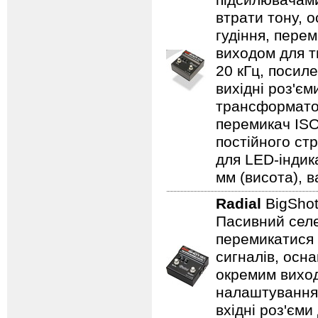
підсилювачами
втрати тону,
гудіння, пере
виходом для т
20 кГц, посиле
вихідні роз'єм
трансформатор
перемикач ISO
постійного ст
для LED-індика
мм (висота), ва
Radial
BigShot
Пасивний селе
перемикатися 
сигналів, осн
окремим вихо
налаштування,
вхідні роз'єми