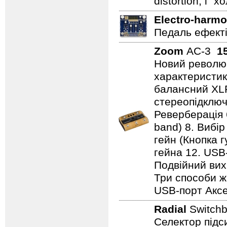
distortion, і "
Electro-harmo
Педаль ефектів
Zoom
AC-3
1
Новий революц
характеристики
балансний XL
стереопідключе
Реверберація 
band) 8. Вибір
гейн (Кнопка г
гейна 12. USB
Подвійний вихі
Три способи ж
USB-порт Аксе
Radial
Switch
Селектор підс