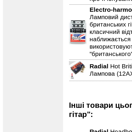
Electro-harmo
Ламповий дист
британських гі
класичний відт
наближається 
використовуют
"британського
Radial
Hot Bri
Лампова (12AХ
Інші товари цьо
гітар":
Radial
Headbo