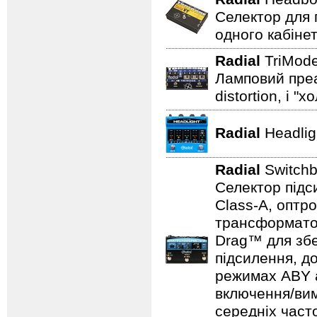
Селектор для 
одного кабінет
Radial
TriMod
Ламповий преам
distortion, і "
Radial
Headli
Radial
Switch
Селектор підс
Class-A, оптр
трансформатор
Drag™ для збе
підсилення, д
режимах ABY а
включення/вим
середніх част