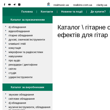
realmusic.ua
realkino.com.ua
clarity.ua
Головна
|
Контакти
|
Новини та події
|
Де купити?
Каталог за призначенням
Каталог
\
гітарне
dj обладнання
відеообладнання
ефектів для гітар
гітарне обладнання
духові, смичкові інструменти
клавішні і midi
комутація
мікрофони та радіосистеми
навушники
про аудіо
рекордери / диктофони
світло
студія
ударні інструменти
Каталог за виробниками
звукове обладнання
світлове обладнання
dj обладнання
музичні інструменти, обладнання