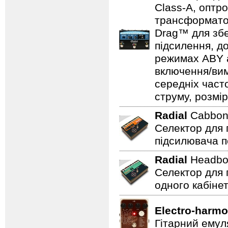
Class-A, оптр
трансформатор
Drag™ для збе
підсилення, д
режимах ABY а
включення/вим
середніх част
струму, розмір
Radial
Cabbo
Селектор для 
підсилювача п
Radial
Headb
Селектор для 
одного кабінет
Electro-harmo
Гітарний емул