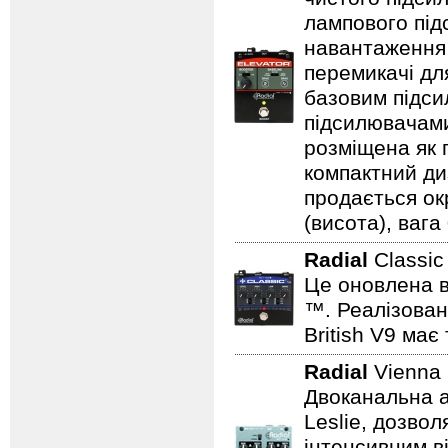
лампового підс
навантаження 
перемикачі дл
базовим підси
підсилювачами
розміщена як п
компактний ди
продається ок
(висота), вага 
Radial
Classic
Це оновлена в
™. Реалізован
British V9 має
Radial
Vienna
Двоканальна а
Leslie, дозво
інтенсивним в