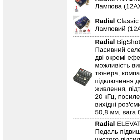
Лампова (12AХ
Radial
Classi
Ламповий (12A
Radial
BigSho
Пасивний селе
дві окремі ефе
можливість ви
тюнера, компа
підключення д
живлення, під
20 кГц, посиле
вихідні роз'єм
50,8 мм, вага 0
Radial
ELEVA
Педаль підвищ
чистого підси