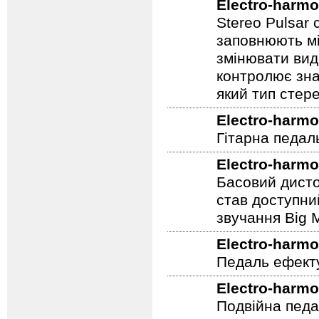
Electro-harmo
Stereo Pulsar
заповнюють мі
змінювати вид
контролює зна
який тип стер
Electro-harmo
Гітарна педал
Electro-harmo
Басовий дисто
став доступни
звучання Big M
Electro-harmo
Педаль ефекту
Electro-harmo
Подвійна педа