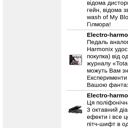
відома дистор
гейн, відома 
wash of My Blo
Гілмора!
Electro-harmo
Педаль аналог
Harmonix удос
покупка) від 
журналу «Total
можуть Вам зн
Експерименти 
Вашою фантазі
Electro-harmo
Ця поліфонічна
3 октавний ді
ефекти і все 
пітч-шифт в од