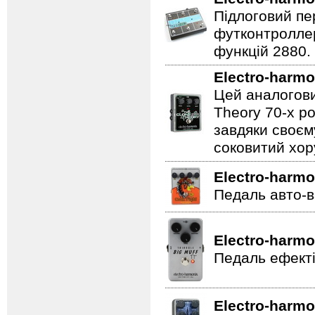
Підлоговий пер
футконтроллер
функцій 2880.
Electro-harmo
Цей аналогови
Theory 70-х р
завдяки своєм
соковитий хору
Electro-harmo
Педаль авто-в
Electro-harmo
Педаль ефекті
Electro-harmo