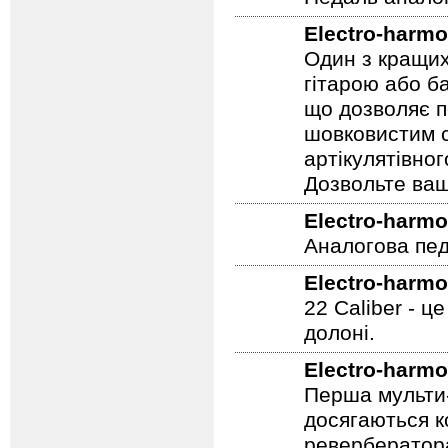
Electro-harmo
Один з кращих
гітарою або ба
що дозволяє п
шовковистим с
артікулятівног
Дозвольте ваш
Electro-harmo
Аналогова педа
Electro-harmo
22 Caliber - ц
долоні.
Electro-harmo
Перша мульти-
досягаються к
ревербератора