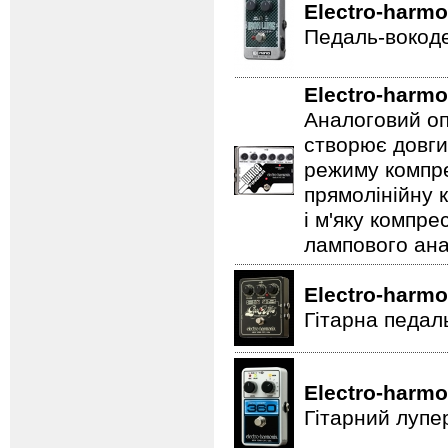
Electro-harmo
Педаль-вокоде
Electro-harmo
Аналоговий оп
створює довги
режиму компре
прямолінійну 
і м'яку компре
лампового ана
Electro-harmo
Гітарна педал
Electro-harmo
Гітарний лупе