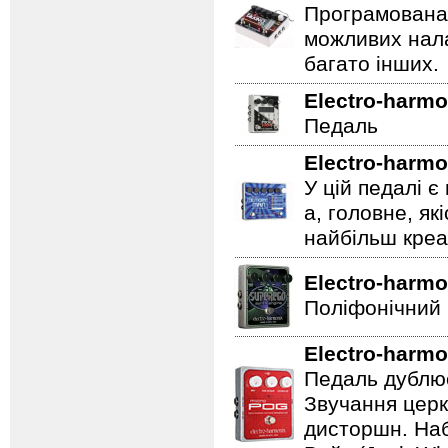
Програмована 
можливих нала
багато інших.
Electro-harmo
Педаль
Electro-harmo
У цій педалі є
а, головне, як
найбільш креат
Electro-harmo
Поліфонічний 
Electro-harmo
Педаль дублює
Звучання церк
дисторшн. Наб