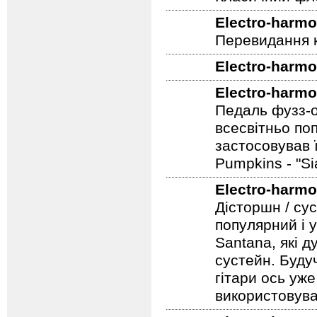
Electro-harmo
Перевидання к
Electro-harmo
Electro-harmo
Педаль фузз-о
всесвітньо по
застосовував 
Pumpkins - "S
Electro-harmo
Дісторшн / су
популярний і у
Santana, які д
сустейн. Будуч
гітари ось уже
використовува