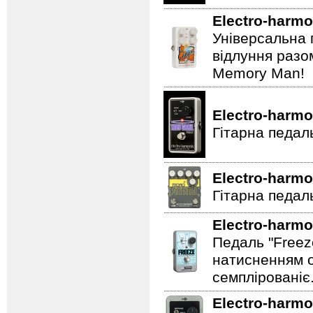
Electro-harmo
Універсальна 
відлуння разо
Memory Man!
Electro-harmo
Гітарна педал
Electro-harmo
Гітарна педаль
Electro-harmo
Педаль "Freez
натисненням од
семплірованіє
Electro-harmo