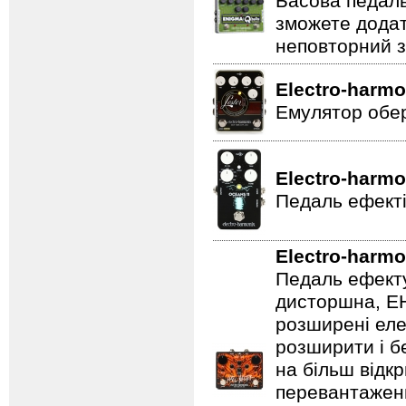
Басова педаль
зможете додат
неповторний з
Electro-harmo
Емулятор обер
Electro-harmo
Педаль ефекті
Electro-harmo
Педаль ефекту
дисторшна, EH
розширені еле
розширити і б
на більш відкр
перевантаженн