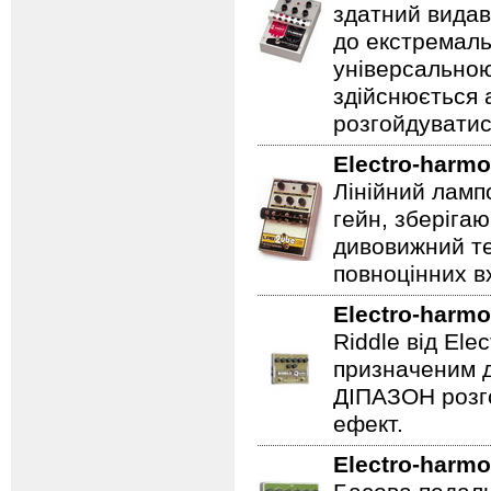
здатний видав
до екстремаль
універсальною
здійснюється
розгойдуватис
Electro-harmo
Лінійний ламп
гейн, зберігаю
дивовижний те
повноцінних вх
Electro-harmo
Riddle від Ele
призначеним д
ДІПАЗОН розго
ефект.
Electro-harmo