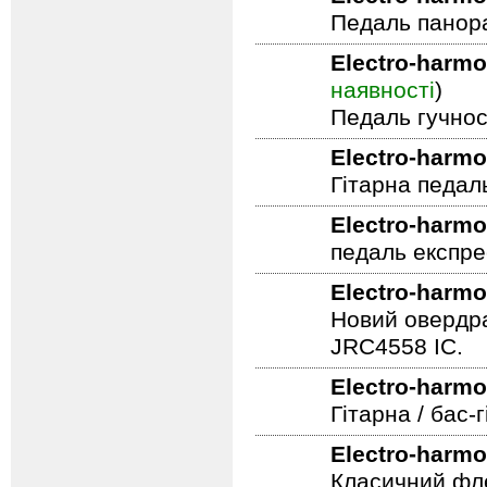
Педаль панор
Electro-harmo
наявності
)
Педаль гучнос
Electro-harmo
Гітарна педал
Electro-harmo
педаль експре
Electro-harmo
Новий овердра
JRC4558 IC.
Electro-harmo
Гітарна / бас
Electro-harmo
Класичний фле