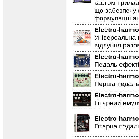
кастом прилад
що забезпечую
формуванні ан
Electro-harmo
Універсальна 
відлуння разо
Electro-harmo
Педаль ефектів
Electro-harmo
Перша педаль 
Electro-harmo
Гітарний емул
Electro-harmo
Гітарна педал