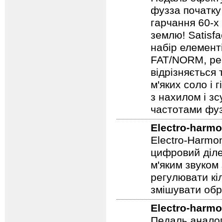
фузза початку
гарчання 60-х
землю! Satisf
набір елемент
FAT/NORM, рег
відрізняється
м'яких соло і 
з нахилом і зс
частотами фуз
Electro-harmo
Electro-Harmo
цифровий діле
м'яким звуком
регулювати кіл
змішувати обр
Electro-harmo
Педаль аналог