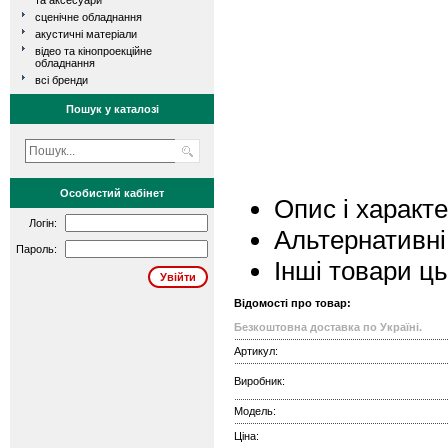
та аксесуари
сценічне обладнання
акустичні матеріали
відео та кінопроекційне
обладнання
всі бренди
Пошук у каталозі
Особистий кабінет
Опис і характ
Логін:
Альтернативні
Пароль:
Інші товари ц
Відомості про товар:
Безкоштовна доставка по Україні.
Артикул:
Виробник:
Модель:
Ціна: