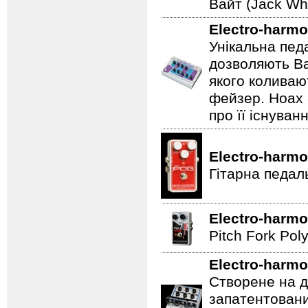
Вайт (Jack Whi
Electro-harmo
Унікальна пед
дозволяють Ва
якого коливаю
фейзер. Hoax 
про її існуван
Electro-harmo
Гітарна педал
Electro-harmo
Pitch Fork Poly
Electro-harmo
Створене на д
запатентовани