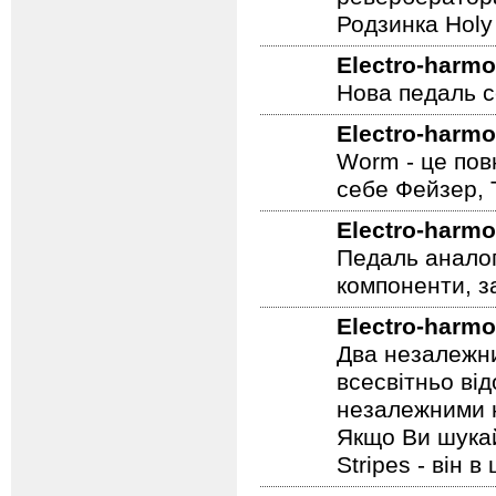
Родзинка Holy 
Electro-harmo
Нова педаль се
Electro-harmo
Worm - це пов
себе Фейзер, 
Electro-harmo
Педаль аналог
компоненти, з
Electro-harmo
Два незалежни
всесвітньо ві
незалежними н
Якщо Ви шукай
Stripes - він в 