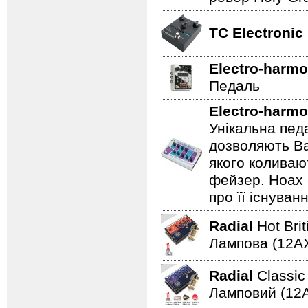
TC Electronic
Electro-harmo
Педаль
Electro-harmo
Унікальна пед
дозволяють Ва
якого коливаю
фейзер. Hoax 
про її існуван
Radial
Hot Bri
Лампова (12AХ
Radial
Classi
Ламповий (12A