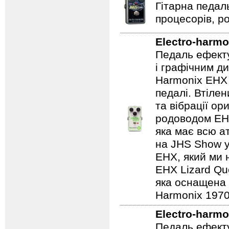
Гітарна педал
процесорів, р
Electro-harmo
Педаль ефекту
і графічним д
Harmonix EHX 
педалі. Втілен
та вібрації о
родоводом EHX
яка має всю а
на JHS Show у
EHX, який ми 
EHX Lizard Qu
яка оснащена р
Harmonix 1970
Electro-harmo
Педаль ефекту