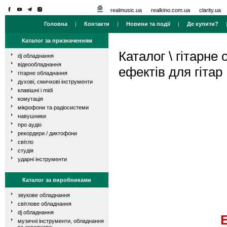
realmusic.ua
realkino.com.ua
clarity.ua
Головна
|
Контакти
|
Новини та події
|
Де купити?
Каталог за призначенням
Каталог
\
гітарне
dj обладнання
відеообладнання
ефектів для гітар
гітарне обладнання
духові, смичкові інструменти
клавішні і midi
комутація
мікрофони та радіосистеми
навушники
про аудіо
рекордери / диктофони
світло
студія
ударні інструменти
Каталог за виробниками
звукове обладнання
світлове обладнання
dj обладнання
музичні інструменти, обладнання