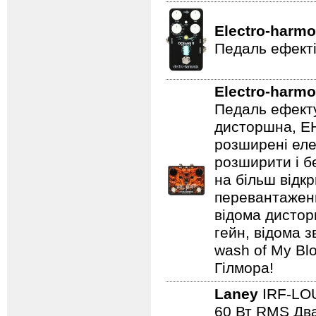
Electro-harmo
Педаль ефекті
Electro-harmo
Педаль ефекту
дисторшна, EH
розширені еле
розширити і б
на більш відкр
перевантаженн
відома дистор
гейн, відома 
wash of My Blo
Гілмора!
Laney
IRF-L
60 Вт RMS Два