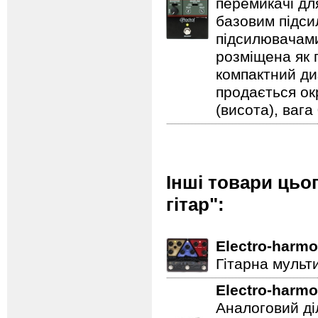
перемикачі дл
базовим підси
підсилювачами
розміщена як п
компактний ди
продається ок
(висота), вага 
Інші товари цьо
гітар":
Electro-harmo
Гітарна мульт
Electro-harmo
Аналоговий ді