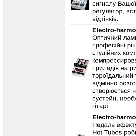
сигналу Вашої
регулятор, вс
відтінків.
Electro-harmo
Оптичний ламп
професійні рі
студійних ком
компрессирова
приладів на ри
тороїдальний 
відмінно розг
створюється 
сустейн, необ
гітарі.
Electro-harmo
Педаль ефекту
Hot Tubes роб