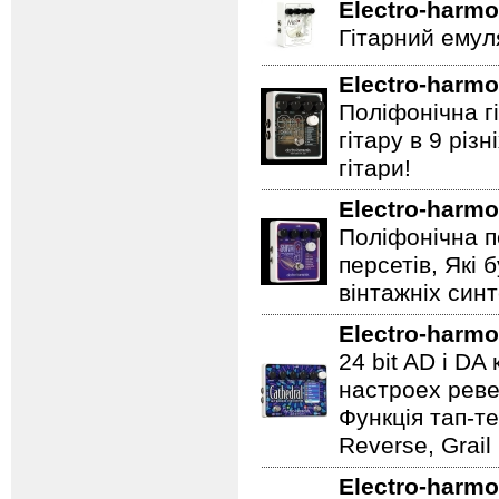
Electro-harmo
Гітарний емул
Electro-harmo
Поліфонічна 
гітару в 9 різ
гітари!
Electro-harmo
Поліфонічна п
персетів, Які 
вінтажніх синт
Electro-harmo
24 bit AD і D
настроех реве
Функція тап-те
Reverse, Grail
Electro-harmo