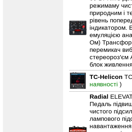
режимаму чист
природним і т
рівень попере
індикатором. 
емуляцією анал
Ом) Трансформ
перемикач виб
стереороз'єм 
блок живлення
TC-Helicon
TC
наявності
)
Radial
ELEVA
Педаль підвищ
чистого підси
лампового підс
навантаження 