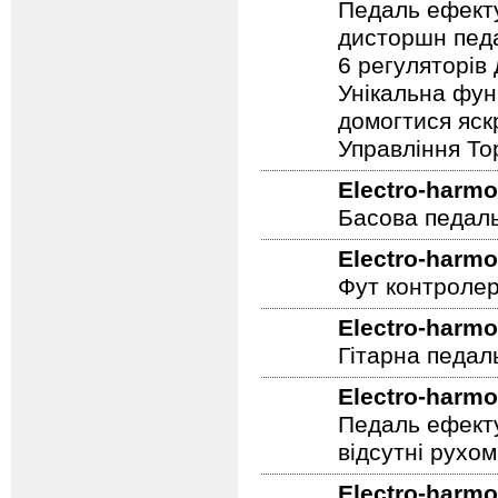
Педаль ефекту
дисторшн педа
6 регуляторів
Унікальна фун
домогтися яскр
Управління To
Electro-harmo
Басова педал
Electro-harmo
Фут контролер
Electro-harmo
Гітарна педал
Electro-harmo
Педаль ефекту
відсутні рухо
Electro-harmo