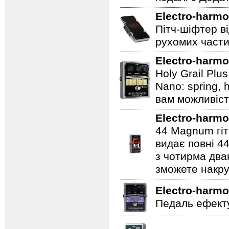
Electro-harmo
Пітч-шіфтер ві
рухомих части
Electro-harmo
Holy Grail Plu
Nano: spring, 
вам можливіст
Electro-harmo
44 Magnum гіт
видає повні 44
з чотирма два
зможете накру
Electro-harmo
Педаль ефекту