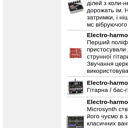
ділей з коли-
дорожать ім. 
затримки, і н
мс вібруючого 
Electro-harmo
Перший поліфо
пристосували 
струнної гітар
Звучання церк
використовува
Electro-harmo
Гітарна / бас-
Electro-harmo
Microsynth ст
його чуємо в з
класичних ван