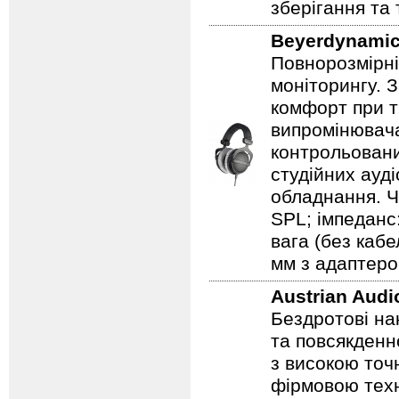
зберігання та
Beyerdynami
Повнорозмірні
моніторингу. 
комфорт при т
випромінювача
контрольовани
студійних ауд
обладнання. Ча
SPL; імпеданс
вага (без кабе
мм з адаптеро
Austrian Aud
Бездротові на
та повсякденн
з високою точ
фірмовою техн