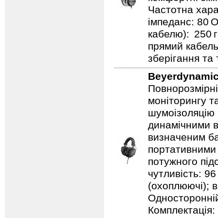
Частотна харак
імпеданс: 80 О
кабелю): 250 г
прямий кабель
зберігання та
Beyerdynami
Повнорозмірні
моніторингу т
шумоізоляцію 
динамічними в
визначеним ба
портативними 
потужного під
чутливість: 96
(охоплюючі); в
Односторонній
Комплектація: