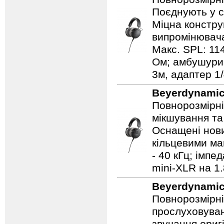
Поєднують у с
Міцна констру
випромінювач
Макс. SPL: 114
Ом; амбушури: 
3м, адаптер 1
Beyerdynami
Повнорозмірні
мікшування та 
Оснащені нов
кільцевими ма
- 40 кГц; імпе
mini-XLR на 1.
Beyerdynami
Повнорозмірні
прослуховуван