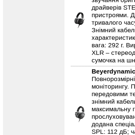
звучання ориг
драйверів STE
пристроями. Д
тривалого часу
Знімний кабел
характеристика
вага: 292 г. В
XLR – стереод
сумочка на шн
Beyerdynami
Повнорозмірні
моніторингу. 
передовими те
знімний кабел
максимальну г
прослуховуван
додана спеціа
SPL: 112 дБ; ч