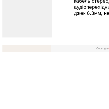
кабель стерео
аудіоперехідни
джек 6.3мм, н
Copyright