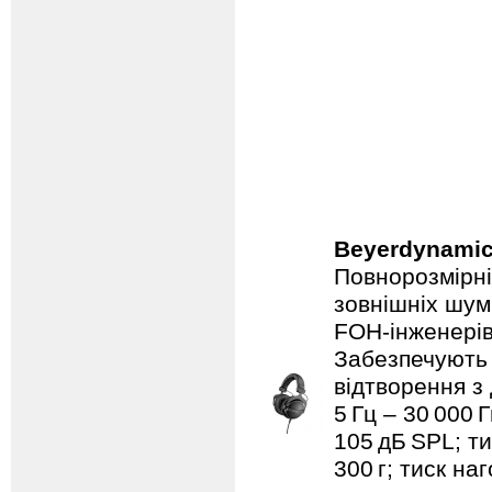
Beyerdynami
Повнорозмірні
зовнішніх шум
FOH‑інженерів
Забезпечують 
відтворення з
5 Гц – 30 000 
105 дБ SPL; ти
300 г; тиск на