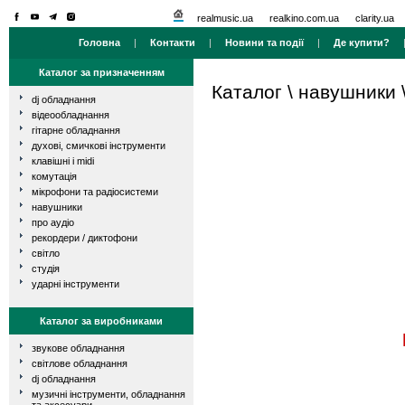
realmusic.ua
realkino.com.ua
clarity.ua
Головна
|
Контакти
|
Новини та події
|
Де купити?
Каталог за призначенням
Каталог
\
навушники
dj обладнання
відеообладнання
гітарне обладнання
духові, смичкові інструменти
клавішні і midi
комутація
мікрофони та радіосистеми
навушники
про аудіо
рекордери / диктофони
світло
студія
ударні інструменти
Каталог за виробниками
звукове обладнання
світлове обладнання
dj обладнання
музичні інструменти, обладнання