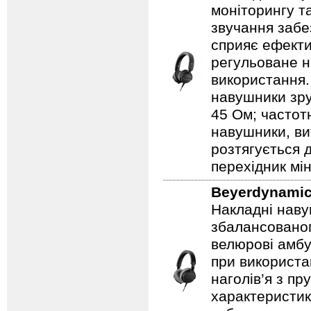
моніторингу т
звучання забез
сприяє ефекти
регульоване н
використання.
навушники зру
45 Ом; частотн
навушники, ви
розтягується д
перехідник мі
Beyerdynami
Накладні наву
збалансованог
велюрові амбу
при використа
наголів’я з пр
характеристика