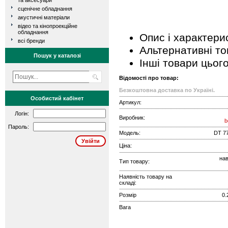
та аксесуари
сценічне обладнання
акустичні матеріали
відео та кінопроекційне
обладнання
Опис і характери
всі бренди
Альтернативні т
Пошук у каталозі
Інші товари цьог
Відомості про товар:
Безкоштовна доставка по Україні.
Особистий кабінет
Артикул:
Логін:
Виробник:
b
Пароль:
Модель:
DT 7
Ціна:
нав
Тип товару:
Наявність товару на
складі:
Розмір
0.
Вага