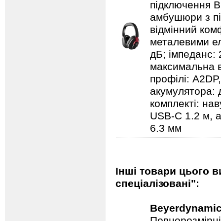
підключення Bl
амбушюри з пі
відмінний ком
металевими ел
дБ; імпеданс: 
максимальна вх
профілі: A2DP
акумулятора: д
комплекті: на
USB-C 1.2 м, 
6.3 мм
Інші товари цього в
спеціалізовані":
Beyerdynami
Повнорозмірні