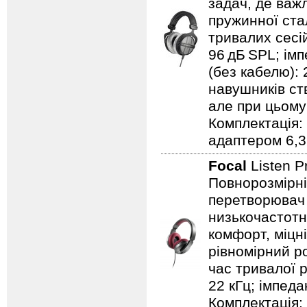
задач, де важ
пружинної ста
тривалих сесій
96 дБ SPL; імп
(без кабелю): 
навушників ст
але при цьому
Комплектація: 
адаптером 6,3
Focal
Listen 
Повнорозмірні 
перетворювач 
низькочастотну
комфорт, міцн
рівномірний ро
час тривалої ро
22 кГц; імпеда
Комплектація: