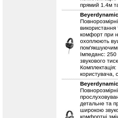
прямий 1.4м т
Beyerdynami
Повнорозмірні
використання 
комфорт при н
охоплюють вуш
пом'якшуючими
Імпеданс: 250
звукового тиск
Комплектація: 
користувача, 
Beyerdynami
Повнорозмірні
прослуховуван
детальне та п
широкою звуко
комфортні змі