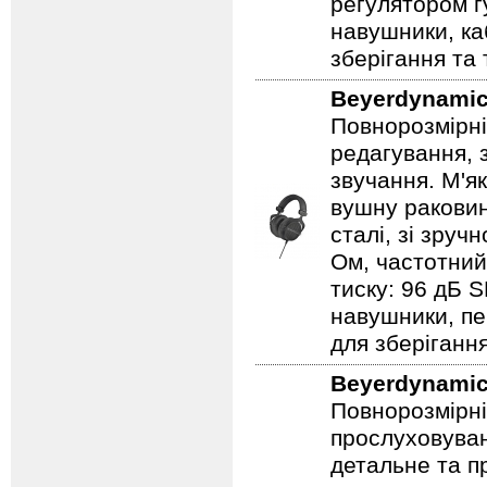
регулятором гу
навушники, ка
зберігання та
Beyerdynami
Повнорозмірні
редагування, 
звучання. М'я
вушну раковин
сталі, зі зруч
Ом, частотний
тиску: 96 дБ S
навушники, пер
для зберіганн
Beyerdynami
Повнорозмірні
прослуховуван
детальне та п