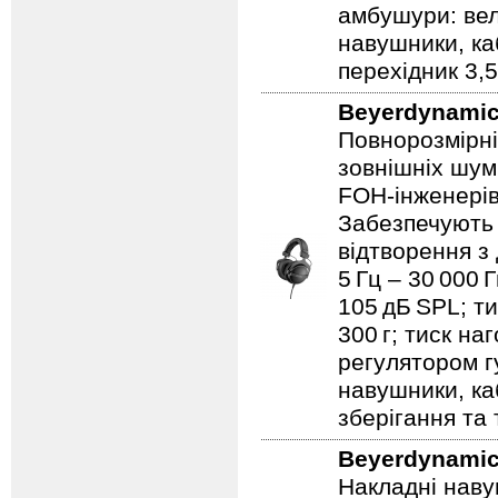
амбушури: велю
навушники, ка
перехідник 3,
Beyerdynami
Повнорозмірні
зовнішніх шум
FOH‑інженерів
Забезпечують 
відтворення з
5 Гц – 30 000 
105 дБ SPL; ти
300 г; тиск на
регулятором гу
навушники, ка
зберігання та
Beyerdynami
Накладні наву