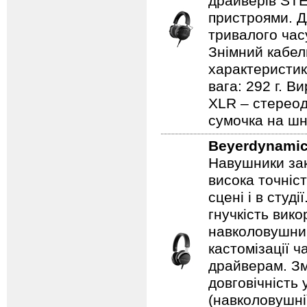
драйверів STE
пристроями. Д
тривалого часу
Знімний кабел
характеристика
вага: 292 г. В
XLR – стереод
сумочка на шн
Beyerdynami
Навушники зак
висока точніс
сцені і в студ
гнучкість вик
навколовушним
кастомізації 
драйверам. Зм
довговічність 
(навколовушні)