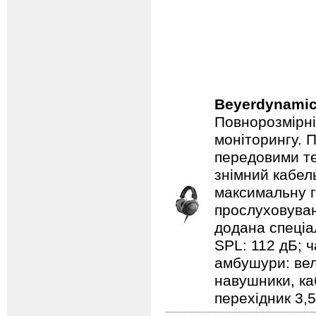
Beyerdynami
Повнорозмірні
моніторингу. 
передовими те
знімний кабел
максимальну г
прослуховуван
додана спеціа
SPL: 112 дБ; ч
амбушури: велю
навушники, ка
перехідник 3,