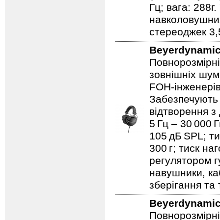
Гц; вага: 288
навколовушних
стереоджек 3,
Beyerdynami
Повнорозмірні
зовнішніх шум
FOH‑інженерів
Забезпечують 
відтворення з
5 Гц – 30 000 
105 дБ SPL; ти
300 г; тиск на
регулятором гу
навушники, ка
зберігання та
Beyerdynami
Повнорозмірні