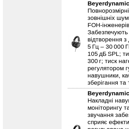
Beyerdynami
Повнорозмірні
зовнішніх шум
FOH‑інженерів
Забезпечують 
відтворення з
5 Гц – 30 000 
105 дБ SPL; ти
300 г; тиск на
регулятором гу
навушники, ка
зберігання та
Beyerdynami
Накладні наву
моніторингу т
звучання забез
сприяє ефекти