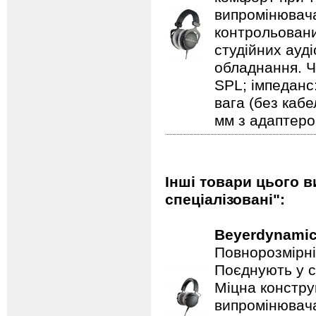
випромінювача
контрольовани
студійних ауд
обладнання. Ча
SPL; імпеданс
вага (без кабе
мм з адаптеро
Інші товари цього в
спеціалізовані":
Beyerdynami
Повнорозмірні
Поєднують у с
Міцна констру
випромінювач