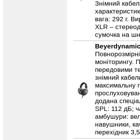
Знімний кабел
характеристика
вага: 292 г. В
XLR – стереод
сумочка на шн
Beyerdynami
Повнорозмірні
моніторингу. 
передовими те
знімний кабел
максимальну г
прослуховуван
додана спеціа
SPL: 112 дБ; ч
амбушури: велю
навушники, ка
перехідник 3,