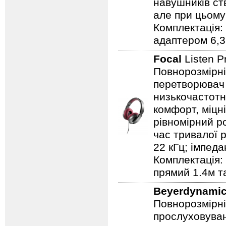
навушників ст
але при цьому
Комплектація: 
адаптером 6,3
Focal
Listen 
Повнорозмірні 
перетворювач 
низькочастотну
комфорт, міцн
рівномірний ро
час тривалої ро
22 кГц; імпеда
Комплектація:
прямий 1.4м т
Beyerdynami
Повнорозмірні
прослуховуван