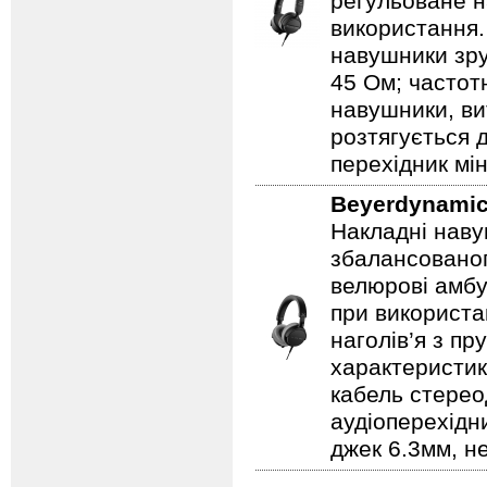
регульоване н
використання.
навушники зру
45 Ом; частотн
навушники, ви
розтягується д
перехідник мі
Beyerdynami
Накладні наву
збалансованог
велюрові амбу
при використа
наголів’я з пр
характеристика
кабель стерео
аудіоперехідни
джек 6.3мм, н