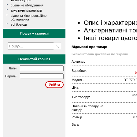
та аксесуари
сценічне обладнання
акустичні матеріали
відео та кінопроекційне
обладнання
Опис і характери
всі бренди
Альтернативні т
Пошук у каталозі
Інші товари цьог
Відомості про товар:
Безкоштовна доставка по Україні.
Особистий кабінет
Артикул:
Логін:
Виробник:
b
Пароль:
Модель:
DT 770 
Ціна:
нав
Тип товару:
Наявність товару на
складі:
Розмір
0.
Вага