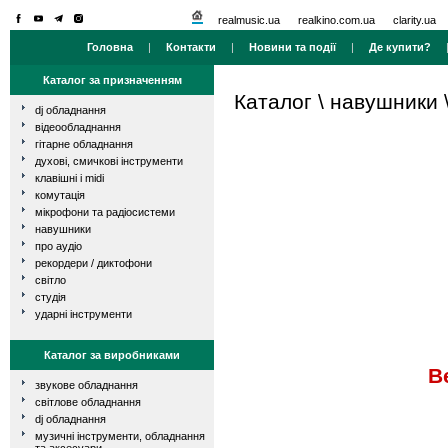
realmusic.ua
realkino.com.ua
clarity.ua
Головна
|
Контакти
|
Новини та події
|
Де купити?
Каталог за призначенням
Каталог
\
навушники
dj обладнання
відеообладнання
гітарне обладнання
духові, смичкові інструменти
клавішні і midi
комутація
мікрофони та радіосистеми
навушники
про аудіо
рекордери / диктофони
світло
студія
ударні інструменти
Каталог за виробниками
B
звукове обладнання
світлове обладнання
dj обладнання
музичні інструменти, обладнання