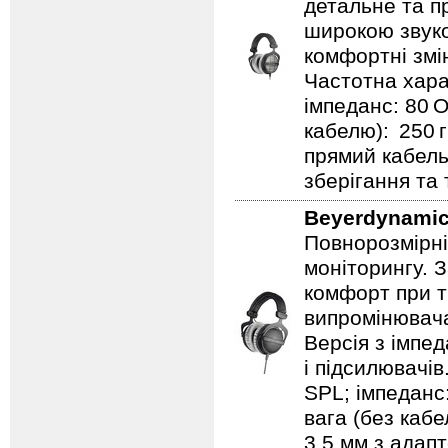
детальне та п
широкою звуко
комфортні змі
Частотна харак
імпеданс: 80 О
кабелю): 250 г
прямий кабель
зберігання та
Beyerdynami
Повнорозмірні
моніторингу. 
комфорт при т
випромінювача
Версія з імпе
і підсилювачів
SPL; імпеданс
вага (без кабе
3,5 мм з адап