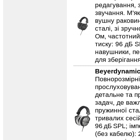
редагування, 
звучання. М'я
вушну раковин
сталі, зі зруч
Ом, частотний
тиску: 96 дБ S
навушники, пер
для зберіганн
Beyerdynami
Повнорозмірні
прослуховуван
детальне та п
задач, де важ
пружинної ста
тривалих сесій
96 дБ SPL; імп
(без кабелю): 