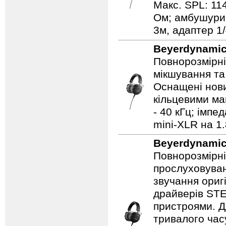
Макс. SPL: 114
Ом; амбушури: 
3м, адаптер 1
Beyerdynami
Повнорозмірні
мікшування та 
Оснащені нов
кільцевими ма
- 40 кГц; імпе
mini-XLR на 1.
Beyerdynami
Повнорозмірні
прослуховуван
звучання ориг
драйверів STE
пристроями. Д
тривалого часу