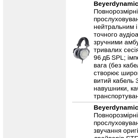
Beyerdynami
Повнорозмірні
прослуховуван
нейтральним і
точного аудіоа
зручними амбу
тривалих сесія
96 дБ SPL; ім
вага (без кабе
створює широк
витий кабель 3
навушники, каб
транспортува
Beyerdynami
Повнорозмірні
прослуховуван
звучання ориг