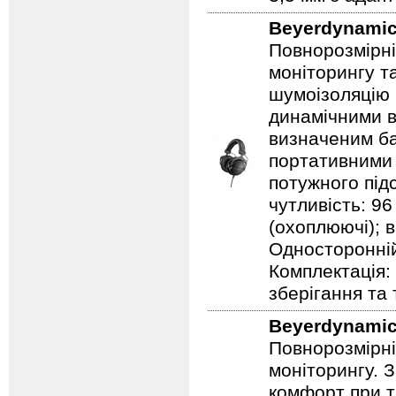
Beyerdynami
Повнорозмірні
моніторингу т
шумоізоляцію 
динамічними в
визначеним ба
портативними 
потужного під
чутливість: 96
(охоплюючі); в
Односторонній
Комплектація:
зберігання та
Beyerdynami
Повнорозмірні
моніторингу. 
комфорт при т