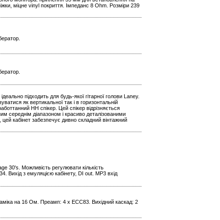
ніжки, міцне vinyl покриття. Імпеданс 8 Ohm. Розміри 239
бератор.
бератор.
 ідеально підходить для будь-якої гітарної голови Laney.
уватися як вертикальної так і в горизонтальній
аботтанний HH спікер. Цей спікер відрізняється
им середнім діапазоном і красиво деталізованими
цей кабінет забезпечує дивно складний вінтажний
age 30's. Можливість регулювати кількість
. Вихід з емуляцією кабінету, DI out. МР3 вхід
наміка на 16 Ом. Преамп: 4 x ECC83. Вихідний каскад: 2