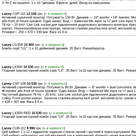
3: Hi-Z інструмент. 1 x 10 "динамік. Ефекти: ділей. Вихід на навушники.
Laney
CXP-110
12 150
грн. (
є в наявності
)
Активний сценічний монітор. Потужність 130 Вт. Динамік — 10" woofer + HF tweeter. Може
або front of house speaker. Один канал. Вхід — balanced Mic input та ¼" jack Line inpu
78 Hz – 20 kHz. Line Link socket для підключення додаткового активного монітора. Кріп
корпус. Низькопрофільна конструкція, захисна сталева решітка kick-proof, металеві кут
Розміри— 250 × 470 × 330 мм. Вага 10.4 кг.
Laney
LG35R
10 800
грн. (
є в наявності
)
Комбо серії "LG". 1 x 10 дюймовий динамік. 35 Ватт. Ревербератор.
Laney
LX35R
10 530
грн. (
є в наявності
)
Гітарний транзисторний комбо серії "LХ" .35 Ватт. 1х10 кастом динамік. 35 Ватт. Ревер
Laney
CXP-108
10 530
грн. (
є в наявності
)
Активний сценічний монітор. Потужність 80 Вт. Динамік — 8" woofer + dual concentric d
fill monitor або front of house speaker. Один канал. Вхід — balanced Mic input та ¼" jac
Частотний діапазон 78 Hz – 20 kHz. Line Link socket для підключення додаткового акт
стійку. Front ported корпус. Захисна сталева решітка kick-proof, металеві кути, гумові 
× 428 × 307 мм. Вага 8.5 кг.
Laney
LX35R-RED
10 530
грн. (
є в наявності
)
Гітарний транзисторний комбо серії "LХ" .35 Ватт. 1х10 кастом динамік. 35 Ватт. Ревер
Laney
CUB-112
9 990
грн. (
є в наявності
)
Цей кабінет 1 x 12 з відкритою задньою стінкою легкий і зручний в транспортуванні. Він
Цей кабінет забезпечує чистий вінтажний тон в невеликому форматі і може використов