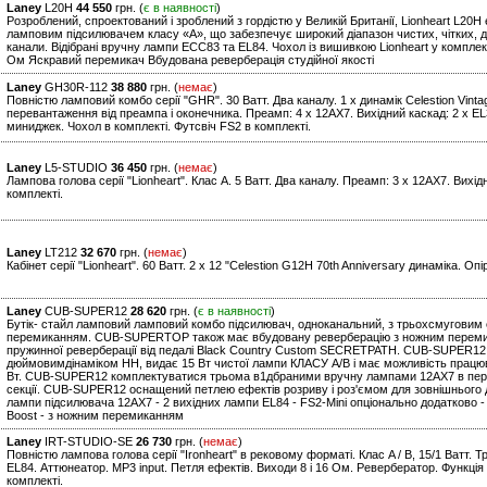
Laney
L20H
44 550
грн. (
є в наявності
)
Розроблений, спроектований і зроблений з гордістю у Великій Британії, Lionheart L2
ламповим підсилювачем класу «А», що забезпечує широкий діапазон чистих, чітких, дин
канали. Відібрані вручну лампи ECC83 та EL84. Чохол із вишивкою Lionheart у комплект
Ом Яскравий перемикач Вбудована реверберація студійної якості
Laney
GH30R-112
38 880
грн. (
немає
)
Повністю ламповий комбо серії "GHR". 30 Ватт. Два каналу. 1 x динамік Celestion Vinta
перевантаження від преампа і оконечника. Преамп: 4 x 12AX7. Вихідний каскад: 2 x EL34
миниджек. Чохол в комплекті. Футсвіч FS2 в комплекті.
Laney
L5-STUDIO
36 450
грн. (
немає
)
Лампова голова серії "Lionheart". Клас А. 5 Ватт. Два каналу. Преамп: 3 x 12AX7. Вихід
комплекті.
Laney
LT212
32 670
грн. (
немає
)
Кабінет серії "Lionheart". 60 Ватт. 2 x 12 "Celestion G12H 70th Anniversary динаміка. Опі
Laney
CUB-SUPER12
28 620
грн. (
є в наявності
)
Бутік- стайл ламповий ламповий комбо підсилювач, одноканальний, з трьохсмуговим
перемиканням. CUB-SUPERTOP також має вбудовану реверберацію з ножним перемик
пружинної реверберації від педалі Black Country Custom SECRETPATH. CUB-SUPER12
дюймовимдінаміком HH, видає 15 Вт чистої лампи КЛАСУ A/B і має можливість працюва
Вт. CUB-SUPER12 комплектуватися трьома в1дбраними вручну лампами 12AX7 в перед
секції. CUB-SUPER12 оснащений петлею ефектів розриву і роз'ємом для зовнішнього ди
лампи підсилювача 12AX7 - 2 вихідних лампи EL84 - FS2-Mini опціонально додатково -
Boost - з ножним перемиканням
Laney
IRT-STUDIO-SE
26 730
грн. (
немає
)
Повністю лампова голова серії "Ironheart" в рековому форматі. Клас A / B, 15/1 Ватт. 
EL84. Аттюнеатор. MP3 input. Петля ефектів. Виходи 8 і 16 Ом. Ревербератор. Функці
комплекті.