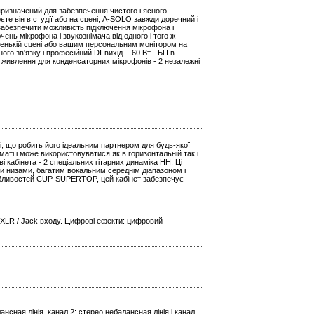
 призначений для забезпечення чистого і ясного
єте він в студії або на сцені, A-SOLO завжди доречний і
 забезпечити можливість підключення мікрофона і
чень мікрофона і звукознімача від одного і того ж
ленькій сцені або вашим персональним монітором на
о зв'язку і професійний DI-вихід. - 60 Вт - БП в
е живлення для конденсаторних мікрофонів - 2 незалежні
ні, що робить його ідеальним партнером для будь-якої
аті і може використовуватися як в горизонтальній так і
кабінета - 2 спеціальних гітарних динаміка HH. Ці
и низами, багатим вокальним середнім діапазоном і
обливостей CUP-SUPERTOP, цей кабінет забезпечує
 XLR / Jack входу. Цифрові ефекти: цифровий
ансная лінія, канал 2: стерео небалансная лінія і канал