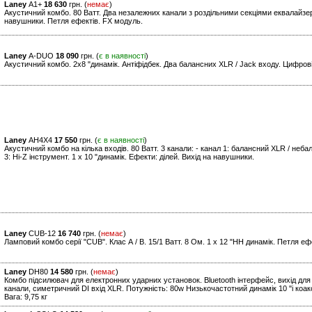
Laney
A1+
18 630
грн. (
немає
)
Акустичний комбо. 80 Ватт. Два незалежних канали з роздільними секціями еквалайзера
навушники. Петля ефектів. FX модуль.
Laney
A-DUO
18 090
грн. (
є в наявності
)
Акустичний комбо. 2х8 "динамік. Антіфідбек. Два балансних XLR / Jack входу. Цифров
Laney
AH4X4
17 550
грн. (
є в наявності
)
Акустичний комбо на кілька входів. 80 Ватт. 3 канали: - канал 1: балансний XLR / небал
3: Hi-Z інструмент. 1 x 10 "динамік. Ефекти: ділей. Вихід на навушники.
Laney
CUB-12
16 740
грн. (
немає
)
Ламповий комбо серії "CUB". Клас А / В. 15/1 Ватт. 8 Ом. 1 x 12 "HH динамік. Петля еф
Laney
DH80
14 580
грн. (
немає
)
Комбо підсилювач для електронних ударних установок. Bluetooth інтерфейс, вихід для 
канали, симетричний DI вхід XLR. Потужність: 80w Низькочастотний динамік 10 "і коак
Вага: 9,75 кг