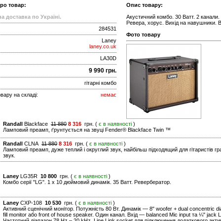
про товар:
Опис товару:
а доставка по Україні.
Акустичний комбо. 30 Ватт. 2 канали.
Ревера, хорус. Вихід на навушники. В
284531
Фото товару
Laney
laney.co.uk
LA30D
9 990 грн.
гітарні комбо
вару на складі:
немає
Randall
Blackface
11 880
8 316
грн. (
є в наявності
)
Ламповий преамп, ґрунтується на звуці Fender® Blackface Twin ™
Randall
CLNA
11 880
8 316
грн. (
є в наявності
)
Ламповий преамп, дуже теплий і округлий звук, найбільш підходящий для гітаристів гра
звук.
Laney
LG35R
10 800
грн. (
є в наявності
)
Комбо серії "LG". 1 x 10 дюймовий динамік. 35 Ватт. Ревербератор.
Laney
CXP-108
10 530
грн. (
є в наявності
)
Активний сценічний монітор. Потужність 80 Вт. Динамік — 8" woofer + dual concentric d
fill monitor або front of house speaker. Один канал. Вхід — balanced Mic input та ¼" jac
Частотний діапазон 78 Hz – 20 kHz. Line Link socket для підключення додаткового акт