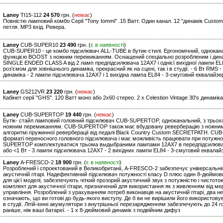
Laney
TI15-112
24 570
грн. (
немає
)
Повністю ламповий комбо Серії "Tony Iommi" .15 Ватт. Один канал. 12 "динамік Custom
петля. MP3 вхід. Ревера.
Laney
CUB-SUPER10
23 490
грн. (
є в наявності
)
CUB-SUPER10 - це комбо підсилювач ALL-TUBE в бутик-стилі. Ергономічний, однокан
функцією BOOST з ножним перемиканням. Оснащений спеціально розробленим і дин
SINGLE ENDED CLASS A від 2 ламп предпідсилювача 12AX7 і однієї вихідної лампи E
роз'ємом для зовнішнього динаміка, прекрасний як на сцені, так і в студії. - 6 Вт RMS
динаміка - 2 лампи підсилювача 12AX7 і 1 вихідна лампа EL84 - 3-смуговий еквалайзе
Laney
GS212VR
23 220
грн. (
немає
)
Кабінет серії "GHS". 120 Ватт моно або 2х60 стерео. 2 x Celestion Vintage 30's динамік
Laney
CUB-SUPERTOP
19 440
грн. (
немає
)
Бутік- стайл ламповий головний підсилювач CUB-SUPERTOP, одноканальний, з трьох
ножним перемиканням. CUB-SUPERTOP також має вбудовану реверберацію з ножним
алгоритмі пружинної реверберації від педалі Black Country Custom SECRETPATH. CU
форматі переносного головного підсилювача і має можливість працювати при потужност
SUPERTOP комплектуватися трьома выдыбраними лампами 12AX7 в передпідсилювачі і 
або <1 Вт - 3 лампи підсилювача 12AX7 - 2 вихідних лампи EL84 - 3-смуговий еквалай
Laney
A-FRESCO-2
18 900
грн. (
є в наявності
)
Розроблений і спроектований в Великобританії, A-FRESCO-2 забезпечує універсальність
акустичній гітарі. Надефективний підсилювач потужності класу D плюс один 8-дюймо
для цієї моделі, забезпечують чіткий прозорий акустичний звук з потужністю і чистот
комплект для акустичної гітари, призначений для використання як з живленням від мере
управління. Розроблений з урахуванням потреб виконавців на акустичній гітарі, два н
означають, що ви готові до будь-якого виступу. Де б ви не вирішили його використову
в студії. Літій-іонні акумулятори з внутрішньої перезарядженням забезпечують до 24 г
раніше, ніж ваші батареї. - 1 x 8-дюймовий динамік з подвійним дифуз