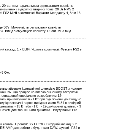
0H є 20-ватним паралельним однотактним повністю
амічних і відкритих гітарних тонів. 20 Вт RMS 2
і FS2-МІНІ в комплекті Варіанти імпедансу 4, 8 чи 16
ge 30's. Можливість регулювати кількість
. Вихід з емуляцією кабінету, DI out. МР3 вхід
ний каскад: 1 x EL84. Чохол в комплекті. Футсвіч FS2 в
р 8 Ом.
 еквалайзером і динамічної функцією BOOST з ножним
анням, що працює на високо оціненому алгоритмі
, оснащений спеціально розробленим 12-
ти при потужності <1 Вт при підключенні до входу <1
підсилювачі і парою вихідних ламп EL84 в вихідний
наміка. - 15 Вт або <1 Вт - 12-дюймовий драйвер - 3
 Роз'єм для зовнішнього динаміка - Вбудований Pre
Три канали. Преамп: 3 x ECC83. Вихідний каскад: 2 x
я RE-AMP для роботи з будь-яким DAW. Футсвіч FS4 в