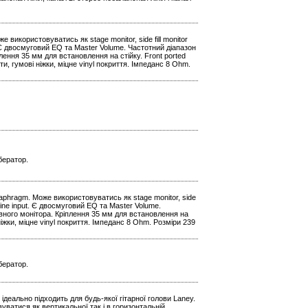
 використовуватись як stage monitor, side fill monitor
t. Є двосмуговий EQ та Master Volume. Частотний діапазон
лення 35 мм для встановлення на стійку. Front ported
и, гумові ніжки, міцне vinyl покриття. Імпеданс 8 Ohm.
бератор.
iaphragm. Може використовуватись як stage monitor, side
k Line input. Є двосмуговий EQ та Master Volume.
ивного монітора. Кріплення 35 мм для встановлення на
ніжки, міцне vinyl покриття. Імпеданс 8 Ohm. Розміри 239
бератор.
 ідеально підходить для будь-якої гітарної голови Laney.
уватися як вертикальної так і в горизонтальній