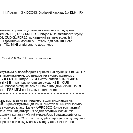
 HH. Преамп: 3 x ECC83. Вихідний каскад: 2 x EL84. FX
альний, з трьохсмуговим еквалайзером і чудовою
аміком HH, CUB-SUPER10 видає 6 Вт лампового звуку
L84. CUB-SUPER10, оснащений петлею ефектів і
 - 10-дюймовий драйвер - Роз'єм для зовнішнього
р - FS1-MINI опціонально додатково
а. Опір 8/16 Ом. Чохол в комплекті.
смуговим еквалайзером і динамічної функцією BOOST, з
 перемиканням, що працює на високо оціненому
B-SUPERTOP видає 15 Вт чистої лампи КЛАСУ A/B в
і <1 Вт при підключенні до входу <1 Вт. CUB-
парою вихідних ламп EL84 в вихідний секції. 15 Вт
зер - FS2-MINI опціонально додатково
, портативність і надійність для виконавців на
вий широкосмуговий динамік, виготовлений спеціально
ою високого класу. Laney A-FRESCO-2 - це компактний
жі, так і від батареї, з рядом зручних елементів
езалежні канали, чуйний еквалайзер і додатковий канал
вати, A-FRESCO-2 так само добре працює на вулиці, як і
один роботи в будь-якому місці. День закінчиться