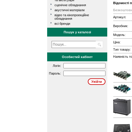
та аксесуари
Відомості 
сценічне обладнання
акустичні матеріали
Безкоштовн
відео та кінопроекційне
Артикул:
обладнання
всі бренди
Виробник:
Пошук у каталозі
Модель:
Ціна:
Тип товару:
Наявність то
Особистий кабінет
Логін:
Пароль: