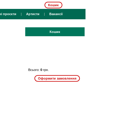
Кошик
ні проєкти
|
Артисти
|
Вакансії
Кошик
Всього:
0
грн.