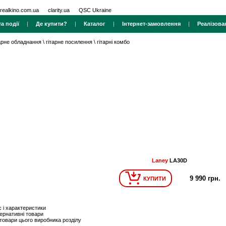
realkino.com.ua
clarity.ua
QSC Ukraine
а події
|
Де купити?
|
Каталог
|
Інтернет-замовлення
|
Реалізова
тарне обладнання
\
гітарне посилення
\
гітарні комбо
Laney
LA30D
9 990 грн.
КУПИТИ
 і характеристики
ернативні товари
 товари цього виробника розділу