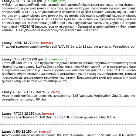
Laney
A-SOLO
14 580
грн. (
є в наявності
)
A-Solo - це професійний, компактний і портативний підсилювач для акустичної гітари,
посиленого звуку акустичної гітари там, де це необхідно. Незалежно від того, чи працю
прекрасний. A-SOLO має дві повністю незалежних лінійки каналів. Досить гнучкі, щоб
інструменту, двох різних акустичних інструментів або навіть комбінації окремих підклю
інструмента. В рівній мірі A-SOLO може бути вашим основним джерелом звуку на ма
великих сценах. A-Solo оснащений сценічними функціями, такими як усунення зворотног
комплекті - FS2-MINI (продається як аксесуар) - Закритий дизайн кабінету - Фантомн
канали - 1 X 8-дюймовий широкосмуговий коаксіальний спікер.
Laney
LX65R
13 770
грн. (
немає
)
Гітарний транзисторний комбо серії "LХ". 65 Ватт. 1х12 кастом динамік. Ревербератор.
Laney
CUB-212
13 230
грн. (
є в наявності
)
Гітарний кабінет 2 x 12 з відкритою задньою стінкою легкий і зручний в транспортуван
гітарної голови Laney. Цей кабінет забезпечує чистий вінтажний тон в невеликому форм
в вертикальній орієнтації. Також є ідеальним комплектом для CUB-SUPERTOP. В основі 
драйвери відрізняються надзвичайно деталізованими і складними обертонами, теплим
прекрасно деталізованими верхніми частотами. Використовуваний для розкриття ос
дивно складний вінтажний тривимірний тон.
Laney
A-FRESCO
12 150
грн. (
немає
)
Акустичний комбо з автономним живленням. 1х8 "динамік. Антіфідбек. Два балансних
ревербератор, хорус. 60 Ватт.
Laney
IRT212
12 150
грн. (
немає
)
Кабінет серії "Ironheart". 160 Ватт. 2 x 12 "HH Custom динаміка. Опір 8 Ом.
Laney
AH80
12 150
грн. (
немає
)
Акустичний комбо на кілька входів. 80 Ватт. 3 канали: - канал 1: балансний XLR / небал