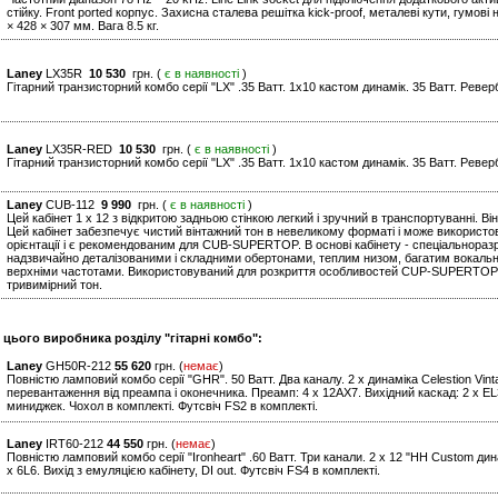
стійку. Front ported корпус. Захисна сталева решітка kick-proof, металеві кути, гумові 
× 428 × 307 мм. Вага 8.5 кг.
Laney
LX35R
10 530
грн. (
є в наявності
)
Гітарний транзисторний комбо серії "LХ" .35 Ватт. 1х10 кастом динамік. 35 Ватт. Ревер
Laney
LX35R-RED
10 530
грн. (
є в наявності
)
Гітарний транзисторний комбо серії "LХ" .35 Ватт. 1х10 кастом динамік. 35 Ватт. Ревер
Laney
CUB-112
9 990
грн. (
є в наявності
)
Цей кабінет 1 x 12 з відкритою задньою стінкою легкий і зручний в транспортуванні. Він
Цей кабінет забезпечує чистий вінтажний тон в невеликому форматі і може використов
орієнтації і є рекомендованим для CUB-SUPERTOP. В основі кабінету - спеціальноразр
надзвичайно деталізованими і складними обертонами, теплим низом, багатим вокальн
верхніми частотами. Використовуваний для розкриття особливостей CUP-SUPERTOP, 
тривимірний тон.
 цього виробника розділу "гітарні комбо":
Laney
GH50R-212
55 620
грн. (
немає
)
Повністю ламповий комбо серії "GHR". 50 Ватт. Два каналу. 2 x динаміка Celestion Vint
перевантаження від преампа і оконечника. Преамп: 4 x 12AX7. Вихідний каскад: 2 x EL34
миниджек. Чохол в комплекті. Футсвіч FS2 в комплекті.
Laney
IRT60-212
44 550
грн. (
немає
)
Повністю ламповий комбо серії "Ironheart" .60 Ватт. Три канали. 2 x 12 "HH Custom ди
x 6L6. Вихід з емуляцією кабінету, DI out. Футсвіч FS4 в комплекті.