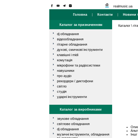
realmusic.ua
Головна
|
Контакти
|
Новини т
Каталог за призначенням
Каталог
\
гі
dj обладнання
відеообладнання
гітарне обладнання
духові, смичкові інструменти
клавішні і midi
комутація
мікрофони та радіосистеми
навушники
про аудіо
рекордери / диктофони
світло
студія
ударні інструменти
Каталог за виробниками
звукове обладнання
світлове обладнання
Опис
dj обладнання
Альт
Інші
музичні інструменти, обладнання