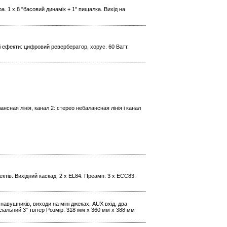
. 1 x 8 "басовий динамік + 1" пищалка. Вихід на
і ефекти: цифровий ревербератор, хорус. 60 Ватт.
ансная лінія, канал 2: стерео небалансная лінія і канал
ектів. Вихідний каскад: 2 x EL84. Преамп: 3 x ECC83.
навушників, виходи на міні джеках, AUX вхід, два
сіальний 3" твітер Розмір: 318 мм x 360 мм x 388 мм