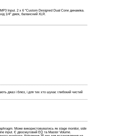
 MP3 Input. 2 х 6 "Custom Designed Dual Cone динаміка.
хід 1/4" джек, балансний XLR.
ють джаз і блюз, і для тих хто шукає глибокий чистий
iaphragm. Може використовуватись як stage monitor, side
k Line input. Є двосмуговий EQ та Master Volume.
ивного монітора. Кріплення 35 мм для встановлення на