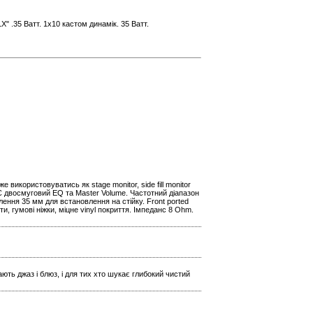
Х" .35 Ватт. 1х10 кастом динамік. 35 Ватт.
 використовуватись як stage monitor, side fill monitor
t. Є двосмуговий EQ та Master Volume. Частотний діапазон
лення 35 мм для встановлення на стійку. Front ported
и, гумові ніжки, міцне vinyl покриття. Імпеданс 8 Ohm.
ють джаз і блюз, і для тих хто шукає глибокий чистий