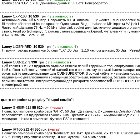
Комбо серії "LG". 1 x 10 дюймовий динамік. 35 Ватт. Ревербератор.
Laney
CXP-108
10 530
грн. (
є в наявності
)
Активний сценічний монітор. Потужність 80 Вт. Динамік — 8" woofer + dual concentric d
fill monitor або front of house speaker. Один канал. Вхід — balanced Mic input та ¼" jac
Частотний діапазон 78 Hz – 20 kHz. Line Link socket для підключення додаткового акт
стійку. Front ported корпус. Захисна сталева решітка kick-proof, металеві кути, гумові 
× 428 × 307 мм. Вага 8.5 кг.
Laney
LX35R-RED
10 530
грн. (
є в наявності
)
Гітарний транзисторний комбо серії "LХ" .35 Ватт. 1х10 кастом динамік. 35 Ватт. Ревер
Laney
CUB-112
9 990
грн. (
є в наявності
)
Цей кабінет 1 x 12 з відкритою задньою стінкою легкий і зручний в транспортуванні. Він
Цей кабінет забезпечує чистий вінтажний тон в невеликому форматі і може використов
орієнтації і є рекомендованим для CUB-SUPERTOP. В основі кабінету - спеціальноразр
надзвичайно деталізованими і складними обертонами, теплим низом, багатим вокальн
верхніми частотами. Використовуваний для розкриття особливостей CUP-SUPERTOP, 
тривимірний тон.
 цього виробника розділу "гітарні комбо":
Laney
GH50R-212
55 620
грн. (
немає
)
Повністю ламповий комбо серії "GHR". 50 Ватт. Два каналу. 2 x динаміка Celestion Vint
перевантаження від преампа і оконечника. Преамп: 4 x 12AX7. Вихідний каскад: 2 x EL34
миниджек. Чохол в комплекті. Футсвіч FS2 в комплекті.
Laney
IRT60-212
44 550
грн. (
немає
)
Повністю ламповий комбо серії "Ironheart" .60 Ватт. Три канали. 2 x 12 "HH Custom ди
x 6L6. Вихід з емуляцією кабінету, DI out. Футсвіч FS4 в комплекті.