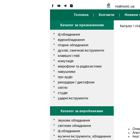
realmusic.ua
Головна
|
Контакти
|
Новини т
Каталог за призначенням
Каталог
\
гі
dj обладнання
відеообладнання
гітарне обладнання
духові, смичкові інструменти
клавішні і midi
комутація
мікрофони та радіосистеми
навушники
про аудіо
рекордери / диктофони
світло
студія
ударні інструменти
Каталог за виробниками
звукове обладнання
світлове обладнання
Опис
dj обладнання
Альт
Інші
музичні інструменти, обладнання