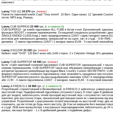
комплекті.
Laney
TI15-112
24 570
грн. (
немає
)
Повністю ламповий комбо Серії "Tony Iommi" .15 Ватт. Один канал. 12 "динамік Custom
петля. MP3 вхід. Ревера.
Laney
CUB-SUPER10
23 490
грн. (
є в наявності
)
CUB-SUPER10 - це комбо підсилювач ALL-TUBE в бутик-стилі. Ергономічний, однокан
функцією BOOST з ножним перемиканням. Оснащений спеціально розробленим і дин
SINGLE ENDED CLASS A від 2 ламп предпідсилювача 12AX7 і однієї вихідної лампи E
роз'ємом для зовнішнього динаміка, прекрасний як на сцені, так і в студії. - 6 Вт RMS
динаміка - 2 лампи підсилювача 12AX7 і 1 вихідна лампа EL84 - 3-смуговий еквалайзе
Laney
GS212VR
23 220
грн. (
немає
)
Кабінет серії "GHS". 120 Ватт моно або 2х60 стерео. 2 x Celestion Vintage 30's динамік
Laney
CUB-SUPERTOP
19 440
грн. (
немає
)
Бутік- стайл ламповий головний підсилювач CUB-SUPERTOP, одноканальний, з трьох
ножним перемиканням. CUB-SUPERTOP також має вбудовану реверберацію з ножним
алгоритмі пружинної реверберації від педалі Black Country Custom SECRETPATH. CU
форматі переносного головного підсилювача і має можливість працювати при потужност
SUPERTOP комплектуватися трьома выдыбраними лампами 12AX7 в передпідсилювачі і 
або <1 Вт - 3 лампи підсилювача 12AX7 - 2 вихідних лампи EL84 - 3-смуговий еквалай
Laney
A-FRESCO-2
18 900
грн. (
є в наявності
)
Розроблений і спроектований в Великобританії, A-FRESCO-2 забезпечує універсальність
акустичній гітарі. Надефективний підсилювач потужності класу D плюс один 8-дюймо
для цієї моделі, забезпечують чіткий прозорий акустичний звук з потужністю і чистот
комплект для акустичної гітари, призначений для використання як з живленням від мере
управління. Розроблений з урахуванням потреб виконавців на акустичній гітарі, два н
означають, що ви готові до будь-якого виступу. Де б ви не вирішили його використову
в студії. Літій-іонні акумулятори з внутрішньої перезарядженням забезпечують до 24 г
раніше, ніж ваші батареї. - 1 x 8-дюймовий динамік з подвійним дифуз