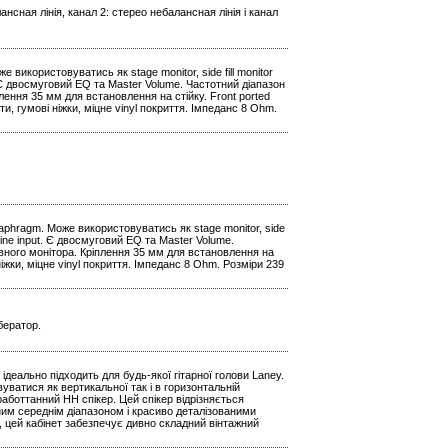
ансная лінія, канал 2: стерео небалансная лінія і канал
 використовуватись як stage monitor, side fill monitor
t. Є двосмуговий EQ та Master Volume. Частотний діапазон
лення 35 мм для встановлення на стійку. Front ported
и, гумові ніжки, міцне vinyl покриття. Імпеданс 8 Ohm.
iaphragm. Може використовуватись як stage monitor, side
k Line input. Є двосмуговий EQ та Master Volume.
ивного монітора. Кріплення 35 мм для встановлення на
ніжки, міцне vinyl покриття. Імпеданс 8 Ohm. Розміри 239
бератор.
 ідеально підходить для будь-якої гітарної голови Laney.
уватися як вертикальної так і в горизонтальній
аботтанний HH спікер. Цей спікер відрізняється
им середнім діапазоном і красиво деталізованими
цей кабінет забезпечує дивно складний вінтажний