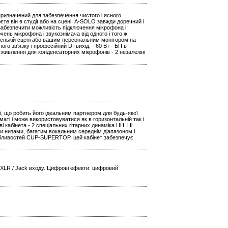
 призначений для забезпечення чистого і ясного
єте він в студії або на сцені, A-SOLO завжди доречний і
 забезпечити можливість підключення мікрофона і
чень мікрофона і звукознімача від одного і того ж
ленькій сцені або вашим персональним монітором на
о зв'язку і професійний DI-вихід. - 60 Вт - БП в
е живлення для конденсаторних мікрофонів - 2 незалежні
ні, що робить його ідеальним партнером для будь-якої
аті і може використовуватися як в горизонтальній так і
кабінета - 2 спеціальних гітарних динаміка HH. Ці
и низами, багатим вокальним середнім діапазоном і
обливостей CUP-SUPERTOP, цей кабінет забезпечує
 XLR / Jack входу. Цифрові ефекти: цифровий