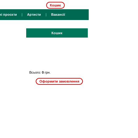
Кошик
ні проєкти
|
Артисти
|
Вакансії
Кошик
Всього:
0
грн.