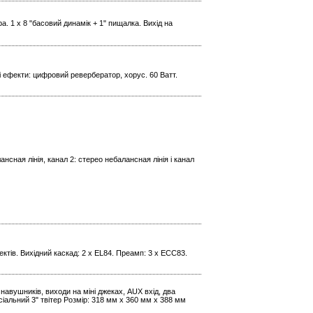
. 1 x 8 "басовий динамік + 1" пищалка. Вихід на
і ефекти: цифровий ревербератор, хорус. 60 Ватт.
ансная лінія, канал 2: стерео небалансная лінія і канал
ектів. Вихідний каскад: 2 x EL84. Преамп: 3 x ECC83.
навушників, виходи на міні джеках, AUX вхід, два
сіальний 3" твітер Розмір: 318 мм x 360 мм x 388 мм