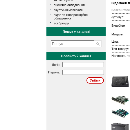
та аксесуари
Відомості 
сценічне обладнання
акустичні матеріали
Безкоштовн
відео та кінопроекційне
Артикул:
обладнання
всі бренди
Виробник:
Пошук у каталозі
Модель:
Ціна:
Тип товару:
Наявність то
Особистий кабінет
Логін:
Пароль: