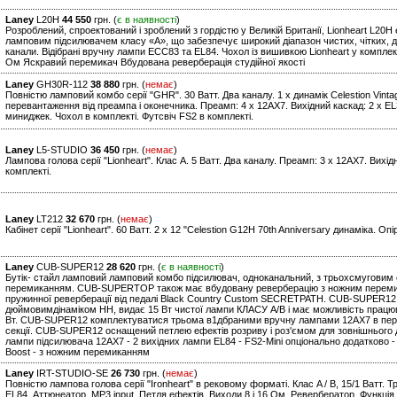
Laney
L20H
44 550
грн. (
є в наявності
)
Розроблений, спроектований і зроблений з гордістю у Великій Британії, Lionheart L2
ламповим підсилювачем класу «А», що забезпечує широкий діапазон чистих, чітких, дин
канали. Відібрані вручну лампи ECC83 та EL84. Чохол із вишивкою Lionheart у комплект
Ом Яскравий перемикач Вбудована реверберація студійної якості
Laney
GH30R-112
38 880
грн. (
немає
)
Повністю ламповий комбо серії "GHR". 30 Ватт. Два каналу. 1 x динамік Celestion Vinta
перевантаження від преампа і оконечника. Преамп: 4 x 12AX7. Вихідний каскад: 2 x EL34
миниджек. Чохол в комплекті. Футсвіч FS2 в комплекті.
Laney
L5-STUDIO
36 450
грн. (
немає
)
Лампова голова серії "Lionheart". Клас А. 5 Ватт. Два каналу. Преамп: 3 x 12AX7. Вихід
комплекті.
Laney
LT212
32 670
грн. (
немає
)
Кабінет серії "Lionheart". 60 Ватт. 2 x 12 "Celestion G12H 70th Anniversary динаміка. Опі
Laney
CUB-SUPER12
28 620
грн. (
є в наявності
)
Бутік- стайл ламповий ламповий комбо підсилювач, одноканальний, з трьохсмуговим
перемиканням. CUB-SUPERTOP також має вбудовану реверберацію з ножним перемик
пружинної реверберації від педалі Black Country Custom SECRETPATH. CUB-SUPER12
дюймовимдінаміком HH, видає 15 Вт чистої лампи КЛАСУ A/B і має можливість працюва
Вт. CUB-SUPER12 комплектуватися трьома в1дбраними вручну лампами 12AX7 в перед
секції. CUB-SUPER12 оснащений петлею ефектів розриву і роз'ємом для зовнішнього ди
лампи підсилювача 12AX7 - 2 вихідних лампи EL84 - FS2-Mini опціонально додатково -
Boost - з ножним перемиканням
Laney
IRT-STUDIO-SE
26 730
грн. (
немає
)
Повністю лампова голова серії "Ironheart" в рековому форматі. Клас A / B, 15/1 Ватт. 
EL84. Аттюнеатор. MP3 input. Петля ефектів. Виходи 8 і 16 Ом. Ревербератор. Функці