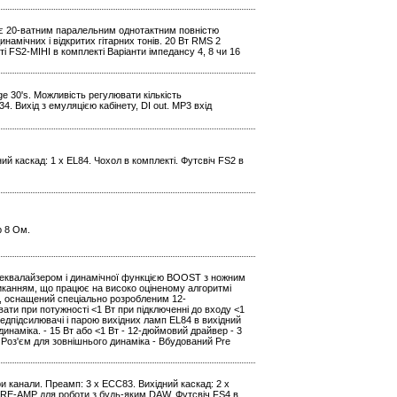
0H є 20-ватним паралельним однотактним повністю
амічних і відкритих гітарних тонів. 20 Вт RMS 2
і FS2-МІНІ в комплекті Варіанти імпедансу 4, 8 чи 16
ge 30's. Можливість регулювати кількість
. Вихід з емуляцією кабінету, DI out. МР3 вхід
ний каскад: 1 x EL84. Чохол в комплекті. Футсвіч FS2 в
р 8 Ом.
 еквалайзером і динамічної функцією BOOST з ножним
анням, що працює на високо оціненому алгоритмі
, оснащений спеціально розробленим 12-
ти при потужності <1 Вт при підключенні до входу <1
підсилювачі і парою вихідних ламп EL84 в вихідний
наміка. - 15 Вт або <1 Вт - 12-дюймовий драйвер - 3
 Роз'єм для зовнішнього динаміка - Вбудований Pre
Три канали. Преамп: 3 x ECC83. Вихідний каскад: 2 x
я RE-AMP для роботи з будь-яким DAW. Футсвіч FS4 в