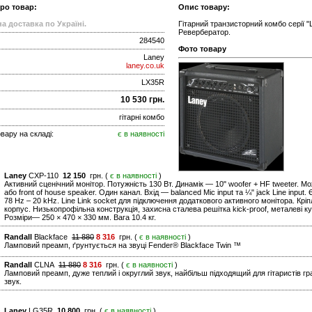
про товар:
Опис товару:
а доставка по Україні.
Гітарний транзисторний комбо серії "L
Ревербератор.
284540
Фото товару
Laney
laney.co.uk
LX35R
10 530 грн.
гітарні комбо
вару на складі:
є в наявності
Laney
CXP-110
12 150
грн. (
є в наявності
)
Активний сценічний монітор. Потужність 130 Вт. Динамік — 10" woofer + HF tweeter. Може
або front of house speaker. Один канал. Вхід — balanced Mic input та ¼" jack Line inpu
78 Hz – 20 kHz. Line Link socket для підключення додаткового активного монітора. Кріп
корпус. Низькопрофільна конструкція, захисна сталева решітка kick-proof, металеві кут
Розміри— 250 × 470 × 330 мм. Вага 10.4 кг.
Randall
Blackface
11 880
8 316
грн. (
є в наявності
)
Ламповий преамп, ґрунтується на звуці Fender® Blackface Twin ™
Randall
CLNA
11 880
8 316
грн. (
є в наявності
)
Ламповий преамп, дуже теплий і округлий звук, найбільш підходящий для гітаристів гра
звук.
Laney
LG35R
10 800
грн. (
є в наявності
)