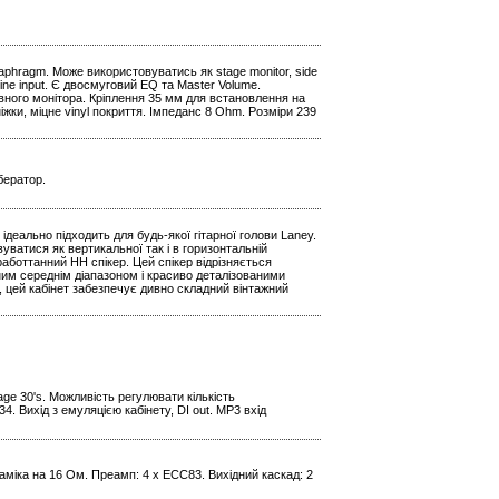
iaphragm. Може використовуватись як stage monitor, side
k Line input. Є двосмуговий EQ та Master Volume.
ивного монітора. Кріплення 35 мм для встановлення на
ніжки, міцне vinyl покриття. Імпеданс 8 Ohm. Розміри 239
бератор.
 ідеально підходить для будь-якої гітарної голови Laney.
уватися як вертикальної так і в горизонтальній
аботтанний HH спікер. Цей спікер відрізняється
им середнім діапазоном і красиво деталізованими
цей кабінет забезпечує дивно складний вінтажний
age 30's. Можливість регулювати кількість
. Вихід з емуляцією кабінету, DI out. МР3 вхід
наміка на 16 Ом. Преамп: 4 x ECC83. Вихідний каскад: 2