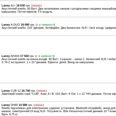
Laney
A1+
18 630
грн. (
немає
)
Акустичний комбо. 80 Ватт. Два незалежних канали з роздільними секціями еквалайзера
навушники. Петля ефектів. FX модуль.
Laney
A-DUO
18 090
грн. (
є в наявності
)
Акустичний комбо. 2х8 "динамік. Антіфідбек. Два балансних XLR / Jack входу. Цифров
Laney
AH4X4
17 550
грн. (
є в наявності
)
Акустичний комбо на кілька входів. 80 Ватт. 3 канали: - канал 1: балансний XLR / небал
3: Hi-Z інструмент. 1 x 10 "динамік. Ефекти: ділей. Вихід на навушники.
Laney
CUB-12
16 740
грн. (
немає
)
Ламповий комбо серії "CUB". Клас А / В. 15/1 Ватт. 8 Ом. 1 x 12 "HH динамік. Петля еф
Laney
DH80
14 580
грн. (
немає
)
Комбо підсилювач для електронних ударних установок. Bluetooth інтерфейс, вихід для 
канали, симетричний DI вхід XLR. Потужність: 80w Низькочастотний динамік 10 "і коак
Вага: 9,75 кг