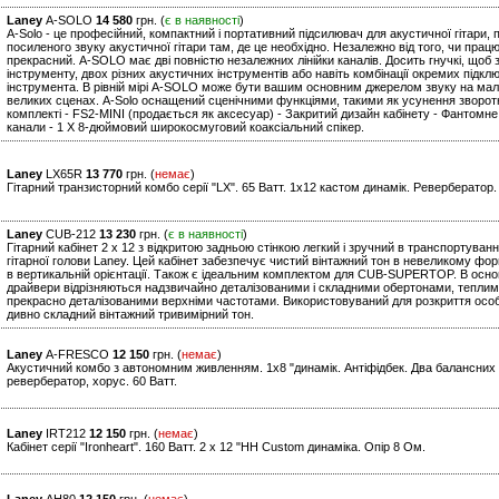
Laney
A-SOLO
14 580
грн. (
є в наявності
)
A-Solo - це професійний, компактний і портативний підсилювач для акустичної гітари,
посиленого звуку акустичної гітари там, де це необхідно. Незалежно від того, чи працю
прекрасний. A-SOLO має дві повністю незалежних лінійки каналів. Досить гнучкі, щоб
інструменту, двох різних акустичних інструментів або навіть комбінації окремих підклю
інструмента. В рівній мірі A-SOLO може бути вашим основним джерелом звуку на ма
великих сценах. A-Solo оснащений сценічними функціями, такими як усунення зворотног
комплекті - FS2-MINI (продається як аксесуар) - Закритий дизайн кабінету - Фантомн
канали - 1 X 8-дюймовий широкосмуговий коаксіальний спікер.
Laney
LX65R
13 770
грн. (
немає
)
Гітарний транзисторний комбо серії "LХ". 65 Ватт. 1х12 кастом динамік. Ревербератор.
Laney
CUB-212
13 230
грн. (
є в наявності
)
Гітарний кабінет 2 x 12 з відкритою задньою стінкою легкий і зручний в транспортуван
гітарної голови Laney. Цей кабінет забезпечує чистий вінтажний тон в невеликому форм
в вертикальній орієнтації. Також є ідеальним комплектом для CUB-SUPERTOP. В основі 
драйвери відрізняються надзвичайно деталізованими і складними обертонами, теплим
прекрасно деталізованими верхніми частотами. Використовуваний для розкриття ос
дивно складний вінтажний тривимірний тон.
Laney
A-FRESCO
12 150
грн. (
немає
)
Акустичний комбо з автономним живленням. 1х8 "динамік. Антіфідбек. Два балансних
ревербератор, хорус. 60 Ватт.
Laney
IRT212
12 150
грн. (
немає
)
Кабінет серії "Ironheart". 160 Ватт. 2 x 12 "HH Custom динаміка. Опір 8 Ом.