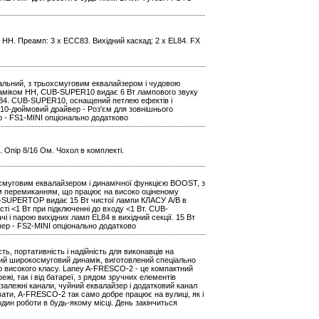
 HH. Преамп: 3 x ECC83. Вихідний каскад: 2 x EL84. FX
альний, з трьохсмуговим еквалайзером і чудовою
аміком HH, CUB-SUPER10 видає 6 Вт лампового звуку
L84. CUB-SUPER10, оснащений петлею ефектів і
 - 10-дюймовий драйвер - Роз'єм для зовнішнього
р - FS1-MINI опціонально додатково
а. Опір 8/16 Ом. Чохол в комплекті.
смуговим еквалайзером і динамічної функцією BOOST, з
 перемиканням, що працює на високо оціненому
B-SUPERTOP видає 15 Вт чистої лампи КЛАСУ A/B в
і <1 Вт при підключенні до входу <1 Вт. CUB-
парою вихідних ламп EL84 в вихідний секції. 15 Вт
зер - FS2-MINI опціонально додатково
, портативність і надійність для виконавців на
вий широкосмуговий динамік, виготовлений спеціально
ою високого класу. Laney A-FRESCO-2 - це компактний
жі, так і від батареї, з рядом зручних елементів
езалежні канали, чуйний еквалайзер і додатковий канал
вати, A-FRESCO-2 так само добре працює на вулиці, як і
один роботи в будь-якому місці. День закінчиться