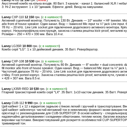
Laney
AH80
12 150
грн. (
немає
)
Акустичний комбо на кілька входів. 80 Ватт. 3 канали: - канал 1: балансний XLR / небал
3: Hi-Z інструмент. 1 x 10 "динамік. Ефекти: ділей. Вихід на навушники.
Laney
CXP-110
12 150
грн. (
є в наявності
)
Активний сценічний монітор. Потужність 130 Вт. Динамік — 10" woofer + HF tweeter. Може
або front of house speaker. Один канал. Вхід — balanced Mic input та ¼" jack Line inpu
78 Hz – 20 kHz. Line Link socket для підключення додаткового активного монітора. Кріп
корпус. Низькопрофільна конструкція, захисна сталева решітка kick-proof, металеві кут
Розміри— 250 × 470 × 330 мм. Вага 10.4 кг.
Laney
LG35R
10 800
грн. (
є в наявності
)
Комбо серії "LG". 1 x 10 дюймовий динамік. 35 Ватт. Ревербератор.
Laney
CXP-108
10 530
грн. (
є в наявності
)
Активний сценічний монітор. Потужність 80 Вт. Динамік — 8" woofer + dual concentric d
fill monitor або front of house speaker. Один канал. Вхід — balanced Mic input та ¼" jac
Частотний діапазон 78 Hz – 20 kHz. Line Link socket для підключення додаткового акт
стійку. Front ported корпус. Захисна сталева решітка kick-proof, металеві кути, гумові 
× 428 × 307 мм. Вага 8.5 кг.
Laney
LX35R-RED
10 530
грн. (
є в наявності
)
Гітарний транзисторний комбо серії "LХ" .35 Ватт. 1х10 кастом динамік. 35 Ватт. Ревер
Laney
CUB-112
9 990
грн. (
є в наявності
)
Цей кабінет 1 x 12 з відкритою задньою стінкою легкий і зручний в транспортуванні. Він
Цей кабінет забезпечує чистий вінтажний тон в невеликому форматі і може використов
орієнтації і є рекомендованим для CUB-SUPERTOP. В основі кабінету - спеціальноразр
надзвичайно деталізованими і складними обертонами, теплим низом, багатим вокальн
верхніми частотами. Використовуваний для розкриття особливостей CUP-SUPERTOP, 
тривимірний тон.