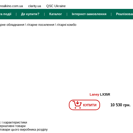
realkino.com.ua
clarity.ua
QSC Ukraine
а події
|
Де купити?
|
Каталог
|
Інтернет-замовлення
|
Реалізова
тарне обладнання
\
гітарне посилення
\
гітарні комбо
Laney
LX35R
10 530 грн.
КУПИТИ
 і характеристики
ернативні товари
 товари цього виробника розділу