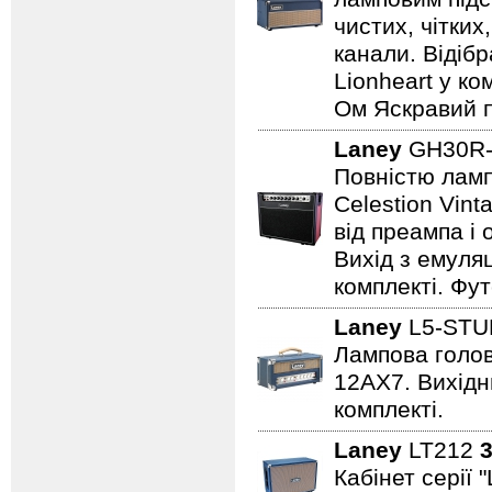
чистих, чітких
канали. Відіб
Lionheart у ко
Ом Яскравий п
Laney
GH30R-
Повністю лампо
Celestion Vin
від преампа і 
Вихід з емуляц
комплекті. Фут
Laney
L5-STU
Лампова голова
12AX7. Вихідни
комплекті.
Laney
LT212
3
Кабінет серії 