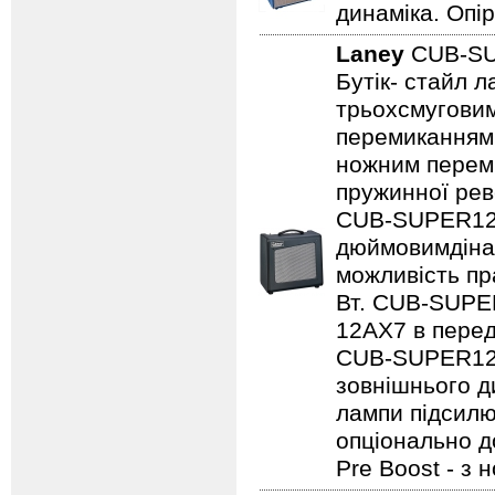
динаміка. Опір
Laney
CUB-S
Бутік- стайл 
трьохсмуговим
перемиканням
ножним переми
пружинної рев
CUB-SUPER12,
дюймовимдінам
можливість пр
Вт. CUB-SUPE
12AX7 в перед
CUB-SUPER12 
зовнішнього ди
лампи підсилю
опціонально д
Pre Boost - з