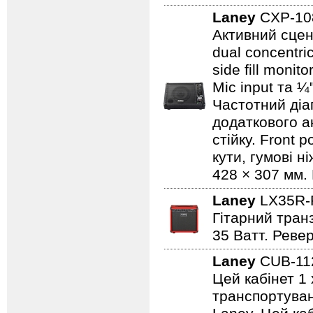
Laney
CXP-1
Активний сцен
dual concentri
side fill moni
Mic input та ¼
Частотний діап
додаткового а
стійку. Front 
кути, гумові н
428 × 307 мм. 
Laney
LX35R
Гітарний транз
35 Ватт. Реве
Laney
CUB-1
Цей кабінет 1 
транспортуванн