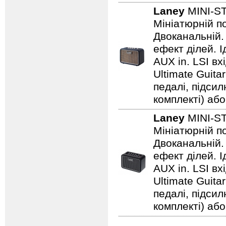
Laney
MINI-S
Мініатюрній по
Двоканальній. 
ефект ділей. 
AUX in. LSI вх
Ultimate Guita
педалі, підси
комплекті) або
Laney
MINI-
Мініатюрній по
Двоканальній. 
ефект ділей. 
AUX in. LSI вх
Ultimate Guita
педалі, підси
комплекті) або