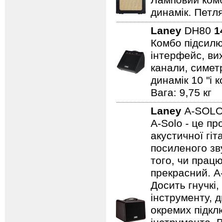
Ламповий комбо
динамік. Петля
Laney
DH80
1
Комбо підсилю
інтерфейс, вих
канали, симет
динамік 10 "і 
Вага: 9,75 кг
Laney
A-SOL
A-Solo - це п
акустичної гі
посиленого зву
того, чи працю
прекрасний. A
Досить гнучкі
інструменту, д
окремих підклю