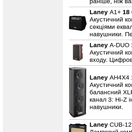
раніше, ніж ва
Laney
A1+
18
Акустичний ко
секціями еквал
навушники. Пе
Laney
A-DUO
Акустичний ко
входу. Цифров
Laney
AH4X4
Акустичний ком
балансний XLR 
канал 3: Hi-Z 
навушники.
Laney
CUB-1