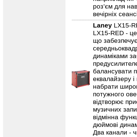
роз’єм для на
вечірніх сеанс
Laney
LX15-
LX15-RED - це
що забезпечує
середньоквадр
динаміками за
предусилителе
балансувати п
еквалайзеру і
набрати широк
потужного ове
відтворює прис
музичних запис
відмінна функц
дюймові динамі
Два канали - 