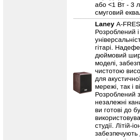
або <1 Вт - 3 
смуговий еква
Laney
A-FRE
Розроблений і
універсальніст
гітарі. Надеф
дюймовий широ
моделі, забезп
чистотою висо
для акустично
мережі, так і 
Розроблений з
незалежні кан
ви готові до б
використовува
студії. Літій-
забезпечують 