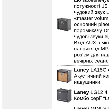
що забезпечує
потужності 15
чудовий звук 
«master volum
основний ріве
перемикачу Dr
чудові звуки в
Вхід AUX з мін
наприклад MP3/
роз’єм для на
вечірніх сеанс
Laney
LA15C
Акустичний ком
навушники.
Laney
LG12
4
Комбо серії "L
Laney
MINI-S