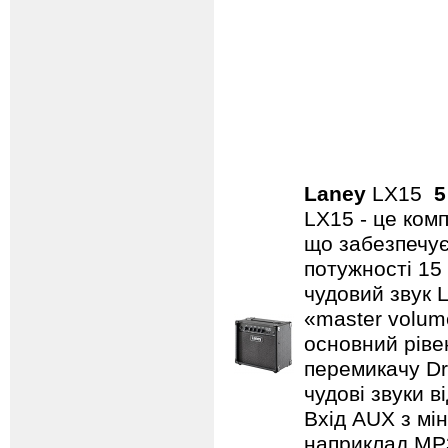
Laney
LX15
5
LX15 - це ком
що забезпечує
потужності 15
чудовий звук 
«master volum
основний ріве
перемикачу Dr
чудові звуки в
Вхід AUX з мін
наприклад MP3/