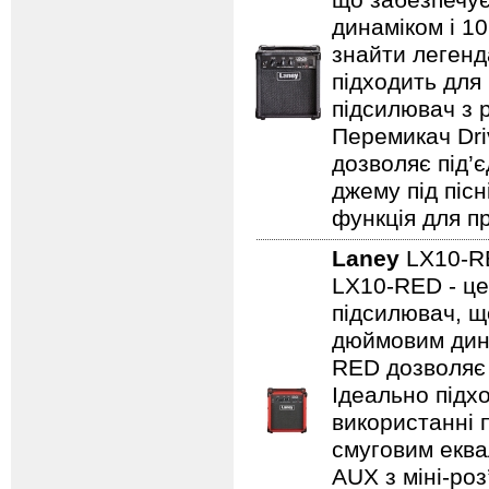
що забезпечує
динаміком і 1
знайти легенд
підходить для
підсилювач з 
Перемикач Dri
дозволяє під’
джему під пісн
функція для пр
Laney
LX10-
LX10-RED - це
підсилювач, щ
дюймовим дина
RED дозволяє 
Ідеально підх
використанні 
смуговим еква
AUX з міні-роз