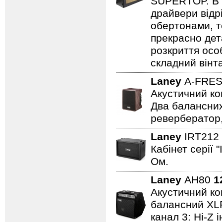
SUPERTOP. В о
драйвери відр
обертонами, т
прекрасно дет
розкриття осо
складний вінт
Laney
A-FRE
Акустичний ко
Два балансних
ревербератор,
Laney
IRT212
Кабінет серії 
Ом.
Laney
AH80
1
Акустичний ком
балансний XLR 
канал 3: Hi-Z 