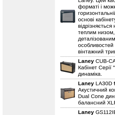
Laney. Цей ка
форматі і може
горизонтальні
основі кабіне
відрізняється
теплим низом,
деталізованим
особливостей
вінтажний три
Laney
CUB-C
Кабінет Серії 
динаміка.
Laney
LA30D
Акустичний ком
Dual Cone дина
балансний XL
Laney
GS112