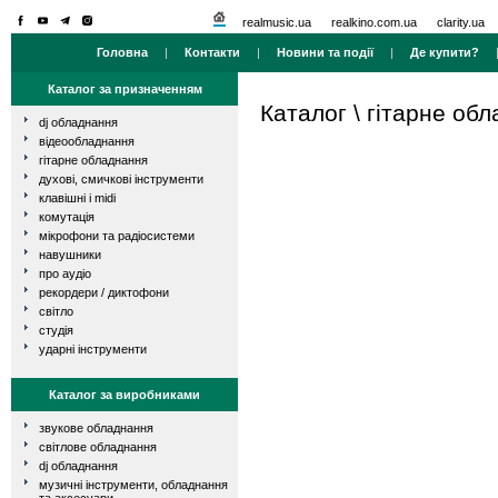
realmusic.ua
realkino.com.ua
clarity.ua
Головна
|
Контакти
|
Новини та події
|
Де купити?
Каталог за призначенням
Каталог
\
гітарне об
dj обладнання
відеообладнання
гітарне обладнання
духові, смичкові інструменти
клавішні і midi
комутація
мікрофони та радіосистеми
навушники
про аудіо
рекордери / диктофони
світло
студія
ударні інструменти
Каталог за виробниками
звукове обладнання
світлове обладнання
dj обладнання
музичні інструменти, обладнання