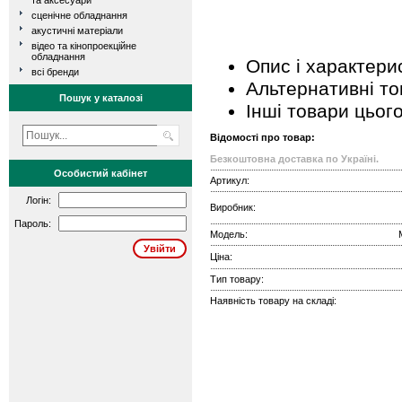
та аксесуари
сценічне обладнання
акустичні матеріали
відео та кінопроекційне
обладнання
Опис і характери
всі бренди
Альтернативні т
Пошук у каталозі
Інші товари цьог
Відомості про товар:
Безкоштовна доставка по Україні.
Особистий кабінет
Артикул:
Логін:
Виробник:
Пароль:
Модель:
Ціна:
Тип товару:
Наявність товару на складі: