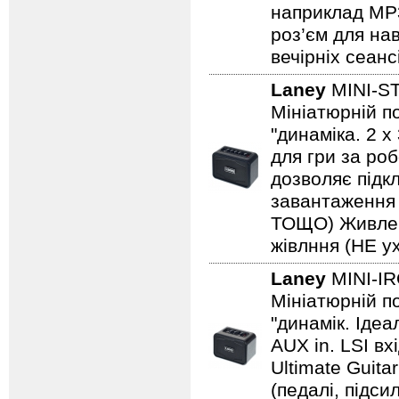
наприклад MP3/
роз’єм для на
вечірніх сеанс
Laney
MINI-S
Мініатюрній по
"динаміка. 2 
для гри за роб
дозволяє підкл
завантаження н
ТОЩО) Живленн
жівлння (НЕ ух
Laney
MINI-I
Мініатюрній по
"динамік. Іде
AUX in. LSI вх
Ultimate Guita
(педалі, підс