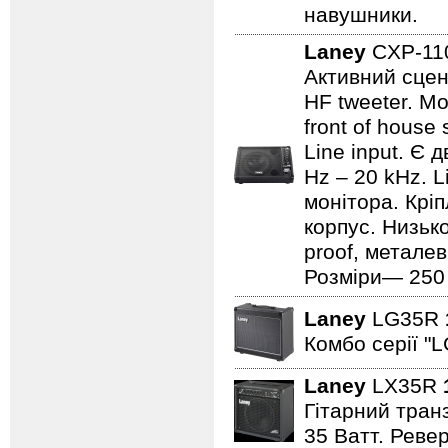
навушники.
Laney
CXP-1
Активний сцен
HF tweeter. Мо
front of house
Line input. Є
Hz – 20 kHz. L
монітора. Кріп
корпус. Низьк
proof, металев
Розміри— 250 ×
Laney
LG35R
Комбо серії "L
Laney
LX35R
Гітарний транз
35 Ватт. Реве