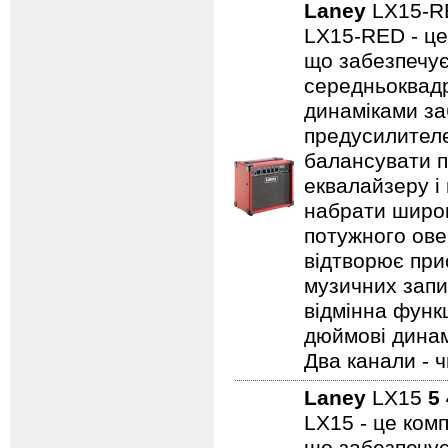
Laney
LX15-
LX15-RED - це
що забезпечує
середньоквадр
динаміками за
предусилителе
балансувати п
еквалайзеру і
набрати широк
потужного ове
відтворює прис
музичних запис
відмінна функц
дюймові динамі
Два канали - 
Laney
LX15
5
LX15 - це ком