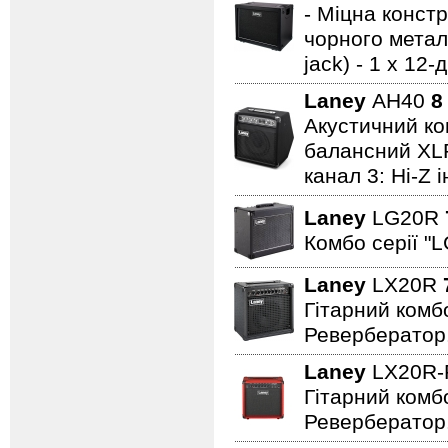
- Міцна констр
чорного металу
jack) - 1 x 1
Laney
AH40
8
Акустичний ком
балансний XLR 
канал 3: Hi-Z 
Laney
LG20R
Комбо серії "L
Laney
LX20R
Гітарний комбо
Ревербератор
Laney
LX20R
Гітарний комбо
Ревербератор