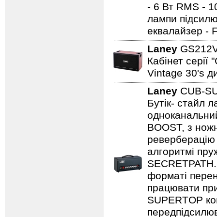
- 6 Вт RMS - 
лампи підсилю
еквалайзер - 
Laney
GS212
Кабінет серії 
Vintage 30's д
Laney
CUB-S
Бутік- стайл
одноканальний
BOOST, з нож
реверберацію 
алгоритмі пру
SECRETPATH. 
форматі перен
працювати при
SUPERTOP ком
передпідсилюва