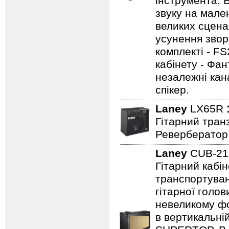
інструмента. 
звуку на мале
великих сцена
усунення зворо
комплекті - FS
кабінету - Фа
незалежні кан
спікер.
Laney
LX65R
Гітарний транз
Ревербератор
Laney
CUB-2
Гітарний кабін
транспортуван
гітарної голов
невеликому фо
в вертикальні