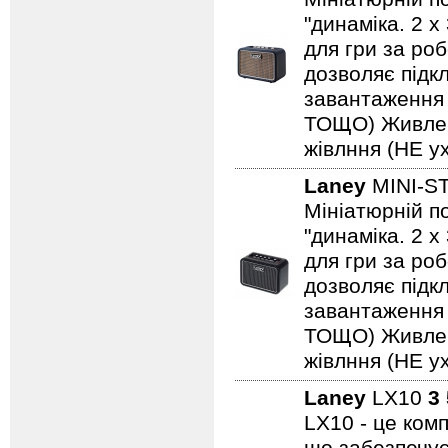
"динаміка. 2 
для гри за роб
дозволяє підкл
завантаження н
ТОЩО) Живленн
жівлння (НЕ ух
Laney
MINI-S
Мініатюрній по
"динаміка. 2 
для гри за роб
дозволяє підкл
завантаження н
ТОЩО) Живленн
жівлння (НЕ ух
Laney
LX10
3
LX10 - це ком