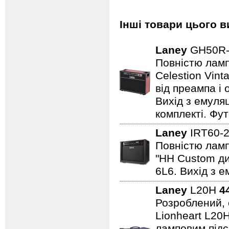
Інші товари цього в
Laney
GH50R
Повністю лампо
Celestion Vin
від преампа і 
Вихід з емуляц
комплекті. Фут
Laney
IRT60-
Повністю лампо
"HH Custom ди
6L6. Вихід з е
Laney
L20H
4
Розроблений, 
Lionheart L20
ламповим підс