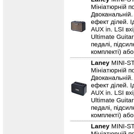
Мініатюрній по
Двоканальній. 
ефект ділей. 
AUX in. LSI вх
Ultimate Guita
педалі, підси
комплекті) або
Laney
MINI-S
Мініатюрній по
Двоканальній. 
ефект ділей. 
AUX in. LSI вх
Ultimate Guita
педалі, підси
комплекті) або
Laney
MINI-S
Мініатюрній по