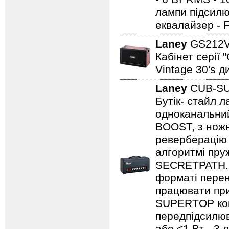
лампи підсилю
еквалайзер - 
Laney
GS212
Кабінет серії 
Vintage 30's д
Laney
CUB-S
Бутік- стайл
одноканальний
BOOST, з нож
реверберацію 
алгоритмі пру
SECRETPATH. 
форматі перен
працювати при
SUPERTOP ком
передпідсилюва