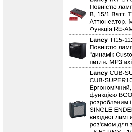
Повністю лампо
B, 15/1 Ватт. 
Аттюнеатор. M
Функція RE-AM
Laney
TI15-1
Повністю ламп
"динамік Cust
петля. MP3 вхі
Laney
CUB-S
CUB-SUPER10 -
Ергономічний,
функцією BOO
розробленим і
SINGLE ENDED 
вихідної ламп
роз'ємом для з
- 6 Вт RMS - 