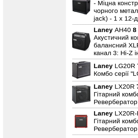
- Міцна констр
чорного металу
jack) - 1 x 1
Laney
AH40
8
Акустичний ком
балансний XLR 
канал 3: Hi-Z 
Laney
LG20R
Комбо серії "L
Laney
LX20R
Гітарний комбо
Ревербератор
Laney
LX20R
Гітарний комбо
Ревербератор