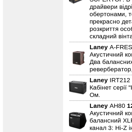
драйвери відр
обертонами, т
прекрасно дет
розкриття осо
складний вінт
Laney
A-FRE
Акустичний ко
Два балансних
ревербератор,
Laney
IRT212
Кабінет серії 
Ом.
Laney
AH80
1
Акустичний ком
балансний XLR 
канал 3: Hi-Z 