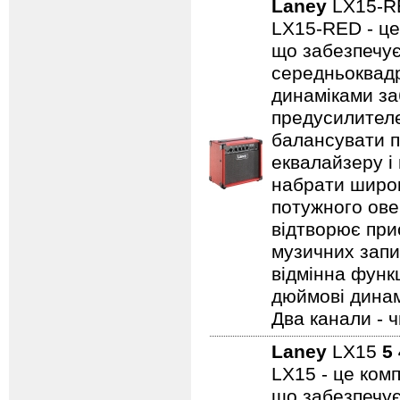
Laney
LX15-
LX15-RED - це
що забезпечує
середньоквадр
динаміками за
предусилителе
балансувати п
еквалайзеру і
набрати широк
потужного ове
відтворює прис
музичних запис
відмінна функц
дюймові динамі
Два канали - 
Laney
LX15
5
LX15 - це ком
що забезпечує