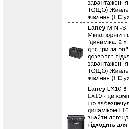
завантаження н
ТОЩО) Живленн
жівлння (НЕ ух
Laney
MINI-S
Мініатюрній по
"динаміка. 2 
для гри за роб
дозволяє підкл
завантаження н
ТОЩО) Живленн
жівлння (НЕ ух
Laney
LX10
3
LX10 - це ком
що забезпечує
динаміком і 1
знайти легенд
підходить для