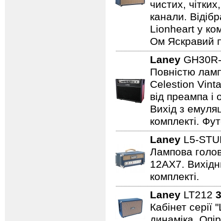
чистих, чітких
канали. Відіб
Lionheart у ко
Ом Яскравий п
Laney
GH30R-
Повністю лампо
Celestion Vin
від преампа і 
Вихід з емуляц
комплекті. Фут
Laney
L5-STU
Лампова голова
12AX7. Вихідни
комплекті.
Laney
LT212
3
Кабінет серії 
динаміка. Опір