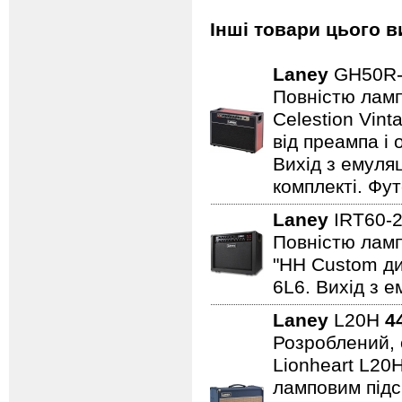
Інші товари цього в
Laney
GH50R
Повністю лампо
Celestion Vin
від преампа і 
Вихід з емуляц
комплекті. Фут
Laney
IRT60-
Повністю лампо
"HH Custom ди
6L6. Вихід з е
Laney
L20H
4
Розроблений, 
Lionheart L20
ламповим підс