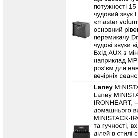
потужності 15
чудовий звук 
«master volum
основний ріве
перемикачу Dr
чудові звуки в
Вхід AUX з мін
наприклад MP3/
роз’єм для на
вечірніх сеанс
Laney
MINIST
Laney MINISTA
IRONHEART, — 
домашнього ви
MINISTACK-IRO
та гучності, в
ділей в стилі 