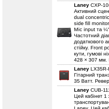
Laney
CXP-1
Активний сцен
dual concentri
side fill moni
Mic input та ¼
Частотний діап
додаткового а
стійку. Front 
кути, гумові н
428 × 307 мм. 
Laney
LX35R
Гітарний транз
35 Ватт. Реве
Laney
CUB-1
Цей кабінет 1 
транспортуванн
Laney. Цей ка