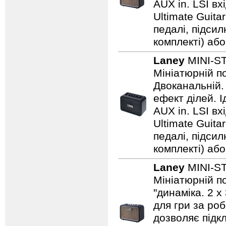
AUX in. LSI вх
Ultimate Guita
педалі, підси
комплекті) або
Laney
MINI-S
Мініатюрній по
Двоканальній. 
ефект ділей. 
AUX in. LSI вх
Ultimate Guita
педалі, підси
комплекті) або
Laney
MINI-S
Мініатюрній по
"динаміка. 2 
для гри за роб
дозволяє підкл