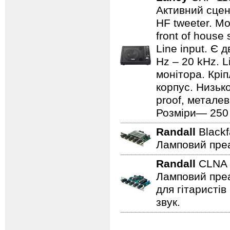
Активний сцен
HF tweeter. Мо
front of house
Line input. Є
Hz – 20 kHz. L
монітора. Кріп
корпус. Низьк
proof, металев
Розміри— 250 ×
Randall
Black
Ламповий преа
Randall
CLN
Ламповий преа
для гітаристів
звук.