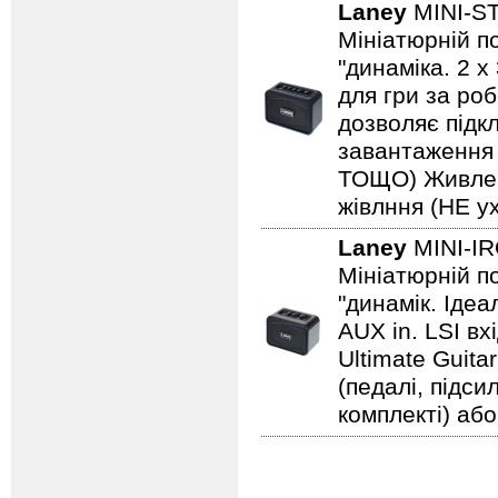
Laney
MINI-S
Мініатюрній по
"динаміка. 2 
для гри за роб
дозволяє підкл
завантаження н
ТОЩО) Живленн
жівлння (НЕ ух
Laney
MINI-I
Мініатюрній по
"динамік. Іде
AUX in. LSI вх
Ultimate Guita
(педалі, підс
комплекті) або