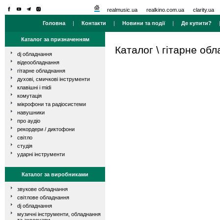
realmusic.ua
realkino.com.ua
clarity.ua
Головна
|
Контакти
|
Новини та події
|
Де купити?
Каталог за призначенням
Каталог
\
гітарне об
dj обладнання
відеообладнання
гітарне обладнання
духові, смичкові інструменти
клавішні і midi
комутація
мікрофони та радіосистеми
навушники
про аудіо
рекордери / диктофони
світло
студія
ударні інструменти
Каталог за виробниками
звукове обладнання
світлове обладнання
dj обладнання
музичні інструменти, обладнання