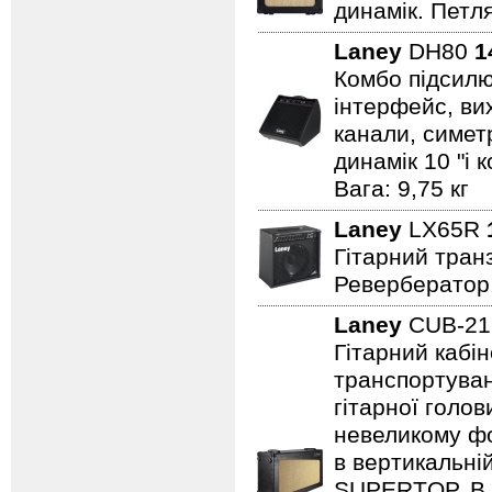
динамік. Петля
Laney
DH80
1
Комбо підсилю
інтерфейс, вих
канали, симет
динамік 10 "і 
Вага: 9,75 кг
Laney
LX65R
Гітарний транз
Ревербератор
Laney
CUB-2
Гітарний кабін
транспортуван
гітарної голов
невеликому фо
в вертикальні
SUPERTOP. В о