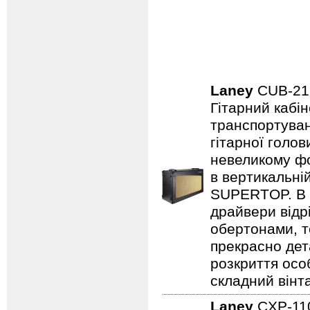
Laney
CUB-2
Гітарний кабін
транспортуван
гітарної голов
невеликому фо
в вертикальні
SUPERTOP. В о
драйвери відр
обертонами, т
прекрасно дет
розкриття осо
складний вінт
Laney
CXP-1