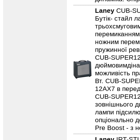
Laney
CUB-S
Бутік- стайл 
трьохсмуговим
перемиканням
ножним переми
пружинної рев
CUB-SUPER12,
дюймовимдінам
можливість пр
Вт. CUB-SUPE
12AX7 в перед
CUB-SUPER12 
зовнішнього ди
лампи підсилю
опціонально д
Pre Boost - з
Laney
IRT-ST