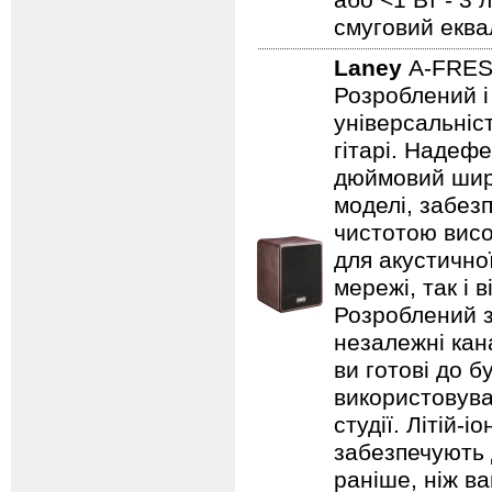
або <1 Вт - 3 
смуговий еква
Laney
A-FRE
Розроблений і
універсальніст
гітарі. Надеф
дюймовий широ
моделі, забезп
чистотою висо
для акустично
мережі, так і 
Розроблений з
незалежні кан
ви готові до б
використовува
студії. Літій-
забезпечують 
раніше, ніж ва