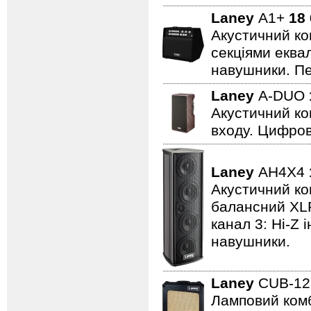
Laney
A1+
18
Акустичний ко
секціями еквал
навушники. Пе
Laney
A-DUO
Акустичний ко
входу. Цифров
Laney
AH4X4
Акустичний ком
балансний XLR 
канал 3: Hi-Z 
навушники.
Laney
CUB-1
Ламповий комбо