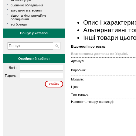
та аксесуари
сценічне обладнання
акустичні матеріали
відео та кінопроекційне
обладнання
Опис і характери
всі бренди
Альтернативні т
Пошук у каталозі
Інші товари цьог
Відомості про товар:
Безкоштовна доставка по Україні.
Особистий кабінет
Артикул:
Логін:
Виробник:
Пароль:
Модель:
Ціна:
Тип товару:
Наявність товару на складі: