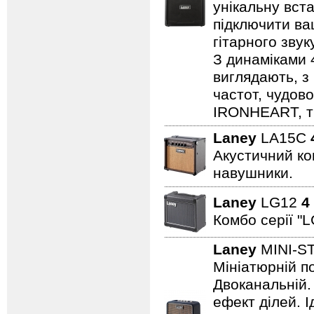
унікальну вста
підключити ва
гітарного зву
З динаміками 
виглядають, з 
частот, чудово
IRONHEART, ті
Laney
LA15C
Акустичний ком
навушники.
Laney
LG12
4
Комбо серії "L
Laney
MINI-S
Мініатюрній по
Двоканальній. 
ефект ділей. 