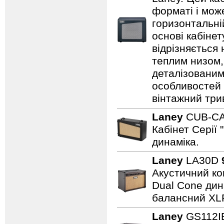
форматі і може
горизонтальні
основі кабіне
відрізняється
теплим низом,
деталізованим
особливостей
вінтажний три
Laney
CUB-C
Кабінет Серії 
динаміка.
Laney
LA30D
Акустичний ком
Dual Cone дина
балансний XL
Laney
GS112