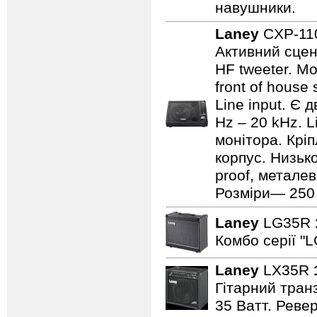
навушники.
Laney
CXP-1
Активний сцен
HF tweeter. Мо
front of house
Line input. Є
Hz – 20 kHz. L
монітора. Кріп
корпус. Низьк
proof, металев
Розміри— 250 ×
Laney
LG35R
Комбо серії "L
Laney
LX35R
Гітарний транз
35 Ватт. Реве