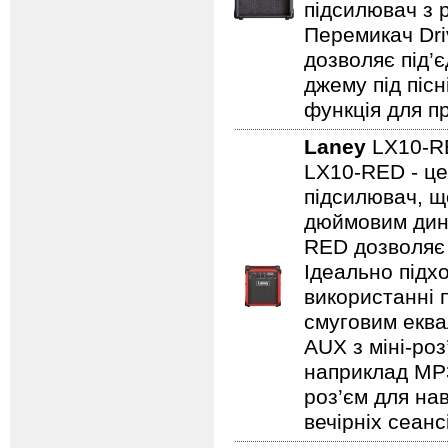
підсилювач з 
Перемикач Dri
дозволяє під’
джему під пісн
функція для пр
Laney
LX10-
LX10-RED - це
підсилювач, щ
дюймовим дина
RED дозволяє 
Ідеально підх
використанні 
смуговим еква
AUX з міні-роз
наприклад MP3/
роз’єм для на
вечірніх сеанс