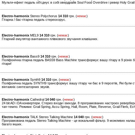
Мульти-ефект педаль об'єднує в собі овердрайв Soul Food Overdrive і ревер Holy Grai
Electro-harmonix
Stereo Polychorus
14 310
грн. (
немає
)
Гітарна / бас-гітарна педаль стереохорус.
Electro-harmonix
MEL9
14 310
грн. (
немає
)
Гітарний емулятор вантажного плівкового звучання клавішних.
Electro-harmonix
Bass9
14 310
грн. (
немає
)
Поліфонічна гітарна педаль BASS9 Bass Machine трансформує вашу гітару в 9 різніх б
гітари!
Electro-harmonix
Synth9
14 310
грн. (
немає
)
Поліфонічна педаль SYNTH9 трансформує вашу гітару чи бас в 9 персетів, Які були ст
вінтажніх синтезаторних звуків.
Electro-harmonix
Cathedral
14 040
грн. (
немає
)
24 bit AD і DA конвертери. Стерео входи і виходи. 8 програмованих настроех ревербе
тап-темпо. Режими: Grail Spring, Accu Spring, Hall, Room, Plate, Reverse, Grail Flerb, 
Electro-harmonix
TALK Stereo Talking Machine
14 040
грн. (
немає
)
Програмована педаль Stereo Talking Machine - це вокальний фільтр. 9 можливих нала
багато інших.