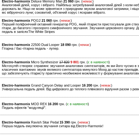
Electro-harmonix
Deluxe Memory Man
21 060
грн. (
немає
)
Аналоговий ділей, хорус і вібрато. Найбільш затребуваний аналоговий ділей з коли-не
дорожать ім. Ніщо не може зрівнятися з природним звуком аналогової затримки, і ніщо
мс вібруючого луни; соковитий, об'ємний хорус і яскраве вібрато.
Electro-harmonix
POG2
21 060
грн. (
немає
)
Перший поліфонічний октавний генератор POG, який гітаристи пристосували для створ
гітари, до багатого і прозорого симфонічного звучання. Звучання церковного органу. 
педаль в запісяхThe White Stripes
Electro-harmonix
22500 Dual Looper
18 090
грн. (
немає
)
Гітарна / бас-гітарна педаль - лупер.
Electro-harmonix
Micro Synthesizer
17 820
9 801
грн. (
є в наявності
)
Microsynth створює справжнє звучання аналогових синтезаторів, як ми його чуємо в з
класичних вантажних звуків великого синтезатора минулого Moog до кастом приладів.
що забезпечують гітаристу практично необмежені можливості у формуванні аналогови
Electro-harmonix
Grand Canyon Delay and Looper
16 200
грн. (
немає
)
Універсальна педаль ділей. Від цифрового до теплого плівкового відлуння разом з рев
Electro-harmonix
MOD REX
16 200
грн. (
є в наявності
)
Педаль ефектів "модуляції".
Electro-harmonix
Ravish Sitar Pedal
15 390
грн. (
немає
)
Перша педаль емулююча звучання ситара від Electro-Harmonix!