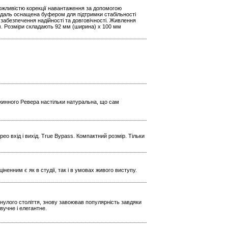
можливістю корекції навантаження за допомогою
едаль оснащена буфером для підтримки стабільності
 забезпечення надійності та довговічності. Живлення
м. Розміри складають 92 мм (ширина) x 100 мм
ужинного Ревера настільки натуральна, що сам
ео вхід і вихід. True Bypass. Компактний розмір. Тільки
іненним є як в студії, так і в умовах живого виступу.
инулого століття, знову завоював популярність завдяки
вучне і елегантне.