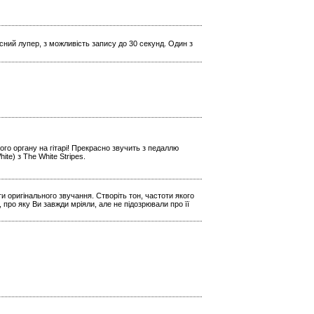
кісний лупер, з можливість запису до 30 секунд. Один з
го органу на гітарі! Прекрасно звучить з педаллю
e) з The White Stripes.
и оригінального звучання. Створіть тон, частоти якого
 про яку Ви завжди мріяли, але не підозрювали про її