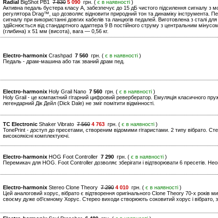
Radial
BigShot PB1
7 830
5 090
грн. (
є в наявності
)
Активна педаль бустера класу A, забезпечує до 15 дБ чистого підсилення сигналу з 
регулятора Drag™, що дозволяє відновити природний тон та динаміку інструмента. П
сигналу при використанні довгих кабелів та ланцюгів педалей. Виготовлена з сталі для
здійснюється від стандартного адаптера 9 В постійного струму з центральним мінусо
(глибина) x 51 мм (висота), вага — 0,56 кг.
Electro-harmonix
Crashpad
7 560
грн. (
є в наявності
)
Педаль - драм-машина або так званий драм пед.
Electro-harmonix
Holy Grail Nano
7 560
грн. (
є в наявності
)
Holy Grail - це компактний гітарний цифровий ревербератор. Емуляція класичного пр
легендарний Дік Дейл (Dick Dale) не зміг помітити відмінності.
TC Electronic
Shaker Vibrato
7 560
4 763
грн. (
є в наявності
)
TonePrint - доступ до пресетами, створеним відомими гітаристами. 2 типу вібрато. Стер
високоякісні комплектуючі.
Electro-harmonix
HOG Foot Controller
7 290
грн. (
є в наявності
)
Перемикач для HOG. Foot Controller дозволяє зберігати і відтворювати 6 пресетів. Неоц
Electro-harmonix
Stereo Clone Theory
7 290
4 010
грн. (
є в наявності
)
Цей аналоговий хорус, вібрато є відтворення оригінального Clone Theory 70-х років м
своєму дуже об'ємному Хорус. Стерео виходи створюють соковитий хорус і вібрато, з