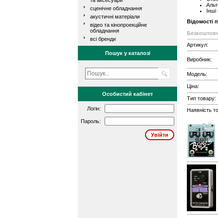
та аксесуари
Альт
сценічне обладнання
Інші
акустичні матеріали
Відомості 
відео та кінопроекційне
обладнання
Безкоштовн
всі бренди
Артикул:
Пошук у каталозі
Виробник:
Модель:
Ціна:
Особистий кабінет
Тип товару:
Логін:
Наявність то
Пароль: