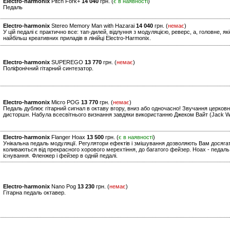
Electro-harmonix
Pitch Fork+
14 040
грн. (
є в наявності
)
Педаль
Electro-harmonix
Stereo Memory Man with Hazarai
14 040
грн. (
немає
)
У цій педалі є практично все: тап-дилей, відлуння з модуляцією, реверс, а, головне, я
найбільш креативних приладів в лінійці Electro-Harmonix.
Electro-harmonix
SUPEREGO
13 770
грн. (
немає
)
Поліфонічний гітарний синтезатор.
Electro-harmonix
Micro POG
13 770
грн. (
немає
)
Педаль дублює гітарний сигнал в октаву вгору, вниз або одночасно! Звучання церковно
дисторшн. Набула всесвітнього визнання завдяки використанню Джеком Вайт (Jack Whit
Electro-harmonix
Flanger Hoax
13 500
грн. (
є в наявності
)
Унікальна педаль модуляції. Регулятори ефектів і змішування дозволяють Вам досягат
коливаються від прекрасного хорового мерехтіння, до багатого фейзер. Hoax - педаль,
існування. Фленжер і фейзер в одній педалі.
Electro-harmonix
Nano Pog
13 230
грн. (
немає
)
Гітарна педаль октавер.