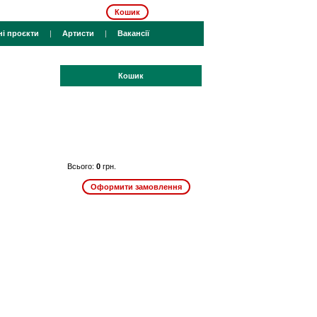
Кошик
ні проєкти
|
Артисти
|
Вакансії
Кошик
Всього:
0
грн.