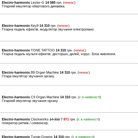
Electro-harmonix
Lester-G
14 580
грн. (
немає
)
Гітарний емулятор обертового динаміка.
Electro-harmonix
Key9
14 310
грн. (
немає
)
Гітарна педаль ефектів, модулятор звучання електропіано.
Electro-harmonix
TONE TATTOO
14 310
грн. (
немає
)
Гітарна педаль мульти-ефектів: дисторшн, дилей, хорус. Блок живлення.
Electro-harmonix
B9 Organ Machine
14 310
грн. (
немає
)
Гітара емулятор звучання органу.
Electro-harmonix
C9 Organ Machine
14 310
грн. (
є в наявності
)
Гітарний емулятор звучання органу.
Electro-harmonix
Clockworks
14 310
7 871
грн. (
є в наявності
)
генератор ритмів / секвенсер.
Electro-harmonix
Turnip Greens
14 310
грн. (
є в наявності
)