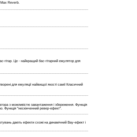
l Max Reverb.
ас-гітар. Це - найкращий бас-гітарний емулятор для
ворені для емуляції найвищої якості самії Класичний
ратора з можливістю завантаження і збереження. Функція
Echo. Функція "нескінченний ревер-ефект".
штувань дають ефекти схожі на динамічний Вау-ефект і