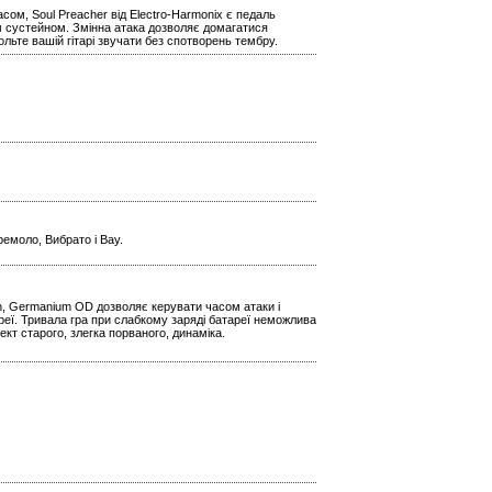
сом, Soul Preacher від Electro-Harmonix є педаль
м сустейном. Змінна атака дозволяє домагатися
ольте вашій гітарі звучати без спотворень тембру.
емоло, Вибрато і Вау.
n, Germanium OD дозволяє керувати часом атаки і
реї. Тривала гра при слабкому заряді батареї неможлива
кт старого, злегка порваного, динаміка.