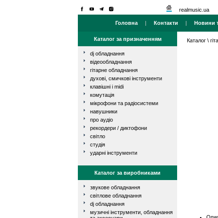
realmusic.ua
Головна
|
Контакти
|
Новини т
Каталог за призначенням
Каталог
\
гі
dj обладнання
відеообладнання
гітарне обладнання
духові, смичкові інструменти
клавішні і midi
комутація
мікрофони та радіосистеми
навушники
про аудіо
рекордери / диктофони
світло
студія
ударні інструменти
Каталог за виробниками
звукове обладнання
світлове обладнання
dj обладнання
музичні інструменти, обладнання
Опис