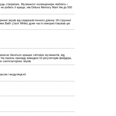
будь створених. Музиканти і колекціонери люблять і
 не робить її краще, ніж Deluxe Memory Man! Аж до 550
ення звуків від сюрреалістичного дзвону 18-струнної
Джек Вайт (Jack White) дуже часто використовував цю
аписах багатьох кращих світових музикантів, від
 На панель приладу виведені 10 регуляторів-фейдери,
х синтезаторних звуків.
ерсом і модуляцією!