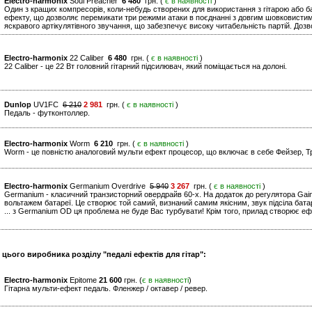
Electro-harmonix
Soul Preacher
6 480
грн. (
є в наявності
)
Один з кращих компресорів, коли-небудь створених для використання з гітарою або ба
ефекту, що дозволяє перемикати три режими атаки в поєднанні з довгим шовковисти
яскравого артікулятівного звучання, що забезпечує високу читабельність партій. Дозв
Electro-harmonix
22 Caliber
6 480
грн. (
є в наявності
)
22 Caliber - це 22 Вт головний гітарний підсилювач, який поміщається на долоні.
Dunlop
UV1FC
6 210
2 981
грн. (
є в наявності
)
Педаль - футконтоллер.
Electro-harmonix
Worm
6 210
грн. (
є в наявності
)
Worm - це повністю аналоговий мульти ефект процесор, що включає в себе Фейзер, Тр
Electro-harmonix
Germanium Overdrive
5 940
3 267
грн. (
є в наявності
)
Germanium - класичний транзисторний овердрайв 60-х. На додаток до регулятора Gai
вольтажем батареї. Це створює той самий, визнаний самим якісним, звук підсіла бата
... з Germanium OD ця проблема не буде Вас турбувати! Крім того, прилад створює ефе
 цього виробника розділу "педалі ефектів для гітар":
Electro-harmonix
Epitome
21 600
грн. (
є в наявності
)
Гітарна мульти-ефект педаль. Фленжер / октавер / ревер.