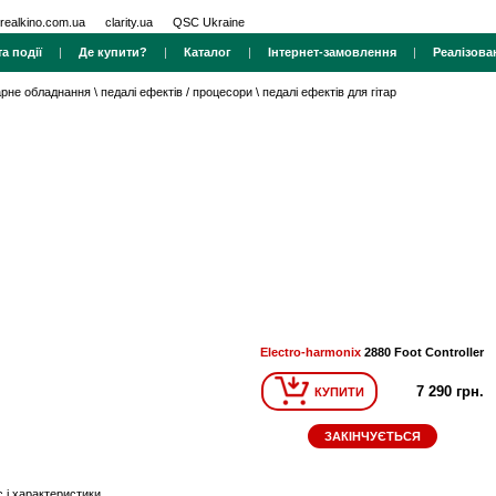
realkino.com.ua
clarity.ua
QSC Ukraine
а події
|
Де купити?
|
Каталог
|
Інтернет-замовлення
|
Реалізова
тарне обладнання
\
педалі ефектів / процесори
\
педалі ефектів для гітар
Electro-harmonix
2880 Foot Controller
7 290 грн.
КУПИТИ
ЗАКІНЧУЄТЬСЯ
 і характеристики