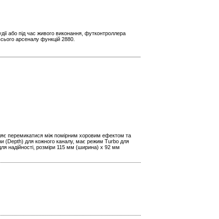
удії або під час живого виконання, футконтроллера
сього арсеналу функцій 2880.
воляє перемикатися між помірним хоровим ефектом та
и (Depth) для кожного каналу, має режим Turbo для
 для надійності, розміри 115 мм (ширина) x 92 мм