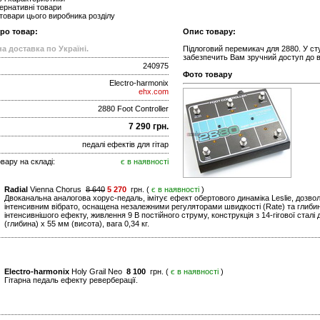
ернативні товари
 товари цього виробника розділу
про товар:
Опис товару:
а доставка по Україні.
Підлоговий перемикач для 2880. У ст
забезпечить Вам зручний доступ до в
240975
Фото товару
Electro-harmonix
ehx.com
2880 Foot Controller
7 290 грн.
педалі ефектів для гітар
вару на складі:
є в наявності
Radial
Vienna Chorus
8 640
5 270
грн. (
є в наявності
)
Двоканальна аналогова хорус-педаль, імітує ефект обертового динаміка Leslie, доз
інтенсивним вібрато, оснащена незалежними регуляторами швидкості (Rate) та глибин
інтенсивнішого ефекту, живлення 9 В постійного струму, конструкція з 14-гігової сталі
(глибина) x 55 мм (висота), вага 0,34 кг.
Electro-harmonix
Holy Grail Neo
8 100
грн. (
є в наявності
)
Гітарна педаль ефекту реверберації.