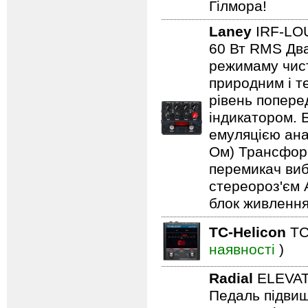
Гілмора!
Laney
IRF-L
60 Вт RMS Два
режимаму чист
природним і т
рівень попере
індикатором. 
емуляцією анал
Ом) Трансформ
перемикач виб
стереороз'єм 
блок живлення
TC-Helicon
TC
наявності
)
Radial
ELEVA
Педаль підвищ