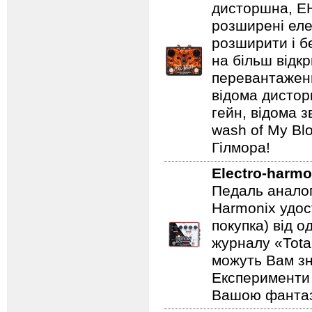
дисторшна, EH
розширені еле
розширити і б
на більш відкр
перевантаженн
відома дистор
гейн, відома 
wash of My Blo
Гілмора!
Electro-harmo
Педаль аналог
Harmonix удос
покупка) від 
журналу «Total
можуть Вам зн
Експерименти 
Вашою фантазі