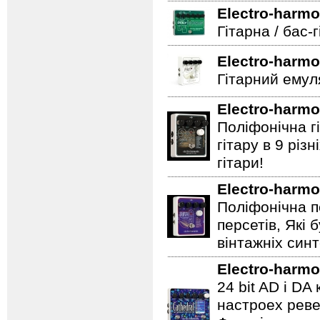
Electro-harmo
Гітарна / бас-
Electro-harmo
Гітарний емул
Electro-harmo
Поліфонічна 
гітару в 9 різ
гітари!
Electro-harmo
Поліфонічна п
персетів, Які 
вінтажніх синт
Electro-harmo
24 bit AD і D
настроех реве