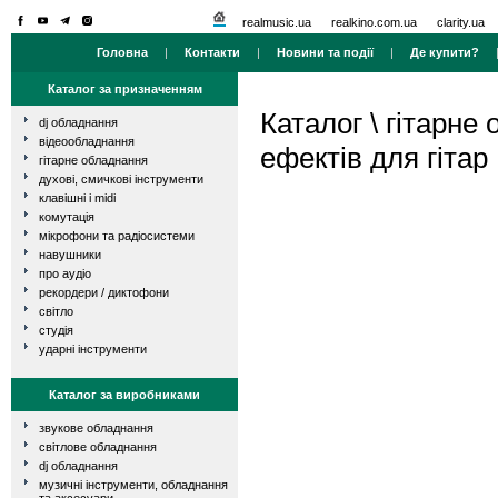
realmusic.ua
realkino.com.ua
clarity.ua
Головна
|
Контакти
|
Новини та події
|
Де купити?
Каталог за призначенням
Каталог
\
гітарне
dj обладнання
відеообладнання
ефектів для гітар
гітарне обладнання
духові, смичкові інструменти
клавішні і midi
комутація
мікрофони та радіосистеми
навушники
про аудіо
рекордери / диктофони
світло
студія
ударні інструменти
Каталог за виробниками
звукове обладнання
світлове обладнання
dj обладнання
музичні інструменти, обладнання