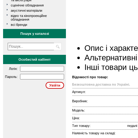
та аксесуари
сценічне обладнання
акустичні матеріали
відео та кінопроекційне
обладнання
всі бренди
Пошук у каталозі
Опис і характ
Альтернативні
Особистий кабінет
Інші товари ц
Логін:
Пароль:
Відомості про товар:
Безкоштовна доставка по Україні.
Артикул:
Виробник:
Модель:
Ціна:
Тип товару:
педалі
Наявність товару на складі: