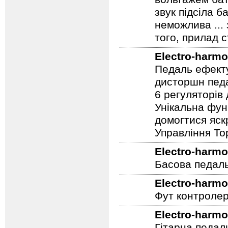
вольтажем бат
звук підсіла б
неможлива ...
того, прилад 
Electro-harmo
Педаль ефекту
дисторшн педа
6 регуляторів
Унікальна фун
домогтися яскр
Управління To
Electro-harmo
Басова педал
Electro-harmo
Фут контролер
Electro-harmo