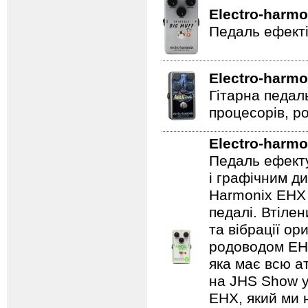
Electro-harmo
Педаль ефекті
Electro-harmo
Гітарна педал
процесорів, р
Electro-harmo
Педаль ефекту
і графічним д
Harmonix EHX 
педалі. Втілен
та вібрації о
родоводом EHX
яка має всю а
на JHS Show у
EHX, який ми 