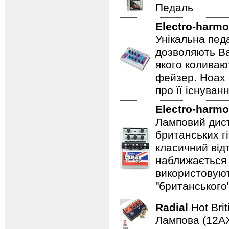
Педаль
Electro-harmo
Унікальна пед
дозволяють Ва
якого коливаю
фейзер. Hoax 
про її існуван
Electro-harmo
Ламповий дист
британських гі
класичний відт
наближається 
використовуют
"британського
Radial
Hot Bri
Лампова (12AХ