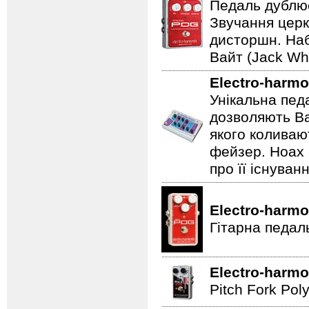
Педаль дублює
Звучання церк
дисторшн. Наб
Вайт (Jack Whi
Electro-harmo
Унікальна пед
дозволяють Ва
якого коливаю
фейзер. Hoax 
про її існуван
Electro-harmo
Гітарна педал
Electro-harmo
Pitch Fork Poly