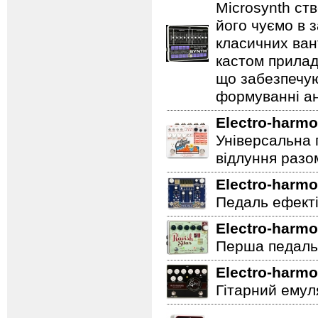
Microsynth ст
його чуємо в з
класичних ван
кастом прилад
що забезпечую
формуванні ан
Electro-harmo
Універсальна 
відлуння разо
Electro-harmo
Педаль ефектів
Electro-harmo
Перша педаль 
Electro-harmo
Гітарний емул