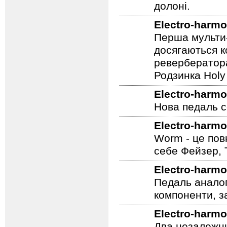
долоні.
Electro-harmo
Перша мульти-
досягаються к
ревербератора
Родзинка Holy 
Electro-harmo
Нова педаль се
Electro-harmo
Worm - це пов
себе Фейзер, 
Electro-harmo
Педаль аналог
компоненти, з
Electro-harmo