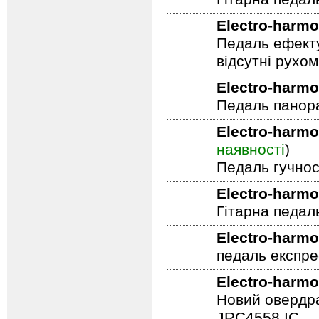
Гітарна педал
Electro-harmo
Педаль ефекту
відсутні рухо
Electro-harmo
Педаль панор
Electro-harmo
наявності
)
Педаль гучнос
Electro-harmo
Гітарна педал
Electro-harmo
педаль експре
Electro-harmo
Новий овердра