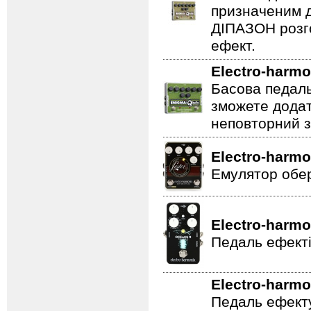
призначеним д
ДІПАЗОН розго
ефект.
Electro-harmo
Басова педаль
зможете додат
неповторний з
Electro-harmo
Емулятор обер
Electro-harmo
Педаль ефекті
Electro-harmo
Педаль ефекту