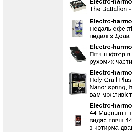
Electro-harmo
The Battalion 
Electro-harmo
Педаль ефекті
педалі з Дода
Electro-harmo
Пітч-шіфтер ві
рухомих части
Electro-harmo
Holy Grail Plu
Nano: spring, 
вам можливіст
Electro-harmo
44 Magnum гіт
видає повні 44
з чотирма два