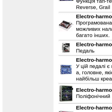
Функція тап-те
Reverse, Grail
Electro-harmo
Програмована 
можливих нала
багато інших.
Electro-harmo
Педаль
Electro-harmo
У цій педалі є
а, головне, як
найбільш креат
Electro-harmo
Поліфонічний 
Electro-harmo