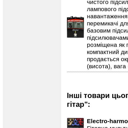
чистого підси
лампового підс
навантаження 
перемикачі дл
базовим підси
підсилювачами
розміщена як п
компактний ди
продається ок
(висота), вага 
Інші товари цьо
гітар":
Electro-harmo