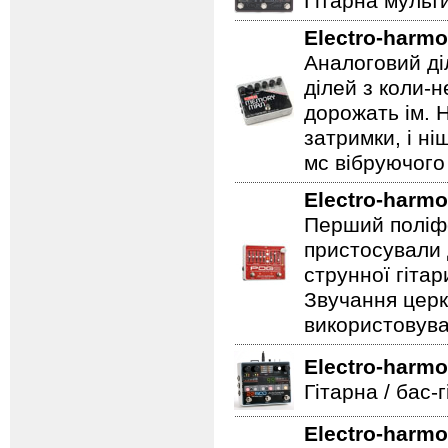
Гітарна мульт
Electro-harmo
Аналоговий ді
ділей з коли-
дорожать ім. 
затримки, і н
мс вібруючого 
Electro-harmo
Перший поліфо
пристосували 
струнної гітар
Звучання церк
використовува
Electro-harmo
Гітарна / бас-
Electro-harmo