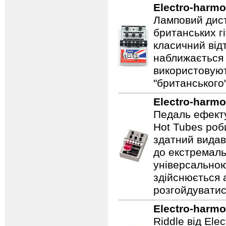
Electro-harmo
Ламповий дист
британських гі
класичний відт
наближається 
використовуют
"британського
Electro-harmo
Педаль ефекту
Hot Tubes роб
здатний видав
до екстремаль
універсальною
здійснюється
розгойдуватис
Electro-harmo
Riddle від Ele