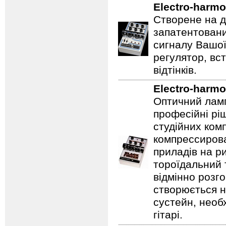
Electro-harmo
Створене на д
запатентовани
сигналу Вашої
регулятор, вс
відтінків.
Electro-harmo
Оптичний ламп
професійні рі
студійних ком
компрессирова
приладів на ри
тороїдальний 
відмінно розг
створюється 
сустейн, необ
гітарі.