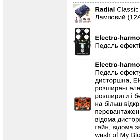
Radial
Classi
Ламповий (12A
Electro-harmo
Педаль ефекті
Electro-harmo
Педаль ефекту
дисторшна, EH
розширені еле
розширити і б
на більш відкр
перевантаженн
відома дистор
гейн, відома 
wash of My Blo