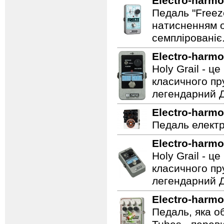
Electro-harmo
Педаль "Freez
натисненням од
семплірованіє
Electro-harmo
Holy Grail - 
класичного пр
легендарний Ді
Electro-harmo
Педаль електр
Electro-harmo
Holy Grail - 
класичного пр
легендарний Ді
Electro-harmo
Педаль, яка о