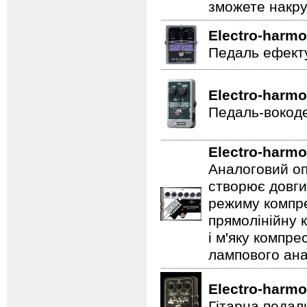
зможете накру
Electro-harmo
Педаль ефекту
Electro-harmo
Педаль-вокоде
Electro-harmo
Аналоговий оп
створює довги
режиму компре
прямолінійну 
і м'яку компре
лампового ана
Electro-harmo
Гітарна педал