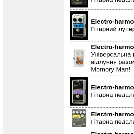
Electro-harmo
Гітарний лупе
Electro-harmo
Універсальна 
відлуння разо
Memory Man!
Electro-harmo
Гітарна педал
Electro-harmo
Гітарна педаль