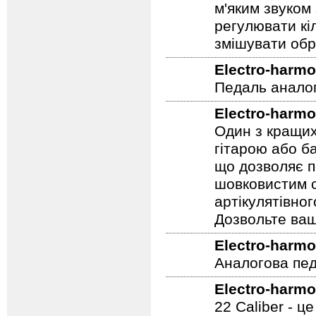
м'яким звуком
регулювати кіл
змішувати обр
Electro-harmo
Педаль аналог
Electro-harmo
Один з кращих
гітарою або ба
що дозволяє п
шовковистим с
артікулятівног
Дозвольте ваш
Electro-harmo
Аналогова педа
Electro-harmo
22 Caliber - ц