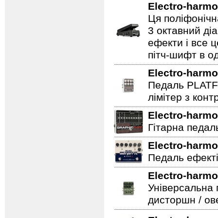
Electro-harmo
Ця поліфонічна
3 октавний ді
ефекти і все 
пітч-шифт в од
Electro-harmo
Педаль PLATF
лімітер з кон
Electro-harmo
Гітарна педаль 
Electro-harmo
Педаль ефекті
Electro-harmo
Універсальна 
дисторшн / ов