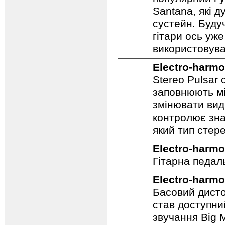
популярний і у
Santana, які д
сустейн. Будуч
гітари ось уже
використовува
Electro-harmo
Stereo Pulsar
заповнюють мі
змінювати вид
контролює зна
який тип стер
Electro-harmo
Гітарна педал
Electro-harmo
Басовий дисто
став доступни
звучання Big M