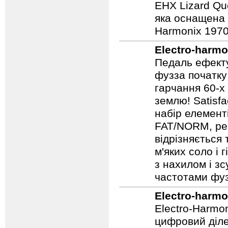
EHX Lizard Qu
яка оснащена р
Harmonix 1970
Electro-harmo
Педаль ефекту
фузза початку
гарчання 60-х
землю! Satisf
набір елемент
FAT/NORM, рег
відрізняється
м'яких соло і 
з нахилом і зс
частотами фуз
Electro-harmo
Electro-Harmo
цифровий діле