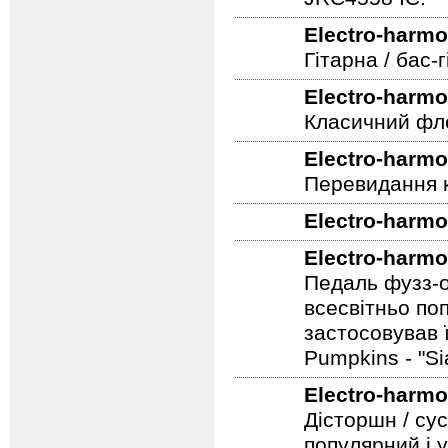
JRC4558 IC.
Electro-harmo
Гітарна / бас
Electro-harmo
Класичний фле
Electro-harmo
Перевидання к
Electro-harmo
Electro-harmo
Педаль фузз-о
всесвітньо по
застосовував 
Pumpkins - "S
Electro-harmo
Дісторшн / су