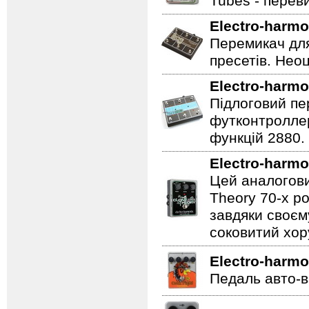
Tubes - перев
Electro-harmo
Перемикач для
пресетів. Неоц
Electro-harmo
Підлоговий пер
футконтроллер
функцій 2880.
Electro-harmo
Цей аналогови
Theory 70-х р
завдяки своєм
соковитий хору
Electro-harmo
Педаль авто-в