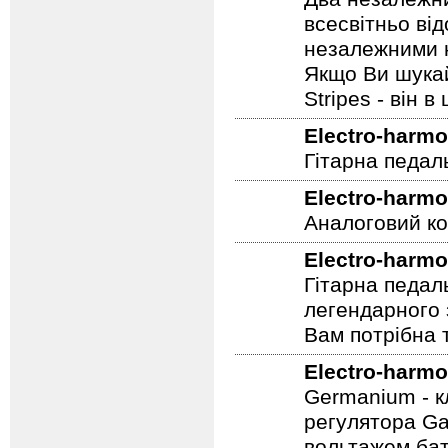
Два незалежни
всесвітньо ві
незалежними н
Якщо Ви шукай
Stripes - він в 
Electro-harmo
Гітарна педал
Electro-harmo
Аналоговий ко
Electro-harmo
Гітарна педал
легендарного 
Вам потрібна т
Electro-harmo
Germanium - к
регулятора Ga