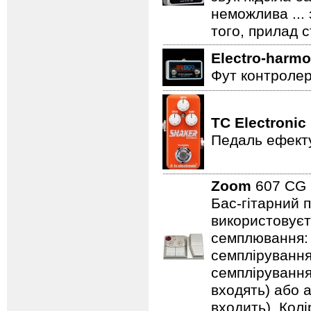
неможлива ...
того, прилад 
Electro-harmo
Фут контролер
TC Electronic
Педаль ефекту
Zoom
607 C
Бас-гітарний 
використовуєт
семплювання: 3
семплірування,
семплірування
входять) або 
входить). Колі