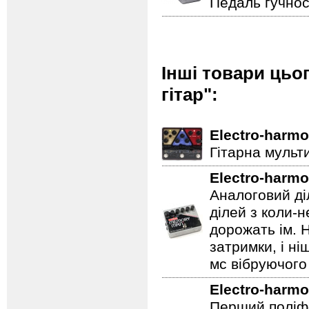
Педаль гучнос
Інші товари цьо
гітар":
Electro-harmo
Гітарна мульт
Electro-harmo
Аналоговий ді
ділей з коли-
дорожать ім. 
затримки, і н
мс вібруючого 
Electro-harmo
Перший поліфо