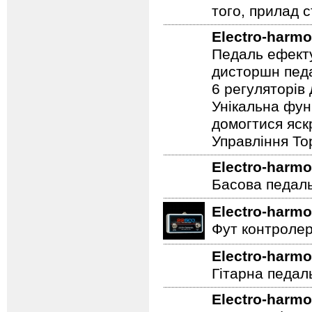
звук підсіла б
неможлива ...
того, прилад 
Electro-harmo
Педаль ефекту
дисторшн педа
6 регуляторів
Унікальна фун
домогтися яскр
Управління To
Electro-harmo
Басова педал
Electro-harmo
Фут контролер
Electro-harmo