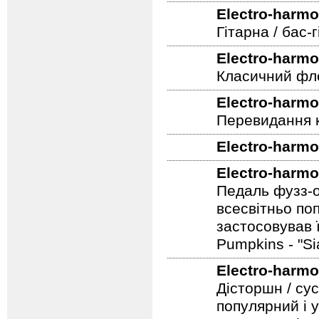
Новий овердра
JRC4558 IC.
Electro-harmo
Гітарна / бас
Electro-harmo
Класичний фле
Electro-harmo
Перевидання к
Electro-harmo
Electro-harmo
Педаль фузз-о
всесвітньо по
застосовував 
Pumpkins - "S
Electro-harmo