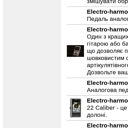
м'яким звуком
регулювати кіл
змішувати обр
Electro-harmo
Педаль аналог
Electro-harmo
Один з кращих
гітарою або ба
що дозволяє п
шовковистим с
артікулятівног
Дозвольте ваш
Electro-harmo
Аналогова педа
Electro-harmo
22 Caliber - ц