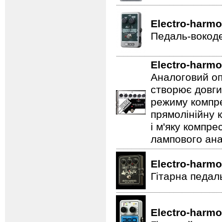
Electro-harmo
Педаль-вокоде
Electro-harmo
Аналоговий оп
створює довги
режиму компре
прямолінійну 
і м'яку компре
лампового ана
Electro-harmo
Гітарна педал
Electro-harmo