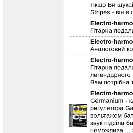
всесвітньо ві
незалежними н
Якщо Ви шукай
Stripes - він в 
Electro-harmo
Гітарна педал
Electro-harmo
Аналоговий ко
Electro-harmo
Гітарна педал
легендарного 
Вам потрібна т
Electro-harmo
Germanium - к
регулятора Ga
вольтажем бат