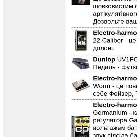
шовковистим с
артікулятівног
Дозвольте ваш
Electro-harmo
22 Caliber - ц
долоні.
Dunlop
UV1F
Педаль - футк
Electro-harmo
Worm - це пов
себе Фейзер, 
Electro-harmo
Germanium - к
регулятора Ga
вольтажем бат
звук підсіла б