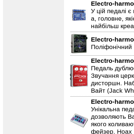
Electro-harmo
У цій педалі є
а, головне, як
найбільш креат
Electro-harmo
Поліфонічний 
Electro-harmo
Педаль дублює
Звучання церк
дисторшн. Наб
Вайт (Jack Whi
Electro-harmo
Унікальна пед
дозволяють Ва
якого коливаю
фейзер. Hoax 