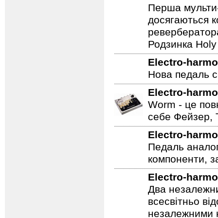
долоні.
Electro-harmo
Перша мульти-
досягаються к
ревербератора
Родзинка Holy 
Electro-harmo
Нова педаль се
Electro-harmo
Worm - це пов
себе Фейзер, 
Electro-harmo
Педаль аналог
компоненти, з
Electro-harmo
Два незалежни