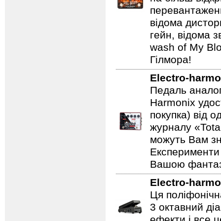
перевантаженн
відома дистор
гейн, відома 
wash of My Blo
Гілмора!
Electro-harmo
Педаль аналог
Harmonix удос
покупка) від 
журналу «Total
можуть Вам зн
Експерименти 
Вашою фантазі
Electro-harmo
Ця поліфонічна
3 октавний ді
ефекти і все 