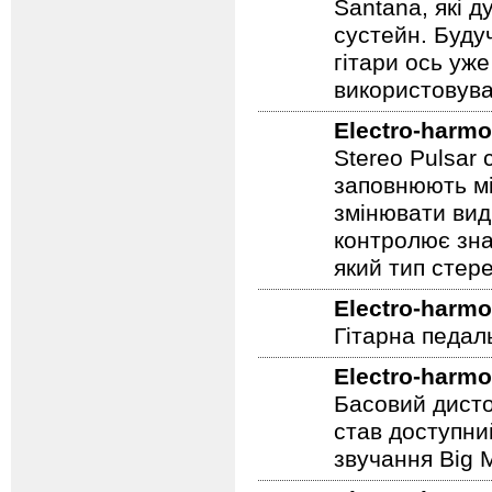
Дісторшн / су
популярний і у
Santana, які д
сустейн. Будуч
гітари ось уже
використовува
Electro-harmo
Stereo Pulsar
заповнюють мі
змінювати вид
контролює зна
який тип стер
Electro-harmo
Гітарна педал
Electro-harmo
Басовий дисто