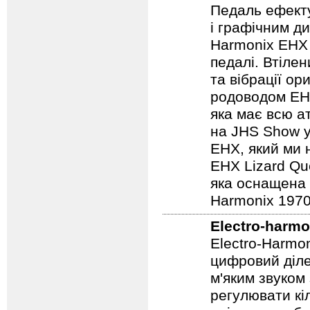
процесорів, р
Electro-harmo
Педаль ефекту
і графічним д
Harmonix EHX 
педалі. Втілен
та вібрації о
родоводом EHX
яка має всю а
на JHS Show у
EHX, який ми 
EHX Lizard Qu
яка оснащена р
Harmonix 1970
Electro-harmo
Electro-Harmo
цифровий діле