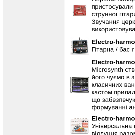
пристосували 
струнної гітар
Звучання церк
використовува
Electro-harmo
Гітарна / бас-
Electro-harmo
Microsynth ст
його чуємо в з
класичних ван
кастом прилад
що забезпечую
формуванні ан
Electro-harmo
Універсальна 
відлуння разо