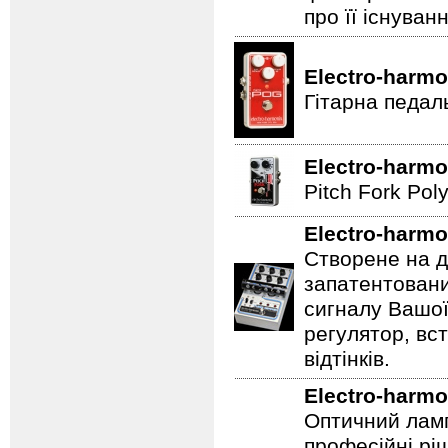
про її існуван
Electro-harmo
Гітарна педал
Electro-harmo
Pitch Fork Poly
Electro-harmo
Створене на д
запатентовани
сигналу Вашої
регулятор, вс
відтінків.
Electro-harmo
Оптичний ламп
професійні рі