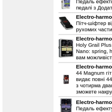
Педаль ефекті
педалі з Дода
Electro-harmo
Пітч-шіфтер ві
рухомих части
Electro-harmo
Holy Grail Plu
Nano: spring, 
вам можливіст
Electro-harmo
44 Magnum гіт
видає повні 44
з чотирма два
зможете накру
Electro-harmo
Педаль ефекту