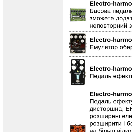
Electro-harmo
Басова педаль
зможете додат
неповторний з
Electro-harmo
Емулятор обер
Electro-harmo
Педаль ефекті
Electro-harmo
Педаль ефекту
дисторшна, EH
розширені еле
розширити і б
на більш відкр