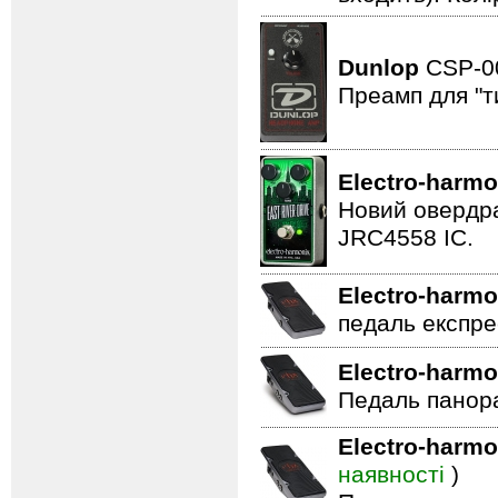
Dunlop
CSP-
Преамп для "т
Electro-harmo
Новий овердра
JRC4558 IC.
Electro-harmo
педаль експре
Electro-harmo
Педаль панор
Electro-harmo
наявності
)