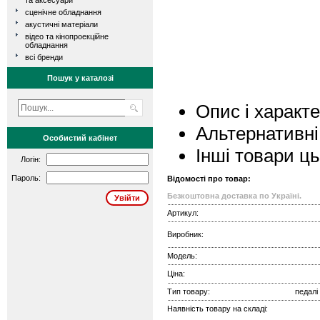
та аксесуари
сценічне обладнання
акустичні матеріали
відео та кінопроекційне
обладнання
всі бренди
Пошук у каталозі
Опис і характ
Альтернативні
Особистий кабінет
Інші товари ц
Логін:
Пароль:
Відомості про товар:
Безкоштовна доставка по Україні.
Артикул:
Виробник:
Модель:
Ціна:
Тип товару:
педалі
Наявність товару на складі: