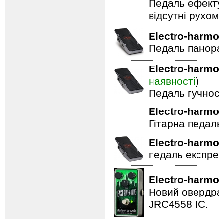
Гітарна педал
Electro-harmo
Педаль ефекту
відсутні рухо
Electro-harmo
Педаль панор
Electro-harmo
наявності
)
Педаль гучнос
Electro-harmo
Гітарна педал
Electro-harmo
педаль експре
Electro-harmo