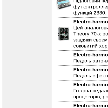
Electro-harmo
Підлоговий пер
футконтроллер
функцій 2880.
Electro-harmo
Цей аналогови
Theory 70-х р
завдяки своєм
соковитий хору
Electro-harmo
Педаль авто-в
Electro-harmo
Педаль ефекті
Electro-harmo
Гітарна педал