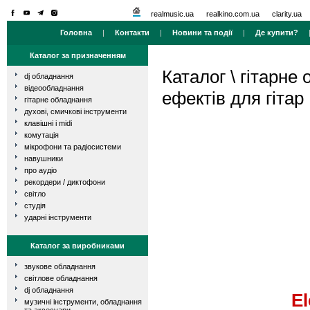
realmusic.ua
realkino.com.ua
clarity.ua
Головна
|
Контакти
|
Новини та події
|
Де купити?
Каталог за призначенням
Каталог
\
гітарне
dj обладнання
відеообладнання
ефектів для гітар
гітарне обладнання
духові, смичкові інструменти
клавішні і midi
комутація
мікрофони та радіосистеми
навушники
про аудіо
рекордери / диктофони
світло
студія
ударні інструменти
Каталог за виробниками
звукове обладнання
світлове обладнання
dj обладнання
El
музичні інструменти, обладнання