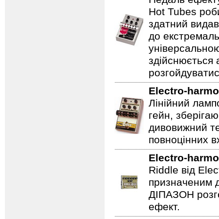
Hot Tubes роб
здатний видав
до екстремаль
універсальною
здійснюється
розгойдуватис
Electro-harmo
Лінійний ламп
гейн, зберігаю
дивовижний те
повноцінних вх
Electro-harmo
Riddle від Ele
призначеним д
ДІПАЗОН розго
ефект.