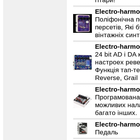
гітари!
Electro-harmo
Поліфонічна п
персетів, Які 
вінтажніх синт
Electro-harmo
24 bit AD і D
настроех реве
Функція тап-те
Reverse, Grail
Electro-harmo
Програмована 
можливих нала
багато інших.
Electro-harmo
Педаль