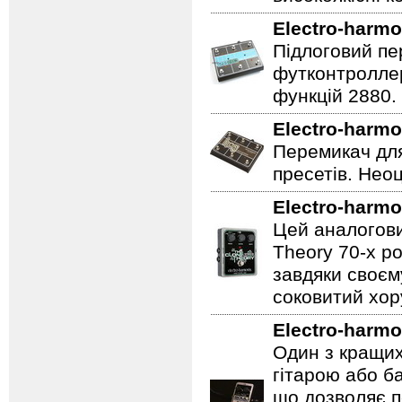
Electro-harmo
Підлоговий пер
футконтроллер
функцій 2880.
Electro-harmo
Перемикач для
пресетів. Неоц
Electro-harmo
Цей аналогови
Theory 70-х р
завдяки своєм
соковитий хору
Electro-harmo
Один з кращих
гітарою або ба
що дозволяє п