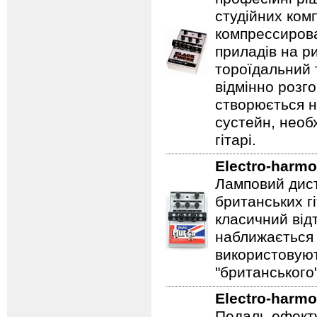
студійних ком
компрессирова
приладів на ри
тороїдальний 
відмінно розг
створюється 
сустейн, необ
гітарі.
Electro-harmo
Ламповий дист
британських гі
класичний відт
наближається 
використовуют
"британського
Electro-harmo
Педаль ефекту