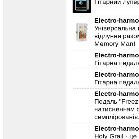
Гітарний лупе
Electro-harmo
Універсальна 
відлуння разо
Memory Man!
Electro-harmo
Гітарна педал
Electro-harmo
Гітарна педаль
Electro-harmo
Педаль "Freez
натисненням од
семплірованіє