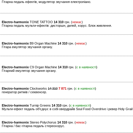
Гітарна педаль ефектів, модулятор звучання електропіано.
Electro-harmonix
TONE TATTOO
14 310
грн. (
немає
)
Гітарна педаль мульти-ефектів: дисторшн, дилей, хорус. Блок живлення.
Electro-harmonix
B9 Organ Machine
14 310
грн. (
немає
)
Гітара емулятор звучання органу.
Electro-harmonix
C9 Organ Machine
14 310
грн. (
є в наявності
)
Гітарний емулятор звучання органу.
Electro-harmonix
Clockworks
14 310
7 871
грн. (
є в наявності
)
генератор ритмів / секвенсер.
Electro-harmonix
Turnip Greens
14 310
грн. (
є в наявності
)
Мульти-ефект педаль об'єднує в собі овердрайв Soul Food Overdrive і ревер Holy Grai
Electro-harmonix
Stereo Polychorus
14 310
грн. (
немає
)
Гітарна / бас-гітарна педаль стереохорус.