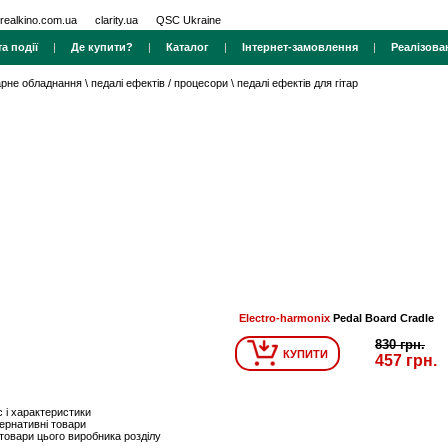
realkino.com.ua
clarity.ua
QSC Ukraine
а події
|
Де купити?
|
Каталог
|
Інтернет-замовлення
|
Реалізова
тарне обладнання
\
педалі ефектів / процесори
\
педалі ефектів для гітар
Electro-harmonix
Pedal Board Cradle
830 грн.
КУПИТИ
457 грн.
 і характеристики
ернативні товари
 товари цього виробника розділу