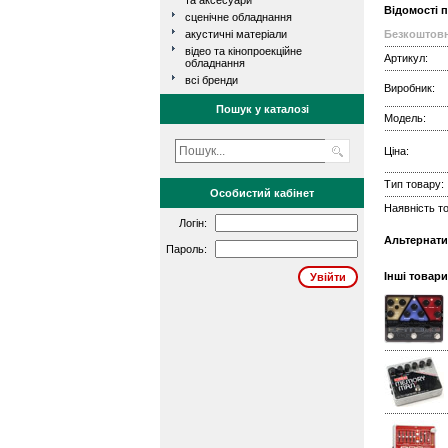
та аксесуари
Відомості 
сценічне обладнання
акустичні матеріали
Безкоштовн
відео та кінопроекційне
Артикул:
обладнання
всі бренди
Виробник:
Пошук у каталозі
Модель:
Ціна:
Тип товару:
Особистий кабінет
Наявність то
Логін:
Альтернати
Пароль:
Інші товари