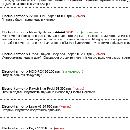
гітари, до багатого і прозорого симфонічного звучання. Звучання церковного органу. 
педаль в запісяхThe White Stripes
Electro-harmonix
22500 Dual Looper
18 090
грн. (
немає
)
Гітарна / бас-гітарна педаль - лупер.
Electro-harmonix
Micro Synthesizer
17 820
9 801
грн. (
є в наявності
)
Microsynth створює справжнє звучання аналогових синтезаторів, як ми його чуємо в з
класичних вантажних звуків великого синтезатора минулого Moog до кастом приладів.
що забезпечують гітаристу практично необмежені можливості у формуванні аналогови
Electro-harmonix
Grand Canyon Delay and Looper
16 200
грн. (
немає
)
Універсальна педаль ділей. Від цифрового до теплого плівкового відлуння разом з рев
Electro-harmonix
MOD REX
16 200
грн. (
є в наявності
)
Педаль ефектів "модуляції".
Electro-harmonix
Ravish Sitar Pedal
15 390
грн. (
немає
)
Перша педаль емулююча звучання ситара від Electro-Harmonix!
Electro-harmonix
Lester-G
14 580
грн. (
немає
)
Гітарний емулятор обертового динаміка.
Electro-harmonix
Key9
14 310
грн. (
немає
)