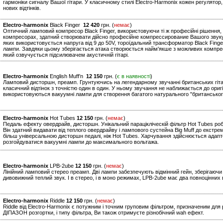
гармоніки сигналу Вашої гітари. У класичному стилі Electro-Harmonix кожен регулято
нових відтінків.
Electro-harmonix
Black Finger
12 420
грн. (
немає
)
Оптичний ламповий компресор Black Finger, використовуючи ті ж професійні рішення, щ
компресорах, здатний створювати дійсно професійне компрессирование Вашого звуку. 
яких використовується напруга від 9 до 50V, тороїдальний трансформатор Black Finge
лампи. Завдяки цьому зберігається атака створюється найм'якше з можливих компре
який озвучується підсилювачем акустичній гітарі.
Electro-harmonix
English Muff’n
12 150
грн. (
є в наявності
)
Ламповий дисторшн, преамп. Грунтуючись на легендарному звучанні британських гітарни
класичний відтінок з точністю один в один. У ньому звучання не наближається до оригі
використовуються вакуумні лампи для створення багатого натурального "британськог
Electro-harmonix
Hot Tubes
12 150
грн. (
немає
)
Педаль ефекту овердрайв, дисторшн. Унікальний парацікліческій фільтр Hot Tubes р
Він здатний видавати від теплого овердрайву і лампового сустейна Big Muff до екст
більш універсальною дисторшн педалі, ніж Hot Tubes. Харчування здійснюється ада
розгойдуватися вакуумні лампи до максимального вольтажа.
Electro-harmonix
LPB-2ube
12 150
грн. (
немає
)
Лінійний ламповий стерео преамп. Дві лампи забезпечують відмінний гейн, зберігаючи 
дивовижний теплий звук. І в стерео, і в моно режимах, LPB-2ube має два повноцінних 
Electro-harmonix
Riddle
12 150
грн. (
немає
)
Riddle від Electro-Harmonix є потужним і точним груповим фільтром, призначеним для 
ДІПАЗОН розгортки, і типу фільтра, Ви також отримуєте різнобічний wah ефект.