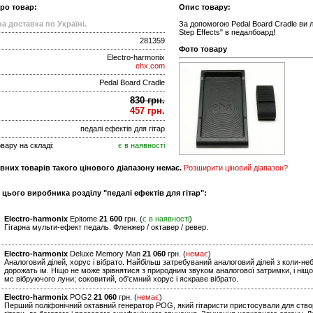
про товар:
Опис товару:
а доставка по Україні.
За допомогою Pedal Board Cradle ви л
Step Effects" в педалбоард!
281359
Фото товару
Electro-harmonix
ehx.com
Pedal Board Cradle
830 грн.
457 грн.
педалі ефектів для гітар
вару на складі:
є в наявності
вних товарів такого цінового діапазону немає.
Розширити ціновий діапазон?
 цього виробника розділу "педалі ефектів для гітар":
Electro-harmonix
Epitome
21 600
грн. (
є в наявності
)
Гітарна мульти-ефект педаль. Фленжер / октавер / ревер.
Electro-harmonix
Deluxe Memory Man
21 060
грн. (
немає
)
Аналоговий ділей, хорус і вібрато. Найбільш затребуваний аналоговий ділей з коли-не
дорожать ім. Ніщо не може зрівнятися з природним звуком аналогової затримки, і ніщо
мс вібруючого луни; соковитий, об'ємний хорус і яскраве вібрато.
Electro-harmonix
POG2
21 060
грн. (
немає
)
Перший поліфонічний октавний генератор POG, який гітаристи пристосували для створ