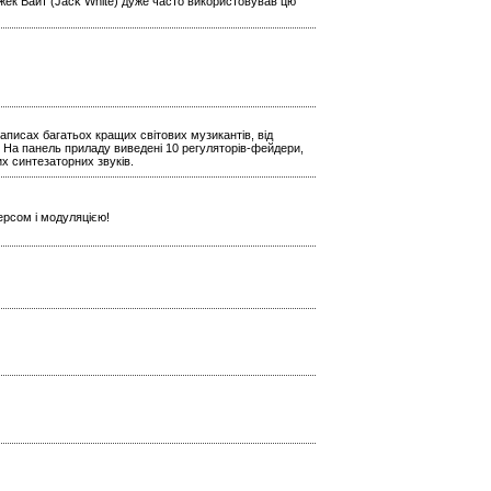
Джек Вайт (Jack White) дуже часто використовував цю
аписах багатьох кращих світових музикантів, від
 На панель приладу виведені 10 регуляторів-фейдери,
х синтезаторних звуків.
ерсом і модуляцією!