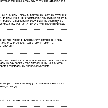
р, встановлений в екстремальну позицію, створює ряд
о і в найбільш відомих вантажних і елітних студійних
На відміну від інших "лампових" приладів на ринку, в
r працює на повновагих 300V, відмінно розгойдують
ссирование. Фантастичний сустейн, необхідний будь-
х підсилювачів, English Muff'n відтворює їх міць і
нального, як це робиться в "емуляторах", а
о" звучання.
обить його найбільш універсальним дисторшн приладом.
ремальних лампових метал дисторшн, ви не знайдете
птером з тороїдальним трансформатором,
прозорість звучання і відсутність шумів, створюючи
входу і виходу.
роботи з гітарою. Крім можливості регулювання Q,