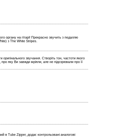
го органу на гітарі! Прекрасно звучить з педаллю
e) з The White Stripes.
и оригінального звучання. Створіть тон, частоти якого
 про яку Ви завжди мріяли, але не підозрювали про її
й в Tube Zipper, додає контрольовані аналогові