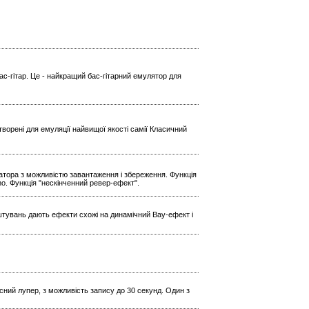
ас-гітар. Це - найкращий бас-гітарний емулятор для
ворені для емуляції найвищої якості самії Класичний
ратора з можливістю завантаження і збереження. Функція
Echo. Функція "нескінченний ревер-ефект".
штувань дають ефекти схожі на динамічний Вау-ефект і
кісний лупер, з можливість запису до 30 секунд. Один з