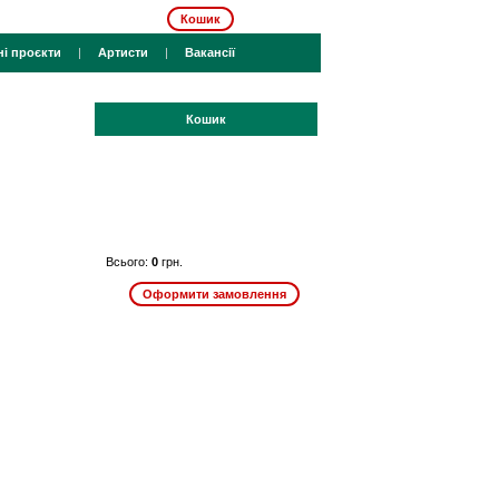
Кошик
ні проєкти
|
Артисти
|
Вакансії
Кошик
Всього:
0
грн.