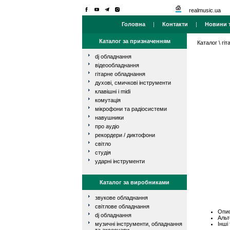
realmusic.ua
Головна
|
Контакти
|
Новини т
Каталог за призначенням
Каталог
\
гі
dj обладнання
відеообладнання
гітарне обладнання
духові, смичкові інструменти
клавішні і midi
комутація
мікрофони та радіосистеми
навушники
про аудіо
рекордери / диктофони
світло
студія
ударні інструменти
Каталог за виробниками
звукове обладнання
світлове обладнання
Опис
dj обладнання
Альт
Інші
музичні інструменти, обладнання