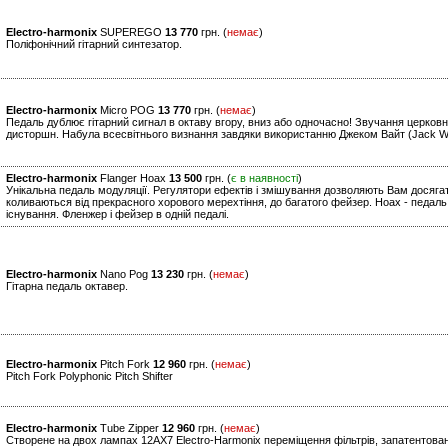
Electro-harmonix
SUPEREGO
13 770
грн. (
немає
)
Поліфонічний гітарний синтезатор.
Electro-harmonix
Micro POG
13 770
грн. (
немає
)
Педаль дублює гітарний сигнал в октаву вгору, вниз або одночасно! Звучання церковно
дисторшн. Набула всесвітнього визнання завдяки використанню Джеком Вайт (Jack Whit
Electro-harmonix
Flanger Hoax
13 500
грн. (
є в наявності
)
Унікальна педаль модуляції. Регулятори ефектів і змішування дозволяють Вам досягат
коливаються від прекрасного хорового мерехтіння, до багатого фейзер. Hoax - педаль,
існування. Фленжер і фейзер в одній педалі.
Electro-harmonix
Nano Pog
13 230
грн. (
немає
)
Гітарна педаль октавер.
Electro-harmonix
Pitch Fork
12 960
грн. (
немає
)
Pitch Fork Polyphonic Pitch Shifter
Electro-harmonix
Tube Zipper
12 960
грн. (
немає
)
Створене на двох лампах 12AX7 Electro-Harmonix переміщення фільтрів, запатентовани