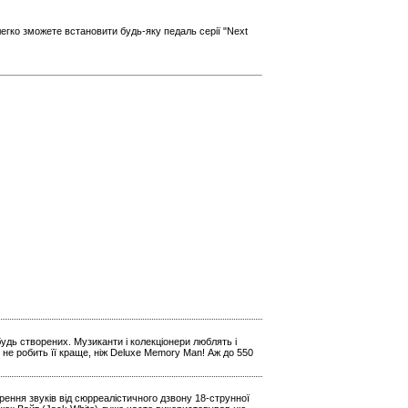
егко зможете встановити будь-яку педаль серії "Next
будь створених. Музиканти і колекціонери люблять і
 не робить її краще, ніж Deluxe Memory Man! Аж до 550
ення звуків від сюрреалістичного дзвону 18-струнної