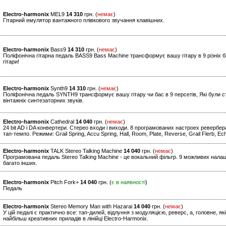
Electro-harmonix
MEL9
14 310
грн. (
немає
)
Гітарний емулятор вантажного плівкового звучання клавішних.
Electro-harmonix
Bass9
14 310
грн. (
немає
)
Поліфонічна гітарна педаль BASS9 Bass Machine трансформує вашу гітару в 9 різніх б
гітари!
Electro-harmonix
Synth9
14 310
грн. (
немає
)
Поліфонічна педаль SYNTH9 трансформує вашу гітару чи бас в 9 персетів, Які були ст
вінтажніх синтезаторних звуків.
Electro-harmonix
Cathedral
14 040
грн. (
немає
)
24 bit AD і DA конвертери. Стерео входи і виходи. 8 програмованих настроех ревербе
тап-темпо. Режими: Grail Spring, Accu Spring, Hall, Room, Plate, Reverse, Grail Flerb, 
Electro-harmonix
TALK Stereo Talking Machine
14 040
грн. (
немає
)
Програмована педаль Stereo Talking Machine - це вокальний фільтр. 9 можливих нала
багато інших.
Electro-harmonix
Pitch Fork+
14 040
грн. (
є в наявності
)
Педаль
Electro-harmonix
Stereo Memory Man with Hazarai
14 040
грн. (
немає
)
У цій педалі є практично все: тап-дилей, відлуння з модуляцією, реверс, а, головне, я
найбільш креативних приладів в лінійці Electro-Harmonix.