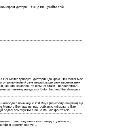
ьний ефект дісторшн. Якщо Ви шукайте свій
ell Melter доводить дисторшн до краю. Hell Melter має
ого прямолінійний звук педалі за рахунок перемикання
ня, меншої компресії та більшої атаки. Ця всесвітньо
ками дет-металу шведської Entombed and the shoegaze
 нагороди в номінації «Best Buy» (найкраща покупка) від
luxe Memory Boy має всі настройками, які можуть Вам
цій педалі обмежується лише Вашою фантазією! .. »
діапазон, транспонування вниз, вгору і одночасно,
шифт в одному корпусі ..