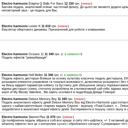
Electro-harmonix
Enigma Q Balls For Bass
12 150
грн. (
немає
)
Басова педаль, аналоговий огинає частотний фільтр. До цього ви зможете додати щіл
неповторний звук - ця педаль для Вас.
Electro-harmonix
Lester-K
11 610
грн. (
немає
)
Емулятор обертового динаміка. Призначений для роботи з клавішними.
Electro-harmonix
Oceans 11
11 340
грн. (
є в наявності
)
Педаль ефектів "реверберація".
Electro-harmonix
Hell Melter
11 340
грн. (
є в наявності
)
Педаль ефекту дисторшн Взявши за основу культову класичну педаль дисторшна, EHX H
розширені елементи управління та тональні можливості, дозволяючи розширити і без т
на більш відкриті параметри кліпінгу та бустингу для збільшення запасу перевантажен
відома дисторшн схема, спочатку розроблена як ультимативний хай-гейн, відома зву
wash of My Bloody Valentine.. Він навіть оселився в педалборді Девіда Гілмора!
Electro-harmonix
Deluxe Memory Boy
11 340
грн. (
немає
)
Педаль аналогового ефекту ділей Deluxe Memory Boy від Electro-Harmonix удостоїлася
одного з найавторитетніших гітарних видань Європи - журналу «Total Guitar». «... De
знадобитися в аналогової педалі ефекту ділей. Експерименти в пошуку свого звуку в 
Electro-harmonix
Slammi Plus
11 070
грн. (
немає
)
Ця поліфонічна педаль зібрала в собі все краще зі світу пітч-шіфтінга: +/- 3 октавний 
whammy ефекти і все це з контролем сухого і обробленого сигналу! Супермаркет пітч-