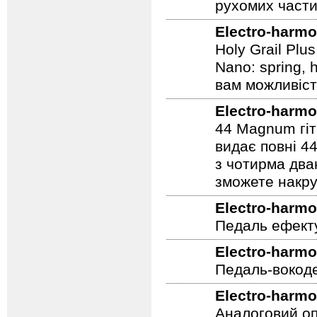
рухомих части
Electro-harmo
Holy Grail Plu
Nano: spring, 
вам можливіст
Electro-harmo
44 Magnum гіт
видає повні 44
з чотирма два
зможете накру
Electro-harmo
Педаль ефекту
Electro-harmo
Педаль-вокоде
Electro-harmo
Аналоговий оп