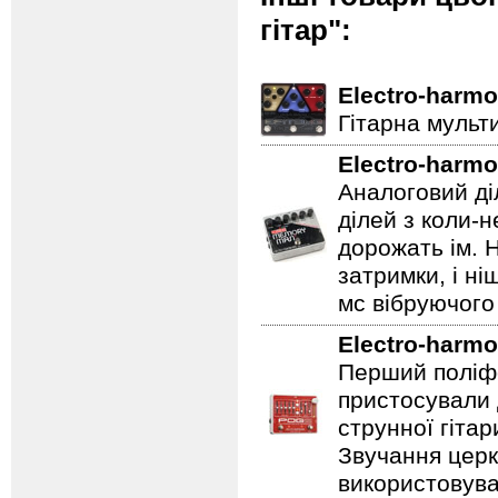
гітар":
Electro-harmo
Гітарна мульт
Electro-harmo
Аналоговий ді
ділей з коли-
дорожать ім. 
затримки, і н
мс вібруючого 
Electro-harmo
Перший поліфо
пристосували 
струнної гітар
Звучання церк
використовува