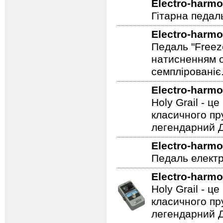
Electro-harmo
Гітарна педаль
Electro-harmo
Педаль "Freez
натисненням од
семплірованіє
Electro-harmo
Holy Grail - 
класичного пр
легендарний Ді
Electro-harmo
Педаль електр
Electro-harmo
Holy Grail - 
класичного пр
легендарний Ді