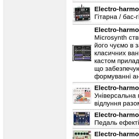
Electro-harmo
Гітарна / бас-
Electro-harmo
Microsynth ст
його чуємо в з
класичних ван
кастом прилад
що забезпечую
формуванні ан
Electro-harmo
Універсальна 
відлуння разо
Electro-harmo
Педаль ефектів
Electro-harmo