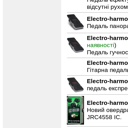
відсутні рухо
Electro-harmo
Педаль панор
Electro-harmo
наявності
)
Педаль гучнос
Electro-harmo
Гітарна педал
Electro-harmo
педаль експре
Electro-harmo
Новий овердра
JRC4558 IC.