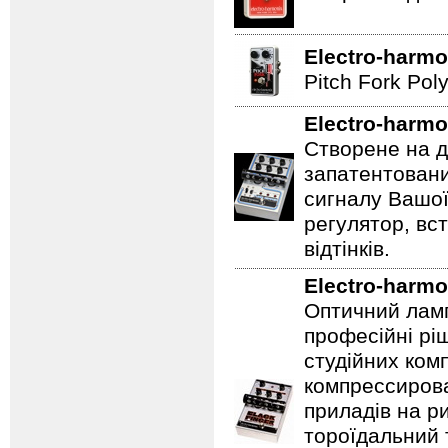
Electro-harmo
Pitch Fork Poly
Electro-harmo
Створене на д
запатентовани
сигналу Вашої
регулятор, вс
відтінків.
Electro-harmo
Оптичний ламп
професійні рі
студійних ком
компрессирова
приладів на ри
тороїдальний 