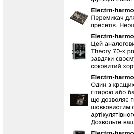
Electro-harmo
Перемикач для
пресетів. Неоц
Electro-harmo
Цей аналогови
Theory 70-х р
завдяки своєм
соковитий хору
Electro-harmo
Один з кращих
гітарою або ба
що дозволяє п
шовковистим с
артікулятівног
Дозвольте ваш
Electro-harmo