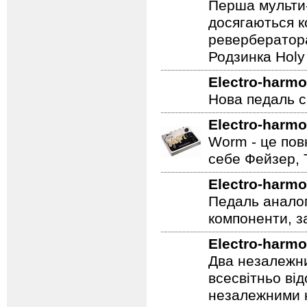
Перша мульти-
досягаються к
ревербератора
Родзинка Holy 
Electro-harmo
Нова педаль се
Electro-harmo
Worm - це пов
себе Фейзер, 
Electro-harmo
Педаль аналог
компоненти, з
Electro-harmo
Два незалежни
всесвітньо ві
незалежними н