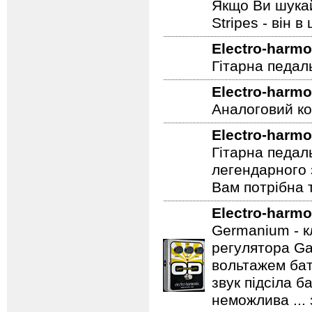
Якщо Ви шукай
Stripes - він в 
Electro-harmo
Гітарна педал
Electro-harmo
Аналоговий ко
Electro-harmo
Гітарна педал
легендарного 
Вам потрібна т
Electro-harmo
Germanium - к
регулятора Ga
вольтажем бат
звук підсіла б
неможлива ...