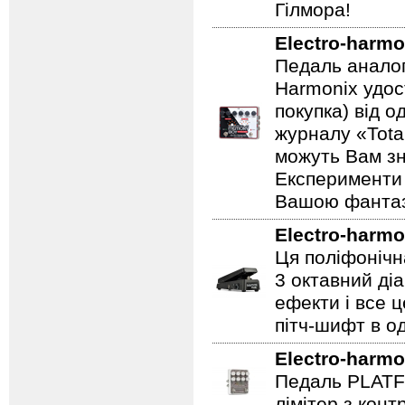
Гілмора!
Electro-harmo
Педаль аналог
Harmonix удос
покупка) від 
журналу «Total
можуть Вам зн
Експерименти 
Вашою фантазі
Electro-harmo
Ця поліфонічна
3 октавний ді
ефекти і все 
пітч-шифт в од
Electro-harmo
Педаль PLATF
лімітер з кон