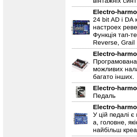
вінтажніх синт
Electro-harmo
24 bit AD і D
настроех реве
Функція тап-те
Reverse, Grail
Electro-harmo
Програмована 
можливих нала
багато інших.
Electro-harmo
Педаль
Electro-harmo
У цій педалі є
а, головне, як
найбільш креат