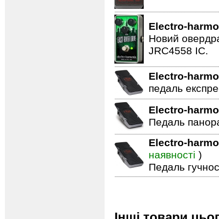
Electro-harmo
Новий овердра
JRC4558 IC.
Electro-harmo
педаль експре
Electro-harmo
Педаль панор
Electro-harmo
наявності
)
Педаль гучнос
Інші товари цьо