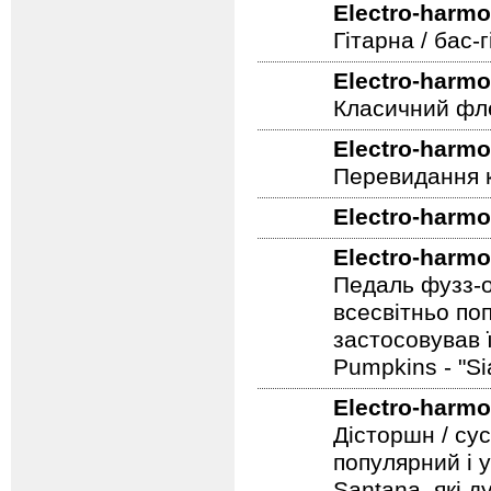
Electro-harmo
Гітарна / бас
Electro-harmo
Класичний фле
Electro-harmo
Перевидання к
Electro-harmo
Electro-harmo
Педаль фузз-о
всесвітньо по
застосовував 
Pumpkins - "S
Electro-harmo
Дісторшн / су
популярний і у
Santana, які д