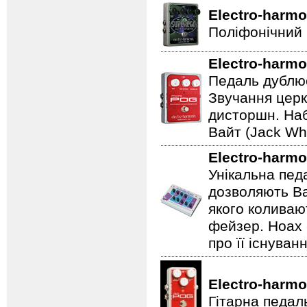
Electro-harmo
Поліфонічний 
Electro-harmo
Педаль дублює
Звучання церк
дисторшн. Наб
Вайт (Jack Whi
Electro-harmo
Унікальна пед
дозволяють Ва
якого коливаю
фейзер. Hoax 
про її існуван
Electro-harmo
Гітарна педал