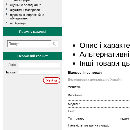
та аксесуари
сценічне обладнання
акустичні матеріали
відео та кінопроекційне
обладнання
всі бренди
Пошук у каталозі
Опис і характ
Альтернативні
Особистий кабінет
Інші товари ц
Логін:
Пароль:
Відомості про товар:
Безкоштовна доставка по Україні.
Артикул:
Виробник:
Модель:
Ціна:
Тип товару:
педалі
Наявність товару на складі: