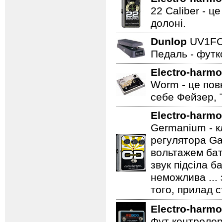
22 Caliber - ц
долоні.
Dunlop
UV1F
Педаль - футк
Electro-harmo
Worm - це пов
себе Фейзер, 
Electro-harmo
Germanium - к
регулятора Ga
вольтажем бат
звук підсіла б
неможлива ...
того, прилад 
Electro-harmo
Фут контролер