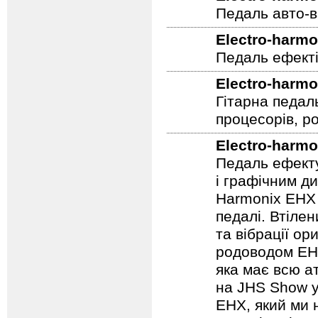
Педаль авто-в
Electro-harmo
Педаль ефекті
Electro-harmo
Гітарна педал
процесорів, р
Electro-harmo
Педаль ефекту
і графічним д
Harmonix EHX 
педалі. Втілен
та вібрації о
родоводом EHX
яка має всю а
на JHS Show у
EHX, який ми 