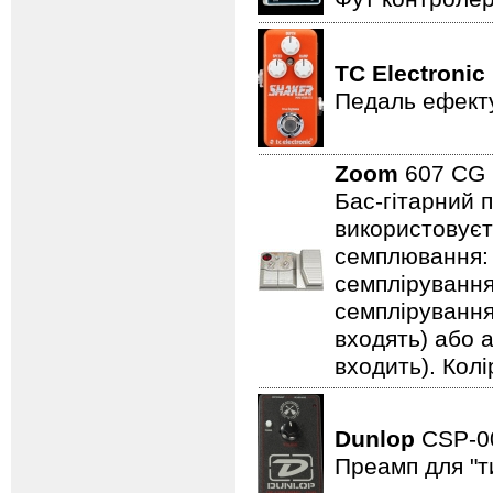
TC Electronic
Педаль ефекту
Zoom
607 C
Бас-гітарний 
використовуєт
семплювання: 3
семплірування,
семплірування
входять) або 
входить). Колі
Dunlop
CSP-
Преамп для "т