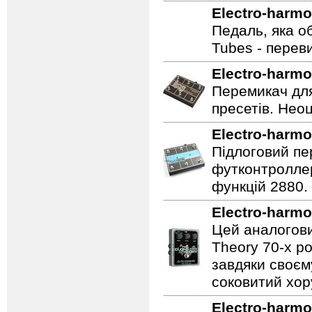
Electro-harmo
Педаль, яка о
Tubes - перев
Electro-harmo
Перемикач для
пресетів. Неоц
Electro-harmo
Підлоговий пер
футконтроллер
функцій 2880.
Electro-harmo
Цей аналогови
Theory 70-х р
завдяки своєм
соковитий хору
Electro-harmo