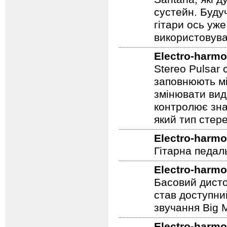
сустейн. Будуч
гітари ось уже
використовува
Electro-harmo
Stereo Pulsar
заповнюють мі
змінювати вид
контролює зна
який тип стер
Electro-harmo
Гітарна педал
Electro-harmo
Басовий дисто
став доступни
звучання Big M
Electro-harmo