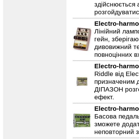
здійснюється
розгойдуватис
Electro-harmo
Лінійний ламп
гейн, зберігаю
дивовижний те
повноцінних вх
Electro-harmo
Riddle від Ele
призначеним д
ДІПАЗОН розго
ефект.
Electro-harmo
Басова педаль
зможете додат
неповторний з