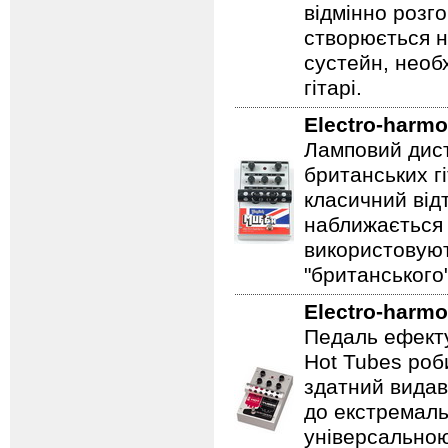
відмінно розг
створюється 
сустейн, необ
гітарі.
Electro-harmo
Ламповий дист
британських гі
класичний відт
наближається 
використовуют
"британського
Electro-harmo
Педаль ефекту
Hot Tubes роб
здатний видав
до екстремаль
універсальною