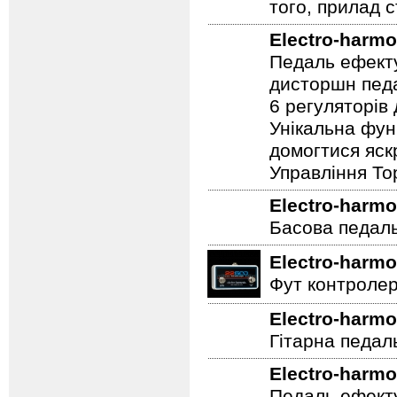
того, прилад 
Electro-harmo
Педаль ефекту
дисторшн педа
6 регуляторів
Унікальна фун
домогтися яскр
Управління To
Electro-harmo
Басова педал
Electro-harmo
Фут контролер
Electro-harmo
Гітарна педал
Electro-harmo
Педаль ефекту