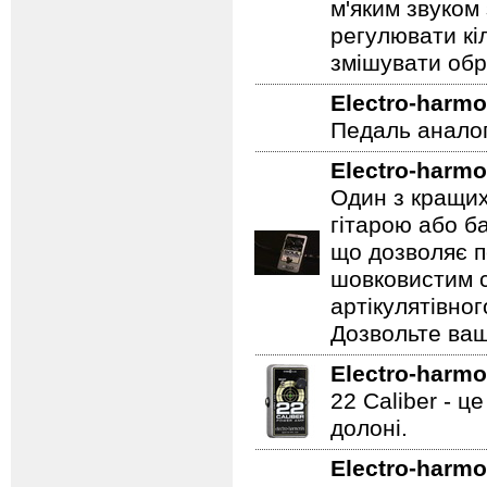
м'яким звуком
регулювати кіл
змішувати обр
Electro-harmo
Педаль аналог
Electro-harmo
Один з кращих
гітарою або ба
що дозволяє п
шовковистим с
артікулятівног
Дозвольте ваш
Electro-harmo
22 Caliber - ц
долоні.
Electro-harmo