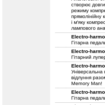
створює довги
режиму компре
прямолінійну 
і м'яку компре
лампового ана
Electro-harmo
Гітарна педал
Electro-harmo
Гітарний лупе
Electro-harmo
Універсальна 
відлуння разо
Memory Man!
Electro-harmo
Гітарна педал