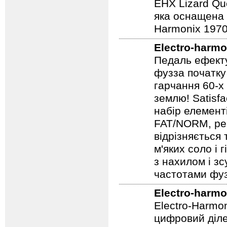
EHX Lizard Qu
яка оснащена р
Harmonix 1970
Electro-harmo
Педаль ефекту
фузза початку
гарчання 60-х
землю! Satisf
набір елемент
FAT/NORM, рег
відрізняється
м'яких соло і 
з нахилом і зс
частотами фуз
Electro-harmo
Electro-Harmo
цифровий діле