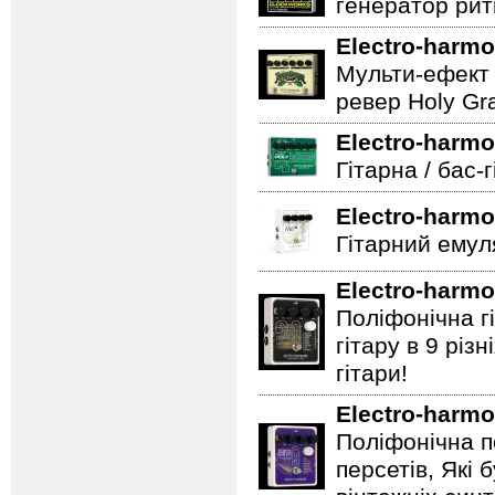
генератор ритм
Electro-harmo
Мульти-ефект 
ревер Holy Gra
Electro-harmo
Гітарна / бас-
Electro-harmo
Гітарний емул
Electro-harmo
Поліфонічна 
гітару в 9 різ
гітари!
Electro-harmo
Поліфонічна п
персетів, Які 