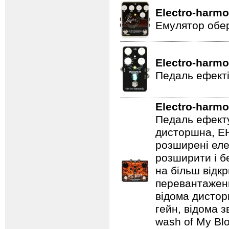
Electro-harmo
Емулятор обер
Electro-harmo
Педаль ефекті
Electro-harmo
Педаль ефекту
дисторшна, EH
розширені еле
розширити і б
на більш відкр
перевантаженн
відома дистор
гейн, відома 
wash of My Blo