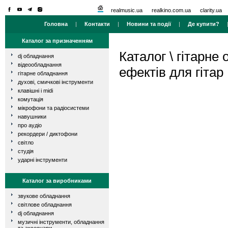
realmusic.ua
realkino.com.ua
clarity.ua
Головна
|
Контакти
|
Новини та події
|
Де купити?
Каталог за призначенням
Каталог
\
гітарне
dj обладнання
відеообладнання
ефектів для гітар
гітарне обладнання
духові, смичкові інструменти
клавішні і midi
комутація
мікрофони та радіосистеми
навушники
про аудіо
рекордери / диктофони
світло
студія
ударні інструменти
Каталог за виробниками
звукове обладнання
світлове обладнання
dj обладнання
музичні інструменти, обладнання