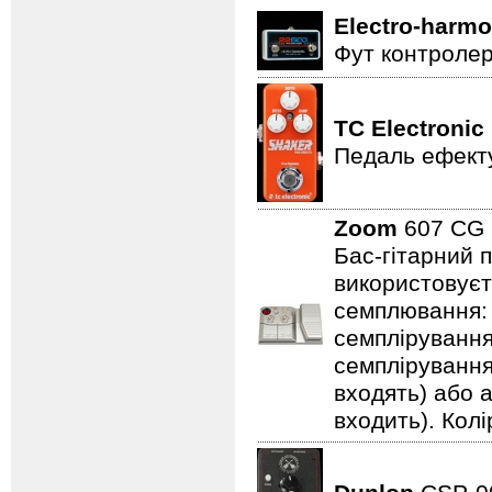
Electro-harmo
Фут контролер
TC Electronic
Педаль ефекту
Zoom
607 C
Бас-гітарний 
використовуєт
семплювання: 3
семплірування,
семплірування
входять) або 
входить). Колі