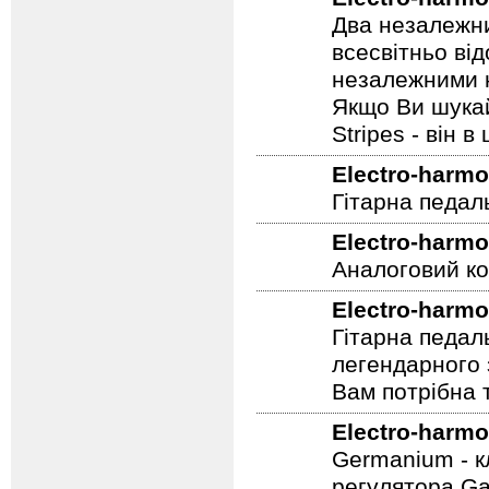
Два незалежни
всесвітньо ві
незалежними н
Якщо Ви шукай
Stripes - він в 
Electro-harmo
Гітарна педал
Electro-harmo
Аналоговий ко
Electro-harmo
Гітарна педал
легендарного 
Вам потрібна т
Electro-harmo
Germanium - к
регулятора Ga