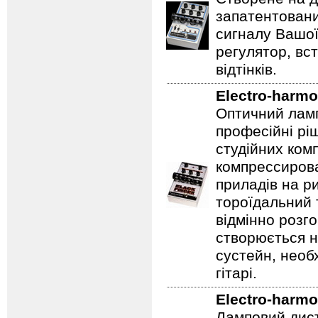
запатентовани
сигналу Вашої
регулятор, вс
відтінків.
Electro-harmo
Оптичний ламп
професійні рі
студійних ком
компрессирова
приладів на ри
тороїдальний 
відмінно розг
створюється 
сустейн, необ
гітарі.
Electro-harmo
Ламповий дист