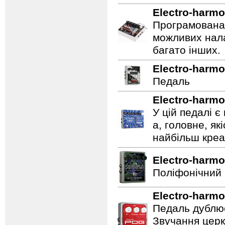
Electro-harmo
Програмована 
можливих нала
багато інших.
Electro-harmo
Педаль
Electro-harmo
У цій педалі є
а, головне, як
найбільш креат
Electro-harmo
Поліфонічний 
Electro-harmo
Педаль дублює
Звучання церк