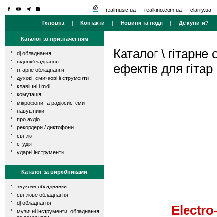
realmusic.ua
realkino.com.ua
clarity.ua
Головна
|
Контакти
|
Новини та події
|
Де купити?
Каталог за призначенням
Каталог
\
гітарне
dj обладнання
відеообладнання
ефектів для гітар
гітарне обладнання
духові, смичкові інструменти
клавішні і midi
комутація
мікрофони та радіосистеми
навушники
про аудіо
рекордери / диктофони
світло
студія
ударні інструменти
Каталог за виробниками
звукове обладнання
світлове обладнання
dj обладнання
Electro
музичні інструменти, обладнання