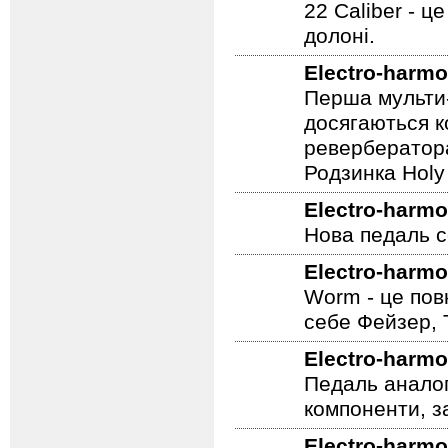
22 Caliber - ц
долоні.
Electro-harmo
Перша мульти-
досягаються к
ревербератора
Родзинка Holy 
Electro-harmo
Нова педаль се
Electro-harmo
Worm - це пов
себе Фейзер, 
Electro-harmo
Педаль аналог
компоненти, з
Electro-harmo