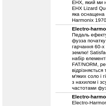
EHX, який ми 
EHX Lizard Qu
яка оснащена р
Harmonix 1970
Electro-harmo
Педаль ефекту
фузза початку
гарчання 60-х
землю! Satisf
набір елемент
FAT/NORM, рег
відрізняється
м'яких соло і 
з нахилом і зс
частотами фуз
Electro-harmo
Electro-Harmo