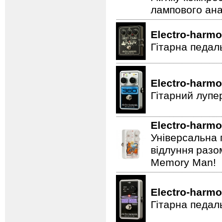
лампового ана
Electro-harmo
Гітарна педал
Electro-harmo
Гітарний лупе
Electro-harmo
Універсальна 
відлуння разо
Memory Man!
Electro-harmo
Гітарна педал