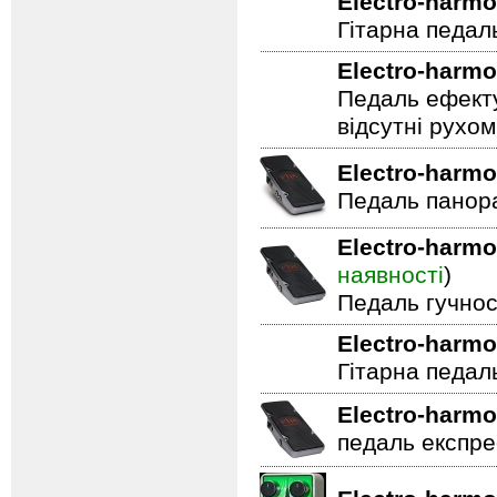
Electro-harmo
Гітарна педал
Electro-harmo
Педаль ефекту
відсутні рухо
Electro-harmo
Педаль панор
Electro-harmo
наявності
)
Педаль гучнос
Electro-harmo
Гітарна педал
Electro-harmo
педаль експре