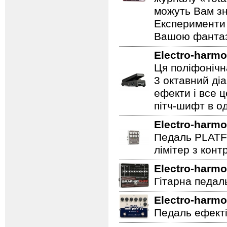
можуть Вам зн
Експерименти 
Вашою фантазі
Electro-harmo
Ця поліфонічна
3 октавний ді
ефекти і все 
пітч-шифт в од
Electro-harmo
Педаль PLATF
лімітер з кон
Electro-harmo
Гітарна педаль 
Electro-harmo
Педаль ефекті