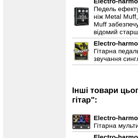
Electro-harmo
Педель ефекту
ніж Metal Muf
Muff забезпечу
відомий старш
Electro-harmo
Гітарна педал
звучання сингл
Інші товари цьо
гітар":
Electro-harmo
Гітарна мульт
Electro-harmo