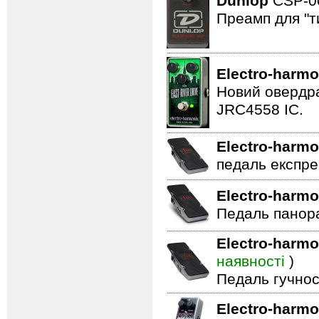
Dunlop
CSP-
Преамп для "т
Electro-harmo
Новий овердра
JRC4558 IC.
Electro-harmo
педаль експре
Electro-harmo
Педаль панор
Electro-harmo
наявності
)
Педаль гучнос
Electro-harmo