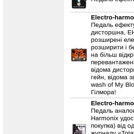
Electro-harmo
Педаль ефекту
дисторшна, EH
розширені еле
розширити і б
на більш відкр
перевантаженн
відома дистор
гейн, відома 
wash of My Blo
Гілмора!
Electro-harmo
Педаль аналог
Harmonix удос
покупка) від 
журналу «Total