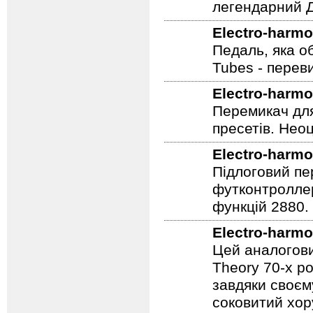
легендарний Ді
Electro-harmo
Педаль, яка о
Tubes - перев
Electro-harmo
Перемикач для
пресетів. Неоц
Electro-harmo
Підлоговий пер
футконтроллер
функцій 2880.
Electro-harmo
Цей аналогови
Theory 70-х р
завдяки своєм
соковитий хору