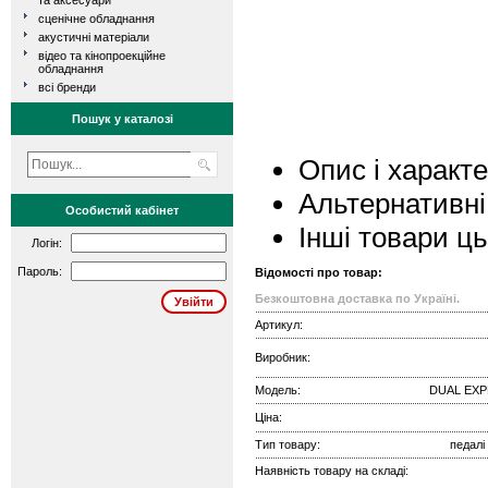
та аксесуари
сценічне обладнання
акустичні матеріали
відео та кінопроекційне
обладнання
всі бренди
Пошук у каталозі
Опис і характ
Альтернативні
Особистий кабінет
Інші товари ц
Логін:
Пароль:
Відомості про товар:
Безкоштовна доставка по Україні.
Артикул:
Виробник:
Модель:
DUAL EXP
Ціна:
Тип товару:
педалі
Наявність товару на складі: