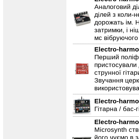
Аналоговий ді
ділей з коли-
дорожать ім. 
затримки, і н
мс вібруючого 
Electro-harmo
Перший поліфо
пристосували 
струнної гітар
Звучання церк
використовува
Electro-harmo
Гітарна / бас-
Electro-harmo
Microsynth ст
його чуємо в з