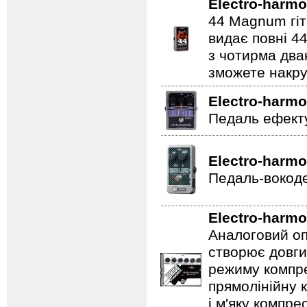
Electro-harmo
44 Magnum гіт
видає повні 44
з чотирма два
зможете накру
Electro-harmo
Педаль ефекту
Electro-harmo
Педаль-вокоде
Electro-harmo
Аналоговий оп
створює довги
режиму компре
прямолінійну 
і м'яку компре