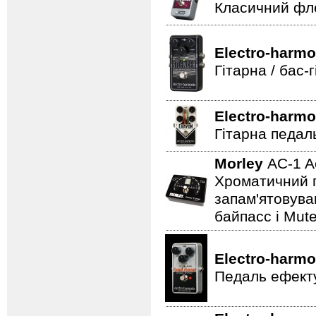
Класичний фле
Electro-harmo
Гітарна / бас
Electro-harmo
Гітарна педал
Morley
AC-1 A
Хроматичний п
запам'ятовува
байпасс і Mut
Electro-harmo
Педаль ефекту