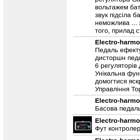
вольтажем бат
звук підсіла б
неможлива ...
того, прилад 
Electro-harmo
Педаль ефекту
дисторшн педа
6 регуляторів
Унікальна фун
домогтися яскр
Управління To
Electro-harmo
Басова педал
Electro-harmo
Фут контролер