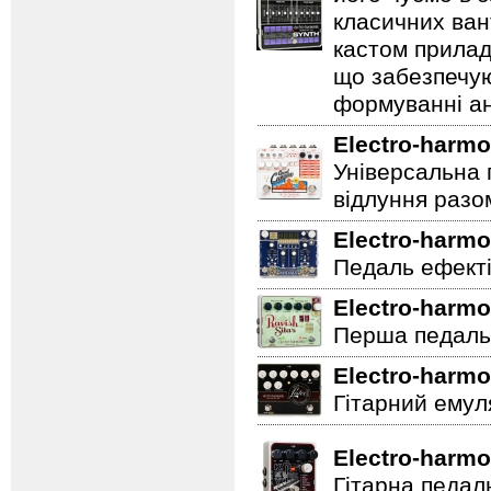
класичних ван
кастом прилад
що забезпечую
формуванні ан
Electro-harmo
Універсальна 
відлуння разо
Electro-harmo
Педаль ефектів
Electro-harmo
Перша педаль 
Electro-harmo
Гітарний емул
Electro-harmo
Гітарна педал