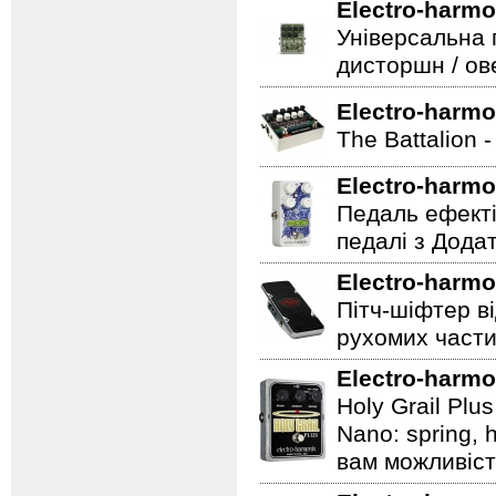
Electro-harmo
Універсальна 
дисторшн / ов
Electro-harmo
The Battalion 
Electro-harmo
Педаль ефекті
педалі з Дода
Electro-harmo
Пітч-шіфтер ві
рухомих части
Electro-harmo
Holy Grail Plu
Nano: spring, 
вам можливіст