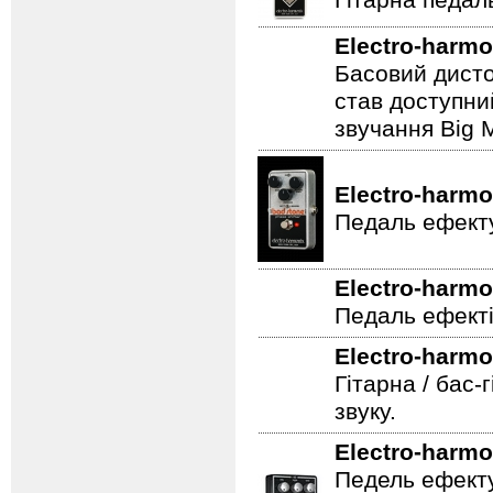
Гітарна педал
Electro-harmo
Басовий дисто
став доступни
звучання Big M
Electro-harmo
Педаль ефекту
Electro-harmo
Педаль ефекті
Electro-harmo
Гітарна / бас-
звуку.
Electro-harmo
Педель ефекту