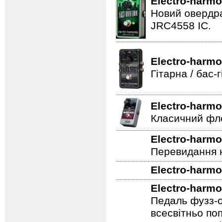
Electro-harmo
Новий овердра
JRC4558 IC.
Electro-harmo
Гітарна / бас
Electro-harmo
Класичний фле
Electro-harmo
Перевидання к
Electro-harmo
Electro-harmo
Педаль фузз-о
всесвітньо по