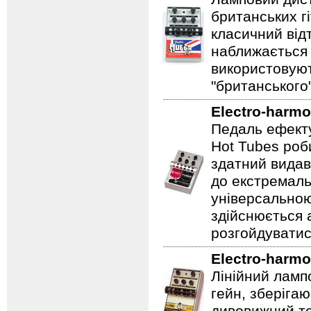
британських гі
класичний відт
наближається 
використовуют
"британського
Electro-harmo
Педаль ефекту
Hot Tubes роб
здатний видав
до екстремаль
універсальною
здійснюється
розгойдуватис
Electro-harmo
Лінійний ламп
гейн, зберігаю