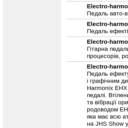
Electro-harmo
Педаль авто-в
Electro-harmo
Педаль ефекті
Electro-harmo
Гітарна педал
процесорів, р
Electro-harmo
Педаль ефекту
і графічним д
Harmonix EHX 
педалі. Втілен
та вібрації о
родоводом EHX
яка має всю а
на JHS Show у