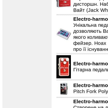
дисторшн. Наб
Вайт (Jack Whi
Electro-harmo
Унікальна пед
дозволяють Ва
якого коливаю
фейзер. Hoax 
про її існуван
Electro-harmo
Гітарна педал
Electro-harmo
Pitch Fork Poly
Electro-harmo
Створене на д