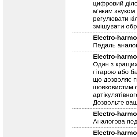
цифровий діле
м'яким звуком
регулювати кіл
змішувати обр
Electro-harmo
Педаль аналог
Electro-harmo
Один з кращих
гітарою або ба
що дозволяє п
шовковистим с
артікулятівног
Дозвольте ваш
Electro-harmo
Аналогова педа
Electro-harmo