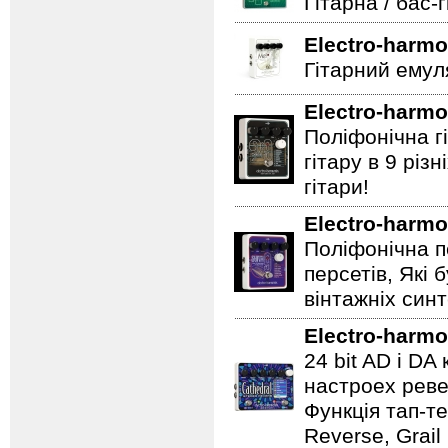
Гітарна / бас-
Electro-harmo
Гітарний емул
Electro-harmo
Поліфонічна 
гітару в 9 різ
гітари!
Electro-harmo
Поліфонічна п
персетів, Які 
вінтажніх синт
Electro-harmo
24 bit AD і D
настроех реве
Функція тап-те
Reverse, Grail