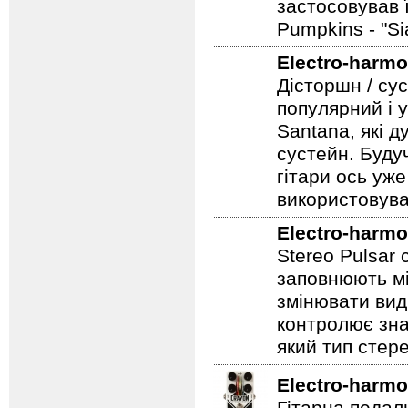
застосовував 
Pumpkins - "S
Electro-harmo
Дісторшн / су
популярний і у
Santana, які д
сустейн. Будуч
гітари ось уже
використовува
Electro-harmo
Stereo Pulsar
заповнюють мі
змінювати вид
контролює зна
який тип стер
Electro-harmo