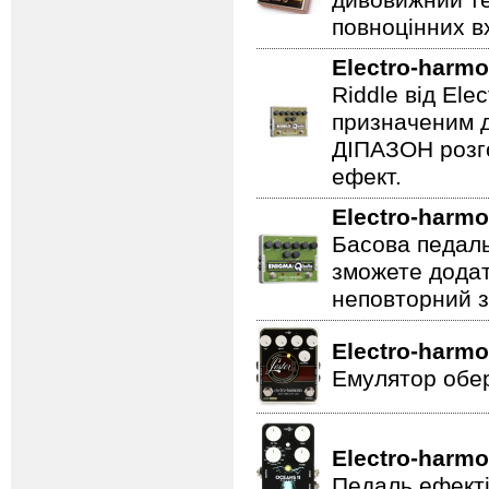
дивовижний те
повноцінних вх
Electro-harmo
Riddle від Ele
призначеним д
ДІПАЗОН розго
ефект.
Electro-harmo
Басова педаль
зможете додат
неповторний з
Electro-harmo
Емулятор обер
Electro-harmo
Педаль ефекті