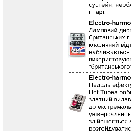
сустейн, необ
гітарі.
Electro-harmo
Ламповий дист
британських гі
класичний відт
наближається 
використовуют
"британського
Electro-harmo
Педаль ефекту
Hot Tubes роб
здатний видав
до екстремаль
універсальною
здійснюється
розгойдуватис