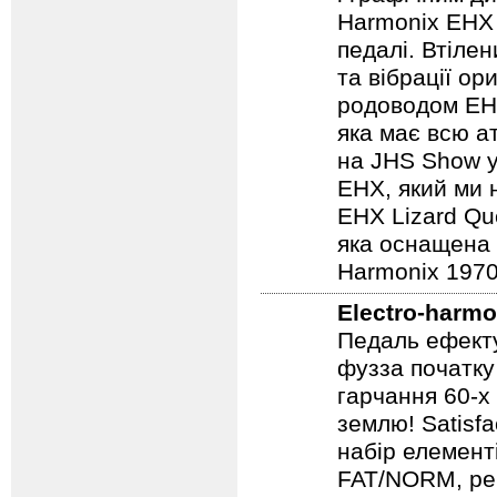
і графічним д
Harmonix EHX 
педалі. Втілен
та вібрації о
родоводом EHX
яка має всю а
на JHS Show у
EHX, який ми 
EHX Lizard Qu
яка оснащена р
Harmonix 1970
Electro-harmo
Педаль ефекту
фузза початку
гарчання 60-х
землю! Satisf
набір елемент