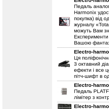
Electro-harmo
Педаль аналог
Harmonix удос
покупка) від 
журналу «Total
можуть Вам зн
Експерименти 
Вашою фантазі
Electro-harmo
Ця поліфонічна
3 октавний ді
ефекти і все 
пітч-шифт в од
Electro-harmo
Педаль PLATF
лімітер з кон
Electro-harmo