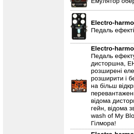
Емулятор обер
Electro-harmo
Педаль ефекті
Electro-harmo
Педаль ефекту
дисторшна, EH
розширені еле
розширити і б
на більш відкр
перевантаженн
відома дистор
гейн, відома 
wash of My Blo
Гілмора!