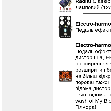
Radial
Classi
Ламповий (12A
Electro-harmo
Педаль ефекті
Electro-harmo
Педаль ефекту
дисторшна, EH
розширені еле
розширити і б
на більш відкр
перевантаженн
відома дистор
гейн, відома 
wash of My Blo
Гілмора!