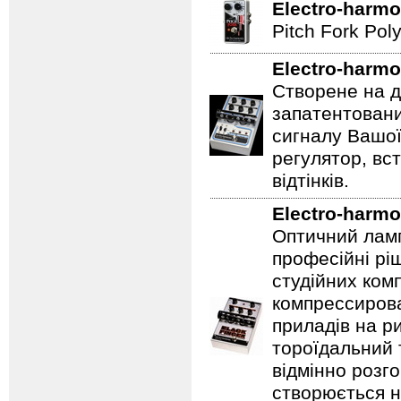
Electro-harmo
Pitch Fork Poly
Electro-harmo
Створене на д
запатентовани
сигналу Вашої
регулятор, вс
відтінків.
Electro-harmo
Оптичний ламп
професійні рі
студійних ком
компрессирова
приладів на ри
тороїдальний 
відмінно розг
створюється 