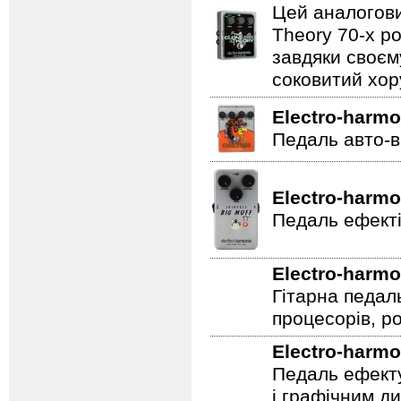
Цей аналогови
Theory 70-х р
завдяки своєм
соковитий хору
Electro-harmo
Педаль авто-в
Electro-harmo
Педаль ефекті
Electro-harmo
Гітарна педал
процесорів, р
Electro-harmo
Педаль ефекту