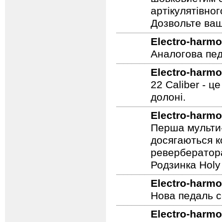
шовковистим с
артікулятівног
Дозвольте ваш
Electro-harmo
Аналогова педа
Electro-harmo
22 Caliber - ц
долоні.
Electro-harmo
Перша мульти-
досягаються к
ревербератора
Родзинка Holy 
Electro-harmo
Нова педаль се