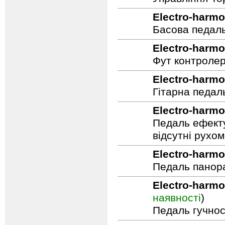
Управління To
Electro-harmo
Басова педал
Electro-harmo
Фут контролер
Electro-harmo
Гітарна педал
Electro-harmo
Педаль ефекту
відсутні рухо
Electro-harmo
Педаль панор
Electro-harmo
наявності
)
Педаль гучнос