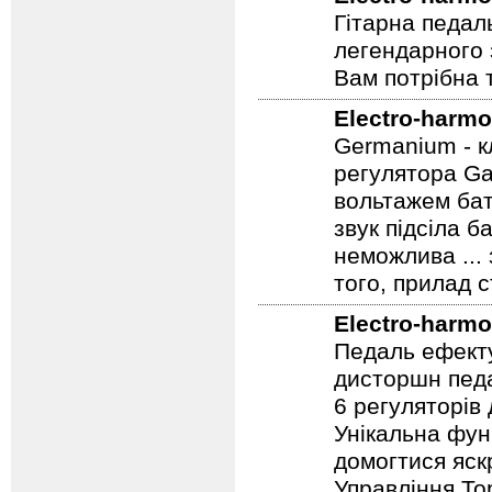
Electro-harmo
Гітарна педал
легендарного 
Вам потрібна т
Electro-harmo
Germanium - к
регулятора Ga
вольтажем бат
звук підсіла б
неможлива ...
того, прилад 
Electro-harmo
Педаль ефекту
дисторшн педа
6 регуляторів
Унікальна фун
домогтися яскр