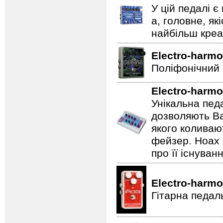
У цій педалі є
а, головне, як
найбільш креат
Electro-harmo
Поліфонічний 
Electro-harmo
Унікальна пед
дозволяють Ва
якого коливаю
фейзер. Hoax 
про її існуван
Electro-harmo
Гітарна педал