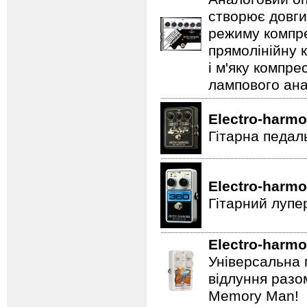
створює довги
режиму компре
прямолінійну 
і м'яку компре
лампового ана
Electro-harmo
Гітарна педал
Electro-harmo
Гітарний лупе
Electro-harmo
Універсальна 
відлуння разо
Memory Man!