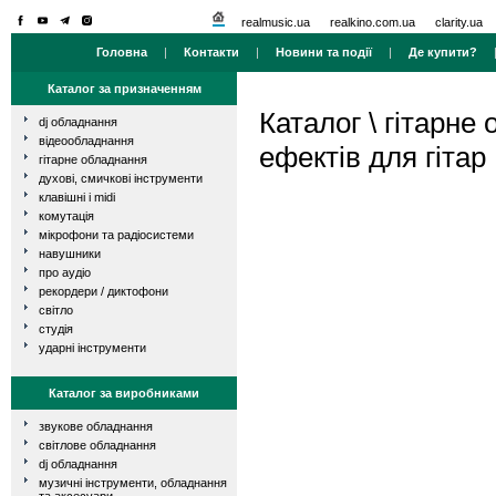
realmusic.ua
realkino.com.ua
clarity.ua
Головна
|
Контакти
|
Новини та події
|
Де купити?
Каталог за призначенням
Каталог
\
гітарне
dj обладнання
відеообладнання
ефектів для гітар
гітарне обладнання
духові, смичкові інструменти
клавішні і midi
комутація
мікрофони та радіосистеми
навушники
про аудіо
рекордери / диктофони
світло
студія
ударні інструменти
Каталог за виробниками
звукове обладнання
світлове обладнання
dj обладнання
музичні інструменти, обладнання