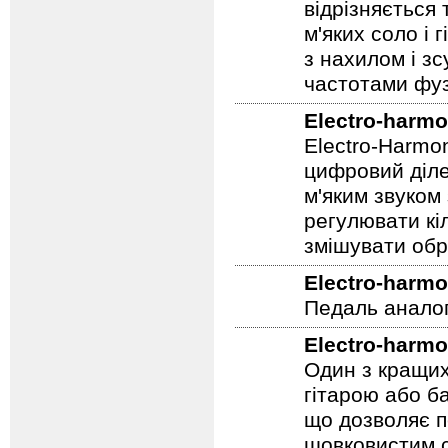
FAT/NORM, рег
відрізняється
м'яких соло і 
з нахилом і зс
частотами фуз
Electro-harmo
Electro-Harmo
цифровий діле
м'яким звуком
регулювати кіл
змішувати обр
Electro-harmo
Педаль аналог
Electro-harmo
Один з кращих
гітарою або ба
що дозволяє п