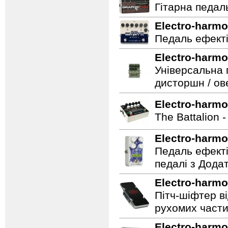
Гітарна педаль 
Electro-harmo
Педаль ефекті
Electro-harmo
Універсальна 
дисторшн / ов
Electro-harmo
The Battalion 
Electro-harmo
Педаль ефекті
педалі з Дода
Electro-harmo
Пітч-шіфтер ві
рухомих части
Electro-harmo