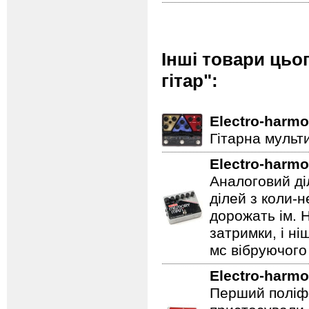
Інші товари цьо
гітар":
Electro-harmo
Гітарна мульт
Electro-harmo
Аналоговий ді
ділей з коли-
дорожать ім. 
затримки, і н
мс вібруючого 
Electro-harmo
Перший поліфо