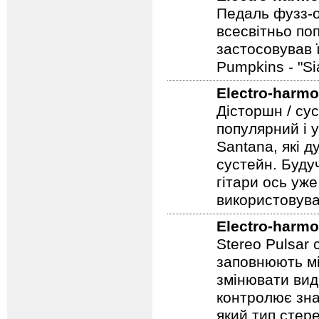
Electro-harmo
Педаль фузз-о
всесвітньо по
застосовував 
Pumpkins - "S
Electro-harmo
Дісторшн / су
популярний і у
Santana, які д
сустейн. Будуч
гітари ось уже
використовува
Electro-harmo
Stereo Pulsar
заповнюють мі
змінювати вид
контролює зна