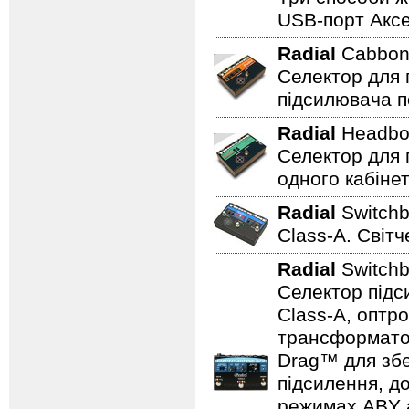
USB-порт Аксе
Radial
Cabbo
Селектор для 
підсилювача п
Radial
Headb
Селектор для 
одного кабінет
Radial
Switch
Class-A. Світч
Radial
Switch
Селектор підс
Class-A, оптр
трансформатор
Drag™ для збе
підсилення, д
режимах ABY а