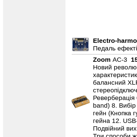
Electro-harmo
Педаль ефектів
Zoom
AC-3
1
Новий революц
характеристики
балансний XL
стереопідключе
Реверберація 
band) 8. Вибір
гейн (Кнопка г
гейна 12. USB
Подвійний вихі
Три способи ж