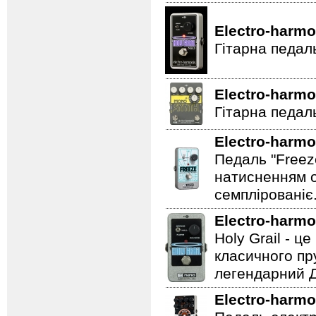
Electro-harmo
Гітарна педал
Electro-harmo
Гітарна педаль
Electro-harmo
Педаль "Freez
натисненням од
семплірованіє
Electro-harmo
Holy Grail - 
класичного пр
легендарний Ді
Electro-harmo