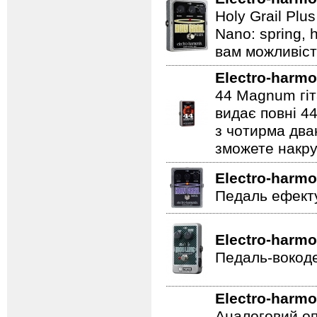
Holy Grail Plu
Nano: spring, 
вам можливіст
Electro-harmo
44 Magnum гіт
видає повні 44
з чотирма два
зможете накру
Electro-harmo
Педаль ефекту
Electro-harmo
Педаль-вокоде
Electro-harmo
Аналоговий оп