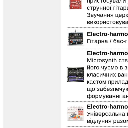
пристосували 
струнної гітар
Звучання церк
використовува
Electro-harmo
Гітарна / бас-
Electro-harmo
Microsynth ст
його чуємо в з
класичних ван
кастом прилад
що забезпечую
формуванні ан
Electro-harmo
Універсальна 
відлуння разо