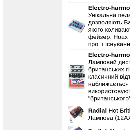
Electro-harmo
Унікальна пед
дозволяють Ва
якого коливаю
фейзер. Hoax 
про її існуван
Electro-harmo
Ламповий дист
британських гі
класичний відт
наближається 
використовуют
"британського
Radial
Hot Bri
Лампова (12AХ