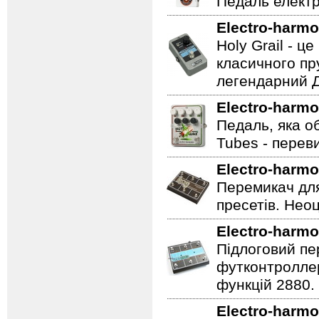
Педаль електр
Electro-harmo
Holy Grail - 
класичного пр
легендарний Ді
Electro-harmo
Педаль, яка о
Tubes - перев
Electro-harmo
Перемикач для
пресетів. Неоц
Electro-harmo
Підлоговий пер
футконтроллер
функцій 2880.
Electro-harmo