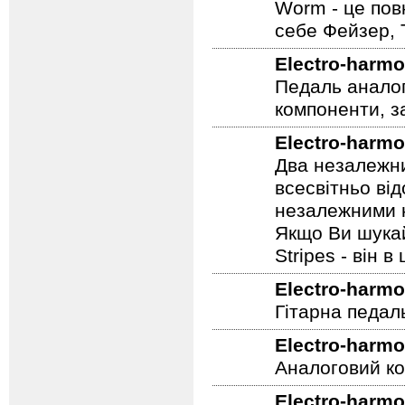
Electro-harmo
Worm - це пов
себе Фейзер, 
Electro-harmo
Педаль аналог
компоненти, з
Electro-harmo
Два незалежни
всесвітньо ві
незалежними н
Якщо Ви шукай
Stripes - він в 
Electro-harmo
Гітарна педал
Electro-harmo
Аналоговий ко