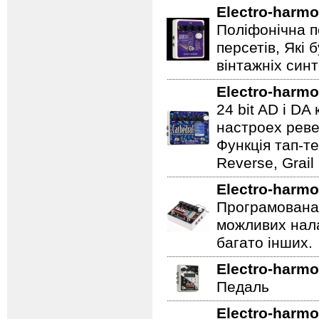
Electro-harmo
Поліфонічна п
персетів, Які 
вінтажніх синт
Electro-harmo
24 bit AD і D
настроех реве
Функція тап-те
Reverse, Grail
Electro-harmo
Програмована 
можливих нала
багато інших.
Electro-harmo
Педаль
Electro-harmo