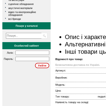
та аксесуари
сценічне обладнання
акустичні матеріали
відео та кінопроекційне
обладнання
всі бренди
Пошук у каталозі
Опис і характ
Альтернативні
Особистий кабінет
Інші товари ц
Логін:
Пароль:
Відомості про товар:
Безкоштовна доставка по Україні.
Артикул:
Виробник:
Модель:
Ціна:
Тип товару:
педалі
Наявність товару на складі: