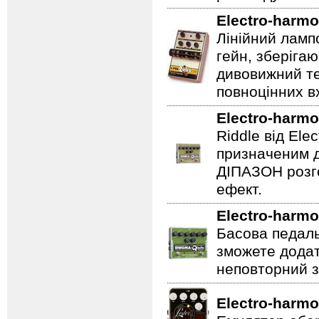
Electro-harmo
Лінійний ламп
гейн, зберігаю
дивовижний те
повноцінних вх
Electro-harmo
Riddle від Ele
призначеним д
ДІПАЗОН розго
ефект.
Electro-harmo
Басова педаль
зможете додат
неповторний з
Electro-harmo