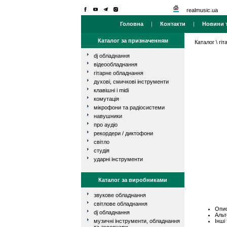
realmusic.ua
Головна
|
Контакти
|
Новини т
Каталог за призначенням
Каталог
\
гі
dj обладнання
відеообладнання
гітарне обладнання
духові, смичкові інструменти
клавішні і midi
комутація
мікрофони та радіосистеми
навушники
про аудіо
рекордери / диктофони
світло
студія
ударні інструменти
Каталог за виробниками
звукове обладнання
світлове обладнання
Опис
dj обладнання
Альт
Інші
музичні інструменти, обладнання