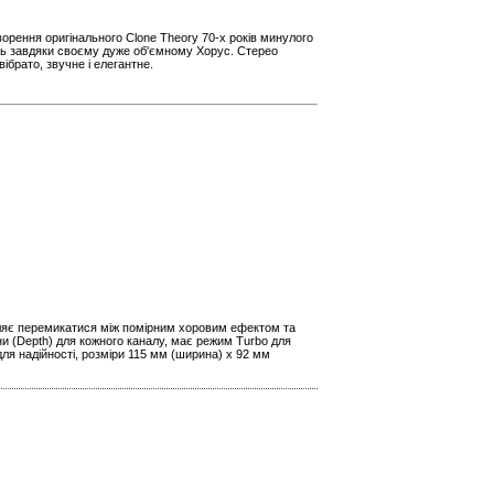
ворення оригінального Clone Theory 70-х років минулого
ть завдяки своєму дуже об'ємному Хорус. Стерео
ібрато, звучне і елегантне.
воляє перемикатися між помірним хоровим ефектом та
и (Depth) для кожного каналу, має режим Turbo для
 для надійності, розміри 115 мм (ширина) x 92 мм