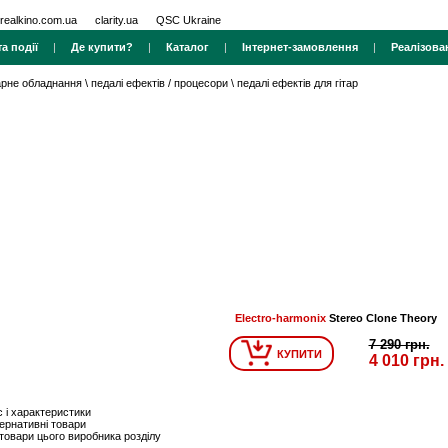
realkino.com.ua
clarity.ua
QSC Ukraine
а події
|
Де купити?
|
Каталог
|
Інтернет-замовлення
|
Реалізова
тарне обладнання
\
педалі ефектів / процесори
\
педалі ефектів для гітар
Electro-harmonix
Stereo Clone Theory
7 290 грн.
КУПИТИ
4 010 грн.
 і характеристики
ернативні товари
 товари цього виробника розділу