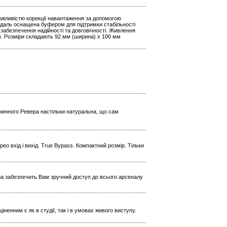
можливістю корекції навантаження за допомогою
едаль оснащена буфером для підтримки стабільності
 забезпечення надійності та довговічності. Живлення
м. Розміри складають 92 мм (ширина) x 100 мм
ужинного Ревера настільки натуральна, що сам
ео вхід і вихід. True Bypass. Компактний розмір. Тільки
ера забезпечить Вам зручний доступ до всього арсеналу
іненним є як в студії, так і в умовах живого виступу.