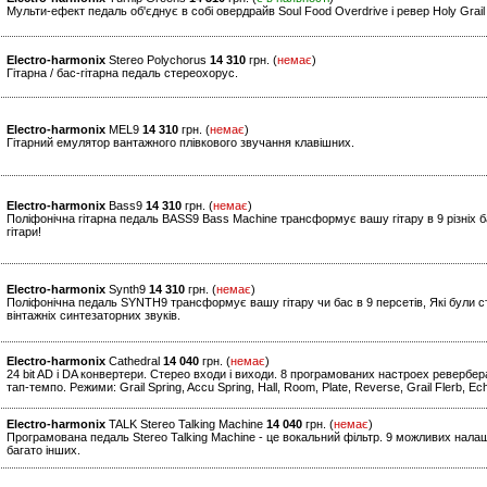
Мульти-ефект педаль об'єднує в собі овердрайв Soul Food Overdrive і ревер Holy Grai
Electro-harmonix
Stereo Polychorus
14 310
грн. (
немає
)
Гітарна / бас-гітарна педаль стереохорус.
Electro-harmonix
MEL9
14 310
грн. (
немає
)
Гітарний емулятор вантажного плівкового звучання клавішних.
Electro-harmonix
Bass9
14 310
грн. (
немає
)
Поліфонічна гітарна педаль BASS9 Bass Machine трансформує вашу гітару в 9 різніх б
гітари!
Electro-harmonix
Synth9
14 310
грн. (
немає
)
Поліфонічна педаль SYNTH9 трансформує вашу гітару чи бас в 9 персетів, Які були ст
вінтажніх синтезаторних звуків.
Electro-harmonix
Cathedral
14 040
грн. (
немає
)
24 bit AD і DA конвертери. Стерео входи і виходи. 8 програмованих настроех ревербе
тап-темпо. Режими: Grail Spring, Accu Spring, Hall, Room, Plate, Reverse, Grail Flerb, 
Electro-harmonix
TALK Stereo Talking Machine
14 040
грн. (
немає
)
Програмована педаль Stereo Talking Machine - це вокальний фільтр. 9 можливих нала
багато інших.