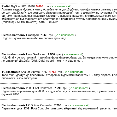
Radial
BigShot PB1
7 830
5 090
грн. (
є в наявності
)
Активна педаль бустера класу A, забезпечує до 15 дБ чистого підсилення сигналу з 
регулятора Drag™, що дозволяє відновити природний тон та динаміку інструмента. П
сигналу при використанні довгих кабелів та ланцюгів педалей. Виготовлена з сталі для
здійснюється від стандартного адаптера 9 В постійного струму з центральним мінусо
(глибина) x 51 мм (висота), вага — 0,56 кг.
Electro-harmonix
Crashpad
7 560
грн. (
є в наявності
)
Педаль - драм-машина або так званий драм пед.
Electro-harmonix
Holy Grail Nano
7 560
грн. (
є в наявності
)
Holy Grail - це компактний гітарний цифровий ревербератор. Емуляція класичного пр
легендарний Дік Дейл (Dick Dale) не зміг помітити відмінності.
TC Electronic
Shaker Vibrato
7 560
4 763
грн. (
є в наявності
)
TonePrint - доступ до пресетами, створеним відомими гітаристами. 2 типу вібрато. Стер
високоякісні комплектуючі.
Electro-harmonix
2880 Foot Controller
7 290
грн. (
є в наявності
)
Підлоговий перемикач для 2880. У студії або під час живого виконання, футконтролл
функцій 2880.
Electro-harmonix
HOG Foot Controller
7 290
грн. (
є в наявності
)
Перемикач для HOG. Foot Controller дозволяє зберігати і відтворювати 6 пресетів. Неоц