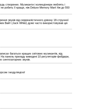
будь створених. Музиканти і колекціонери люблять і
 не робить її краще, ніж Deluxe Memory Man! Аж до 550
ення звуків від сюрреалістичного дзвону 18-струнної
Джек Вайт (Jack White) дуже часто використовував цю
аписах багатьох кращих світових музикантів, від
 На панель приладу виведені 10 регуляторів-фейдери,
х синтезаторних звуків.
ерсом і модуляцією!