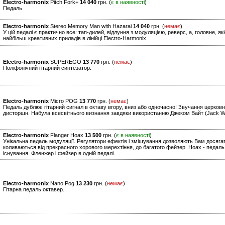
Electro-harmonix
Pitch Fork+
14 040
грн. (
є в наявності
)
Педаль
Electro-harmonix
Stereo Memory Man with Hazarai
14 040
грн. (
немає
)
У цій педалі є практично все: тап-дилей, відлуння з модуляцією, реверс, а, головне, я
найбільш креативних приладів в лінійці Electro-Harmonix.
Electro-harmonix
SUPEREGO
13 770
грн. (
немає
)
Поліфонічний гітарний синтезатор.
Electro-harmonix
Micro POG
13 770
грн. (
немає
)
Педаль дублює гітарний сигнал в октаву вгору, вниз або одночасно! Звучання церковно
дисторшн. Набула всесвітнього визнання завдяки використанню Джеком Вайт (Jack Whit
Electro-harmonix
Flanger Hoax
13 500
грн. (
є в наявності
)
Унікальна педаль модуляції. Регулятори ефектів і змішування дозволяють Вам досягат
коливаються від прекрасного хорового мерехтіння, до багатого фейзер. Hoax - педаль,
існування. Фленжер і фейзер в одній педалі.
Electro-harmonix
Nano Pog
13 230
грн. (
немає
)
Гітарна педаль октавер.