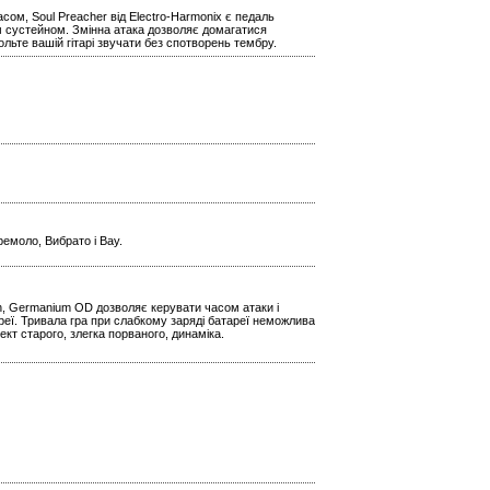
сом, Soul Preacher від Electro-Harmonix є педаль
м сустейном. Змінна атака дозволяє домагатися
ольте вашій гітарі звучати без спотворень тембру.
емоло, Вибрато і Вау.
n, Germanium OD дозволяє керувати часом атаки і
реї. Тривала гра при слабкому заряді батареї неможлива
кт старого, злегка порваного, динаміка.