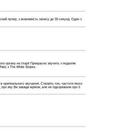
кісний лупер, з можливість запису до 30 секунд. Один з
го органу на гітарі! Прекрасно звучить з педаллю
e) з The White Stripes.
и оригінального звучання. Створіть тон, частоти якого
 про яку Ви завжди мріяли, але не підозрювали про її