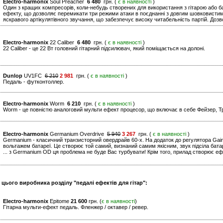
Electro-harmonix
Soul Preacher
6 480
грн. (
є в наявності
)
Один з кращих компресорів, коли-небудь створених для використання з гітарою або ба
ефекту, що дозволяє перемикати три режими атаки в поєднанні з довгим шовковисти
яскравого артікулятівного звучання, що забезпечує високу читабельність партій. Дозв
Electro-harmonix
22 Caliber
6 480
грн. (
є в наявності
)
22 Caliber - це 22 Вт головний гітарний підсилювач, який поміщається на долоні.
Dunlop
UV1FC
6 210
2 981
грн. (
є в наявності
)
Педаль - футконтоллер.
Electro-harmonix
Worm
6 210
грн. (
є в наявності
)
Worm - це повністю аналоговий мульти ефект процесор, що включає в себе Фейзер, Тр
Electro-harmonix
Germanium Overdrive
5 940
3 267
грн. (
є в наявності
)
Germanium - класичний транзисторний овердрайв 60-х. На додаток до регулятора Gai
вольтажем батареї. Це створює той самий, визнаний самим якісним, звук підсіла бата
... з Germanium OD ця проблема не буде Вас турбувати! Крім того, прилад створює ефе
 цього виробника розділу "педалі ефектів для гітар":
Electro-harmonix
Epitome
21 600
грн. (
є в наявності
)
Гітарна мульти-ефект педаль. Фленжер / октавер / ревер.