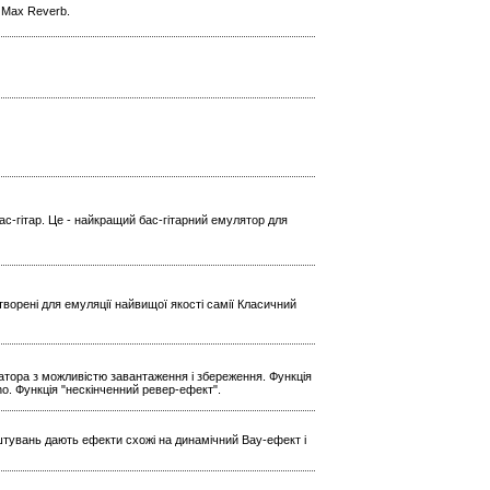
l Max Reverb.
ас-гітар. Це - найкращий бас-гітарний емулятор для
ворені для емуляції найвищої якості самії Класичний
ратора з можливістю завантаження і збереження. Функція
Echo. Функція "нескінченний ревер-ефект".
штувань дають ефекти схожі на динамічний Вау-ефект і