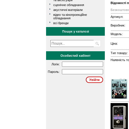
та аксесуари
Відомості 
сценічне обладнання
акустичні матеріали
Безкоштовн
відео та кінопроекційне
Артикул:
обладнання
всі бренди
Виробник:
Пошук у каталозі
Модель:
Ціна:
Тип товару:
Особистий кабінет
Наявність то
Логін:
Пароль: