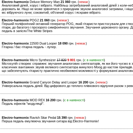
Electro-harmonix
Deluxe Memory Man
21 060
грн. (
немає
)
Аналоговий ділей, хорус і вібрато. Найбільш затребуваний аналоговий ділей з коли-не
дорожать ім. Ніщо не може зрівнятися з природним звуком аналогової затримки, і ніщо
мс вібруючого луни; соковитий, об'ємний хорус і яскраве вібрато.
Electro-harmonix
POG2
21 060
грн. (
немає
)
Перший поліфонічний октавний генератор POG, який гітаристи пристосували для створ
гітари, до багатого і прозорого симфонічного звучання. Звучання церковного органу. 
педаль в запісяхThe White Stripes
Electro-harmonix
22500 Dual Looper
18 090
грн. (
немає
)
Гітарна / бас-гітарна педаль - лупер.
Electro-harmonix
Micro Synthesizer
17 820
9 801
грн. (
є в наявності
)
Microsynth створює справжнє звучання аналогових синтезаторів, як ми його чуємо в з
класичних вантажних звуків великого синтезатора минулого Moog до кастом приладів.
що забезпечують гітаристу практично необмежені можливості у формуванні аналогови
Electro-harmonix
Grand Canyon Delay and Looper
16 200
грн. (
немає
)
Універсальна педаль ділей. Від цифрового до теплого плівкового відлуння разом з рев
Electro-harmonix
MOD REX
16 200
грн. (
є в наявності
)
Педаль ефектів "модуляції".
Electro-harmonix
Ravish Sitar Pedal
15 390
грн. (
немає
)
Перша педаль емулююча звучання ситара від Electro-Harmonix!