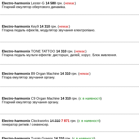
Electro-harmonix
Lester-G
14 580
грн. (
немає
)
Гітарний емулятор обертового динаміка.
Electro-harmonix
Key9
14 310
грн. (
немає
)
Гітарна педаль ефектів, модулятор звучання електропіано.
Electro-harmonix
TONE TATTOO
14 310
грн. (
немає
)
Гітарна педаль мульти-ефектів: дисторшн, дилей, хорус. Блок живлення.
Electro-harmonix
B9 Organ Machine
14 310
грн. (
немає
)
Гітара емулятор звучання органу.
Electro-harmonix
C9 Organ Machine
14 310
грн. (
є в наявності
)
Гітарний емулятор звучання органу.
Electro-harmonix
Clockworks
14 310
7 871
грн. (
є в наявності
)
генератор ритмів / секвенсер.
Electro-harmonix
Turnip Greens
14 310
грн. (
є в наявності
)