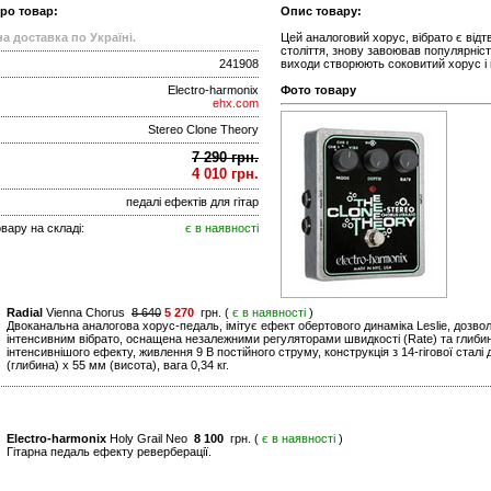
про товар:
Опис товару:
а доставка по Україні.
Цей аналоговий хорус, вібрато є відт
століття, знову завоював популярніс
241908
виходи створюють соковитий хорус і в
Electro-harmonix
Фото товару
ehx.com
Stereo Clone Theory
7 290 грн.
4 010 грн.
педалі ефектів для гітар
вару на складі:
є в наявності
Radial
Vienna Chorus
8 640
5 270
грн. (
є в наявності
)
Двоканальна аналогова хорус-педаль, імітує ефект обертового динаміка Leslie, доз
інтенсивним вібрато, оснащена незалежними регуляторами швидкості (Rate) та глибин
інтенсивнішого ефекту, живлення 9 В постійного струму, конструкція з 14-гігової сталі
(глибина) x 55 мм (висота), вага 0,34 кг.
Electro-harmonix
Holy Grail Neo
8 100
грн. (
є в наявності
)
Гітарна педаль ефекту реверберації.