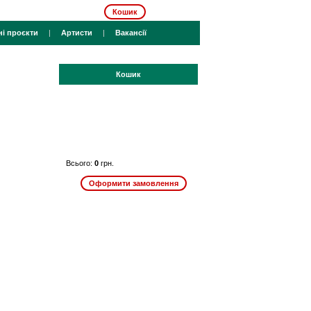
Кошик
ні проєкти
|
Артисти
|
Вакансії
Кошик
Всього:
0
грн.