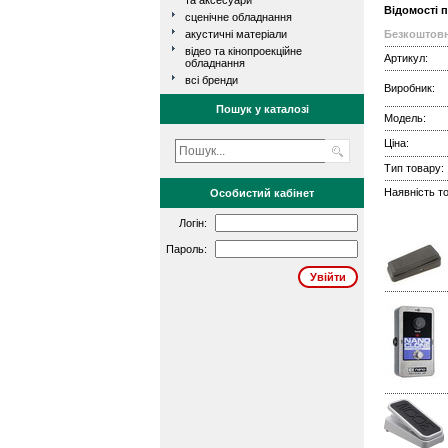
та аксесуари
Відомості 
сценічне обладнання
акустичні матеріали
Безкоштовн
відео та кінопроекційне
Артикул:
обладнання
всі бренди
Виробник:
Пошук у каталозі
Модель:
Ціна:
Тип товару:
Наявність то
Особистий кабінет
Логін:
Пароль: