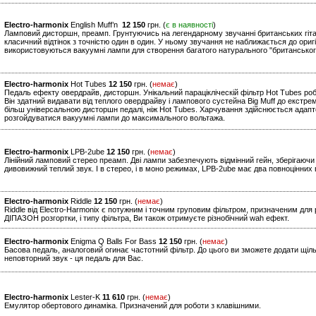
Electro-harmonix
English Muff’n
12 150
грн. (
є в наявності
)
Ламповий дисторшн, преамп. Грунтуючись на легендарному звучанні британських гітарни
класичний відтінок з точністю один в один. У ньому звучання не наближається до оригі
використовуються вакуумні лампи для створення багатого натурального "британськог
Electro-harmonix
Hot Tubes
12 150
грн. (
немає
)
Педаль ефекту овердрайв, дисторшн. Унікальний парацікліческій фільтр Hot Tubes р
Він здатний видавати від теплого овердрайву і лампового сустейна Big Muff до екст
більш універсальною дисторшн педалі, ніж Hot Tubes. Харчування здійснюється ада
розгойдуватися вакуумні лампи до максимального вольтажа.
Electro-harmonix
LPB-2ube
12 150
грн. (
немає
)
Лінійний ламповий стерео преамп. Дві лампи забезпечують відмінний гейн, зберігаючи 
дивовижний теплий звук. І в стерео, і в моно режимах, LPB-2ube має два повноцінних 
Electro-harmonix
Riddle
12 150
грн. (
немає
)
Riddle від Electro-Harmonix є потужним і точним груповим фільтром, призначеним для 
ДІПАЗОН розгортки, і типу фільтра, Ви також отримуєте різнобічний wah ефект.
Electro-harmonix
Enigma Q Balls For Bass
12 150
грн. (
немає
)
Басова педаль, аналоговий огинає частотний фільтр. До цього ви зможете додати щіл
неповторний звук - ця педаль для Вас.
Electro-harmonix
Lester-K
11 610
грн. (
немає
)
Емулятор обертового динаміка. Призначений для роботи з клавішними.