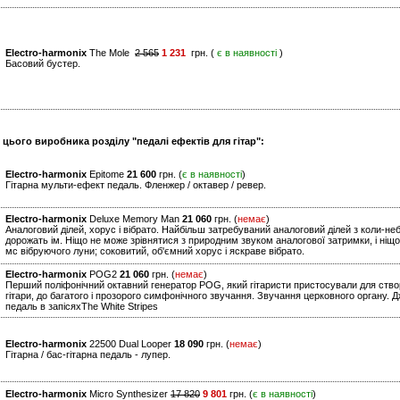
Electro-harmonix
The Mole
2 565
1 231
грн. (
є в наявності
)
Басовий бустер.
 цього виробника розділу "педалі ефектів для гітар":
Electro-harmonix
Epitome
21 600
грн. (
є в наявності
)
Гітарна мульти-ефект педаль. Фленжер / октавер / ревер.
Electro-harmonix
Deluxe Memory Man
21 060
грн. (
немає
)
Аналоговий ділей, хорус і вібрато. Найбільш затребуваний аналоговий ділей з коли-не
дорожать ім. Ніщо не може зрівнятися з природним звуком аналогової затримки, і ніщо
мс вібруючого луни; соковитий, об'ємний хорус і яскраве вібрато.
Electro-harmonix
POG2
21 060
грн. (
немає
)
Перший поліфонічний октавний генератор POG, який гітаристи пристосували для створ
гітари, до багатого і прозорого симфонічного звучання. Звучання церковного органу. 
педаль в запісяхThe White Stripes
Electro-harmonix
22500 Dual Looper
18 090
грн. (
немає
)
Гітарна / бас-гітарна педаль - лупер.
Electro-harmonix
Micro Synthesizer
17 820
9 801
грн. (
є в наявності
)