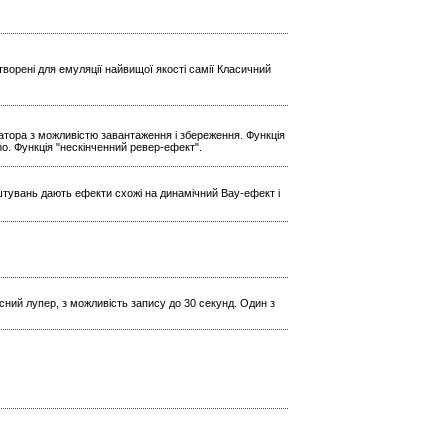
ворені для емуляції найвищої якості самії Класичний
ратора з можливістю завантаження і збереження. Функція
Echo. Функція "нескінченний ревер-ефект".
штувань дають ефекти схожі на динамічний Вау-ефект і
кісний лупер, з можливість запису до 30 секунд. Один з