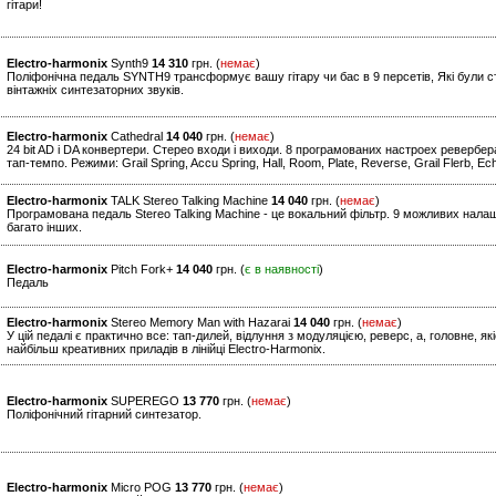
гітари!
Electro-harmonix
Synth9
14 310
грн. (
немає
)
Поліфонічна педаль SYNTH9 трансформує вашу гітару чи бас в 9 персетів, Які були ст
вінтажніх синтезаторних звуків.
Electro-harmonix
Cathedral
14 040
грн. (
немає
)
24 bit AD і DA конвертери. Стерео входи і виходи. 8 програмованих настроех ревербе
тап-темпо. Режими: Grail Spring, Accu Spring, Hall, Room, Plate, Reverse, Grail Flerb, 
Electro-harmonix
TALK Stereo Talking Machine
14 040
грн. (
немає
)
Програмована педаль Stereo Talking Machine - це вокальний фільтр. 9 можливих нала
багато інших.
Electro-harmonix
Pitch Fork+
14 040
грн. (
є в наявності
)
Педаль
Electro-harmonix
Stereo Memory Man with Hazarai
14 040
грн. (
немає
)
У цій педалі є практично все: тап-дилей, відлуння з модуляцією, реверс, а, головне, я
найбільш креативних приладів в лінійці Electro-Harmonix.
Electro-harmonix
SUPEREGO
13 770
грн. (
немає
)
Поліфонічний гітарний синтезатор.
Electro-harmonix
Micro POG
13 770
грн. (
немає
)