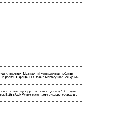
будь створених. Музиканти і колекціонери люблять і
 не робить її краще, ніж Deluxe Memory Man! Аж до 550
ення звуків від сюрреалістичного дзвону 18-струнної
Джек Вайт (Jack White) дуже часто використовував цю