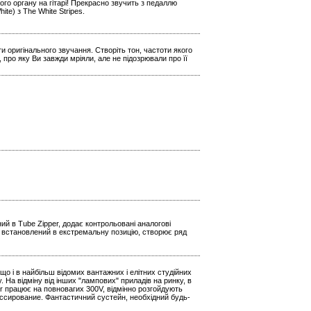
го органу на гітарі! Прекрасно звучить з педаллю
e) з The White Stripes.
и оригінального звучання. Створіть тон, частоти якого
 про яку Ви завжди мріяли, але не підозрювали про її
й в Tube Zipper, додає контрольовані аналогові
р, встановлений в екстремальну позицію, створює ряд
о і в найбільш відомих вантажних і елітних студійних
На відміну від інших "лампових" приладів на ринку, в
r працює на повновагих 300V, відмінно розгойдують
ссирование. Фантастичний сустейн, необхідний будь-