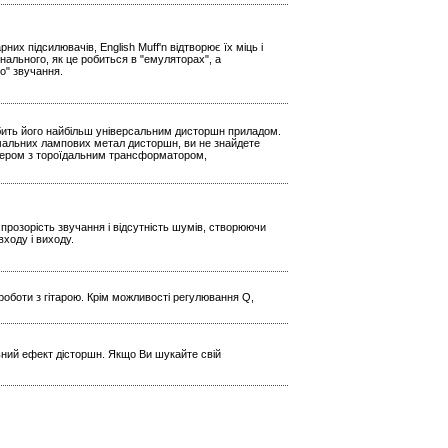
х підсилювачів, English Muff'n відтворює їх міць і
нального, як це робиться в "емуляторах", а
о" звучання.
обить його найбільш універсальним дисторшн приладом.
ремальних лампових метал дисторшн, ви не знайдете
птером з тороїдальним трансформатором,
прозорість звучання і відсутність шумів, створюючи
входу і виходу.
роботи з гітарою. Крім можливості регулювання Q,
ьний ефект дісторшн. Якщо Ви шукайте свій