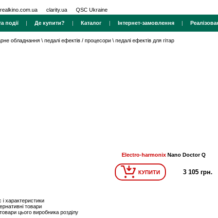
realkino.com.ua
clarity.ua
QSC Ukraine
а події
|
Де купити?
|
Каталог
|
Інтернет-замовлення
|
Реалізова
тарне обладнання
\
педалі ефектів / процесори
\
педалі ефектів для гітар
Electro-harmonix
Nano Doctor Q
3 105 грн.
КУПИТИ
 і характеристики
ернативні товари
 товари цього виробника розділу