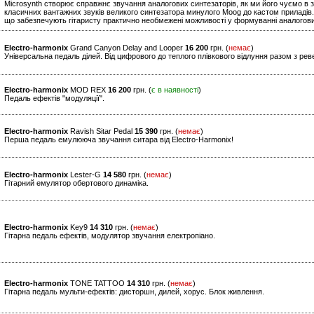
Microsynth створює справжнє звучання аналогових синтезаторів, як ми його чуємо в з
класичних вантажних звуків великого синтезатора минулого Moog до кастом приладів.
що забезпечують гітаристу практично необмежені можливості у формуванні аналогови
Electro-harmonix
Grand Canyon Delay and Looper
16 200
грн. (
немає
)
Універсальна педаль ділей. Від цифрового до теплого плівкового відлуння разом з рев
Electro-harmonix
MOD REX
16 200
грн. (
є в наявності
)
Педаль ефектів "модуляції".
Electro-harmonix
Ravish Sitar Pedal
15 390
грн. (
немає
)
Перша педаль емулююча звучання ситара від Electro-Harmonix!
Electro-harmonix
Lester-G
14 580
грн. (
немає
)
Гітарний емулятор обертового динаміка.
Electro-harmonix
Key9
14 310
грн. (
немає
)
Гітарна педаль ефектів, модулятор звучання електропіано.
Electro-harmonix
TONE TATTOO
14 310
грн. (
немає
)
Гітарна педаль мульти-ефектів: дисторшн, дилей, хорус. Блок живлення.