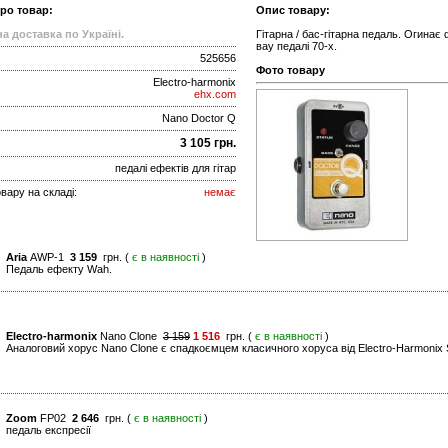
про товар:
Опис товару:
а доставка по Україні.
Гітарна / бас-гітарна педаль. Огинає
вау педалі 70-х.
525656
Фото товару
Electro-harmonix
ehx.com
Nano Doctor Q
3 105 грн.
педалі ефектів для гітар
вару на складі:
немає
Aria
AWP-1
3 159
грн. (
є в наявності
)
Педаль ефекту Wah.
Electro-harmonix
Nano Clone
3 159
1 516
грн. (
є в наявності
)
Аналоговий хорус Nano Clone є спадкоємцем класичного хоруса від Electro-Harmonix S
Zoom
FP02
2 646
грн. (
є в наявності
)
педаль експресії