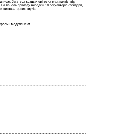
аписах багатьох кращих світових музикантів, від
 На панель приладу виведені 10 регуляторів-фейдери,
х синтезаторних звуків.
ерсом і модуляцією!