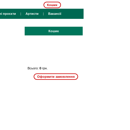
Кошик
ні проєкти
|
Артисти
|
Вакансії
Кошик
Всього:
0
грн.