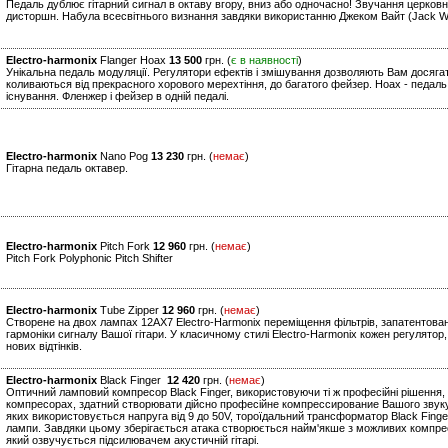
Педаль дублює гітарний сигнал в октаву вгору, вниз або одночасно! Звучання церковно
дисторшн. Набула всесвітнього визнання завдяки використанню Джеком Вайт (Jack Whit
Electro-harmonix
Flanger Hoax
13 500
грн. (
є в наявності
)
Унікальна педаль модуляції. Регулятори ефектів і змішування дозволяють Вам досягат
коливаються від прекрасного хорового мерехтіння, до багатого фейзер. Hoax - педаль,
існування. Фленжер і фейзер в одній педалі.
Electro-harmonix
Nano Pog
13 230
грн. (
немає
)
Гітарна педаль октавер.
Electro-harmonix
Pitch Fork
12 960
грн. (
немає
)
Pitch Fork Polyphonic Pitch Shifter
Electro-harmonix
Tube Zipper
12 960
грн. (
немає
)
Створене на двох лампах 12AX7 Electro-Harmonix переміщення фільтрів, запатентовани
гармоніки сигналу Вашої гітари. У класичному стилі Electro-Harmonix кожен регулято
нових відтінків.
Electro-harmonix
Black Finger
12 420
грн. (
немає
)
Оптичний ламповий компресор Black Finger, використовуючи ті ж професійні рішення, щ
компресорах, здатний створювати дійсно професійне компрессирование Вашого звуку. 
яких використовується напруга від 9 до 50V, тороїдальний трансформатор Black Finge
лампи. Завдяки цьому зберігається атака створюється найм'якше з можливих компре
який озвучується підсилювачем акустичній гітарі.