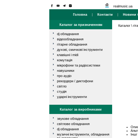
realmusic.ua
Головна
|
Контакти
|
Новини т
Каталог за призначенням
Каталог
\
гі
dj обладнання
відеообладнання
гітарне обладнання
духові, смичкові інструменти
клавішні і midi
комутація
мікрофони та радіосистеми
навушники
про аудіо
рекордери / диктофони
світло
студія
ударні інструменти
Каталог за виробниками
звукове обладнання
світлове обладнання
Опис
dj обладнання
Альт
Інші
музичні інструменти, обладнання