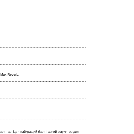
l Max Reverb.
ас-гітар. Це - найкращий бас-гітарний емулятор для