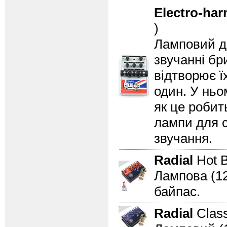
Electro-ha
)
Ламповий д
звучанні бр
відтворює їх
один. У ньо
як це робит
лампи для с
звучання.
Radial
Hot B
Лампова (1
байпас.
Radial
Clas