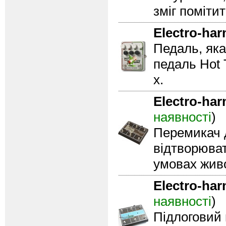
зміг помітит
Electro-ha
Педаль, яка
педаль Hot 
х.
Electro-ha
наявності
)
Перемикач д
відтворювати
умовах живо
Electro-ha
наявності
)
Підлоговий 