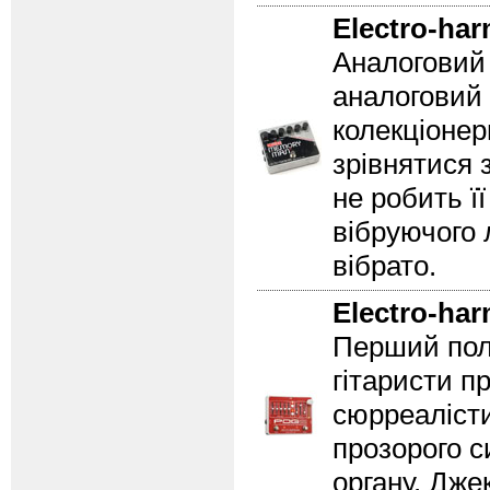
Electro-ha
Аналоговий 
аналоговий 
колекціонер
зрівнятися 
не робить ї
вібруючого 
вібрато.
Electro-ha
Перший пол
гітаристи п
сюрреалісти
прозорого с
органу. Дже