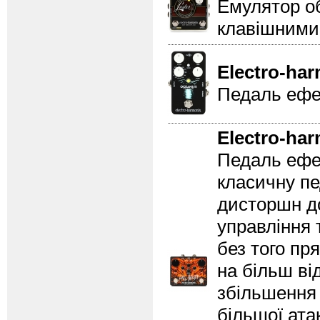
Емулятор об
клавішними
Electro-ha
Педаль ефек
Electro-ha
Педаль ефе
класичну пе
дисторшн до
управління 
без того пр
на більш ві
збільшення 
більшої ата