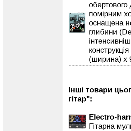
обертового 
помірним хо
оснащена н
глибини (De
інтенсивніш
конструкція 
(ширина) x 9
Інші товари цьо
гітар":
Electro-ha
Гітарна мул