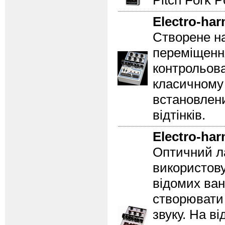
Pitch Fork P
Electro-ha
Створене на
переміщення
контрольова
класичному 
встановлени
відтінків.
Electro-ha
Оптичний ла
використову
відомих ван
створювати
звуку. На ві