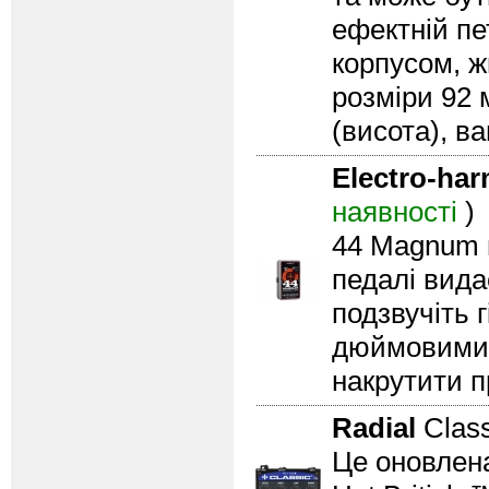
ефектній пе
корпусом, ж
розміри 92 
(висота), ваг
Electro-ha
наявності
)
44 Magnum г
педалі вида
подзвучіть 
дюймовими 
накрутити 
Radial
Clas
Це оновлена