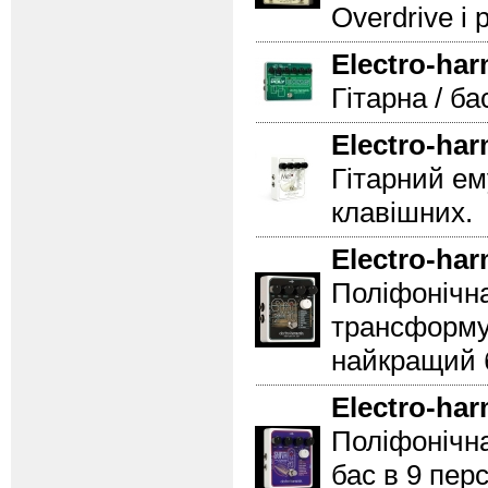
Overdrive і 
Electro-ha
Гітарна / б
Electro-ha
Гітарний ем
клавішних.
Electro-ha
Поліфонічна
трансформує 
найкращий б
Electro-ha
Поліфонічн
бас в 9 пер