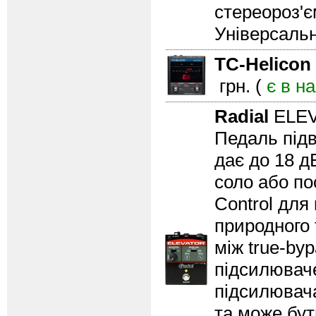
стереороз'є
Універсальн
TC-Helicon
грн. (
є в н
Radial
ELE
Педаль під
дає до 18 д
соло або по
Control для
природного 
між true-by
підсилювач
підсилювача
та може бут