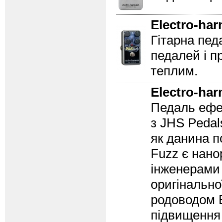
Electro-ha
Гітарна пед
педалей і п
теплим.
Electro-ha
Педаль ефе
з JHS Peda
як данина п
Fuzz є нано
інженерами E
оригінально
родоводом 
підвищення 