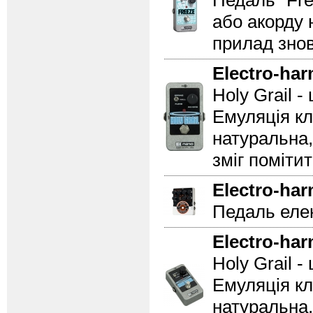
Педаль "Fre
або акорду 
прилад знов
Electro-ha
Holy Grail 
Емуляція кл
натуральна,
зміг помітит
Electro-ha
Педаль еле
Electro-ha
Holy Grail 
Емуляція кл
натуральна,