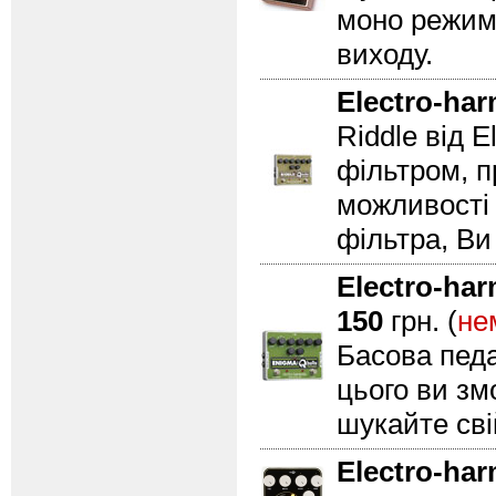
моно режима
виходу.
Electro-ha
Riddle від 
фільтром, п
можливості 
фільтра, Ви
Electro-ha
150
грн. (
не
Басова педа
цього ви зм
шукайте сві
Electro-ha