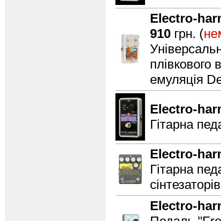
Electro-ha
910
грн. (
не
Універсальн
плівкового 
емуляція D
Electro-ha
Гітарна пед
Electro-ha
Гітарна педа
сінтезаторів
Electro-ha