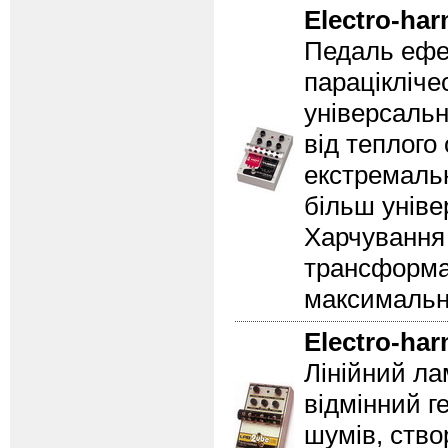
Electro-ha
Педаль ефе
парацікліче
універсаль
від теплого
екстремаль
більш уніве
Харчування
трансформа
максимальн
Electro-ha
Лінійний ла
відмінний г
шумів, ство