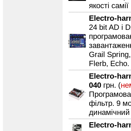
якості самі
Electro-ha
24 bit AD і 
програмова
завантаженн
Grail Spring
Flerb, Echo
Electro-ha
040
грн. (
не
Програмован
фільтр. 9 
динамічний 
Electro-ha