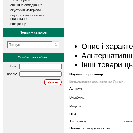
та аксесуари
сценічне обладнання
акустичні матеріали
відео та кінопроекційне
обладнання
всі бренди
Пошук у каталозі
Опис і характ
Альтернативні
Особистий кабінет
Інші товари ц
Логін:
Пароль:
Відомості про товар:
Безкоштовна доставка по Україні.
Артикул:
Виробник:
Модель:
Ціна:
Тип товару:
педалі
Наявність товару на складі: