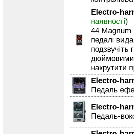
Electro-ha
наявності
)
44 Magnum г
педалі вида
подзвучіть 
дюймовими 
накрутити 
Electro-ha
Педаль ефек
Electro-ha
Педаль-воко
Electro-ha