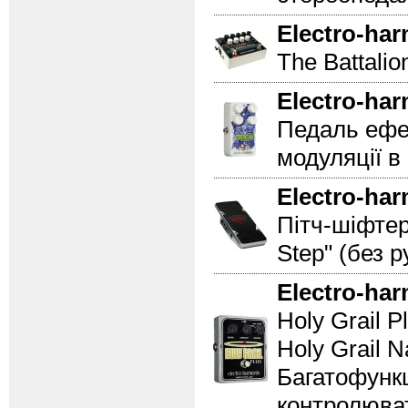
Electro-ha
The Battalio
Electro-ha
Педаль ефек
модуляції в
Electro-ha
Пітч-шіфтер
Step" (без 
Electro-ha
Holy Grail 
Holy Grail Na
Багатофунк
контролюват