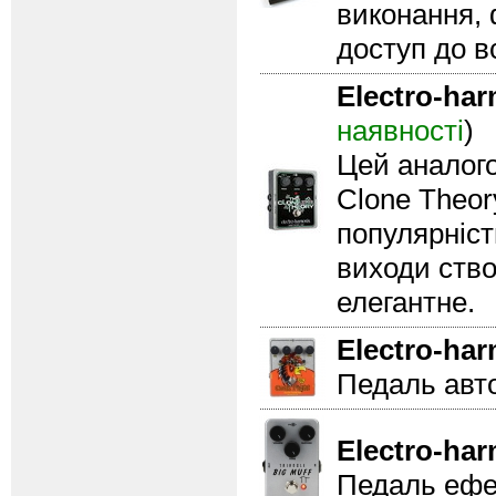
виконання,
доступ до в
Electro-ha
наявності
)
Цей аналого
Clone Theor
популярніст
виходи ство
елегантне.
Electro-ha
Педаль авт
Electro-ha
Педаль ефек