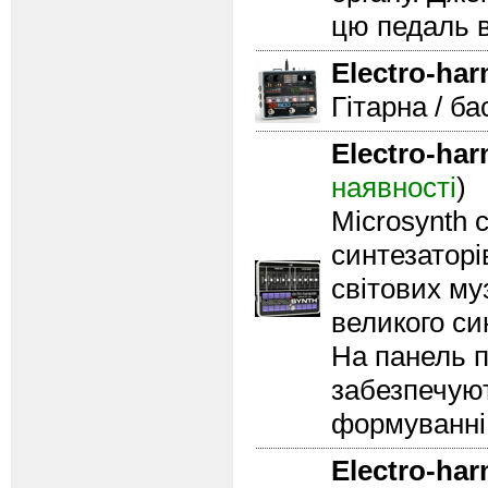
цю педаль в
Electro-ha
Гітарна / ба
Electro-ha
наявності
)
Microsynth 
синтезаторі
світових му
великого си
На панель п
забезпечуют
формуванні 
Electro-ha