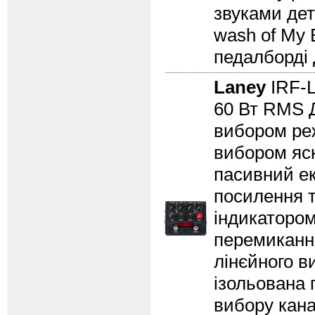
звуками дет
wash of My B
педалборді 
Laney
IRF
60 Вт RMS Д
вибором ре
вибором яск
пасивний ек
посилення т
індикатором
перемикання
лінєйного в
ізольована 
вибору кана