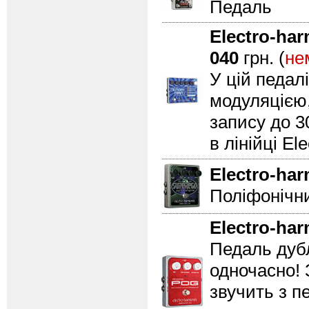
Педаль
Electro-ha
040
грн. (
не
У цій педал
модуляцією,
запису до 3
в лінійці El
Electro-ha
Поліфонічни
Electro-ha
Педаль дубл
одночасно! 
звучить з п