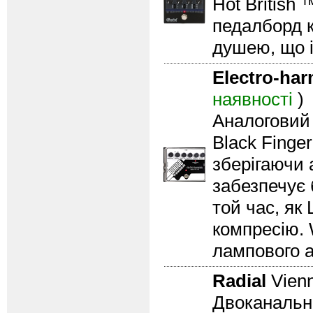
Hot British
педалборд ко
душею, що і
Electro-ha
наявності
)
Аналоговий 
Black Finge
зберігаючи 
забезпечує 
той час, як
компресію. 
лампового а
Radial
Vien
Двоканальна