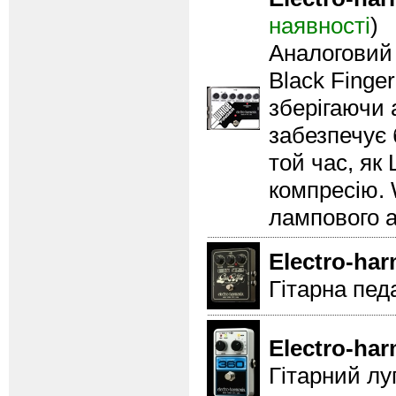
наявності
)
Аналоговий 
Black Finge
зберігаючи 
забезпечує 
той час, як
компресію. 
лампового а
Electro-ha
Гітарна пед
Electro-ha
Гітарний лу