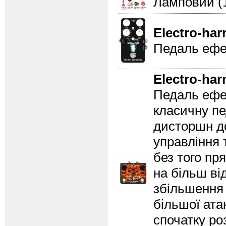
Ламповий (
Electro-ha
Педаль ефек
Electro-ha
Педаль ефе
класичну пе
дисторшн до
управління 
без того пр
на більш ві
збільшення 
більшої ата
спочатку ро