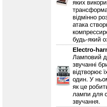
яких викори
трансформат
відмінно ро
атака ство
компрессир
будь-який о
Electro-ha
Ламповий д
звучанні бр
відтворює їх
один. У ньо
як це робит
лампи для с
звучання.