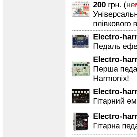
200
грн. (
не
Універсальн
плівкового 
Electro-ha
Педаль ефек
Electro-ha
Перша педал
Harmonix!
Electro-ha
Гітарний ем
Electro-ha
Гітарна пед