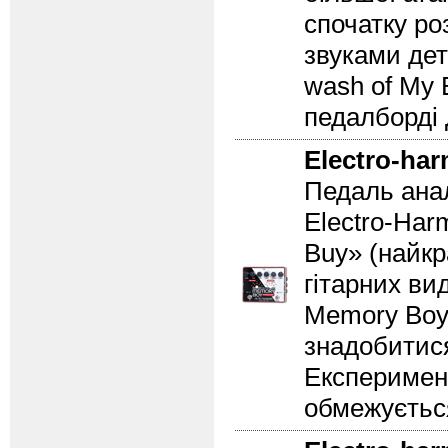
спочатку ро
звуками дет
wash of My B
педалборді 
Electro-ha
Педаль анал
Electro-Har
Buy» (найкр
гітарних вид
Memory Boy 
знадобитися
Експеримент
обмежуєтьс