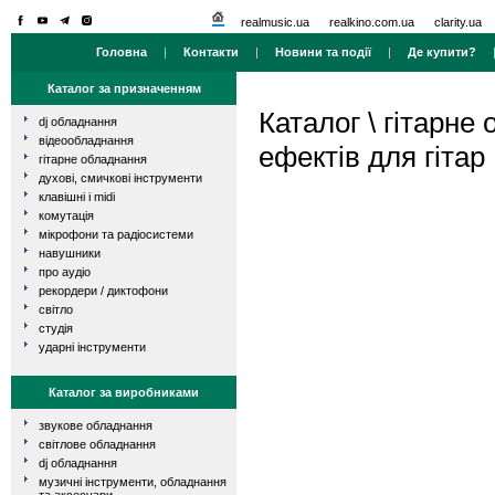
realmusic.ua
realkino.com.ua
clarity.ua
Головна
|
Контакти
|
Новини та події
|
Де купити?
Каталог за призначенням
Каталог
\
гітарне
dj обладнання
відеообладнання
ефектів для гітар
гітарне обладнання
духові, смичкові інструменти
клавішні і midi
комутація
мікрофони та радіосистеми
навушники
про аудіо
рекордери / диктофони
світло
студія
ударні інструменти
Каталог за виробниками
звукове обладнання
світлове обладнання
dj обладнання
музичні інструменти, обладнання