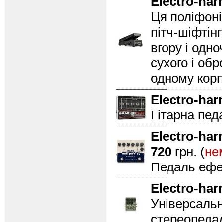
Electro-ha
Ця поліфоні
пітч-шіфтін
вгору і одн
сухого і об
одному корпу
Electro-ha
Гітарна педа
Electro-ha
720
грн. (
не
Педаль ефек
Electro-ha
Універсальн
стереопеда